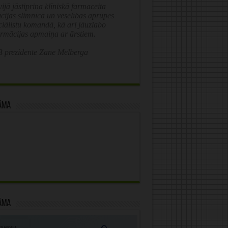
ijā jāstiprina klīniskā farmaceita
īcijas slimnīcā un veselības aprūpes
ciālistu komandā, kā arī jāuzlabo
ormācijas apmaiņa ar ārstiem.
 prezidente Zane Melberga
āma
āma