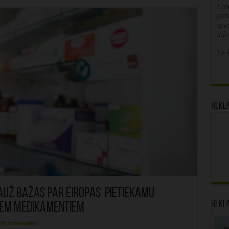
Latv
poz
spe
inf
LFB
Rekl
pauž bažas par Eiropas pietiekamu
Rekl
iem medikamentiem
tīt komentāru