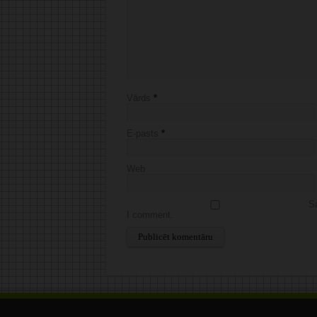
Vārds
*
E-pasts
*
Web
Sa
I comment.
Alternative: