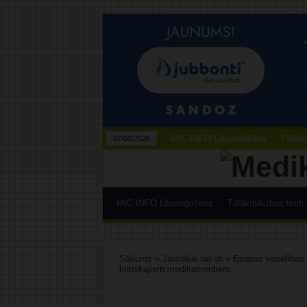
MIC-INFO Likumdošana
Tālākm
07/08/2026
MIC-INFO Likumdošana
Tālākmācības testi
Sākums
»
Jaunākie raksti
»
Eiropas veselības
kritiskajiem medikamentiem