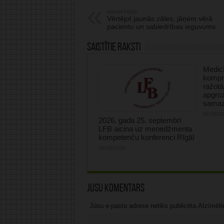
Iepriekšējais:
Vērtējot jaunās zāles, jāņem vērā
pacientu un sabiedrības ieguvums
Saistītie raksti
Medicī
kompre
ražotā
apgro
samaz
06/08/2
2026. gada 25. septembrī
LFB aicina uz menedžmenta
kompetenču konferenci Rīgā!
06/08/2026
Jūsu komentārs
Jūsu e-pasta adrese netiks publicēta.Atzīmētie 