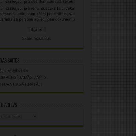
Izsniegšu, ja zāles domātas radiniekam.
Izsniegšu, ja klients nosauks tā cilvēka
personas kodu, kam zāles parakstītas, vai
uzrādīs šo personu apliecinošu dokumentu.
Skatīt rezultātus
gas saites
ĀĻU REĢISTRS
OMPENSĒJAMĀS ZĀLES
ZTURA BAGĀTINĀTĀJI
u arhīvs
stu
vs