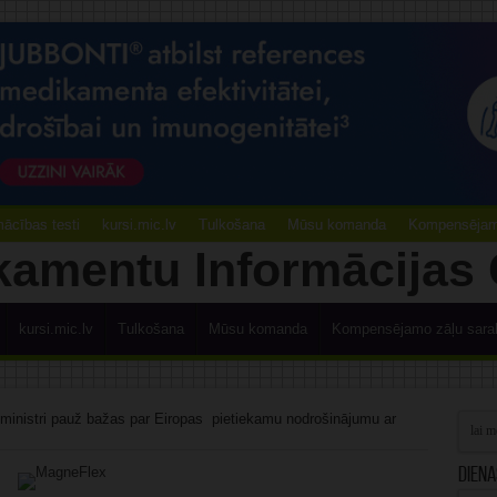
ācības testi
kursi.mic.lv
Tulkošana
Mūsu komanda
Kompensējamo
kursi.mic.lv
Tulkošana
Mūsu komanda
Kompensējamo zāļu sara
 ministri pauž bažas par Eiropas pietiekamu nodrošinājumu ar
Diena