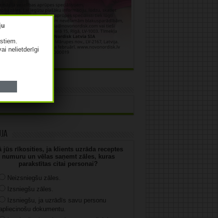
istiem.
vai nelietderīgi
āma
uja
 jūs rīkosities, ja klients uzrāda receptes
numuru un vēlas saņemt zāles, kuras
parakstītas citai personai?
Neizsniegšu zāles.
Izsniegšu zāles.
Izsniegšu, ja uzrādīs savu personu
apliecinošu dokumentu.