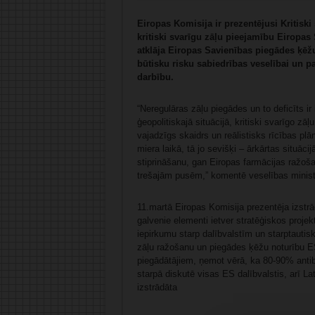
Eiropas Komisija ir prezentējusi Kritiski
kritiski svarīgu zāļu pieejamību Eiropas
atklāja Eiropas Savienības piegādes ķēž
būtisku risku sabiedrības veselībai un 
darbību.
“Neregulāras zāļu piegādes un to deficīts ir
ģeopolitiskajā situācijā, kritiski svarīgo zāļu
vajadzīgs skaidrs un reālistisks rīcības p
miera laikā, tā jo sevišķi – ārkārtas situāc
stiprināšanu, gan Eiropas farmācijas ražoš
trešajām pusēm,” komentē veselības minis
11.martā Eiropas Komisija prezentēja izstrā
galvenie elementi ietver stratēģiskos projek
iepirkumu starp dalībvalstīm un starptautisk
zāļu ražošanu un piegādes ķēžu noturību ES
piegādātājiem, ņemot vērā, ka 80-90% antibi
starpā diskutē visas ES dalībvalstis, arī Lat
izstrādāta