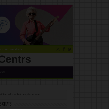
 zāļu saraksts
ksts
s citāts