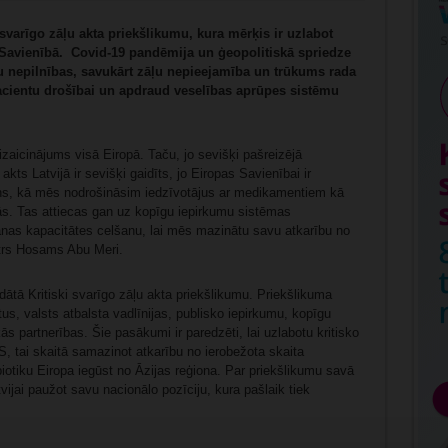
 svarīgo zāļu akta priekšlikumu, kura mērķis ir uzlabot
 Savienībā.
Covid-19 pandēmija un ģeopolitiskā spriedze
u nepilnības, savukārt zāļu nepieejamība un trūkums rada
pacientu drošībai un apdraud veselības aprūpes sistēmu
 izaicinājums visā Eiropā. Taču, jo sevišķi pašreizējā
 akts Latvijā ir sevišķi gaidīts, jo Eiropas Savienībai ir
lāns, kā mēs nodrošināsim iedzīvotājus ar medikamentiem kā
ijās. Tas attiecas gan uz kopīgu iepirkumu sistēmas
anas kapacitātes celšanu, lai mēs mazinātu savu atkarību no
trs Hosams Abu Meri.
dātā Kritiski svarīgo zāļu akta priekšlikumu. Priekšlikuma
tus, valsts atbalsta vadlīnijas, publisko iepirkumu, kopīgu
ās partnerības. Šie pasākumi ir paredzēti, lai uzlabotu kritisko
, tai skaitā samazinot atkarību no ierobežota skaita
otiku Eiropa iegūst no Āzijas reģiona. Par priekšlikumu savā
vijai paužot savu nacionālo pozīciju, kura pašlaik tiek