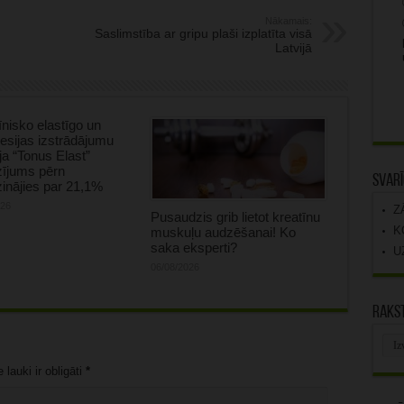
Nākamais:
Saslimstība ar gripu plaši izplatīta visā
Latvijā
nisko elastīgo un
sijas izstrādājumu
ja “Tonus Elast”
zījums pērn
Svarī
inājies par 21,1%
026
Z
Pusaudzis grib lietot kreatīnu
K
muskuļu audzēšanai! Ko
saka eksperti?
U
06/08/2026
Rakst
Rak
arhī
lauki ir obligāti
*