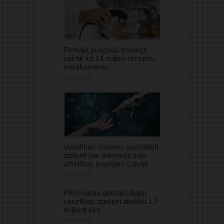
Pirmajā pusgadā izsniegti
vairāk kā 14 miljoni recepšu
medikamentu
10/08/2026
Veselības nozares speciālisti
diskutē par telemedicīnas
attīstības iespējām Latvijā
10/08/2026
Pērn valsts apmaksātajai
veselības aprūpei atvēlēti 1,7
miljardi eiro
10/08/2026