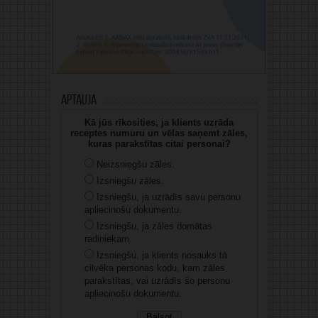
Aptauja
Kā jūs rīkosities, ja klients uzrāda
receptes numuru un vēlas saņemt zāles,
kuras parakstītas citai personai?
Neizsniegšu zāles.
Izsniegšu zāles.
Izsniegšu, ja uzrādīs savu personu
apliecinošu dokumentu.
Izsniegšu, ja zāles domātas
radiniekam.
Izsniegšu, ja klients nosauks tā
cilvēka personas kodu, kam zāles
parakstītas, vai uzrādīs šo personu
apliecinošu dokumentu.