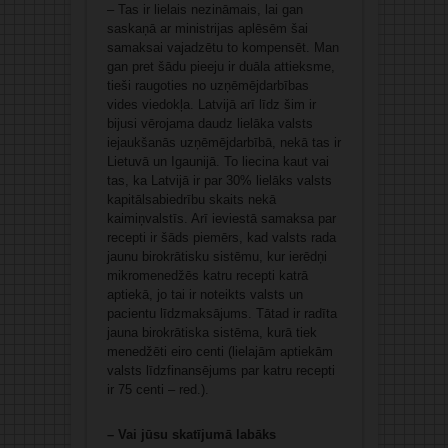
– Tas ir lielais nezināmais, lai gan
saskaņā ar ministrijas aplēsēm šai
samaksai vajadzētu to kompensēt. Man
gan pret šādu pieeju ir duāla attieksme,
tieši raugoties no uzņēmējdarbības
vides viedokļa. Latvijā arī līdz šim ir
bijusi vērojama daudz lielāka valsts
iejaukšanās uzņēmējdarbībā, nekā tas ir
Lietuvā un Igaunijā. To liecina kaut vai
tas, ka Latvijā ir par 30% lielāks valsts
kapitālsabiedrību skaits nekā
kaimiņvalstīs. Arī ieviestā samaksa par
recepti ir šāds piemērs, kad valsts rada
jaunu birokrātisku sistēmu, kur ierēdņi
mikromenedžēs katru recepti katrā
aptiekā, jo tai ir noteikts valsts un
pacientu līdzmaksājums. Tātad ir radīta
jauna birokrātiska sistēma, kurā tiek
menedžēti eiro centi (lielajām aptiekām
valsts līdzfinansējums par katru recepti
ir 75 centi – red.).
– Vai jūsu skatījumā labāks