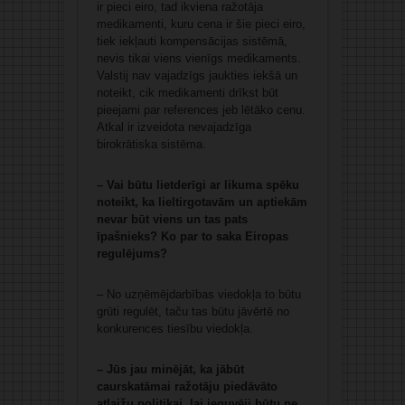
ir pieci eiro, tad ikviena ražotāja
medikamenti, kuru cena ir šie pieci eiro,
tiek iekļauti kompensācijas sistēmā,
nevis tikai viens vienīgs medikaments.
Valstij nav vajadzīgs jaukties iekšā un
noteikt, cik medikamenti drīkst būt
pieejami par references jeb lētāko cenu.
Atkal ir izveidota nevajadzīga
birokrātiska sistēma.
– Vai būtu lietderīgi ar likuma spēku
noteikt, ka lieltirgotavām un aptiekām
nevar būt viens un tas pats
īpašnieks? Ko par to saka Eiropas
regulējums?
– No uzņēmējdarbības viedokļa to būtu
grūti regulēt, taču tas būtu jāvērtē no
konkurences tiesību viedokļa.
– Jūs jau minējāt, ka jābūt
caurskatāmai ražotāju piedāvāto
atlaižu politikai, lai ieguvēji būtu ne