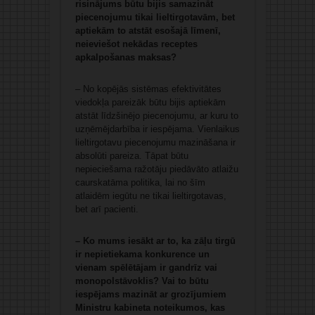
risinājums būtu bijis samazināt
piecenojumu tikai lieltirgotavām, bet
aptiekām to atstāt esošajā līmenī,
neieviešot nekādas receptes
apkalpošanas maksas?
– No kopējās sistēmas efektivitātes
viedokļa pareizāk būtu bijis aptiekām
atstāt līdzšinējo piecenojumu, ar kuru to
uzņēmējdarbība ir iespējama. Vienlaikus
lieltirgotavu piecenojumu mazināšana ir
absolūti pareiza. Tāpat būtu
nepieciešama ražotāju piedāvāto atlaižu
caurskatāma politika, lai no šīm
atlaidēm iegūtu ne tikai lieltirgotavas,
bet arī pacienti.
– Ko mums iesākt ar to, ka zāļu tirgū
ir nepietiekama konkurence un
vienam spēlētājam ir gandrīz vai
monopolstāvoklis? Vai to būtu
iespējams mazināt ar grozījumiem
Ministru kabineta noteikumos, kas