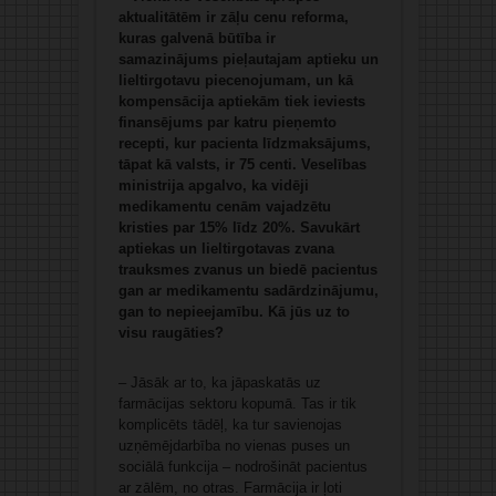
aktualitātēm ir zāļu cenu reforma,
kuras galvenā būtība ir
samazinājums pieļautajam aptieku un
lieltirgotavu piecenojumam, un kā
kompensācija aptiekām tiek ieviests
finansējums par katru pieņemto
recepti, kur pacienta līdzmaksājums,
tāpat kā valsts, ir 75 centi. Veselības
ministrija apgalvo, ka vidēji
medikamentu cenām vajadzētu
kristies par 15% līdz 20%. Savukārt
aptiekas un lieltirgotavas zvana
trauksmes zvanus un biedē pacientus
gan ar medikamentu sadārdzinājumu,
gan to nepieejamību. Kā jūs uz to
visu raugāties?
– Jāsāk ar to, ka jāpaskatās uz
farmācijas sektoru kopumā. Tas ir tik
komplicēts tādēļ, ka tur savienojas
uzņēmējdarbība no vienas puses un
sociālā funkcija – nodrošināt pacientus
ar zālēm, no otras. Farmācija ir ļoti