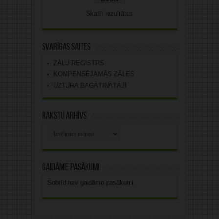
Skatīt rezultātus
Svarīgas saites
ZĀĻU REĢISTRS
KOMPENSĒJAMĀS ZĀLES
UZTURA BAGĀTINĀTĀJI
Rakstu arhīvs
Rakstu
arhīvs
Gaidāmie pasākumi
Šobrīd nav gaidāmo pasākumi.