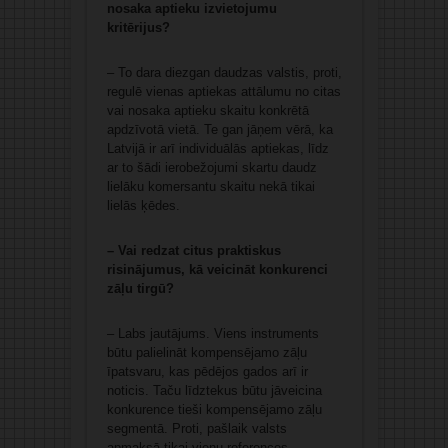
nosaka aptieku izvietojumu
kritērijus?
– To dara diezgan daudzas valstis, proti,
regulē vienas aptiekas attālumu no citas
vai nosaka aptieku skaitu konkrētā
apdzīvotā vietā. Te gan jāņem vērā, ka
Latvijā ir arī individuālās aptiekas, līdz
ar to šādi ierobežojumi skartu daudz
lielāku komersantu skaitu nekā tikai
lielās ķēdes.
– Vai redzat citus praktiskus
risinājumus, kā veicināt konkurenci
zāļu tirgū?
– Labs jautājums. Viens instruments
būtu palielināt kompensējamo zāļu
īpatsvaru, kas pēdējos gados arī ir
noticis. Taču līdztekus būtu jāveicina
konkurence tieši kompensējamo zāļu
segmentā. Proti, pašlaik valsts
apmaksā tikai vienu references