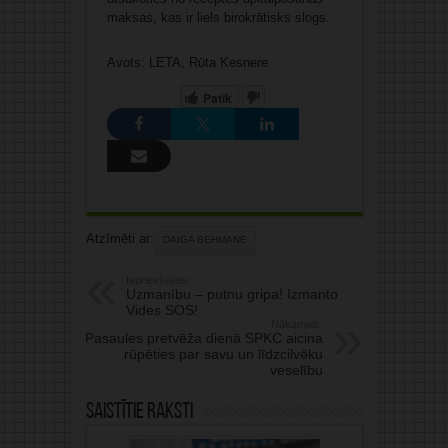
maksas, kas ir liels birokrātisks slogs.
Avots: LETA, Rūta Kesnere
Patīk
Atzīmēti ar:
DAIGA BEHMANE
Iepriekšējais:
Uzmanību – putnu gripa! Izmanto
Vides SOS!
Nākamais:
Pasaules pretvēža dienā SPKC aicina
rūpēties par savu un līdzcilvēku
veselību
Saistītie raksti