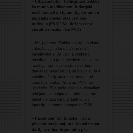
– Cik pamatots ir lieltirgotāju teiktais,
ka mums medikamenti ir dārgāki
nekā Lietuvā un Igaunijā, jo mums ir
augstāks pievienotās vērtības
nodoklis (PVN)? Vai tiešām cenu
starpību nosaka tikai PVN?
– Nē, protams. Turklāt nav tā, ka visas
zāles Latvijā būtu dārgākas nekā
kaimiņvalstīs. Ja Latvijā konkrēto
medikamentu grupu piedāvā tikai viens
ražotājs, tad noteikti šīs zāles būs
dārgākas nekā Lietuvā un Igaunijā. Ja ir
vairāki ražotāji un ir konkurence, arī
cena būs lētāka. Protams, PVN nav
izšķirošs. Tajā pašā laikā pie vienādiem
pārējiem nosacījumiem mēs nevaram
dabūt vienādu cenu ar Lietuvu un
Igauniju, ja mums ir augstāks PVN.
– Pacientiem ļoti būtisks ir zāļu
pieejamības jautājums. Ko valsts var
darīt, lai mūsu tirgus būtu pēc