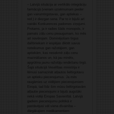
– Latvijā situācija ar vertikālo integrāciju
farmācijā (vienam uzņēmumam pieder
gan vairumtirgotavas, gan aptiekas –
red.) ir diezgan sena. Par to ir bijuši arī
vairāki Konkurences padomes ziņojumi.
Protams, ja ir radies šāds monopols, ir
pamats zāļu cenu pieaugumam, ko mēs
arī novērojam. Dominējošam tirgus
dalībniekam ir iespējas diktēt savus
noteikumus gan ražotājiem, gan
aptiekām, kas nesekmē zāļu cenu
mazināšanos un, kā jau minēts,
apgrūtina jaunu ražotāju ienākšanu tirgū.
Šajā situācijā Veselības ministrija ir
lēmusi samazināt atļautos lieltirgotavu
un aptieku piecenojumus. Ja mēs
raugāmies uz vidējiem piecenojumiem
Eiropā, tad līdz šim mūsu lieltirgotavām
atļautie piecenojumi ir bijuši augstāki
nekā vidēji Eiropas Savienībā. Latvijā
gadiem piecenojumu politikā ir
pastāvējusi vēl viena dīvainība –
dārgākajiem medikamentiem