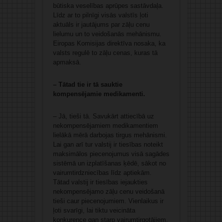
būtiska veselības aprūpes sastāvdaļa.
Līdz ar to pilnīgi visās valstīs ļoti
aktuāls ir jautājums par zāļu cenu
lielumu un to veidošanās mehānismu.
Eiropas Komisijas direktīva nosaka, ka
valsts regulē to zāļu cenas, kuras tā
apmaksā.
– Tātad tie ir tā sauktie
kompensējamie medikamenti.
– Jā, tieši tā. Savukārt attiecībā uz
nekompensējamiem medikamentiem
lielākā mērā darbojas tirgus mehānismi.
Lai gan arī tur valstij ir tiesības noteikt
maksimālos piecenojumus visā sagādes
sistēmā un izplatīšanas ķēdē, sākot no
vairumtirdzniecības līdz aptiekām.
Tātad valstij ir tiesības iejaukties
nekompensējamo zāļu cenu veidošanā
tieši caur piecenojumiem. Vienlaikus ir
ļoti svarīgi, lai tiktu veicināta
konkurence gan starp vairumtirgotājiem,