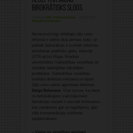
recepti ir jauns
birokrātisks slogs
Publicējis:
MIC Administrācija
03/02/2025
Rakstīt komentāru
Neviennozīmīgi vērtētajā zāļu cenu
reformā ir veikts tikai pirmais solis, un
pašlaik būtiskākais ir izvērtēt reformas
ieviešanas praktisko gaitu, intervijā
LETA atzīst Rīgas Stradiņa
universitātes Sabiedrības veselības un
sociālās labklājības fakultātes
prodekāne, Sabiedrības veselības
institūta direktora vietniece un bijusī
Zāļu cenu valsts aģentūras direktore
Daiga Behmane
. Viņa uzsver, ka viens
no būtiskākajiem izaicinājumiem
farmācijas nozarē ir veicināt konkurenci,
kas panākams gan ar regulējumu, gan
zāļu kompensācijas sistēmas
paplašināšanu.
– Viena no veselības aprūpes