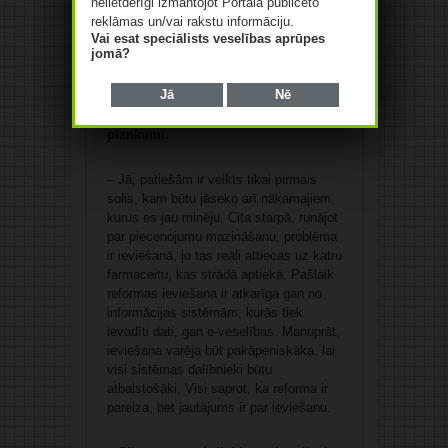
nelietderīgi izmantojot Portālā publicēto
jābūt visās aptiekās.
reklāmas un/vai rakstu informāciju.
Vai esat speciālists veselības aprūpes
jomā?
– Līdz ar to es saprotu, ka tā sauktajā
zāļu cenu reformā ar piecenojumu
Jā
Nē
samazināšanu ir veikts tikai pirmais
solis, bet vēl palikuši daudzi baltie
plankumi.
– Jā, patiešām ir veikts tikai pirmais
solis, kam būtu jāseko arī nākamajiem,
kurus es jau minēju. Cita starpā, runājot
par piecenojumu mazināšanu, problēma
ir ieviešanā, jo tas reāli attiecas uz katru
farmaceitu, kas strādā aptiekā. Pašlaik
reformas ieviešana ir atkarīga gan no
informācijas sistēmām, kurās tiek
ievadīti dati, gan e-veselības. Manuprāt,
ieviešana varēja būt pakāpeniskāka, lai
visi sistēmas dalībnieki būtu
atbalstošāki. Visi saprot, ka reforma ir
pareiza, bet jautājums ir par ieviešanu.