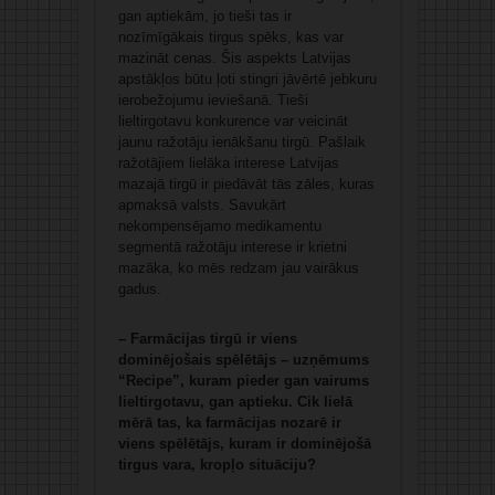
gan aptiekām, jo tieši tas ir
nozīmīgākais tirgus spēks, kas var
mazināt cenas. Šis aspekts Latvijas
apstākļos būtu ļoti stingri jāvērtē jebkuru
ierobežojumu ieviešanā. Tieši
lieltirgotavu konkurence var veicināt
jaunu ražotāju ienākšanu tirgū. Pašlaik
ražotājiem lielāka interese Latvijas
mazajā tirgū ir piedāvāt tās zāles, kuras
apmaksā valsts. Savukārt
nekompensējamo medikamentu
segmentā ražotāju interese ir krietni
mazāka, ko mēs redzam jau vairākus
gadus.
– Farmācijas tirgū ir viens
dominējošais spēlētājs – uzņēmums
“Recipe”, kuram pieder gan vairums
lieltirgotavu, gan aptieku. Cik lielā
mērā tas, ka farmācijas nozarē ir
viens spēlētājs, kuram ir dominējošā
tirgus vara, kropļo situāciju?