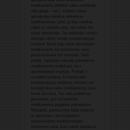
medikamentu (lētākās zāles noteiktajā
zāļu grupā – red.). Kādreiz valsts
apmaksāja vairākus references
medikamentus, proti, ja bija vairākas
zāles ar vienādu cenu, tad valsts tās
visas apmaksāja. Tas palīdzēja vairāku
ražotāju zālēm nonākt kompensācijas
sistēmā. Mazā tirgū viens dominējošs
medikaments kā instruments cenu
pazemināšanai īsti nestrādā. Tieši
pretēji, vajadzētu veicināt patentbrīvo
medikamentu ienākšanu, lai ir
aizvietošanas iespējas. Pašlaik ir
izveidota sistēma, ka farmaceits
kompensācijas sistēmas ietvaros var
izsniegt tikai vienu medikamentu, kuru
nevar aizvietot. Tas rada problēmas
pacientam, ja ir šā konkrētā
medikamenta piegādes pārtraukumi.
Manuprāt, pareiza būtu šāda sistēma:
ja, piemēram, asinsspiedienu
pazeminošiem medikamentiem
references cena, kuru valsts apmaksā,