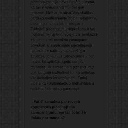
piecenojums bija nevis fiksēta summa,
kā tas ir vairumā valstu, bet gan
procenti. Līdz ar to absolūtos skaitļos
dārgāko medikamentu grupā lieltirgotavu
piecenojums bija ļoti ievērojams.
Tādējādi piecenojumu regulēšana ir tas
mehānisms, ar kuru valsts var ierobežot
zāļu cenu nekontrolētu pieaugumu.
Savukārt ar samazināto piecenojumu
aptiekām ir radīta visai sarežģīta
situācija, jo jaunais piecenojums ir par
mazu, lai aptiekas spētu normāli
darboties. Ar samazināto piecenojumu
būs ļoti grūti nodrošināt to, ka aptiekas
var darboties kā uzņēmumi. Tādēļ
valsts kā kompensējošu mehānismu ir
noteikusi samaksu par recepti.
– Vai šī samaksa par recepti
kompensēs piecenojuma
samazinājumu, vai tas šobrīd ir
lielais nezināmais?