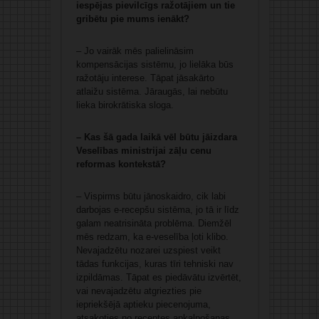
iespējas pievilcīgs ražotājiem un tie
gribētu pie mums ienākt?
– Jo vairāk mēs palielināsim
kompensācijas sistēmu, jo lielāka būs
ražotāju interese. Tāpat jāsakārto
atlaižu sistēma. Jāraugās, lai nebūtu
lieka birokrātiska sloga.
– Kas šā gada laikā vēl būtu jāizdara
Veselības ministrijai zāļu cenu
reformas kontekstā?
– Vispirms būtu jānoskaidro, cik labi
darbojas e-recepšu sistēma, jo tā ir līdz
galam neatrisināta problēma. Diemžēl
mēs redzam, ka e-veselība ļoti klibo.
Nevajadzētu nozarei uzspiest veikt
tādas funkcijas, kuras tīri tehniski nav
izpildāmas. Tāpat es piedāvātu izvērtēt,
vai nevajadzētu atgriezties pie
iepriekšējā aptieku piecenojuma,
atsakoties no receptes apkalpošanas