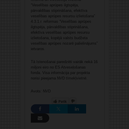
“Veselības aprūpes ilgtspēja,
pārvaldības stiprināšana, efektīva
veselības aprūpes resursu izlietošana”
4.3.1.r. reformas “Veselības aprūpes
ilgtspēja, pārvaldības stiprināšana,
efektīva veselības aprūpes resursu
izlietošana, kopējā valsts budžeta
veselības aprūpes nozarē palielinājums”
ietvaros.
Tā īstenošanai paredzēti vairāk nekā 16
miljoni eiro no ES Atveseļošanas
fonda. Visa informācija par projekta
norisi pieejama NVD
tīmekļvietnē
.
Avots: NVD
Patīk