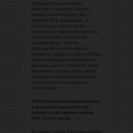
Pilotprojekti savu dzīvotspēju,
efektivitāti un ieviešanas iespējas
ikdienas veselības aprūpē sāka
pārbaudīt 2024. gada augustā. To
rezultāti sniegs būtisku pamatu
lēmumiem par veiksmīgāko risinājumu
integrēšanu valsts apmaksātajā
veselības aprūpē. Vairākos
pilotprojektos izmantoti mākslīgā
intelekta un digitālie risinājumi veselības
aprūpes pakalpojumu nodrošināšanā,
piemēram, pacientu uzraudzībā, triāžā,
datu analīzes procesu efektivizēšanā,
izmeklējumu veikšanā un ārstēšanās
gaitas uzraudzībā, medikamentu
nozīmēšanā u.c.
EXPO pasākums norisinājās klātienē,
prezentācijām varēja sekot līdzi
tiešraidē un tās skatāmas ierakstā
NVD YouTube kanālā
.
Kā zināms, Latvijas Farmaceitu biedrība