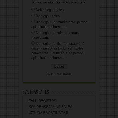
kuras parakstītas citai personai?
Neizsniegšu zāles.
Izsniegšu zāles.
Izsniegšu, ja uzrādīs savu personu
apliecinošu dokumentu.
Izsniegšu, ja zāles domātas
radiniekam.
Izsniegšu, ja klients nosauks tā
cilvēka personas kodu, kam zāles
parakstītas, vai uzrādīs šo personu
apliecinošu dokumentu.
Skatīt rezultātus
Svarīgas saites
ZĀĻU REĢISTRS
KOMPENSĒJAMĀS ZĀLES
UZTURA BAGĀTINĀTĀJI