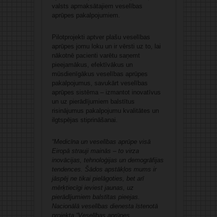
valsts apmaksātajiem veselības
aprūpes pakalpojumiem.
Pilotprojekti aptver plašu veselības
aprūpes jomu loku un ir vērsti uz to, lai
nākotnē pacienti varētu saņemt
pieejamākus, efektīvākus un
mūsdienīgākus veselības aprūpes
pakalpojumus, savukārt veselības
aprūpes sistēma – izmantot inovatīvus
un uz pierādījumiem balstītus
risinājumus pakalpojumu kvalitātes un
ilgtspējas stiprināšanai.
“Medicīna un veselības aprūpe visā
Eiropā strauji mainās – to virza
inovācijas, tehnoloģijas un demogrāfijas
tendences. Šādos apstākļos mums ir
jāspēj ne tikai pielāgoties, bet arī
mērķtiecīgi ieviest jaunas, uz
pierādījumiem balstītas pieejas.
Nacionālā veselības dienesta īstenotā
projekta “Veselības aprūpes