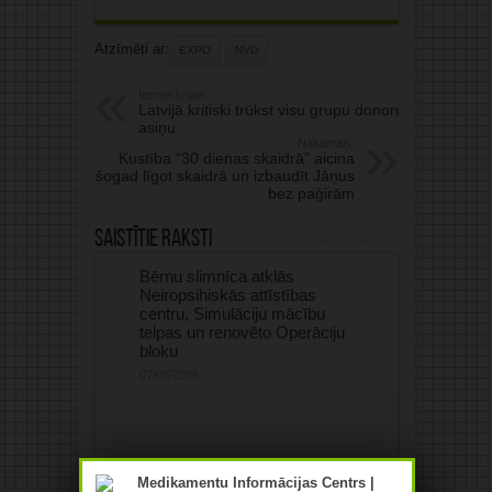
Atzīmēti ar:
EXPO
NVD
Iepriekšējais:
Latvijā kritiski trūkst visu grupu donoru
asiņu
Nākamais:
Kustība “30 dienas skaidrā” aicina
šogad līgot skaidrā un izbaudīt Jāņus
bez paģirām
Saistītie raksti
Bērnu slimnīca atklās
Neiropsihiskās attīstības
centru, Simulāciju mācību
telpas un renovēto Operāciju
bloku
07/08/2026
Rīgas kārta – franču students