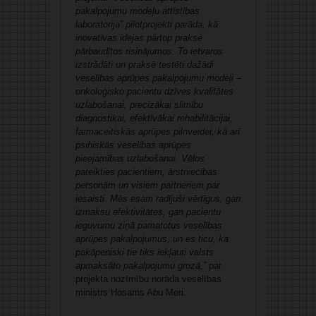
pakalpojumu modeļu attīstības
laboratorija” pilotprojekti parāda, kā
inovatīvas idejas pārtop praksē
pārbaudītos risinājumos. To ietvaros
izstrādāti un praksē testēti dažādi
veselības aprūpes pakalpojumu modeļi –
onkoloģisko pacientu dzīves kvalitātes
uzlabošanai, precīzākai slimību
diagnostikai, efektīvākai rehabilitācijai,
farmaceitiskās aprūpes pilnveidei, kā arī
psihiskās veselības aprūpes
pieejamības uzlabošanai. Vēlos
pateikties pacientiem, ārstniecības
personām un visiem partneriem par
iesaisti. Mēs esam radījuši vērtīgus, gan
izmaksu efektivitātes, gan pacientu
ieguvumu ziņā pamatotus veselības
aprūpes pakalpojumus, un es ticu, ka
pakāpeniski tie tiks iekļauti valsts
apmaksāto pakalpojumu grozā,”
par
projekta nozīmību norāda veselības
ministrs Hosams Abu Meri.