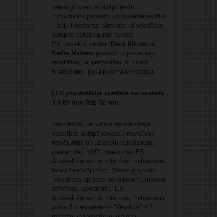
sekmīgi īstenoja pilotprojektu
“Strukturēta pacientu konsultēšanas rīka
– zāļu lietošanas pārskata kā veselības
aprūpes pakalpojuma izveide”.
Pilotprojekta vadītāji
Dace Ķikute
un
Kārlis Mačāns
pasākumā prezentēja
rezultātus, lai pretendētu uz valsts
finansējumu pakalpojuma ieviešanai.
LFB prezentācija skatāma no ieraksta
3 h 09 min līdz 32 min.
Jau vēstīts, lai valsts apmaksātajā
veselības aprūpē ieviestu inovatīvus
risinājumus un uzlabotu pakalpojumu
pieejamību, NVD, pateicoties ES
Atveseļošanas un noturības mehānisma
fonda finansējumam, īsteno projektu
“Veselības aprūpes pakalpojumu modeļu
attīstības laboratorija” ES
Atveseļošanas un noturības mehānisma
plāna 4.komponentes “Veselība” 4.3.
reformu un investīciju virziena