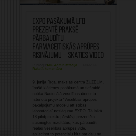
EXPO pasākumā LFB
prezentē praksē
pārbaudītu
farmaceitiskās aprūpes
risinājumu – skaties video
Publicējis:
MIC Administrācija
11/06/2026
Rakstīt komentāru
9. jūnijā Rīgā, mākslas centrā ZUZEUM,
īpašā klātienes pasākumā un tiešraidē
notika Nacionālā veselības dienesta
īstenotā projekta “Veselības aprūpes
pakalpojumu modeļu attīstības
laboratorija” noslēguma EXPO. Tā laikā
18 pilotprojektu pārstāvji prezentēja
sasniegtos rezultātus, kas pārbaudīti
reālās veselības aprūpes vidē,
apliecinot to potenciālu kļūt par daļu no