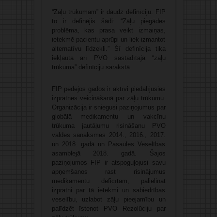
“Zāļu trūkumam” ir daudz definīciju. FIP
to ir definējis šādi: “Zāļu piegādes
problēma, kas prasa veikt izmaiņas,
ietekmē pacientu aprūpi un liek izmantot
alternatīvu līdzekli.” Šī definīcija tika
iekļauta arī PVO sastādītajā “zāļu
trūkuma” definīciju sarakstā.
FIP pēdējos gados ir aktīvi piedalījusies
izpratnes veicināšanā par zāļu trūkumu.
Organizācija ir sniegusi paziņojumus par
globālā medikamentu un vakcīnu
trūkuma jautājumu risināšanu PVO
valdes sanāksmēs 2014., 2016., 2017.
un 2018. gadā un Pasaules Veselības
asamblejā 2018. gadā. Šajos
paziņojumos FIP ir atspoguļojusi savu
apņemšanos rast risinājumus
medikamentu deficītam, palielināt
izpratni par tā ietekmi un sabiedrības
veselību, uzlabot zāļu pieejamību un
palīdzēt īstenot PVO Rezolūciju par