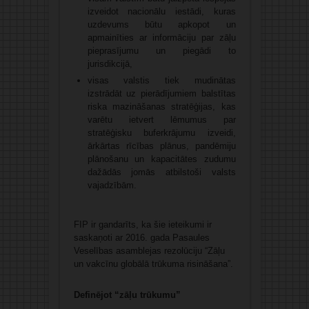
izveidot nacionālu iestādi, kuras
uzdevums būtu apkopot un
apmainīties ar informāciju par zāļu
pieprasījumu un piegādi to
jurisdikcijā,
visas valstis tiek mudinātas
izstrādāt uz pierādījumiem balstītas
riska mazināšanas stratēģijas, kas
varētu ietvert lēmumus par
stratēģisku buferkrājumu izveidi,
ārkārtas rīcības plānus, pandēmiju
plānošanu un kapacitātes zudumu
dažādās jomās atbilstoši valsts
vajadzībām.
FIP ir gandarīts, ka šie ieteikumi ir
saskaņoti ar 2016. gada Pasaules
Veselības asamblejas rezolūciju “Zāļu
un vakcīnu globālā trūkuma risināšana”.
Definējot “zāļu trūkumu”