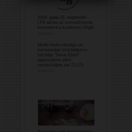
2026. gada 25. septembrī
LFB aicina uz menedžmenta
kompetenču konferenci Rīgā!
06/08/2026
Medicīnisko elastīgo un
kompresijas izstrādājumu
ražotāja “Tonus Elast”
apgrozījums pērn
samazinājies par 21,1%
06/08/2026
Pusaudzis grib lietot kreatīnu