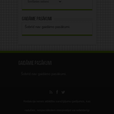
Rakstu
arhīvs
Gaidāmie pasākumi
Šobrīd nav gaidāmo pasākumi.
Gaidāmie pasākumi
Šobrīd nav gaidāmo pasākumi.
Redakcija nenes atbildību sarežģījumu gadījumos, kas
radušies, nespeciālistiem interpretējot vai nelietderīgi