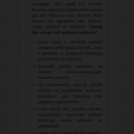
stratēģijas. 2013. gadā FIP Toronto,
Kanādā, organizēja Starptautisko samitu
par zāļu trūkumu, kura ietvaros rīkotā
forumā tika apspriesti zāļu trūkuma
cēloņi, ietekme un risinājumi.
Samitā
tika sniegti seši galvenie ieteikumi:
katrai valstij ir jāizveido publiski
pieejams informācijas līdzeklis, kurā
ir apkopota un pieejama informācija
par konkrētu āļu trūkumu,
jāizstrādā globāla procedūra, lai
noteiktu kritisko/neaizsargāto
produktu sarakstu,
visi medikamentu iepircēji aicināti
virzīties uz proaktīviem iepirkumu
procesiem, kas nodrošina zāļu
piegādes nepārtrauktību,
visas valstis tiek aicinātas novērst
nevajadzīgas regulatīvās prakses
atšķirības valstu iekšienē un
starptautiski,
visām valstīm būtu jāizpēta iespējas