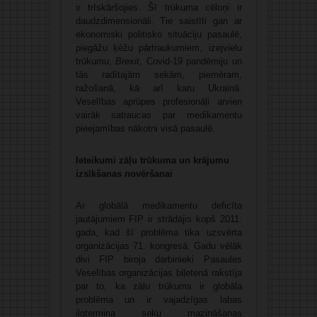
ir trīskāršojies. Šī trūkuma cēloņi ir
daudzdimensionāli. Tie saistīti gan ar
ekonomiski politisko situāciju pasaulē,
piegāžu ķēžu pārtraukumiem, izejvielu
trūkumu,
Brexit,
Covid-19 pandēmiju un
tās radītajām sekām, piemēram,
ražošanā, kā arī karu Ukrainā.
Veselības aprūpes profesionāļi arvien
vairāk satraucas par medikamentu
pieejamības nākotni visā pasaulē.
Ieteikumi zāļu trūkuma un krājumu
izsīkšanas novēršanai
Ar globālā medikamentu deficīta
jautājumiem FIP ir strādājis kopš 2011.
gada, kad šī problēma tika uzsvērta
organizācijas 71. kongresā. Gadu vēlāk
divi FIP biroja darbinieki Pasaules
Veselības organizācijas biļetenā rakstīja
par to, ka zāļu trūkums ir globāla
problēma un ir vajadzīgas labas
ilgtermiņa seku mazināšanas