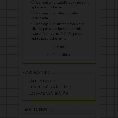
Izsniegšu, ja uzrādīs savu personu
apliecinošu dokumentu.
Izsniegšu, ja zāles domātas
radiniekam.
Izsniegšu, ja klients nosauks tā
cilvēka personas kodu, kam zāles
parakstītas, vai uzrādīs šo personu
apliecinošu dokumentu.
Skatīt rezultātus
Svarīgas saites
ZĀĻU REĢISTRS
KOMPENSĒJAMĀS ZĀLES
UZTURA BAGĀTINĀTĀJI
Rakstu arhīvs