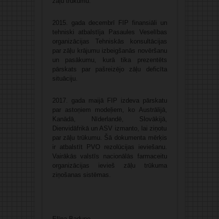
zāļu trūkumu.
2015. gada decembrī FIP finansiāli un
tehniski atbalstīja Pasaules Veselības
organizācijas Tehniskās konsultācijas
par zāļu krājumu izbeigšanās novēršanu
un pasākumu, kurā tika prezentēts
pārskats par pašreizējo zāļu deficīta
situāciju.
2017. gada maijā FIP izdeva pārskatu
par astoņiem modeļiem, ko Austrālijā,
Kanādā, Nīderlandē, Slovākijā,
Dienvidāfrikā un ASV izmanto, lai ziņotu
par zāļu trūkumu. Šā dokumenta mērķis
ir atbalstīt PVO rezolūcijas ieviešanu.
Vairākās valstīs nacionālās farmaceitu
organizācijas ievieš zāļu trūkuma
ziņošanas sistēmas.
Elīna Badune