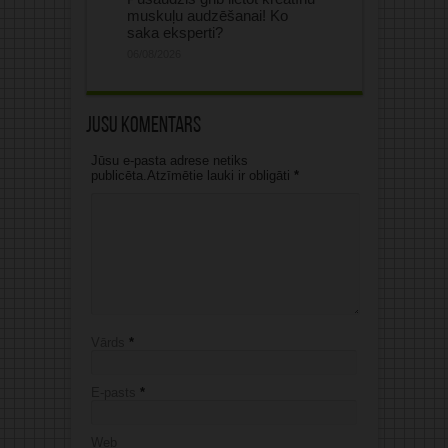
muskuļu audzēšanai! Ko
saka eksperti?
06/08/2026
Jūsu komentārs
Jūsu e-pasta adrese netiks
publicēta.Atzīmētie lauki ir obligāti
*
Vārds
*
E-pasts
*
Web