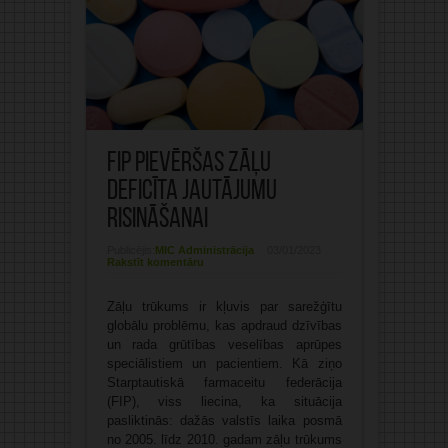
FIP pievēršas zāļu
deficīta jautājumu
risināšanai
Publicējis:
MIC Administrācija
03/01/2023
Rakstīt komentāru
Zāļu trūkums ir kļuvis par sarežģītu
globālu problēmu, kas apdraud dzīvības
un rada grūtības veselības aprūpes
speciālistiem un pacientiem. Kā ziņo
Starptautiskā farmaceitu federācija
(FIP), viss liecina, ka situācija
pasliktinās: dažās valstīs laika posmā
no 2005. līdz 2010. gadam zāļu trūkums