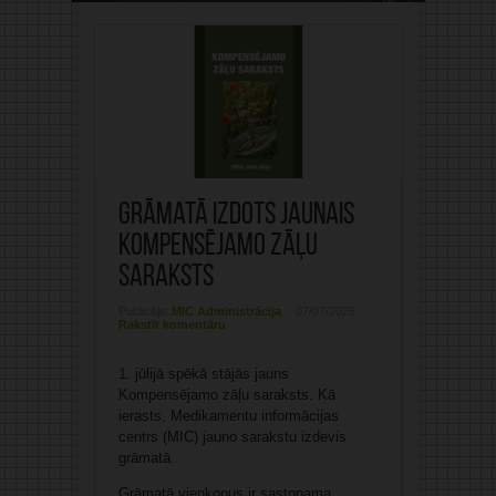
Grāmatā izdots jaunais
Kompensējamo zāļu
saraksts
Publicējis:
MIC Administrācija
07/07/2026
Rakstīt komentāru
1. jūlijā spēkā stājās jauns
Kompensējamo zāļu saraksts. Kā
ierasts, Medikamentu informācijas
centrs (MIC) jauno sarakstu izdevis
grāmatā.
Grāmatā vienkopus ir sastopama