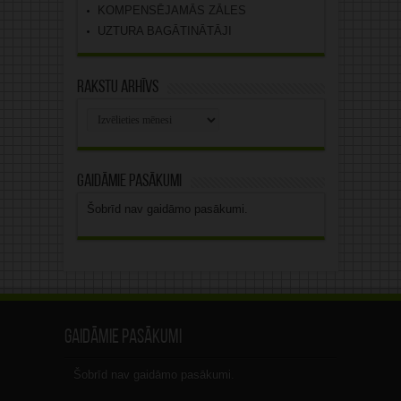
KOMPENSĒJAMĀS ZĀLES
UZTURA BAGĀTINĀTĀJI
Rakstu arhīvs
Rakstu
arhīvs
Gaidāmie pasākumi
Šobrīd nav gaidāmo pasākumi.
Gaidāmie pasākumi
Šobrīd nav gaidāmo pasākumi.