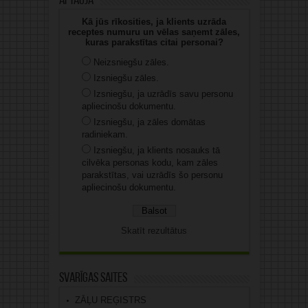
Aptauja
Kā jūs rīkosities, ja klients uzrāda
receptes numuru un vēlas saņemt zāles,
kuras parakstītas citai personai?
Neizsniegšu zāles.
Izsniegšu zāles.
Izsniegšu, ja uzrādīs savu personu
apliecinošu dokumentu.
Izsniegšu, ja zāles domātas
radiniekam.
Izsniegšu, ja klients nosauks tā
cilvēka personas kodu, kam zāles
parakstītas, vai uzrādīs šo personu
apliecinošu dokumentu.
Skatīt rezultātus
Svarīgas saites
ZĀĻU REĢISTRS