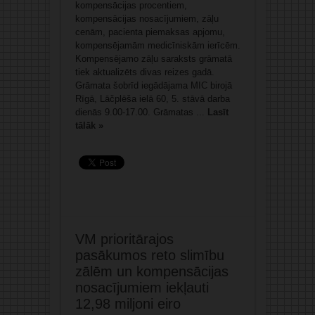
kompensācijas procentiem,
kompensācijas nosacījumiem, zāļu
cenām, pacienta piemaksas apjomu,
kompensējamām medicīniskām ierīcēm.
Kompensējamo zāļu saraksts grāmatā
tiek aktualizēts divas reizes gadā.
Grāmata šobrīd iegādājama MIC birojā
Rīgā, Lāčplēša ielā 60, 5. stāvā darba
dienās 9.00-17.00. Grāmatas ...
Lasīt
tālāk »
VM prioritārajos
pasākumos reto slimību
zālēm un kompensācijas
nosacījumiem iekļauti
12,98 miljoni eiro