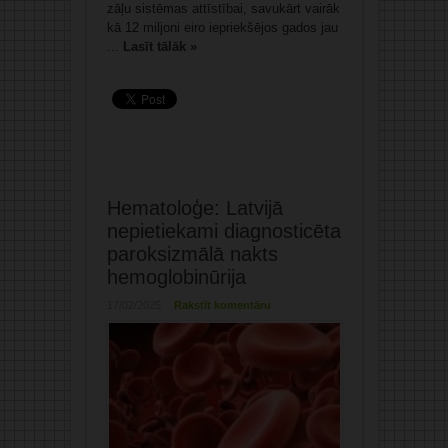
zāļu sistēmas attīstībai, savukārt vairāk
kā 12 miljoni eiro iepriekšējos gados jau
...
Lasīt tālāk »
Hematoloģe: Latvijā
nepietiekami diagnosticēta
paroksizmālā nakts
hemoglobinūrija
17/02/2025
Rakstīt komentāru