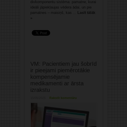
divkomponentu sistēma: pamatne, kurai
ideāli jāpiekļaujas vēdera ādai, un pie
pamatnes – maisiņš, kas ...
Lasīt tālāk
»
VM: Pacientiem jau šobrīd
ir pieejami piemērotākie
kompensējamie
medikamenti ar ārsta
izrakstu
15/05/2025
Rakstīt komentāru