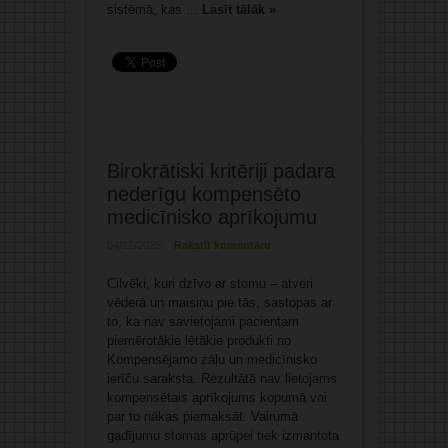
sistēmā, kas ...
Lasīt tālāk »
Birokrātiski kritēriji padara
nederīgu kompensēto
medicīnisko aprīkojumu
04/12/2025
Rakstīt komentāru
Cilvēki, kuri dzīvo ar stomu – atveri
vēderā un maisiņu pie tās, sastopas ar
to, ka nav savietojami pacientam
piemērotākie lētākie produkti no
Kompensējamo zāļu un medicīnisko
ierīču saraksta. Rezultātā nav lietojams
kompensētais aprīkojums kopumā vai
par to nākas piemaksāt. Vairumā
gadījumu stomas aprūpei tiek izmantota