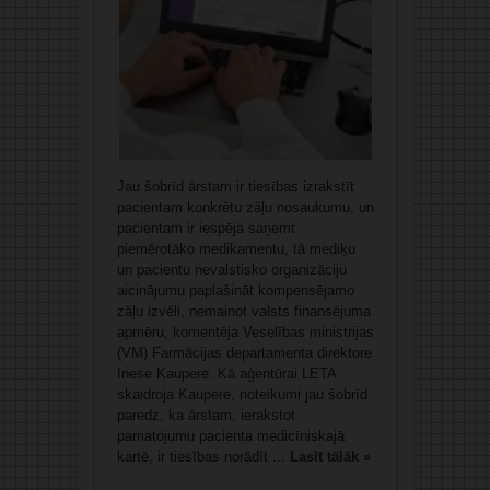
Jau šobrīd ārstam ir tiesības izrakstīt
pacientam konkrētu zāļu nosaukumu, un
pacientam ir iespēja saņemt
piemērotāko medikamentu, tā mediķu
un pacientu nevalstisko organizāciju
aicinājumu paplašināt kompensējamo
zāļu izvēli, nemainot valsts finansējuma
apmēru, komentēja Veselības ministrijas
(VM) Farmācijas departamenta direktore
Inese Kaupere. Kā aģentūrai LETA
skaidroja Kaupere, noteikumi jau šobrīd
paredz, ka ārstam, ierakstot
pamatojumu pacienta medicīniskajā
kartē, ir tiesības norādīt ...
Lasīt tālāk »