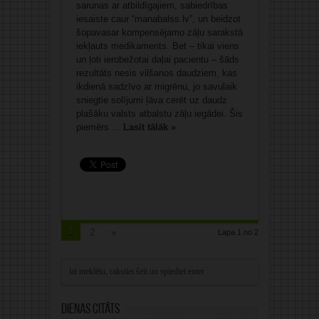
sarunas ar atbildīgajiem, sabiedrības
iesaiste caur “manabalss.lv”, un beidzot
šopavasar kompensējamo zāļu sarakstā
iekļauts medikaments. Bet – tikai viens
un ļoti ierobežotai daļai pacientu – šāds
rezultāts nesis vilšanos daudziem, kas
ikdienā sadzīvo ar migrēnu, jo savulaik
sniegtie solījumi ļāva cerēt uz daudz
plašāku valsts atbalstu zāļu iegādei. Šis
piemērs ...
Lasīt tālāk »
1
2
»
Lapa 1 no 2
Dienas citāts