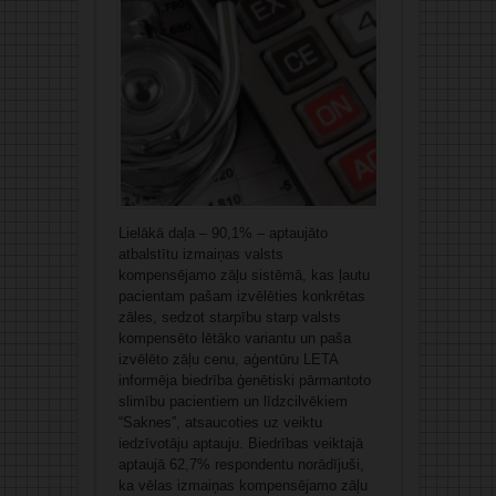
Lielākā daļa – 90,1% – aptaujāto
atbalstītu izmaiņas valsts
kompensējamo zāļu sistēmā, kas ļautu
pacientam pašam izvēlēties konkrētas
zāles, sedzot starpību starp valsts
kompensēto lētāko variantu un paša
izvēlēto zāļu cenu, aģentūru LETA
informēja biedrība ģenētiski pārmantoto
slimību pacientiem un līdzcilvēkiem
“Saknes”, atsaucoties uz veiktu
iedzīvotāju aptauju. Biedrības veiktajā
aptaujā 62,7% respondentu norādījuši,
ka vēlas izmaiņas kompensējamo zāļu