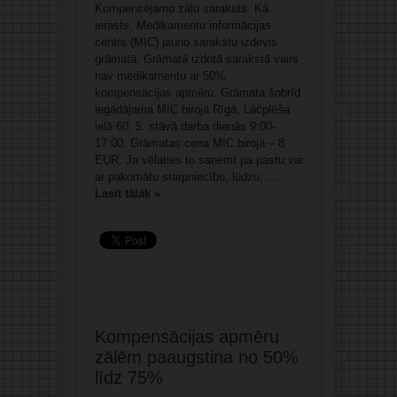
Kompensējamo zāļu saraksts. Kā
ierasts, Medikamentu informācijas
centrs (MIC) jauno sarakstu izdevis
grāmatā. Grāmatā izdotā sarakstā vairs
nav medikamentu ar 50%
kompensācijas apmēru. Grāmata šobrīd
iegādājama MIC birojā Rīgā, Lāčplēša
ielā 60, 5. stāvā darba dienās 9:00-
17:00. Grāmatas cena MIC birojā – 8
EUR. Ja vēlaties to saņemt pa pastu vai
ar pakomātu starpniecību, lūdzu, ...
Lasīt tālāk »
Kompensācijas apmēru
zālēm paaugstina no 50%
līdz 75%