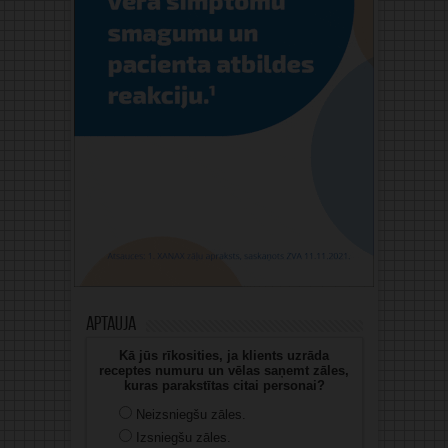
Aptauja
Kā jūs rīkosities, ja klients uzrāda
receptes numuru un vēlas saņemt zāles,
kuras parakstītas citai personai?
Neizsniegšu zāles.
Izsniegšu zāles.