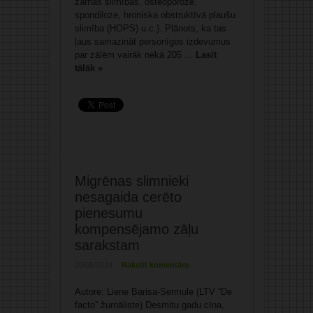
zarnas slimības, osteoporoze,
spondiloze, hroniska obstruktīvā plaušu
slimība (HOPS) u.c.). Plānots, ka tas
ļaus samazināt personīgos izdevumus
par zālēm vairāk nekā 205 ...
Lasīt
tālāk »
Migrēnas slimnieki
nesagaida cerēto
pienesumu
kompensējamo zāļu
sarakstam
20/05/2024
Rakstīt komentāru
Autore: Liene Barisa-Sermule (LTV “De
facto” žurnāliste) Desmitu gadu cīņa,