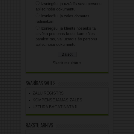
Izsniegšu, ja uzrādīs savu personu
apliecinošu dokumentu.
Izsniegšu, ja zāles domātas
radiniekam.
Izsniegšu, ja klients nosauks tā
cilvēka personas kodu, kam zāles
parakstītas, vai uzrādīs šo personu
apliecinošu dokumentu.
Skatīt rezultātus
Svarīgas saites
ZĀĻU REĢISTRS
KOMPENSĒJAMĀS ZĀLES
UZTURA BAGĀTINĀTĀJI
Rakstu arhīvs