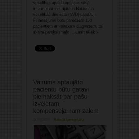
veselības apakškomisijas sēdē
informēja ministrijas un Nacionālā
veselības dienesta (NVD) pārstāvji.
Finansējums būtu paredzēts 130
pacientiem ar vairākām diagnozēm, tai
skaitā paroksismālo ...
Lasīt tālāk »
Vairums aptaujāto
pacientu būtu gatavi
piemaksāt par pašu
izvēlētām
kompensējamām zālēm
11/05/2026
Rakstīt komentāru