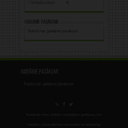
Rakstu
arhīvs
Gaidāmie pasākumi
Šobrīd nav gaidāmo pasākumi.
Gaidāmie pasākumi
Šobrīd nav gaidāmo pasākumi.
Redakcija nenes atbildību sarežģījumu gadījumos, kas
radušies, nespeciālistiem interpretējot vai nelietderīgi