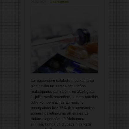
04/07/2024
1 komentārs
Lai pacientiem uzlabotu medikamentu
pieejamību un samazinātu tiešos
maksājumus par zālēm, no 2024.gada
1. jūlija medikamentiem, kuriem noteikts
50% kompensācijas apmērs, to
paaugstinās līdz 75% (Kompensācijas
apmēra palielinājums attieksies uz
tādām diagnozēm kā Alcheimera
slimība, kuņģa un divpadsmitpirkstu