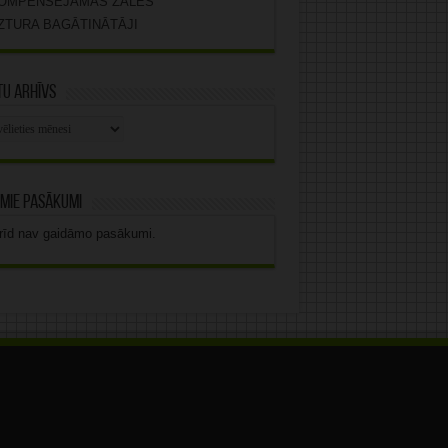
OMPENSĒJAMĀS ZĀLES
ZTURA BAGĀTINĀTĀJI
u arhīvs
stu
vs
mie pasākumi
rīd nav gaidāmo pasākumi.