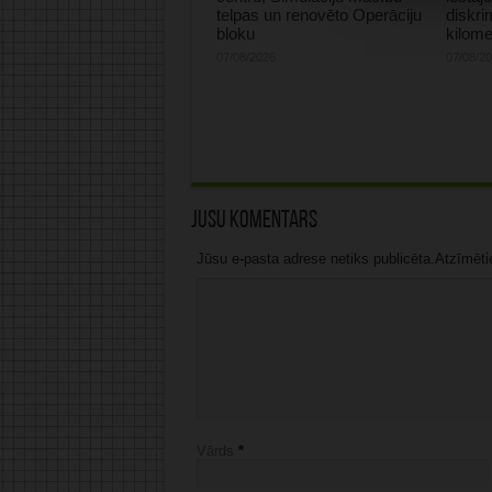
telpas un renovēto Operāciju
diskri
bloku
kilome
07/08/2026
07/08/2
Jūsu komentārs
Jūsu e-pasta adrese netiks publicēta.Atzīmētie 
Vārds
*