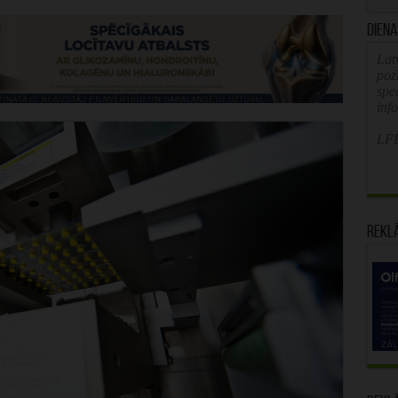
Diena
Latv
poz
spe
inf
LFB
Rekl