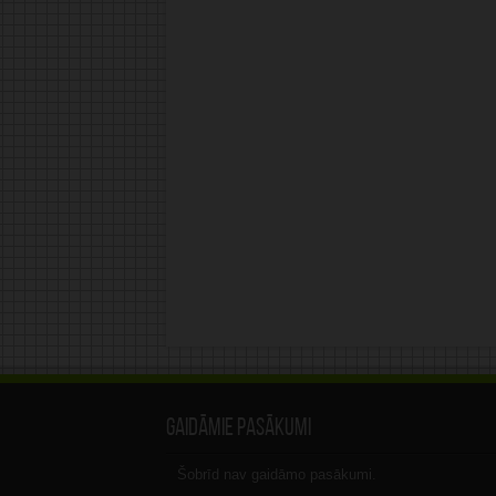
Gaidāmie pasākumi
Šobrīd nav gaidāmo pasākumi.