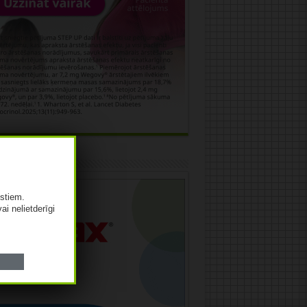
āma
istiem.
vai nelietderīgi