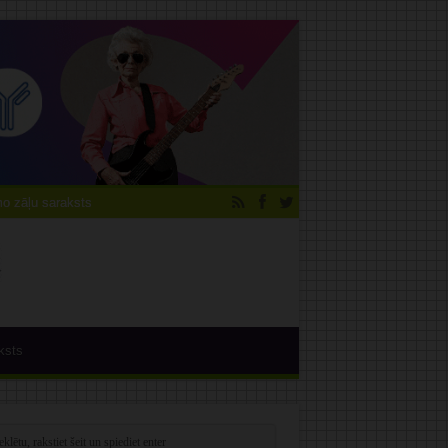
 zāļu saraksts
ksts