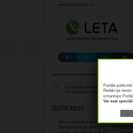
www.farmacija-mic.lv
Iepriekšējais:
Portālā publicēt
Aizvadītajā diennaktī Covid-19 atklāt
Redakcija nenes 
132 cilvēkiem; trīs sasirgušie miruši
izmantojot Portāl
Vai esat speciā
Saistītie raksti
Bērnu slimnīca atklās
Rīgas 
Neiropsihiskās attīstības
ar 1. 
centru, Simulāciju mācību
iestāj