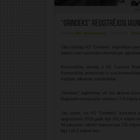
Fo
“Grindeks” reģistrējusi jau
Publicējis:
MIC Administrācija
02/11/2020
Raks
Zāļu ražotājs AS “Grindeks” reģistrējusi jau
datiem ziņo nacionālā informācijas aģentūr
Komercķīlas ņēmējs ir AS “Luminor Bank
Komercķīlas priekšmets ir visa komercķīlas 
kopības nākamās sastāvdaļas.
“Grindeks” reģistrētas vēl trīs aktīvas k
Reģistrēto komercķīlu vērtība ir 7,8 miljoni e
Jau ziņots, ka AS “Grindeks” koncerna p
apgrozījums 2019.gadā bija 141,4 miljoni e
84 pasaules valstīm kopumā par 132 miljon
bija 132,2 miljoni eiro.