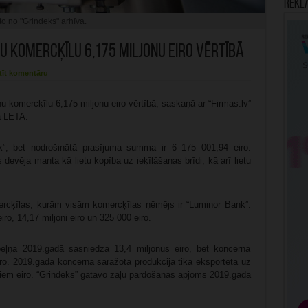
Rekl
to no "Grindeks" arhīva.
nu komercķīlu 6,175 miljonu eiro vērtībā
tīt komentāru
nu komercķīlu 6,175 miljonu eiro vērtībā, saskaņā ar “Firmas.lv”
a LETA.
”, bet nodrošinātā prasījuma summa ir 6 175 001,94 eiro.
devēja manta kā lietu kopība uz ieķīlāšanas brīdi, kā arī lietu
omercķīlas, kurām visām komercķīlas ņēmējs ir “Luminor Bank”.
iro, 14,17 miljoni eiro un 325 000 eiro.
eļņa 2019.gadā sasniedza 13,4 miljonus eiro, bet koncerna
iro. 2019.gadā koncerna saražotā produkcija tika eksportēta uz
iem eiro. “Grindeks” gatavo zāļu pārdošanas apjoms 2019.gadā