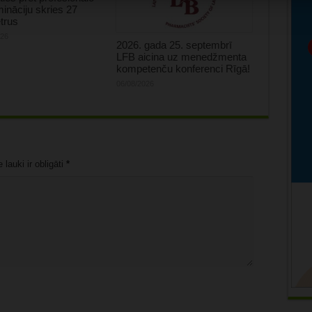
mināciju skries 27
trus
026
2026. gada 25. septembrī
LFB aicina uz menedžmenta
kompetenču konferenci Rīgā!
06/08/2026
lauki ir obligāti
*