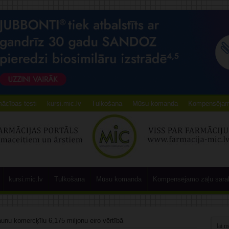
ācības testi
kursi.mic.lv
Tulkošana
Mūsu komanda
Kompensējamo
kursi.mic.lv
Tulkošana
Mūsu komanda
Kompensējamo zāļu sara
jaunu komercķīlu 6,175 miljonu eiro vērtībā