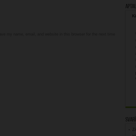
Apta
Kā
ve my name, email, and website in this browser for the next time
Svarī
Z