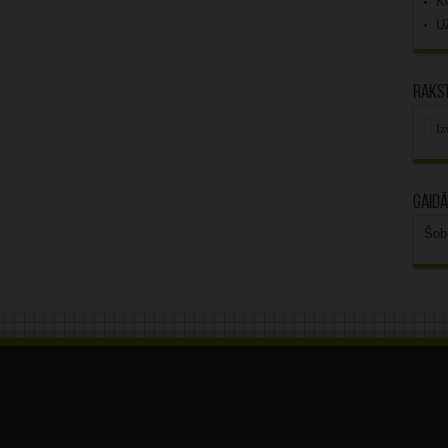
K
U
Rakst
Rak
arhī
Gaidā
Šob