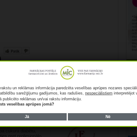
Patīk
Rekl
Nākamais:
ā rakstu un reklāmas informācija paredzēta veselības aprūpes nozares speciāl
s
Valdības ārkārtas sēdē spriedīs par
atbildību sarežģījumu gadījumos, kas radušies,
nespeciālistiem
interpretējot 
Covid-19 epidemioloģisko situāciju
ā publicēto reklāmas un/vai rakstu informāciju.
Latvijā
lists veselības aprūpes jomā?
Jā
Nē
kārta – franču students
tipa cukura diabētu,
oties pret profesionālo