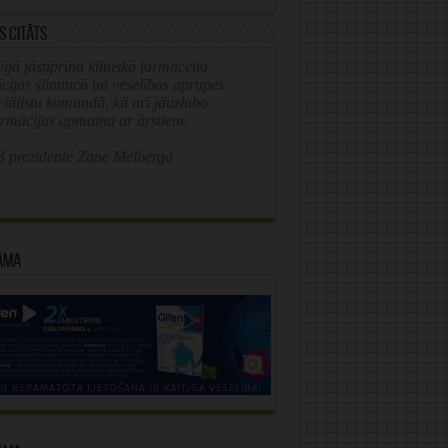
s citāts
ijā jāstiprina klīniskā farmaceita
īcijas slimnīcā un veselības aprūpes
ciālistu komandā, kā arī jāuzlabo
ormācijas apmaiņa ar ārstiem.
 prezidente Zane Melberga
āma