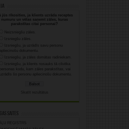
uja
 jūs rīkosities, ja klients uzrāda receptes
numuru un vēlas saņemt zāles, kuras
parakstītas citai personai?
Neizsniegšu zāles.
Izsniegšu zāles.
Izsniegšu, ja uzrādīs savu personu
apliecinošu dokumentu.
Izsniegšu, ja zāles domātas radiniekam.
Izsniegšu, ja klients nosauks tā cilvēka
personas kodu, kam zāles parakstītas, vai
uzrādīs šo personu apliecinošu dokumentu.
Skatīt rezultātus
gas saites
ĀĻU REĢISTRS