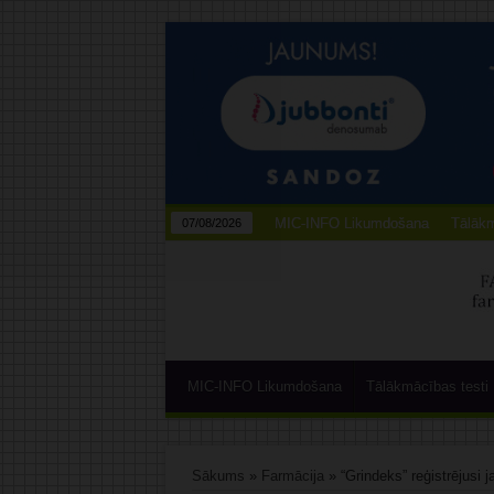
MIC-INFO Likumdošana
Tālākm
07/08/2026
MIC-INFO Likumdošana
Tālākmācības testi
Sākums
»
Farmācija
»
“Grindeks” reģistrējusi 