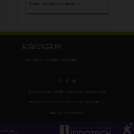
Šobrīd nav gaidāmo pasākumi.
Gaidāmie pasākumi
Šobrīd nav gaidāmo pasākumi.
Redakcija nenes atbildību sarežģījumu gadījumos, kas
radušies, nespeciālistiem interpretējot vai nelietderīgi
izmantojot šo informāciju.