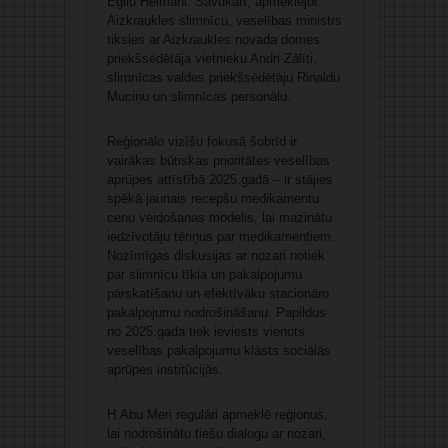
Egilu Helmani. Savukārt, apmeklējot
Aizkraukles slimnīcu, veselības ministrs
tiksies ar Aizkraukles novada domes
priekšsēdētāja vietnieku Andri Zālīti,
slimnīcas valdes priekšsēdētāju Rinaldu
Muciņu un slimnīcas personālu.
Reģionālo vizīšu fokusā šobrīd ir
vairākas būtiskas prioritātes veselības
aprūpes attīstībā 2025.gadā – ir stājies
spēkā jaunais recepšu medikamentu
cenu veidošanas modelis, lai mazinātu
iedzīvotāju tēriņus par medikamentiem.
Nozīmīgas diskusijas ar nozari notiek
par slimnīcu tīkla un pakalpojumu
pārskatīšanu un efektīvāku stacionāro
pakalpojumu nodrošināšanu. Papildus
no 2025.gada tiek ieviests vienots
veselības pakalpojumu klāsts sociālās
aprūpes institūcijās.
H.Abu Meri regulāri apmeklē reģionus,
lai nodrošinātu tiešu dialogu ar nozari,