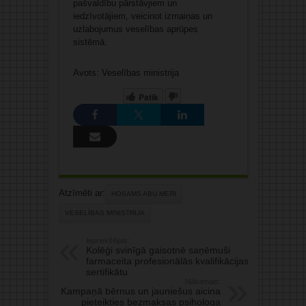
pašvaldību pārstāvjiem un
iedzīvotājiem, veicinot izmaiņas un
uzlabojumus veselības aprūpes
sistēmā.
Avots: Veselības ministrija
Patīk
Atzīmēti ar:
HOSAMS ABU MERI
VESELĪBAS MINISTRIJA
Iepriekšējais:
Kolēģi svinīgā gaisotnē saņēmuši
farmaceita profesionālās kvalifikācijas
sertifikātu
Nākamais:
Kampaņā bērnus un jauniešus aicina
pieteikties bezmaksas psihologa