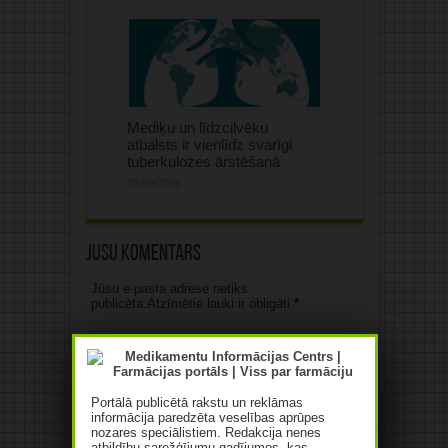
Mediķu un līdzcilvēku
atbalsts ir vienlīdz svarīgi
tuberkulozes ārstēšanā
07/08/2026
Jūsu komentārs
Jūsu e-pasta adrese netiks
publicēta.Atzīmētie lauki ir obligāti
*
Portālā publicētā rakstu un reklāmas
informācija paredzēta veselības aprūpes
nozares speciālistiem. Redakcija nenes
atbildību sarežģījumu gadījumos, kas