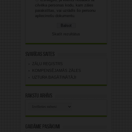
cilvēka personas kodu, kam zāles
parakstītas, vai uzrādīs šo personu
apliecinošu dokumentu.
Skatīt rezultātus
Svarīgas saites
ZĀĻU REĢISTRS
KOMPENSĒJAMĀS ZĀLES
UZTURA BAGĀTINĀTĀJI
Rakstu arhīvs
Rakstu
arhīvs
Gaidāmie pasākumi