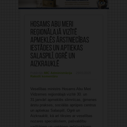
Hosams Abu Meri
reģionālajā vizītē
apmeklēs ārstniecības
iestādes un aptiekas
Salaspilī, Ogrē un
Aizkrauklē
Publicējis:
MIC Administrācija
29/01/2025
Rakstīt komentāru
Veselības ministrs Hosams Abu Meri
Vidzemes reģionālajā vizītē 30. un
31.janvārī apmeklēs slimnīcas, ģimenes
ārstu prakses, sociālās aprūpes centrus
un aptiekas Salaspilī, Ogrē un
Aizkrauklē, kā arī tiksies ar veselības
nozares speciālistiem, pašvaldību
vadītājiem un vietējiem iedzīvotājiem.