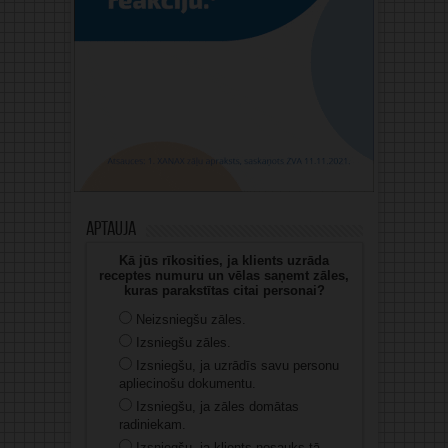
Aptauja
Kā jūs rīkosities, ja klients uzrāda
receptes numuru un vēlas saņemt zāles,
kuras parakstītas citai personai?
Neizsniegšu zāles.
Izsniegšu zāles.
Izsniegšu, ja uzrādīs savu personu
apliecinošu dokumentu.
Izsniegšu, ja zāles domātas
radiniekam.
Izsniegšu, ja klients nosauks tā