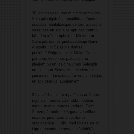
30.janvārī veselības ministrs apmeklēs
Salaspils ilgstošas sociālās aprūpes un
sociālās rehabilitācijas centru, Salaspils
veselības un sociālās aprūpes centru,
kā arī vairākas aptiekas. Ministrs ar
Salaspils domes priekšsēdētāju Raivi
Anspaku un Salaspils domes
priekšsēdētāja vietnieci Maldu Cauni
pārrunās veselības pakalpojumu
pieejamību un izaicinājumus Salaspilī
un tiksies ar Salaspils senioriem un
jauniešiem, lai uzklausītu viņu viedokļus
un atbildētu uz jautājumiem.
31.janvārī ministrs iepazīsies ar Ogres
rajona slimnīcas Dzemdību nodaļas
darbu un ar slimnīcas vadītāju Daini
Širovu pārrunās 2025.gada veselības
nozares prioritātes attiecībā uz
stacionāriem. H.Abu Meri tiksies arī ar
Ogres novada domes priekšsēdētāju