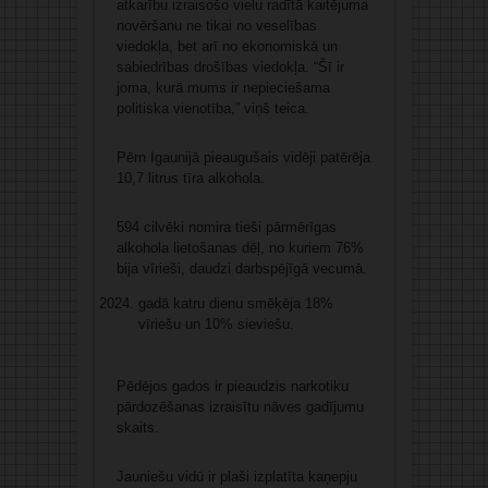
atkarību izraisošo vielu radītā kaitējuma
novēršanu ne tikai no veselības
viedokļa, bet arī no ekonomiskā un
sabiedrības drošības viedokļa. “Šī ir
joma, kurā mums ir nepieciešama
politiska vienotība,” viņš teica.
Pērn Igaunijā pieaugušais vidēji patērēja
10,7 litrus tīra alkohola.
594 cilvēki nomira tieši pārmērīgas
alkohola lietošanas dēļ, no kuriem 76%
bija vīrieši, daudzi darbspējīgā vecumā.
gadā katru dienu smēķēja 18%
vīriešu un 10% sieviešu.
Pēdējos gados ir pieaudzis narkotiku
pārdozēšanas izraisītu nāves gadījumu
skaits.
Jauniešu vidū ir plaši izplatīta kaņepju