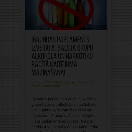
Igaunijas parlaments
izveido atbalsta grupu
alkohola un narkotiku
radītā kaitējuma
mazināšanai
Publicējis:
MIC Administrācija
23/09/2025
Rakstīt komentāru
Igaunijas parlaments otrdien izveidoja
grupu tabakas, alkohola un narkotisko
vielu radītā kaitējuma mazināšanas
atbalstam. Grupas dalībnieki pārstāv
visas parlamentārās grupas. Grupas
mērķis ir vairot sabiedrības informētību