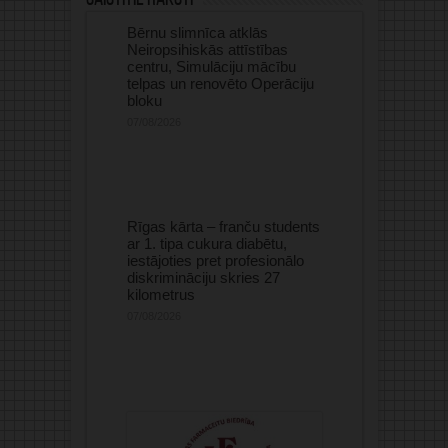
Bērnu slimnīca atklās
Neiropsihiskās attīstības
centru, Simulāciju mācību
telpas un renovēto Operāciju
bloku
07/08/2026
Rīgas kārta – franču students
ar 1. tipa cukura diabētu,
iestājoties pret profesionālo
diskrimināciju skries 27
kilometrus
07/08/2026