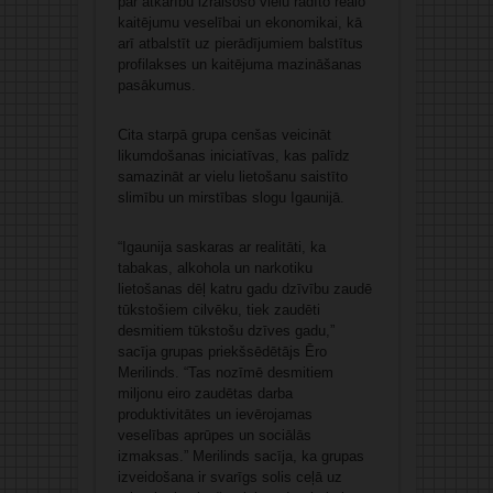
par atkarību izraisošo vielu radīto reālo
kaitējumu veselībai un ekonomikai, kā
arī atbalstīt uz pierādījumiem balstītus
profilakses un kaitējuma mazināšanas
pasākumus.
Cita starpā grupa cenšas veicināt
likumdošanas iniciatīvas, kas palīdz
samazināt ar vielu lietošanu saistīto
slimību un mirstības slogu Igaunijā.
“Igaunija saskaras ar realitāti, ka
tabakas, alkohola un narkotiku
lietošanas dēļ katru gadu dzīvību zaudē
tūkstošiem cilvēku, tiek zaudēti
desmitiem tūkstošu dzīves gadu,”
sacīja grupas priekšsēdētājs Ēro
Merilinds. “Tas nozīmē desmitiem
miljonu eiro zaudētas darba
produktivitātes un ievērojamas
veselības aprūpes un sociālās
izmaksas.” Merilinds sacīja, ka grupas
izveidošana ir svarīgs solis ceļā uz