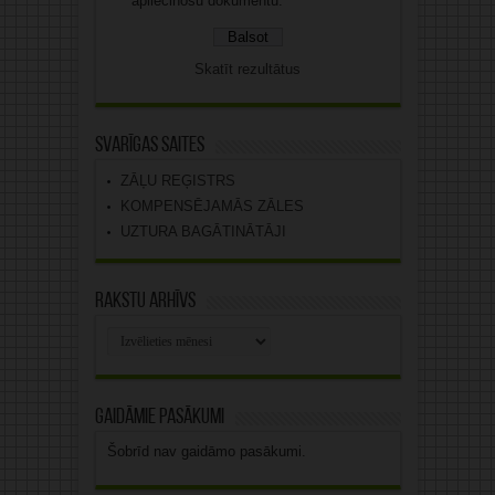
apliecinošu dokumentu.
Skatīt rezultātus
Svarīgas saites
ZĀĻU REĢISTRS
KOMPENSĒJAMĀS ZĀLES
UZTURA BAGĀTINĀTĀJI
Rakstu arhīvs
Rakstu
arhīvs
Gaidāmie pasākumi
Šobrīd nav gaidāmo pasākumi.