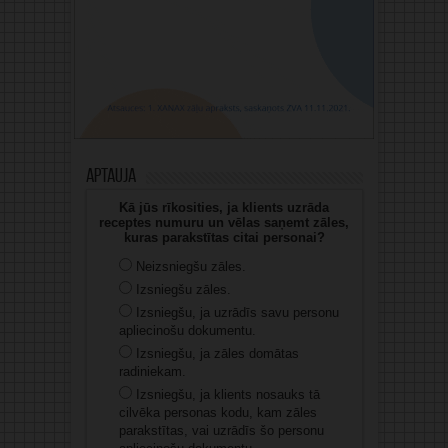
Aptauja
Kā jūs rīkosities, ja klients uzrāda
receptes numuru un vēlas saņemt zāles,
kuras parakstītas citai personai?
Neizsniegšu zāles.
Izsniegšu zāles.
Izsniegšu, ja uzrādīs savu personu
apliecinošu dokumentu.
Izsniegšu, ja zāles domātas
radiniekam.
Izsniegšu, ja klients nosauks tā
cilvēka personas kodu, kam zāles
parakstītas, vai uzrādīs šo personu