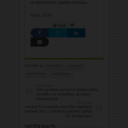
un elektronisko cigarešu lietošana.
Avots: LETA
Patīk
Atzīmēti ar:
ALKOHOLS
IGAUNIJA
NARKOTIKAS
SMĒĶĒŠANA
Iepriekšējais:
Tiek uzsākts inovatīvs pilotprojekts
sociālās un veselības aprūpes
digitalizācijā
Nākamais:
Latvijas Farmaceitu biedrība atgādina
biedriem līdz 1.oktobrim pieteikt dalību
14. kongresam
Saistītie raksti