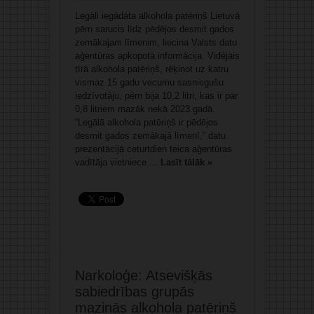
Legāli iegādāta alkohola patēriņš Lietuvā
pērn sarucis līdz pēdējos desmit gados
zemākajam līmenim, liecina Valsts datu
aģentūras apkopotā informācija. Vidējais
tīrā alkohola patēriņš, rēķinot uz katru
vismaz 15 gadu vecumu sasniegušu
iedzīvotāju, pērn bija 10,2 litri, kas ir par
0,8 litriem mazāk nekā 2023.gadā.
“Legālā alkohola patēriņš ir pēdējos
desmit gados zemākajā līmenī,” datu
prezentācijā ceturtdien teica aģentūras
vadītāja vietniece ...
Lasīt tālāk »
Narkoloģe: Atsevišķās
sabiedrības grupās
mazinās alkohola patēriņš