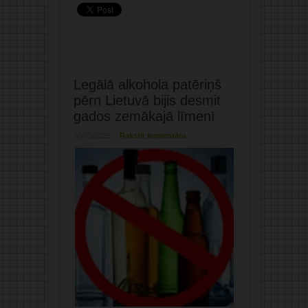
Legālā alkohola patēriņš
pērn Lietuvā bijis desmit
gados zemākajā līmenī
30/05/2025
Rakstīt komentāru