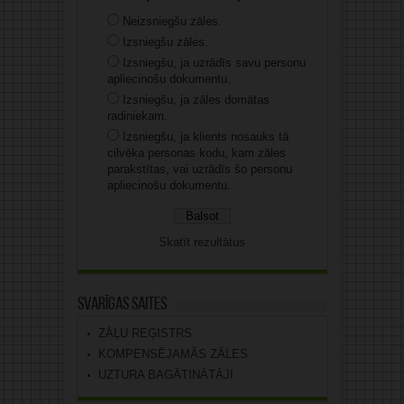
Neizsniegšu zāles.
Izsniegšu zāles.
Izsniegšu, ja uzrādīs savu personu
apliecinošu dokumentu.
Izsniegšu, ja zāles domātas
radiniekam.
Izsniegšu, ja klients nosauks tā
cilvēka personas kodu, kam zāles
parakstītas, vai uzrādīs šo personu
apliecinošu dokumentu.
Skatīt rezultātus
Svarīgas saites
ZĀĻU REĢISTRS
KOMPENSĒJAMĀS ZĀLES
UZTURA BAGĀTINĀTĀJI