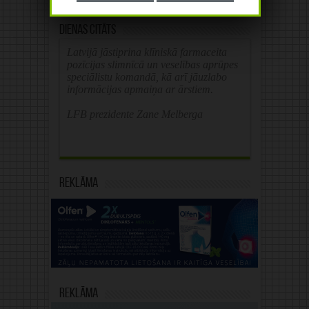
Dienas citāts
Latvijā jāstiprina klīniskā farmaceita
pozīcijas slimnīcā un veselības aprūpes
speciālistu komandā, kā arī jāuzlabo
informācijas apmaiņa ar ārstiem.
LFB prezidente Zane Melberga
Reklāma
Reklāma