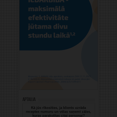
Aptauja
Kā jūs rīkosities, ja klients uzrāda
receptes numuru un vēlas saņemt zāles,
kuras parakstītas citai personai?