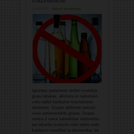
mazināšanai
23/09/2025
Rakstīt komentāru
Igaunijas parlaments otrdien izveidoja
grupu tabakas, alkohola un narkotisko
vielu radītā kaitējuma mazināšanas
atbalstam. Grupas dalībnieki pārstāv
visas parlamentārās grupas. Grupas
mērķis ir vairot sabiedrības informētību
par atkarību izraisošo vielu radīto reālo
kaitējumu veselībai un ekonomikai, kā