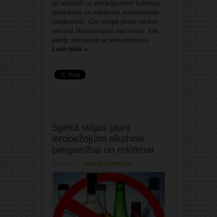
arī atbalstīt uz pierādījumiem balstītus
profilakses un kaitējuma mazināšanas
pasākumus. Cita starpā grupa cenšas
veicināt likumdošanas iniciatīvas, kas
palīdz samazināt ar vielu lietošanu ...
Lasīt tālāk »
Spēkā stājas jauni
ierobežojumi alkohola
pieejamībai un reklāmai
31/07/2025
Rakstīt komentāru