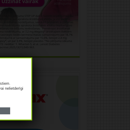
āma
istiem.
vai nelietderīgi