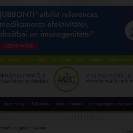
ācības testi
kursi.mic.lv
Tulkošana
Mūsu komanda
Kompensējamo
kursi.mic.lv
Tulkošana
Mūsu komanda
Kompensējamo zāļu sara
imptomi un vakcīnu blaknes