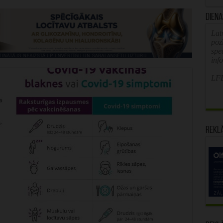
Diena
Latv
poz
spe
inf
LFB
Rekl