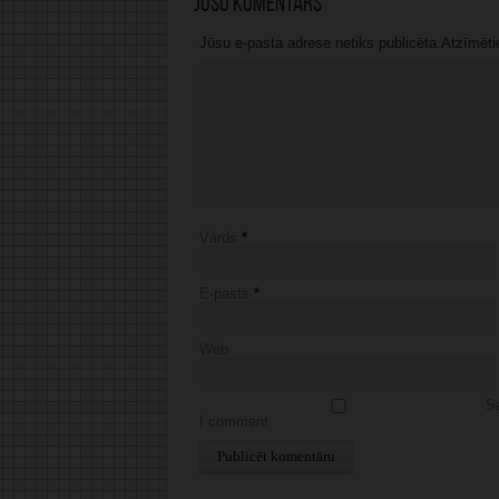
Jūsu komentārs
Jūsu e-pasta adrese netiks publicēta.Atzīmētie 
Vārds
*
E-pasts
*
Web
Sa
I comment.
Alternative: