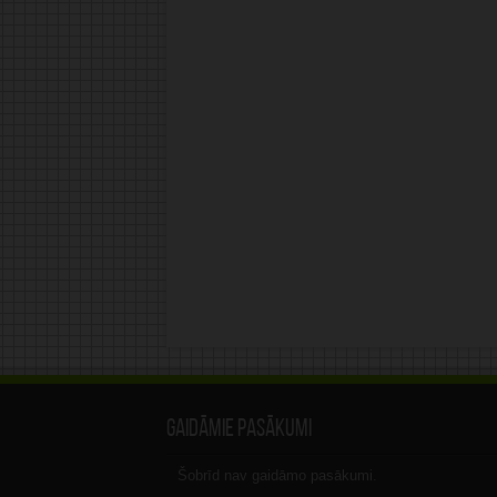
Gaidāmie pasākumi
Šobrīd nav gaidāmo pasākumi.