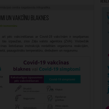
Rekl
mācijas centra sagatavota infografika.
omi un vakcīnu blaknes
tīt komentāru
, arī pēc vakcinēšanas ar Covid-19 vakcīnām ir iespējamas
m tās izpaužas, ziņo Zāļu valsts aģentūra (ZVA). Visbiežāk
nas lietošanas instrukcijā norādītām organisma reakcijām,
ietā, paaugstinātu temperatūru, drebuļiem un nogurumu.