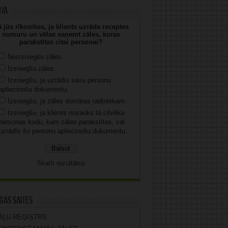
uja
 jūs rīkosities, ja klients uzrāda receptes
numuru un vēlas saņemt zāles, kuras
parakstītas citai personai?
Neizsniegšu zāles.
Izsniegšu zāles.
Izsniegšu, ja uzrādīs savu personu
apliecinošu dokumentu.
Izsniegšu, ja zāles domātas radiniekam.
Izsniegšu, ja klients nosauks tā cilvēka
personas kodu, kam zāles parakstītas, vai
uzrādīs šo personu apliecinošu dokumentu.
Skatīt rezultātus
gas saites
ĀĻU REĢISTRS