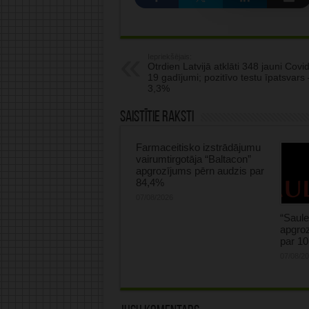
Iepriekšējais:
Otrdien Latvijā atklāti 348 jauni Covid
19 gadījumi; pozitīvo testu īpatsvars 
3,3%
Saistītie raksti
Farmaceitisko izstrādājumu
vairumtirgotāja “Baltacon”
apgrozījums pērn audzis par
84,4%
07/08/2026
“Saule
apgroz
par 1
07/08/2