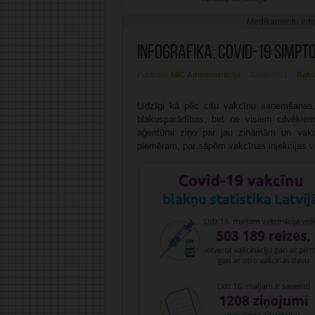
Medikamentu infor
Infografika: Covid-19 simpt
Publicējis:
MIC Administrācija
02/06/2021
Raks
Līdzīgi kā pēc citu vakcīnu saņemšanas
blakusparādības, bet ne visiem cilvēkie
aģentūrai ziņo par jau zināmām un vakcī
piemēram, par sāpēm vakcīnas injekcijas v