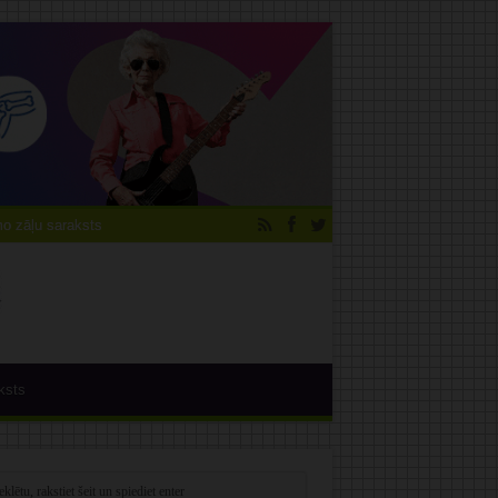
 zāļu saraksts
ksts