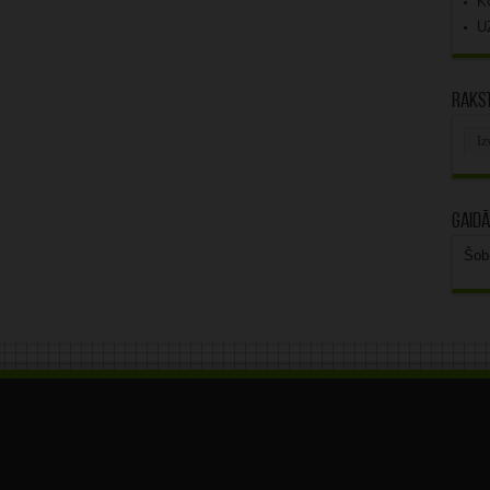
K
U
Rakst
Rak
arhī
Gaidā
Šob