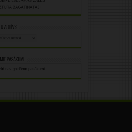
OMPENSĒJAMĀS ZĀLES
ZTURA BAGĀTINĀTĀJI
u arhīvs
stu
vs
mie pasākumi
rīd nav gaidāmo pasākumi.