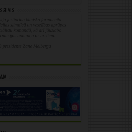
s citāts
ijā jāstiprina klīniskā farmaceita
īcijas slimnīcā un veselības aprūpes
ciālistu komandā, kā arī jāuzlabo
ormācijas apmaiņa ar ārstiem.
 prezidente Zane Melberga
āma