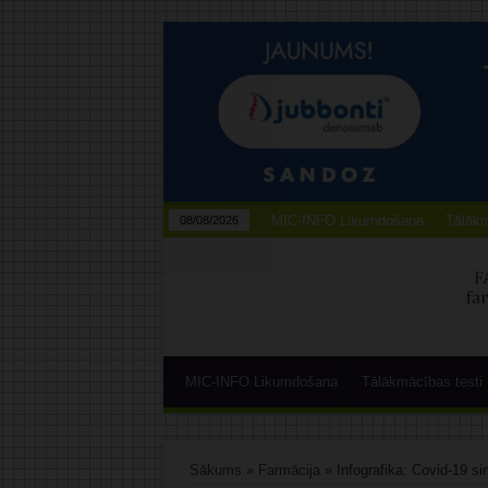
MIC-INFO Likumdošana
Tālākm
08/08/2026
MIC-INFO Likumdošana
Tālākmācības testi
Sākums
»
Farmācija
»
Infografika: Covid-19 s