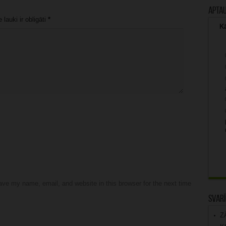
Apta
lauki ir obligāti
*
Kā
ve my name, email, and website in this browser for the next time
Svarī
Z