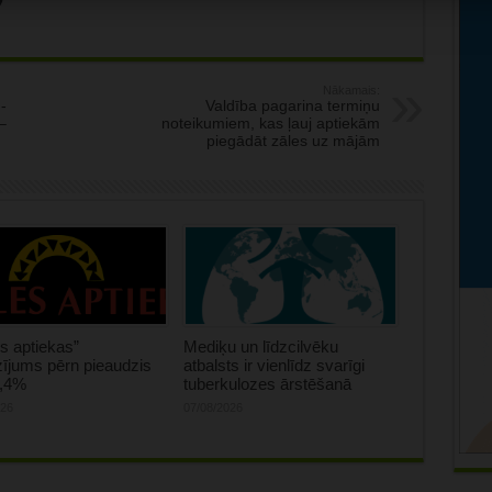
Nākamais:
-
Valdība pagarina termiņu
–
noteikumiem, kas ļauj aptiekām
piegādāt zāles uz mājām
s aptiekas”
Mediķu un līdzcilvēku
ījums pērn pieaudzis
atbalsts ir vienlīdz svarīgi
0,4%
tuberkulozes ārstēšanā
026
07/08/2026