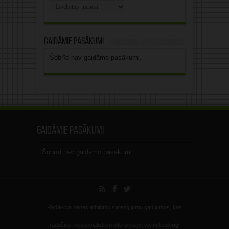
Rakstu
arhīvs
Gaidāmie pasākumi
Šobrīd nav gaidāmo pasākumi.
Gaidāmie pasākumi
Šobrīd nav gaidāmo pasākumi.
Redakcija nenes atbildību sarežģījumu gadījumos, kas
radušies, nespeciālistiem interpretējot vai nelietderīgi