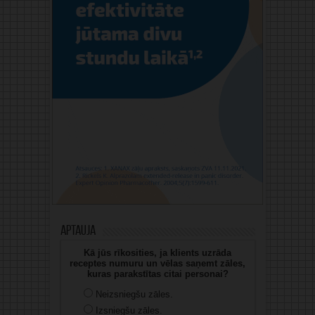
Aptauja
Kā jūs rīkosities, ja klients uzrāda
receptes numuru un vēlas saņemt zāles,
kuras parakstītas citai personai?
Neizsniegšu zāles.
Izsniegšu zāles.