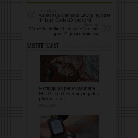
Iepriekšējais:
Aizvadītajā diennaktī Latvijā reģistrēti
44 jauni Covid-19 gadījumi
Nākamais:
“GlaxoSmithKline Lietuva” sāk atlaist
gandrīz pusi darbinieku
Saistītie raksti
Paziņojums par Protaphane
FlexPen un Levemir piegādes
pārtraukumu
05/08/2026