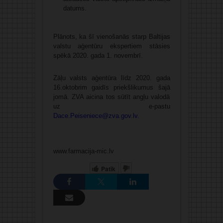
datums.
Plānots, ka šī vienošanās starp Baltijas
valstu aģentūru ekspertiem stāsies
spēkā 2020. gada 1. novembrī.
Zāļu valsts aģentūra līdz 2020. gada
16.oktobrim gaidīs priekšlikumus šajā
jomā. ZVA aicina tos sūtīt angļu valodā
uz e-pastu
Dace.Peiseniece@zva.gov.lv
.
www.farmacija-mic.lv
Patīk