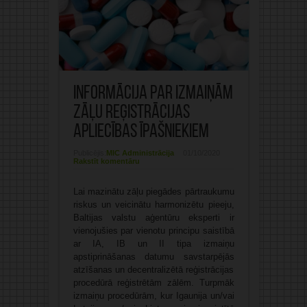
Informācija par izmaiņām
zāļu reģistrācijas
apliecības īpašniekiem
Publicējis:
MIC Administrācija
01/10/2020
Rakstīt komentāru
Lai mazinātu zāļu piegādes pārtraukumu
riskus un veicinātu harmonizētu pieeju,
Baltijas valstu aģentūru eksperti ir
vienojušies par vienotu principu saistībā
ar IA, IB un II tipa izmaiņu
apstiprināšanas datumu savstarpējās
atzīšanas un decentralizētā reģistrācijas
procedūrā reģistrētām zālēm. Turpmāk
izmaiņu procedūrām, kur Igaunija un/vai