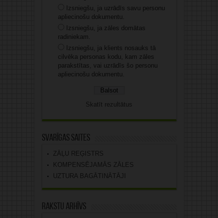
Izsniegšu, ja uzrādīs savu personu
apliecinošu dokumentu.
Izsniegšu, ja zāles domātas
radiniekam.
Izsniegšu, ja klients nosauks tā
cilvēka personas kodu, kam zāles
parakstītas, vai uzrādīs šo personu
apliecinošu dokumentu.
Skatīt rezultātus
Svarīgas saites
ZĀĻU REĢISTRS
KOMPENSĒJAMĀS ZĀLES
UZTURA BAGĀTINĀTĀJI
Rakstu arhīvs