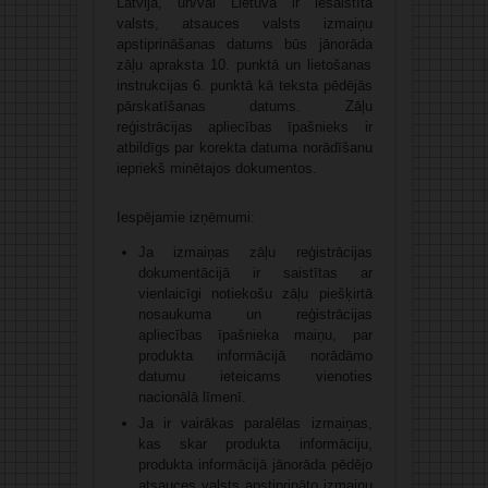
Latvija, un/vai Lietuva ir iesaistītā
valsts, atsauces valsts izmaiņu
apstiprināšanas datums būs jānorāda
zāļu apraksta 10. punktā un lietošanas
instrukcijas 6. punktā kā teksta pēdējās
pārskatīšanas datums. Zāļu
reģistrācijas apliecības īpašnieks ir
atbildīgs par korekta datuma norādīšanu
iepriekš minētajos dokumentos.
Iespējamie izņēmumi:
Ja izmaiņas zāļu reģistrācijas
dokumentācijā ir saistītas ar
vienlaicīgi notiekošu zāļu piešķirtā
nosaukuma un reģistrācijas
apliecības īpašnieka maiņu, par
produkta informācijā norādāmo
datumu ieteicams vienoties
nacionālā līmenī.
Ja ir vairākas paralēlas izmaiņas,
kas skar produkta informāciju,
produkta informācijā jānorāda pēdējo
atsauces valsts apstiprināto izmaiņu