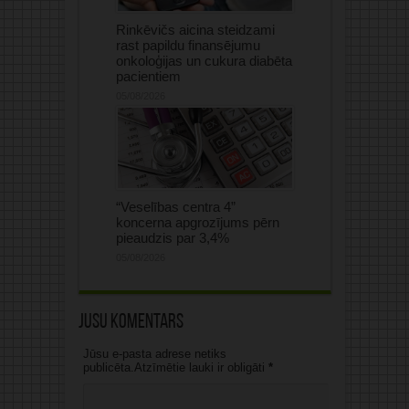
Rinkēvičs aicina steidzami
rast papildu finansējumu
onkoloģijas un cukura diabēta
pacientiem
05/08/2026
“Veselības centra 4”
koncerna apgrozījums pērn
pieaudzis par 3,4%
05/08/2026
Jūsu komentārs
Jūsu e-pasta adrese netiks
publicēta.Atzīmētie lauki ir obligāti
*