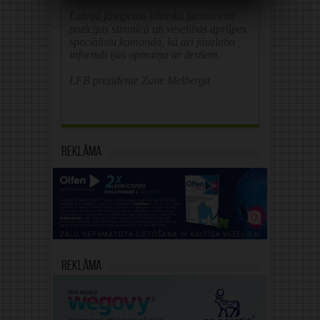
Latvijā jāstiprina klīniskā farmaceita
pozīcijas slimnīcā un veselības aprūpes
speciālistu komandā, kā arī jāuzlabo
informācijas apmaiņa ar ārstiem.
LFB prezidente Zane Melberga
Reklāma
Reklāma