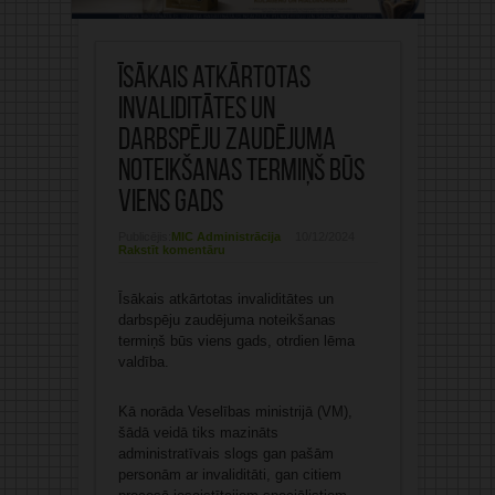
Īsākais atkārtotas
invaliditātes un
darbspēju zaudējuma
noteikšanas termiņš būs
viens gads
Publicējis:
MIC Administrācija
10/12/2024
Rakstīt komentāru
Īsākais atkārtotas invaliditātes un
darbspēju zaudējuma noteikšanas
termiņš būs viens gads, otrdien lēma
valdība.
Kā norāda Veselības ministrijā (VM),
šādā veidā tiks mazināts
administratīvais slogs gan pašām
personām ar invaliditāti, gan citiem