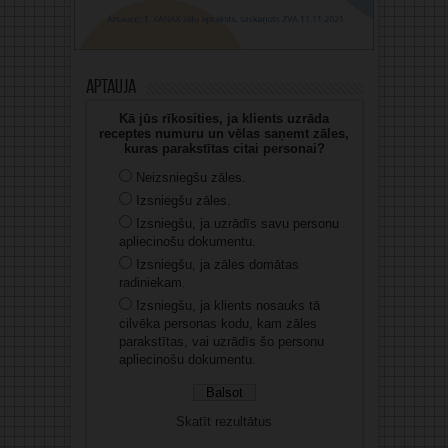
Aptauja
Kā jūs rīkosities, ja klients uzrāda
receptes numuru un vēlas saņemt zāles,
kuras parakstītas citai personai?
Neizsniegšu zāles.
Izsniegšu zāles.
Izsniegšu, ja uzrādīs savu personu
apliecinošu dokumentu.
Izsniegšu, ja zāles domātas
radiniekam.
Izsniegšu, ja klients nosauks tā
cilvēka personas kodu, kam zāles
parakstītas, vai uzrādīs šo personu
apliecinošu dokumentu.
Skatīt rezultātus