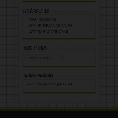
Svarīgas saites
ZĀĻU REĢISTRS
KOMPENSĒJAMĀS ZĀLES
UZTURA BAGĀTINĀTĀJI
Rakstu arhīvs
Rakstu
arhīvs
Gaidāmie pasākumi
Šobrīd nav gaidāmo pasākumi.