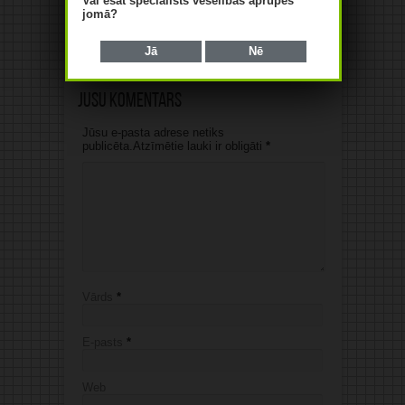
Vai esat speciālists veselības aprūpes
muskuļu audzēšanai! Ko
jomā?
saka eksperti?
06/08/2026
Jā
Nē
Jūsu komentārs
Jūsu e-pasta adrese netiks
publicēta.Atzīmētie lauki ir obligāti
*
Vārds
*
E-pasts
*
Web