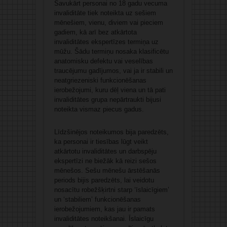
Savukārt personai no 18 gadu vecuma
invaliditāte tiek noteikta uz sešiem
mēnešiem, vienu, diviem vai pieciem
gadiem, kā arī bez atkārtota
invaliditātes ekspertīzes termiņa uz
mūžu. Šādu termiņu nosaka klasificētu
anatomisku defektu vai veselības
traucējumu gadījumos, vai ja ir stabili un
neatgriezeniski funkcionēšanas
ierobežojumi, kuru dēļ viena un tā pati
invaliditātes grupa nepārtraukti bijusi
noteikta vismaz piecus gadus.
Līdzšinējos noteikumos bija paredzēts,
ka personai ir tiesības lūgt veikt
atkārtotu invaliditātes un darbspēju
ekspertīzi ne biežāk kā reizi sešos
mēnešos. Sešu mēnešu ārstēšanās
periods bijis paredzēts, lai veidotu
nosacītu robežšķirtni starp ‘īslaicīgiem’
un ‘stabiliem’ funkcionēšanas
ierobežojumiem, kas jau ir pamats
invaliditātes noteikšanai. Īslaicīgu