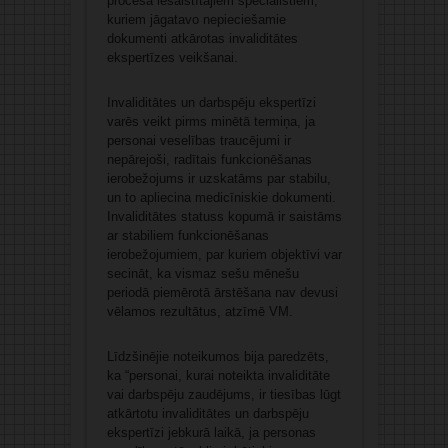
procesā iesaistītajiem speciālistiem,
kuriem jāgatavo nepieciešamie
dokumenti atkārotas invaliditātes
ekspertīzes veikšanai.
Invaliditātes un darbspēju ekspertīzi
varēs veikt pirms minētā termiņa, ja
personai veselības traucējumi ir
nepārejoši, radītais funkcionēšanas
ierobežojums ir uzskatāms par stabilu,
un to apliecina medicīniskie dokumenti.
Invaliditātes statuss kopumā ir saistāms
ar stabiliem funkcionēšanas
ierobežojumiem, par kuriem objektīvi var
secināt, ka vismaz sešu mēnešu
periodā piemērotā ārstēšana nav devusi
vēlamos rezultātus, atzīmē VM.
Līdzšinējie noteikumos bija paredzēts,
ka “personai, kurai noteikta invaliditāte
vai darbspēju zaudējums, ir tiesības lūgt
atkārtotu invaliditātes un darbspēju
ekspertīzi jebkurā laikā, ja personas