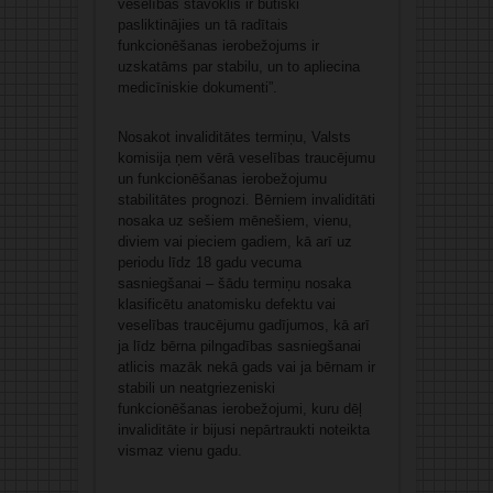
veselības stāvoklis ir būtiski
pasliktinājies un tā radītais
funkcionēšanas ierobežojums ir
uzskatāms par stabilu, un to apliecina
medicīniskie dokumenti”.
Nosakot invaliditātes termiņu, Valsts
komisija ņem vērā veselības traucējumu
un funkcionēšanas ierobežojumu
stabilitātes prognozi. Bērniem invaliditāti
nosaka uz sešiem mēnešiem, vienu,
diviem vai pieciem gadiem, kā arī uz
periodu līdz 18 gadu vecuma
sasniegšanai – šādu termiņu nosaka
klasificētu anatomisku defektu vai
veselības traucējumu gadījumos, kā arī
ja līdz bērna pilngadības sasniegšanai
atlicis mazāk nekā gads vai ja bērnam ir
stabili un neatgriezeniski
funkcionēšanas ierobežojumi, kuru dēļ
invaliditāte ir bijusi nepārtraukti noteikta
vismaz vienu gadu.