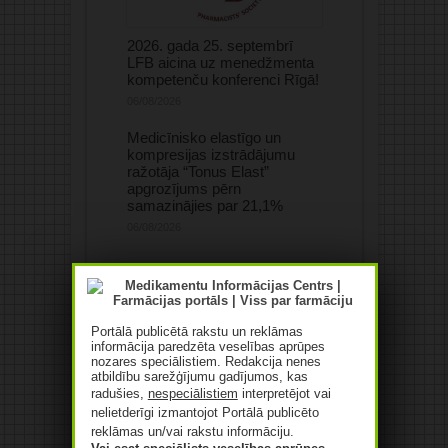
2026. gada 25. septembrī
LFB aicina uz menedžmenta
kompetenču konferenci Rīgā!
06/08/2026
Medicīnisko elastīgo un
kompresijas izstrādājumu
ražotāja “Tonus Elast”
apgrozījums pērn
samazinājies par 21,1%
06/08/2026
Portālā publicētā rakstu un reklāmas
informācija paredzēta veselības aprūpes
nozares speciālistiem. Redakcija nenes
atbildību sarežģījumu gadījumos, kas
radušies,
nespeciālistiem
interpretējot vai
nelietderīgi izmantojot Portālā publicēto
reklāmas un/vai rakstu informāciju.
Pusaudzis grib lietot kreatīnu