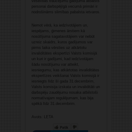
veselības traucējumu gadījumā atbalsts
personai darbspējīgā vecumā primāri ir
nodrošināms slimības pabalsta ietvaros.
Ņemot vērā, ka iedzīvotājiem un,
iespējams, ģimenes ārstiem kā
nosūtījuma sagatavotājiem var nebūt
uzreiz skaidrs, kuros gadījumos var
pirms laika vērsties uz atkārtotu
invaliditātes ekspertīzi Valsts komisijā
un kuri ir gadījumi, kad iedzīvotājam
šādu nosūtījumu var atteikt,
iesniegumu, kas atkārtotas invaliditātes
ekspertīzes veikšanai Valsts komisijā ir
iesniegts līdz šī gada 31.decembrim,
Valsts komisija izskata un invaliditāti un
darbspēju zaudējumu nosaka atbilstoši
normatīvajam regulējumam, kas bija
spēkā līdz 31.decembrim.
Avots: LETA
Patīk