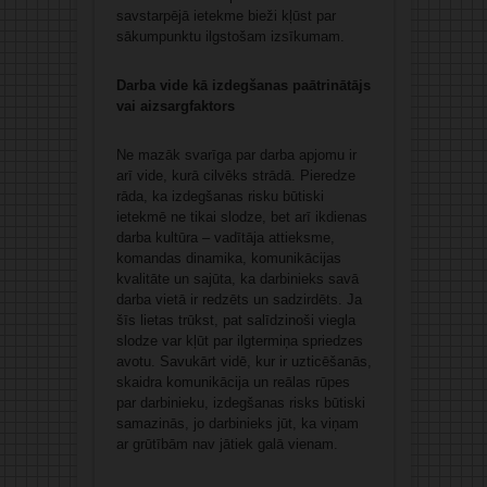
savstarpējā ietekme bieži kļūst par
sākumpunktu ilgstošam izsīkumam.
Darba vide kā izdegšanas paātrinātājs
vai aizsargfaktors
Ne mazāk svarīga par darba apjomu ir
arī vide, kurā cilvēks strādā. Pieredze
rāda, ka izdegšanas risku būtiski
ietekmē ne tikai slodze, bet arī ikdienas
darba kultūra – vadītāja attieksme,
komandas dinamika, komunikācijas
kvalitāte un sajūta, ka darbinieks savā
darba vietā ir redzēts un sadzirdēts. Ja
šīs lietas trūkst, pat salīdzinoši viegla
slodze var kļūt par ilgtermiņa spriedzes
avotu. Savukārt vidē, kur ir uzticēšanās,
skaidra komunikācija un reālas rūpes
par darbinieku, izdegšanas risks būtiski
samazinās, jo darbinieks jūt, ka viņam
ar grūtībām nav jātiek galā vienam.