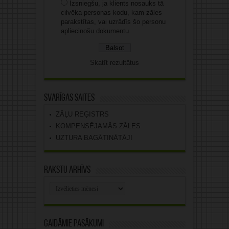
Izsniegšu, ja klients nosauks tā
cilvēka personas kodu, kam zāles
parakstītas, vai uzrādīs šo personu
apliecinošu dokumentu.
Skatīt rezultātus
Svarīgas saites
ZĀĻU REĢISTRS
KOMPENSĒJAMĀS ZĀLES
UZTURA BAGĀTINĀTĀJI
Rakstu arhīvs
Rakstu
arhīvs
Gaidāmie pasākumi