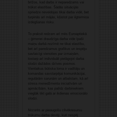
brīžos, kad darbs ir neparedzams vai
trūkst elastības. Šādās situācijās
spriedze neveidojas tikai darba vidē, bet
turpinās arī mājās, kļūstot par ilgtermiņa
izdegšanas risku.
To praksē redzam arī mēs Euroaptiekā
– ģimenei draudzīga darba vide īpaši
maiņu darbā nozīmē ne tikai elastību,
bet arī paredzamus grafikus un iespēju
savlaicīgi vienoties par izmaiņām,
tostarp arī individuāli pielāgojot darba
slodzi dažādos dzīves posmos.
Vienlaikus būtiska loma ir vadītāju un
komandas savstarpējai komunikācijai,
regulārām sarunām un atbalstam, kā arī
stresa menedžmenta iniciatīvām un
apmācībām, kas palīdz darbiniekiem
vieglāk tikt galā ar ikdienas emocionālo
slodzi.
Nozarēs ar pieaugošu cilvēkresursu
trūkumu darba devēji, kuri nespēj