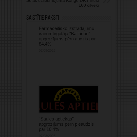
Ebolas uzliesmojumā Kongo DR miruši
160 cilvēki
Saistītie raksti
Farmaceitisko izstrādājumu
vairumtirgotāja “Baltacon”
apgrozījums pērn audzis par
84,4%
07/08/2026
“Saules aptiekas”
apgrozījums pērn pieaudzis
par 10,4%
07/08/2026