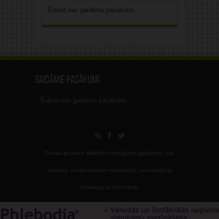
Šobrīd nav gaidāmo pasākumi.
Gaidāmie pasākumi
Šobrīd nav gaidāmo pasākumi.
Redakcija nenes atbildību sarežģījumu gadījumos, kas
radušies, nespeciālistiem interpretējot vai nelietderīgi
izmantojot šo informāciju.