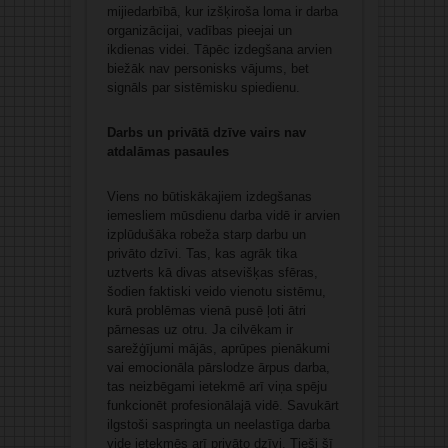
mijiedarbībā, kur izšķiroša loma ir darba
organizācijai, vadības pieejai un
ikdienas videi. Tāpēc izdegšana arvien
biežāk nav personisks vājums, bet
signāls par sistēmisku spiedienu.
Darbs un privātā dzīve vairs nav
atdalāmas pasaules
Viens no būtiskākajiem izdegšanas
iemesliem mūsdienu darba vidē ir arvien
izplūdušāka robeža starp darbu un
privāto dzīvi. Tas, kas agrāk tika
uztverts kā divas atsevišķas sfēras,
šodien faktiski veido vienotu sistēmu,
kurā problēmas vienā pusē ļoti ātri
pārnesas uz otru. Ja cilvēkam ir
sarežģījumi mājās, aprūpes pienākumi
vai emocionāla pārslodze ārpus darba,
tas neizbēgami ietekmē arī viņa spēju
funkcionēt profesionālajā vidē. Savukārt
ilgstoši saspringta un neelastīga darba
vide ietekmēs arī privāto dzīvi. Tieši šī