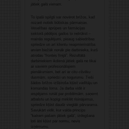
jātiek galā vienam.
To īpaši spilgti var novērot brīžos, kad
nozarē notiek būtiskas pārmaiņas.
Veselības aprūpes un farmācijas
sektorā pēdējos gados to netrūkst –
mainās regulējumi, pieaug sabiedrības
spriedze un arī klientu neapmierinātība
arvien biežāk nonāk pie darbinieka, kurš
atrodas “frontes līnijā”. Rezultātā
darbiniekiem ikdienā jātiek galā ne tikai
ar saviem profesionālajiem
pienākumiem, bet arī ar citu cilvēku
dusmām, spriedzi un nogurumu. Tieši
šādos brīžos izšķiroša kļūst vadītāju un
komandas loma. Ja darba vidē ir
iespējams runāt par problēmām, saņemt
atbalstu un kopīgi meklēt risinājumus,
spriedze kļūst daudz vieglāk pārvarama.
Savukārt vidē, kur valda princips
“katram pašam jātiek galā”, izdegšana
ļoti ātri kļūst par normu, nevis
izņēmumu.