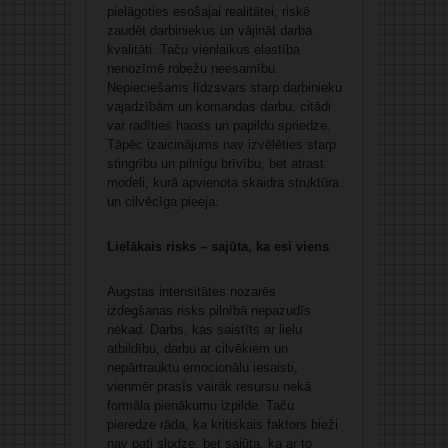
pielāgoties esošajai realitātei, riskē
zaudēt darbiniekus un vājināt darba
kvalitāti. Taču vienlaikus elastība
nenozīmē robežu neesamību.
Nepieciešams līdzsvars starp darbinieku
vajadzībām un komandas darbu, citādi
var radīties haoss un papildu spriedze.
Tāpēc izaicinājums nav izvēlēties starp
stingrību un pilnīgu brīvību, bet atrast
modeli, kurā apvienota skaidra struktūra
un cilvēcīga pieeja.
Lielākais risks – sajūta, ka esi viens
Augstas intensitātes nozarēs
izdegšanas risks pilnībā nepazudīs
nekad. Darbs, kas saistīts ar lielu
atbildību, darbu ar cilvēkiem un
nepārtrauktu emocionālu iesaisti,
vienmēr prasīs vairāk resursu nekā
formāla pienākumu izpilde. Taču
pieredze rāda, ka kritiskais faktors bieži
nav pati slodze, bet sajūta, ka ar to