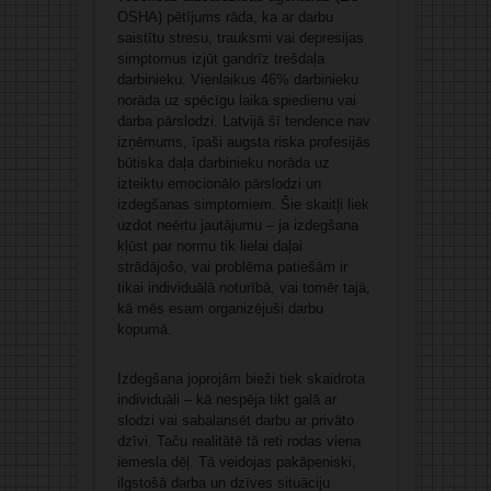
OSHA) pētījums rāda, ka ar darbu
saistītu stresu, trauksmi vai depresijas
simptomus izjūt gandrīz trešdaļa
darbinieku. Vienlaikus 46% darbinieku
norāda uz spēcīgu laika spiedienu vai
darba pārslodzi. Latvijā šī tendence nav
izņēmums, īpaši augsta riska profesijās
būtiska daļa darbinieku norāda uz
izteiktu emocionālo pārslodzi un
izdegšanas simptomiem. Šie skaitļi liek
uzdot neērtu jautājumu – ja izdegšana
kļūst par normu tik lielai daļai
strādājošo, vai problēma patiešām ir
tikai individuālā noturībā, vai tomēr tajā,
kā mēs esam organizējuši darbu
kopumā.
Izdegšana joprojām bieži tiek skaidrota
individuāli – kā nespēja tikt galā ar
slodzi vai sabalansēt darbu ar privāto
dzīvi. Taču realitātē tā reti rodas viena
iemesla dēļ. Tā veidojas pakāpeniski,
ilgstošā darba un dzīves situāciju