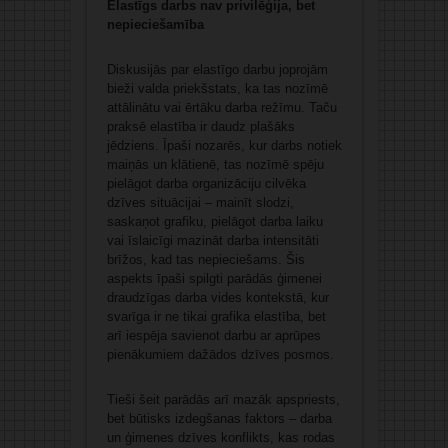
Elastīgs darbs nav privilēģija, bet
nepieciešamība
Diskusijās par elastīgo darbu joprojām
bieži valda priekšstats, ka tas nozīmē
attālinātu vai ērtāku darba režīmu. Taču
praksē elastība ir daudz plašāks
jēdziens. Īpaši nozarēs, kur darbs notiek
maiņās un klātienē, tas nozīmē spēju
pielāgot darba organizāciju cilvēka
dzīves situācijai – mainīt slodzi,
saskaņot grafiku, pielāgot darba laiku
vai īslaicīgi mazināt darba intensitāti
brīžos, kad tas nepieciešams. Šis
aspekts īpaši spilgti parādās ģimenei
draudzīgas darba vides kontekstā, kur
svarīga ir ne tikai grafika elastība, bet
arī iespēja savienot darbu ar aprūpes
pienākumiem dažādos dzīves posmos.
Tieši šeit parādās arī mazāk apspriests,
bet būtisks izdegšanas faktors – darba
un ģimenes dzīves konflikts, kas rodas