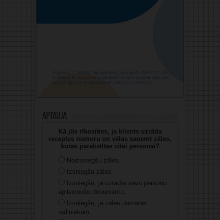
Aptauja
Kā jūs rīkosities, ja klients uzrāda
receptes numuru un vēlas saņemt zāles,
kuras parakstītas citai personai?
Neizsniegšu zāles.
Izsniegšu zāles.
Izsniegšu, ja uzrādīs savu personu
apliecinošu dokumentu.
Izsniegšu, ja zāles domātas
radiniekam.