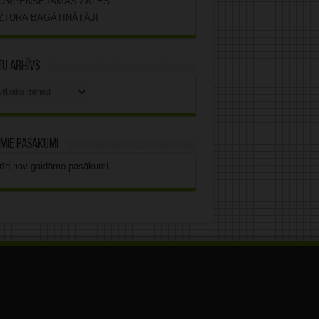
OMPENSĒJAMĀS ZĀLES
ZTURA BAGĀTINĀTĀJI
u arhīvs
stu
vs
mie pasākumi
rīd nav gaidāmo pasākumi.