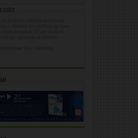
s citāts
ijā jāstiprina klīniskā farmaceita
īcijas slimnīcā un veselības aprūpes
ciālistu komandā, kā arī jāuzlabo
ormācijas apmaiņa ar ārstiem.
 prezidente Zane Melberga
āma