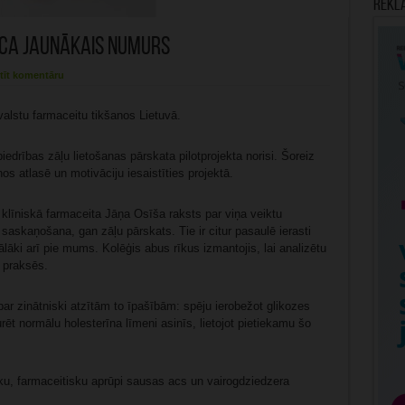
Rekl
ica jaunākais numurs
tīt komentāru
 valstu farmaceitu tikšanos Lietuvā.
edrības zāļu lietošanas pārskata pilotprojekta norisi. Šoreiz
s atlasē un motivāciju iesaistīties projektā.
klīniskā farmaceita Jāņa Osīša raksts par viņa veiktu
 saskaņošana, gan zāļu pārskats. Tie ir citur pasaulē ierasti
ālāki arī pie mums. Kolēģis abus rīkus izmantojis, lai analizētu
 praksēs.
ar zinātniski atzītām to īpašībām: spēju ierobežot glikozes
t normālu holesterīna līmeni asinīs, lietojot pietiekamu šo
ūsku, farmaceitisku aprūpi sausas acs un vairogdziedzera