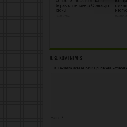
centru, Simulāciju mācību
iestāj
telpas un renovēto Operāciju
diskri
bloku
kilome
07/08/2026
07/08/2
Jūsu komentārs
Jūsu e-pasta adrese netiks publicēta.Atzīmētie 
Vārds
*