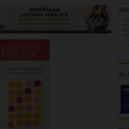
Diena
Latv
poz
spe
inf
LFB
Rekl