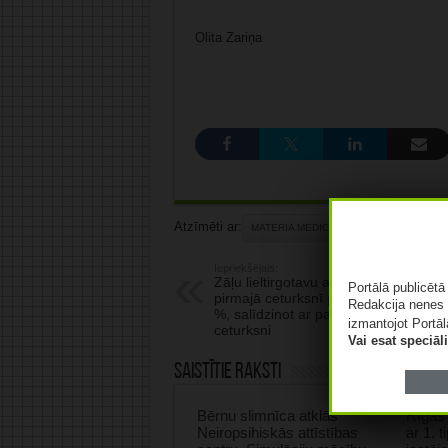
Olita Zariņa
Atzīmēti ar:
MATERIA MEDICA
Iepriekšējais:
Zāļu lieltirgotavu apgrozījums gada
Portālā publicēt
pirmajā ceturksnī pieaudzis par 11,6
Redakcija nenes 
%, salīdzinot ar pagājušā gada pirm
izmantojot Portāl
ceturksni
Vai esat speciā
Saistītie raksti
Bērnu slimnīca atklās
Rīgas 
Neiropsihiskās attīstības
ar 1. 