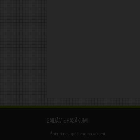
Gaidāmie pasākumi
Šobrīd nav gaidāmo pasākumi.