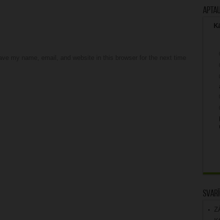
Apta
Kā
ve my name, email, and website in this browser for the next time
Svarī
Z