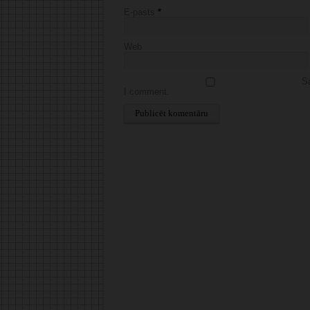
E-pasts
*
Web
Sa
I comment.
Alternative: