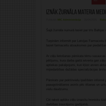
Iznāk žurnāla Materia Med
Publicējis:
MIC Administrācija
30/04/2025
Raks
Šajā žurnāla numurā lasiet par trīs Baltijas
Turpinām informēt par Latvijas Farmaceitu bi
lasiet farmaceitu atsauksmes par piedalīšano
Ar zāļu lietošanas pārskata tēmu sasaucas 
pētījumu, kura darba gaitā ietverta gan zāļu
aptiekas pakalpojumi, kuri kļūst arvien aktu
mijiedarbības dažādas specializācijas ārstu
Pārskats par pektīnvielu īpašībām informē p
paaugstināšanos asinīs pēc ēšanas un uzturē
vielu daudzumu.
Citi raksti aplūko zāļu izraisītu hronisku t
darbības traucējumu gadījumā.