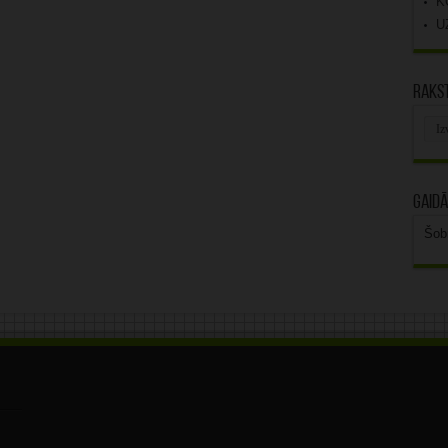
K
U
Rakst
Rak
arhī
Gaidā
Šob