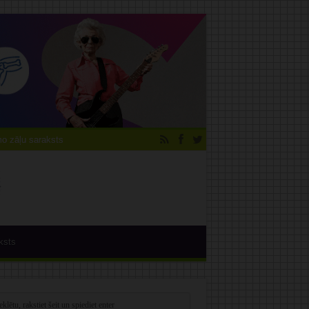
 zāļu saraksts
ksts