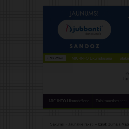
MIC-INFO Likumdošana
Tālākm
07/08/2026
MIC-INFO Likumdošana
Tālākmācības testi
Sākums
»
Jaunākie raksti
»
Iznāk žurnāla Mat