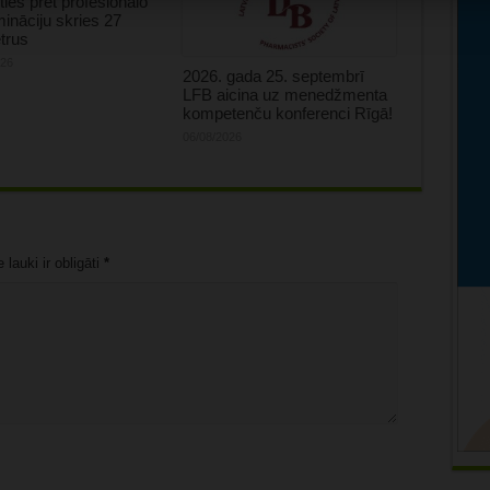
oties pret profesionālo
mināciju skries 27
trus
026
2026. gada 25. septembrī
LFB aicina uz menedžmenta
kompetenču konferenci Rīgā!
06/08/2026
lauki ir obligāti
*