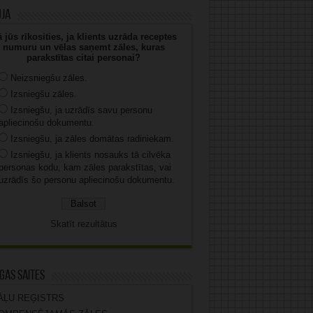
uja
 jūs rīkosities, ja klients uzrāda receptes
numuru un vēlas saņemt zāles, kuras
parakstītas citai personai?
Neizsniegšu zāles.
Izsniegšu zāles.
Izsniegšu, ja uzrādīs savu personu
apliecinošu dokumentu.
Izsniegšu, ja zāles domātas radiniekam.
Izsniegšu, ja klients nosauks tā cilvēka
personas kodu, kam zāles parakstītas, vai
uzrādīs šo personu apliecinošu dokumentu.
Skatīt rezultātus
gas saites
ĀĻU REĢISTRS