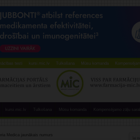
ācības testi
kursi.mic.lv
Tulkošana
Mūsu komanda
Kompensējamo
kursi.mic.lv
Tulkošana
Mūsu komanda
Kompensējamo zāļu sara
eria Medica jaunākais numurs