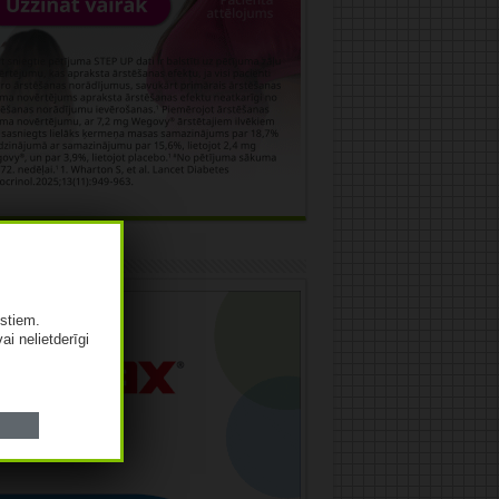
āma
istiem.
vai nelietderīgi