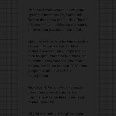
Viens no biežākajiem tinīta cēloņiem ir
ilgstoša uzturēšanās trokšņainā vidē.
Reizēm tinītu dēvē par “mūziķu slimību”,
taču tas ir mīts – trokšņainā vidē strādā
un brīvo laiku pavada ne tikai mūziķi.
Spēcīgas skaņas bojā iekšējā auss daļā
esošās matu šūnas, kas atbild par
skaņas pārvēršanu nervu impulsos. Šo
šūnu bojājumi izraisa ne tikai tinītu, bet
arī dzirdes pavājināšanos. Zinātniskie
pētījumi liecina, ka aptuveni 90 % tinīta
gadījumu ir saistīti ar dzirdes
traucējumiem.
Audiologs N. Veits novēro, ka daudzi
cilvēki, ierodoties dzirdes centrā,
vispirms sūdzas par troksni, nevis par
dzirdes izmaiņām.
„Cilvēki nāk, lūdzot ‘izslēgt’ to skaņu