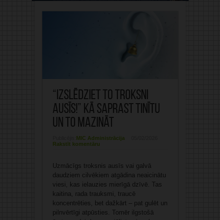
“Izslēdziet to troksni
ausīs!” Kā saprast tinītu
un to mazināt
Publicējis:
MIC Administrācija
05/02/2026
Rakstīt komentāru
Uzmācīgs troksnis ausīs vai galvā
daudziem cilvēkiem atgādina neaicinātu
viesi, kas ielauzies mierīgā dzīvē. Tas
kaitina, rada trauksmi, traucē
koncentrēties, bet dažkārt – pat gulēt un
pilnvērtīgi atpūsties. Tomēr ilgstošā