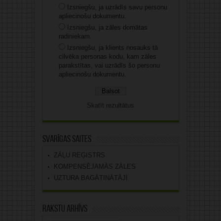
Izsniegšu, ja uzrādīs savu personu
apliecinošu dokumentu.
Izsniegšu, ja zāles domātas
radiniekam.
Izsniegšu, ja klients nosauks tā
cilvēka personas kodu, kam zāles
parakstītas, vai uzrādīs šo personu
apliecinošu dokumentu.
Skatīt rezultātus
Svarīgas saites
ZĀĻU REĢISTRS
KOMPENSĒJAMĀS ZĀLES
UZTURA BAGĀTINĀTĀJI
Rakstu arhīvs