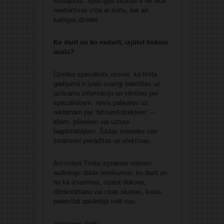
risinājums. Spēcīgas skaņas ir ne tikai
neefektīvas cīņā ar tinītu, bet arī
kaitīgas dzirdei.
Ko darīt un ko nedarīt, izjūtot troksni
ausīs?
Dzirdes speciālists uzsver, ka tinīta
gadījumā ir īpaši svarīgi balstīties uz
uzticamu informāciju un vērsties pie
speciālistiem, nevis paļauties uz
reklāmām par “brīnumlīdzekļiem” –
eļļām, pilieniem vai uztura
bagātinātājiem. Šādas metodes nav
zinātniski pierādītas un efektīvas.
Atzīmējot Tinīta izpratnes mēnesi,
audiologs dalās ieteikumos, ko darīt un
no kā izvairīties, izjūtot dūkoņu,
džinkstēšanu vai citas skaņas, kuras
patiesībā apkārtējā vidē nav.
Ieteicams darīt: