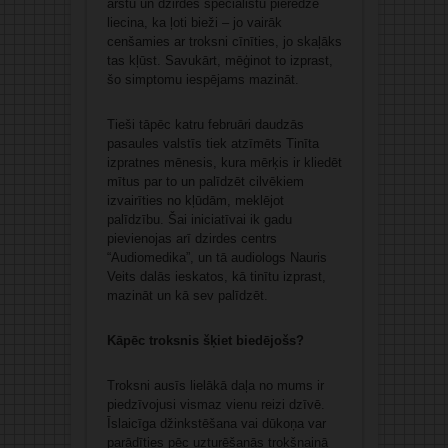
ārstu un dzirdes speciālistu pieredze
liecina, ka ļoti bieži – jo vairāk
cenšamies ar troksni cīnīties, jo skaļāks
tas kļūst. Savukārt, mēģinot to izprast,
šo simptomu iespējams mazināt.
Tieši tāpēc katru februāri daudzās
pasaules valstīs tiek atzīmēts Tinīta
izpratnes mēnesis, kura mērķis ir kliedēt
mītus par to un palīdzēt cilvēkiem
izvairīties no kļūdām, meklējot
palīdzību. Šai iniciatīvai ik gadu
pievienojas arī dzirdes centrs
“Audiomedika”, un tā audiologs Nauris
Veits dalās ieskatos, kā tinītu izprast,
mazināt un kā sev palīdzēt.
Kāpēc troksnis šķiet biedējošs?
Troksni ausīs lielākā daļa no mums ir
piedzīvojusi vismaz vienu reizi dzīvē.
Īslaicīga džinkstēšana vai dūkoņa var
parādīties pēc uzturēšanās trokšņainā