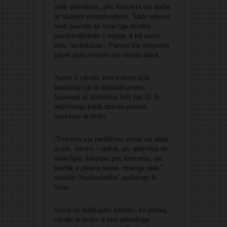
vidē, piemēram, pēc koncerta vai darba
ar skaļiem instrumentiem. Šādu troksni
bieži pavada arī īslaicīga dzirdes
pasliktināšanās – sajūta, it kā ausis
būtu “aizkritušas”. Parasti šie simptomi
pāriet dažu minūšu vai stundu laikā.
Tomēr ir cilvēki, kuri troksni izjūt
pastāvīgi vai ar pārtraukumiem.
Saskaņā ar statistiku, līdz pat 15 %
iedzīvotāju kādā dzīves posmā
saskaras ar tinītu.
„Troksnis var parādīties vienā vai abās
ausīs, reizēm – galvā, un, atšķirībā no
īslaicīgas dūkoņas pēc koncerta, tas
biežāk ir jūtams klusā, mierīgā vidē,”
skaidro “Audiomedika” audiologs N.
Veits.
Viena no lielākajām kļūdām, ko pieļauj
cilvēki ar tinītu, ir tam pārmērīga