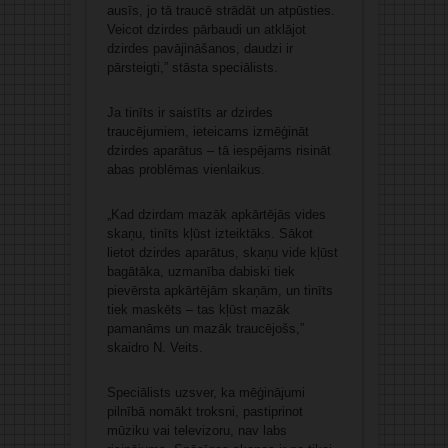
ausīs, jo tā traucē strādāt un atpūsties.
Veicot dzirdes pārbaudi un atklājot
dzirdes pavājināšanos, daudzi ir
pārsteigti,” stāsta speciālists.
Ja tinīts ir saistīts ar dzirdes
traucējumiem, ieteicams izmēģināt
dzirdes aparātus – tā iespējams risināt
abas problēmas vienlaikus.
„Kad dzirdam mazāk apkārtējās vides
skaņu, tinīts kļūst izteiktāks. Sākot
lietot dzirdes aparātus, skaņu vide kļūst
bagātāka, uzmanība dabiski tiek
pievērsta apkārtējām skaņām, un tinīts
tiek maskēts – tas kļūst mazāk
pamanāms un mazāk traucējošs,”
skaidro N. Veits.
Speciālists uzsver, ka mēģinājumi
pilnībā nomākt troksni, pastiprinot
mūziku vai televizoru, nav labs