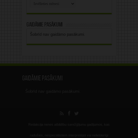
Rakstu
arhīvs
Gaidāmie pasākumi
Šobrīd nav gaidāmo pasākumi.
Gaidāmie pasākumi
Šobrīd nav gaidāmo pasākumi.
Redakcija nenes atbildību sarežģījumu gadījumos, kas
radušies, nespeciālistiem interpretējot vai nelietderīgi