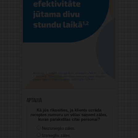
Aptauja
Kā jūs rīkosities, ja klients uzrāda
receptes numuru un vēlas saņemt zāles,
kuras parakstītas citai personai?
Neizsniegšu zāles.
Izsniegšu zāles.