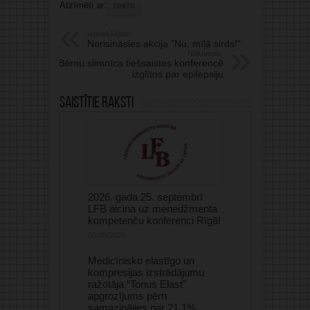
Atzīmēti ar:
TINĪTS
Iepriekšējais:
Norisināsies akcija “Nu, mīļā sirds!”
Nākamais:
Bērnu slimnīca tiešsaistes konferencē
izglītos par epilepsiju
Saistītie raksti
2026. gada 25. septembrī
LFB aicina uz menedžmenta
kompetenču konferenci Rīgā!
06/08/2026
Medicīnisko elastīgo un
kompresijas izstrādājumu
ražotāja “Tonus Elast”
apgrozījums pērn
samazinājies par 21,1%