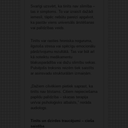
Svarīgi uzsvērt, ka tinīts nav slimība –
tas ir simptoms. To var izraisīt dažādi
iemesli, tāpēc nebūtu pareizi apgalvot,
ka pastāv viens universāls ārstēšanas
vai palīdzības veids.
Tinīts var rasties hroniska noguruma,
ilgstoša stresa vai spēcīgu emocionālu
pārdzīvojumu rezultātā. Tas var būt arī
kā noteiktu medikamentu
blakusparādība vai dažu slimību sekas.
Pulsējošs troksnis reizēm tiek saistīts
ar asinsvadu strukturālām izmaiņām.
„Dažiem cilvēkiem pietiek saprast, ka
tinīts nav bīstams. Citiem nepieciešama
papildu palīdzība – skaņas terapija
un/vai psiholoģisks atbalsts,” norāda
audiologs.
Tinīts un dzirdes traucējumi – cieša
saistība