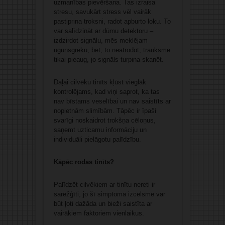
uzmanības pievēršana. Tas izraisa
stresu, savukārt stress vēl vairāk
pastiprina troksni, radot apburto loku. To
var salīdzināt ar dūmu detektoru –
izdzirdot signālu, mēs meklējam
ugunsgrēku, bet, to neatrodot, trauksme
tikai pieaug, jo signāls turpina skanēt.
Daļai cilvēku tinīts kļūst vieglāk
kontrolējams, kad viņi saprot, ka tas
nav bīstams veselībai un nav saistīts ar
nopietnām slimībām. Tāpēc ir īpaši
svarīgi noskaidrot trokšņa cēloņus,
saņemt uzticamu informāciju un
individuāli pielāgotu palīdzību.
Kāpēc rodas tinīts?
Palīdzēt cilvēkiem ar tinītu nereti ir
sarežģīti, jo šī simptoma izcelsme var
būt ļoti dažāda un bieži saistīta ar
vairākiem faktoriem vienlaikus.