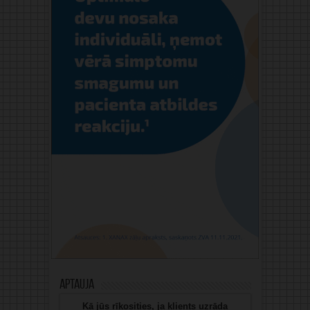
Aptauja
Kā jūs rīkosities, ja klients uzrāda