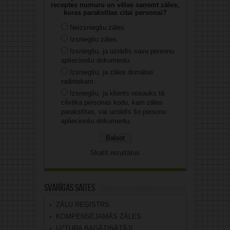
receptes numuru un vēlas saņemt zāles,
kuras parakstītas citai personai?
Neizsniegšu zāles.
Izsniegšu zāles.
Izsniegšu, ja uzrādīs savu personu
apliecinošu dokumentu.
Izsniegšu, ja zāles domātas
radiniekam.
Izsniegšu, ja klients nosauks tā
cilvēka personas kodu, kam zāles
parakstītas, vai uzrādīs šo personu
apliecinošu dokumentu.
Skatīt rezultātus
Svarīgas saites
ZĀĻU REĢISTRS
KOMPENSĒJAMĀS ZĀLES
UZTURA BAGĀTINĀTĀJI