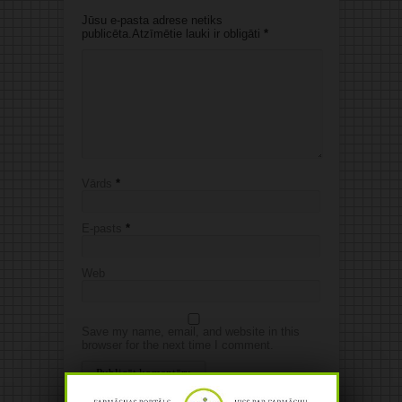
Jūsu e-pasta adrese netiks
publicēta.Atzīmētie lauki ir obligāti
*
Vārds
*
E-pasts
*
Web
Save my name, email, and website in this
browser for the next time I comment.
Alternative: