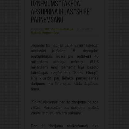
uzņēmums “Takeda”
apstiprina Īrijas “Shire”
pārņemšanu
Publicējis:
MIC Administrācija
05/12/2018
Rakstīt komentāru
Japānas farmācijas uzņēmuma “Takeda”
akcionāri trešdien, 5. decembrī
apstiprinājuši ieceri par aptuveni 46
miljardiem sterliņu mārciņu (51,6
miljardiem eiro) pārņemt Īrijā bāzēto
farmācijas uzņēmumu “Shire Group”,
šim kļūstot par lielāko pārņemšanas
darījumu, ko īstenojusi kāda Japānas
firma.
“Shire” akcionāri par šo darījumu balsos
vēlāk. Paredzēts, ka darījums spēkā
varētu stāties janvāra sākumā.
Pēc šī darījuma realizēšanas tiks