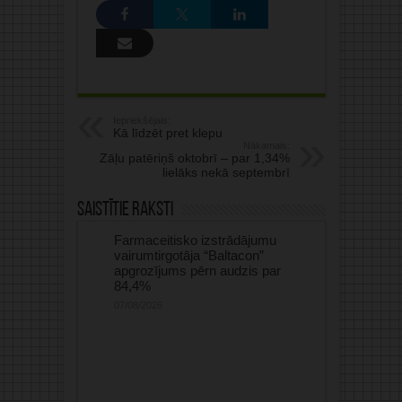
Iepriekšējais:
Kā līdzēt pret klepu
Nākamais:
Zāļu patēriņš oktobrī – par 1,34%
lielāks nekā septembrī
Saistītie raksti
Farmaceitisko izstrādājumu
vairumtirgotāja “Baltacon”
apgrozījums pērn audzis par
84,4%
07/08/2026