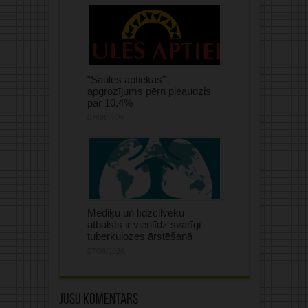
“Saules aptiekas”
apgrozījums pērn pieaudzis
par 10,4%
07/08/2026
Mediķu un līdzcilvēku
atbalsts ir vienlīdz svarīgi
tuberkulozes ārstēšanā
07/08/2026
Jūsu komentārs