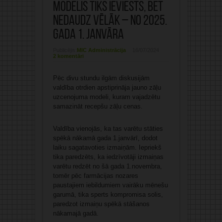
modelis tiks ieviests, bet
nedaudz vēlāk – no 2025.
gada 1. janvāra
Publicējis:
MIC Administrācija
16/07/2024
2 komentāri
Pēc divu stundu ilgām diskusijām
valdība otrdien apstiprināja jauno zāļu
uzcenojuma modeli, kuram vajadzētu
samazināt recepšu zāļu cenas.
Valdība vienojās, ka tas varētu stāties
spēkā nākamā gada 1.janvārī, dodot
laiku sagatavoties izmaiņām. Iepriekš
tika paredzēts, ka iedzīvotāji izmaiņas
varētu redzēt no šā gada 1.novembra,
tomēr pēc farmācijas nozares
paustajiem iebildumiem vairāku mēnešu
garumā, tika sperts kompromisa solis,
paredzot izmaiņu spēkā stāšanos
nākamajā gadā.