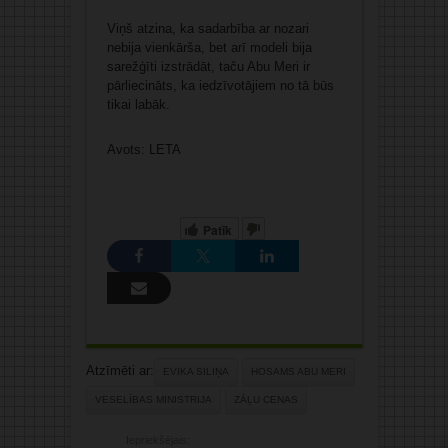
Viņš atzina, ka sadarbība ar nozari
nebija vienkārša, bet arī modeli bija
sarežģīti izstrādāt, taču Abu Meri ir
pārliecināts, ka iedzīvotājiem no tā būs
tikai labāk.
Avots: LETA
Patīk
Atzīmēti ar:
EVIKA SILIŅA
HOSAMS ABU MERI
VESELĪBAS MINISTRIJA
ZĀĻU CENAS
Iepriekšējais: