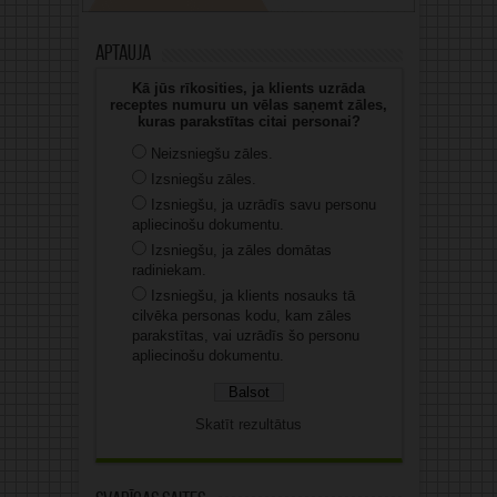
Aptauja
Kā jūs rīkosities, ja klients uzrāda
receptes numuru un vēlas saņemt zāles,
kuras parakstītas citai personai?
Neizsniegšu zāles.
Izsniegšu zāles.
Izsniegšu, ja uzrādīs savu personu
apliecinošu dokumentu.
Izsniegšu, ja zāles domātas
radiniekam.
Izsniegšu, ja klients nosauks tā
cilvēka personas kodu, kam zāles
parakstītas, vai uzrādīs šo personu
apliecinošu dokumentu.
Skatīt rezultātus