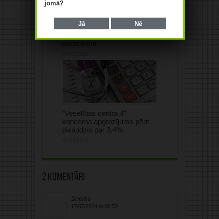
jomā?
Rinkēvičs aicina steidzami
Jā
Nē
rast papildu finansējumu
onkoloģijas un cukura diabēta
pacientiem
05/08/2026
“Veselības centra 4”
koncerna apgrozījums pērn
pieaudzis par 3,4%
05/08/2026
2 komentāri
Snorke
17/07/2024 at 08:50