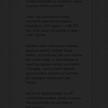
modeļa efektivitāti un rezultātiem sniegs
ziņojumu Ministru kabinetā.
Jaunā zāļu uzcenojuma modeļa
ieviešanai nepieciešams papildus
finansējums 2024.gadam ir 1 580 377
eiro, 2025.gadam un turpmāk ik gadu –
9 482 256 eiro.
Valdības sēdes laikā nozare turpināja
paust jau iepriekš izteiktās bažas,
norādot, ka piedāvātā zāļu cenu reforma
tiek virzīta steigā, un konsultācijas ar
veselības aprūpes nozares pārstāvjiem
ir formālas, nevis ar mērķi diskutēt,
izprast nozares specifiku un vienoties
par labākajiem risinājumiem pēc
būtības.
Nozare arī atkārtoti pauda, ka VM
virzītā reforma paredz aptieku skaita un
zāļu pieejamības samazināšanos
iedzīvotājiem.