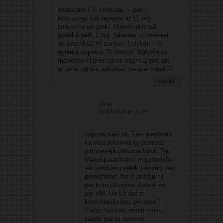
neesaprotu 3. rindkopu. – piem.
kontracepcijas recepte ar 12 orģ.
izrakstīta uz gadu. Klients pirmajā
aptiekā pērk 1 orģ. tabletes uz mēnesi
un samaksā 75 centus. Ļoti labi – šī
aptieka nopelna 75 centus. Nākošajos
mēnešos klients iet uz citām aptiekām
un pērk un šīs aptiekas nesaņem neko?
Atbildēt
Dina
17/07/2024 at 10:24
saprotu tieši tā. Tiek pieņemts,
ka visa informācija jāsniedz
pirmreizējā pirkuma laikā. Par
blakusparādībām, mijiedarbību
vai lietošanu vēlāk sarunas nav
paredzētas. šis ir jautājums,
par kuru jāturpina klauvēties
pie VM. Un kā tad ar
konsultāciju bez pirkuma?
Tādas taču arī nereti notiek,
kāpēc par to neviens