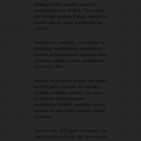
medikamentiem aptiekās kopumā
samazināsies par 15-20%. Tās Latvijā
būs līdzīgas pārējām Baltijas valstīm un
vienlīdzīgas ar cenām kompensācijas
sistēmā.
“Nozarei būs vienkāršs, caurspīdīgs un
ilgtspējīgs medikamentu uzcenojuma
modelis un farmaceitiem stiprināta loma
veselības aprūpē un jauni pakalpojumi, ”
uzsver Abu Meri.
Jaunais uzcenojuma modelis būs spēkā
no 2025.gada 1.janvāra. Kā iepriekš
norādījis veselības ministrs, jau tagad
un stājoties spēkā jaunajam
uzcenojuma modelim, speciālisti vēros
situāciju un sekos līdzi izmaiņu reālajai
ieviešanai.
Savukārt līdz 2026.gada 1.februārim par
veikto analīzi un jaunā zāļu uzcenojuma