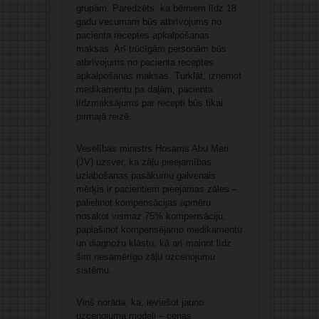
grupām. Paredzēts, ka bērniem līdz 18
gadu vecumam būs atbrīvojums no
pacienta receptes apkalpošanas
maksas. Arī trūcīgām personām būs
atbrīvojums no pacienta receptes
apkalpošanas maksas. Turklāt, izņemot
medikamentu pa daļām, pacienta
līdzmaksājums par recepti būs tikai
pirmajā reizē.
Veselības ministrs Hosams Abu Meri
(JV) uzsver, ka zāļu pieejamības
uzlabošanas pasākumu galvenais
mērķis ir pacientiem pieejamas zāles –
palielinot kompensācijas apmēru
nosakot vismaz 75% kompensāciju,
paplašinot kompensējamo medikamentu
un diagnožu klāstu, kā arī mainot līdz
šim nesamērīgo zāļu uzcenojumu
sistēmu.
Viņš norāda, ka, ieviešot jauno
uzcenojuma modeli – cenas