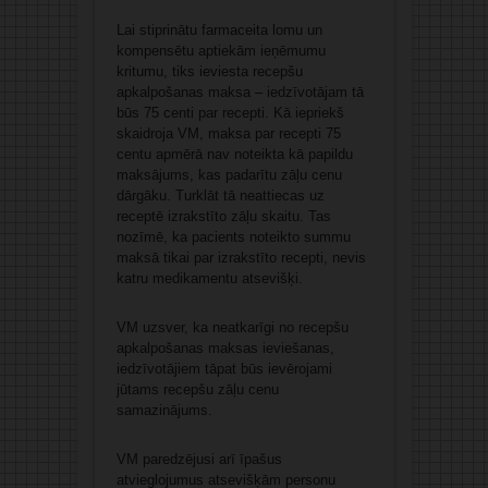
Lai stiprinātu farmaceita lomu un
kompensētu aptiekām ieņēmumu
kritumu, tiks ieviesta recepšu
apkalpošanas maksa – iedzīvotājam tā
būs 75 centi par recepti. Kā iepriekš
skaidroja VM, maksa par recepti 75
centu apmērā nav noteikta kā papildu
maksājums, kas padarītu zāļu cenu
dārgāku. Turklāt tā neattiecas uz
receptē izrakstīto zāļu skaitu. Tas
nozīmē, ka pacients noteikto summu
maksā tikai par izrakstīto recepti, nevis
katru medikamentu atsevišķi.
VM uzsver, ka neatkarīgi no recepšu
apkalpošanas maksas ieviešanas,
iedzīvotājiem tāpat būs ievērojami
jūtams recepšu zāļu cenu
samazinājums.
VM paredzējusi arī īpašus
atvieglojumus atsevišķām personu