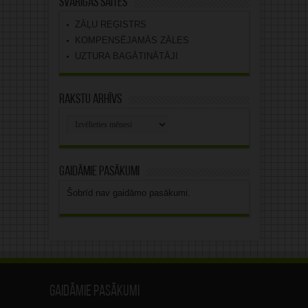
Svarīgas saites
ZĀĻU REĢISTRS
KOMPENSĒJAMĀS ZĀLES
UZTURA BAGĀTINĀTĀJI
Rakstu arhīvs
Rakstu
arhīvs
Gaidāmie pasākumi
Šobrīd nav gaidāmo pasākumi.
Gaidāmie pasākumi