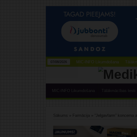
MIC-INFO Likumdošana
Tālākm
07/08/2026
MIC-INFO Likumdošana
Tālākmācības testi
Sākums
»
Farmācija
»
“Jelgavfarm” koncerna 