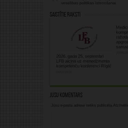
veselības politikas īstenošanai
Saistītie raksti
Medicī
kompre
ražotā
apgro
samaz
06/08/2
2026. gada 25. septembrī
LFB aicina uz menedžmenta
kompetenču konferenci Rīgā!
06/08/2026
Jūsu komentārs
Jūsu e-pasta adrese netiks publicēta.Atzīmētie 