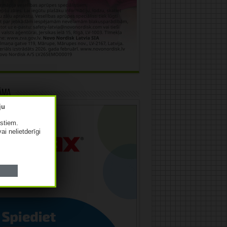
āma
istiem.
vai nelietderīgi