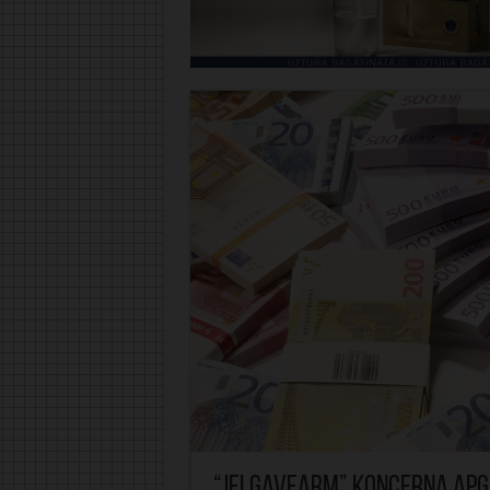
“Jelgavfarm” koncerna apg