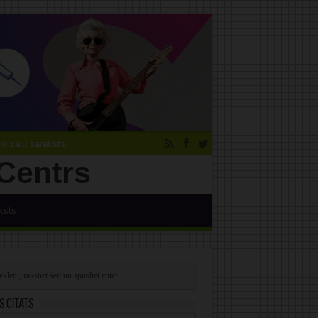
 zāļu saraksts
ksts
s citāts