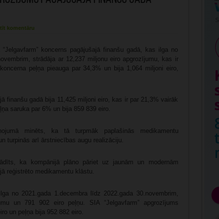
tīt komentāru
a “Jelgavfarm” koncerns pagājušajā finanšu gadā, kas ilga no
vembrim, strādāja ar 12,237 miljonu eiro apgrozījumu, kas ir
koncerna peļņa pieauga par 34,3% un bija 1,064 miljoni eiro,
 finanšu gadā bija 11,425 miljoni eiro, kas ir par 21,3% vairāk
ņa saruka par 6% un bija 859 839 eiro.
ņojumā minēts, ka tā turpmāk paplašinās medikamentu
 turpinās arī ārstniecības augu realizāciju.
rādīts, ka kompānijā plāno pāriet uz jaunām un modernām
jā reģistrēto medikamentu klāstu.
 ilga no 2021.gada 1.decembra līdz 2022.gada 30.novembrim,
ījumu un 791 902 eiro peļņu. SIA “Jelgavfarm” apgrozījums
iro un peļņa bija 952 882 eiro.