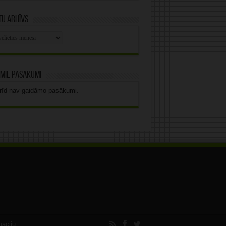
u arhīvs
stu
vs
mie pasākumi
rīd nav gaidāmo pasākumi.
māciju.