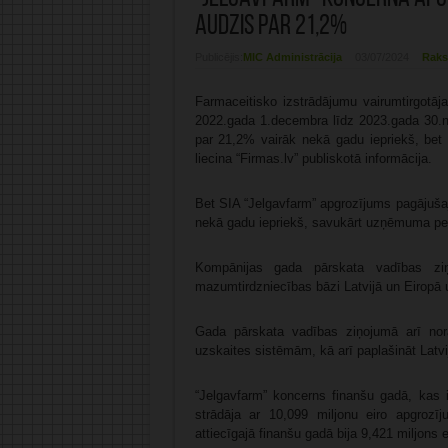
audzis par 21,2%
Publicējis:
MIC Administrācija
03/07/2024
Raks
Farmaceitisko izstrādājumu vairumtirgotāj
2022.gada 1.decembra līdz 2023.gada 30.no
par 21,2% vairāk nekā gadu iepriekš, bet 
liecina “Firmas.lv” publiskotā informācija.
Bet SIA “Jelgavfarm” apgrozījums pagājušajā
nekā gadu iepriekš, savukārt uzņēmuma peļ
Kompānijas gada pārskata vadības zi
mazumtirdzniecības bāzi Latvijā un Eiropā un
Gada pārskata vadības ziņojumā arī no
uzskaites sistēmām, kā arī paplašināt Latvi
“Jelgavfarm” koncerns finanšu gadā, kas
strādāja ar 10,099 miljonu eiro apgroz
attiecīgajā finanšu gadā bija 9,421 miljons e