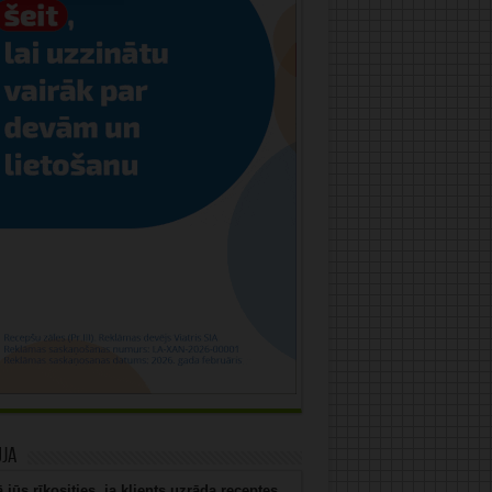
uja
 jūs rīkosities, ja klients uzrāda receptes