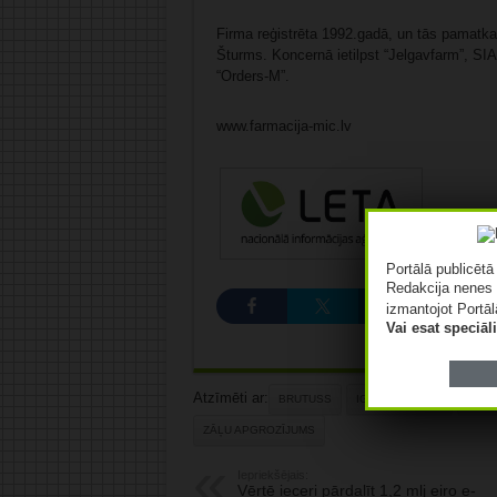
Firma reģistrēta 1992.gadā, un tās pamatkapi
Šturms. Koncernā ietilpst “Jelgavfarm”, SIA
“Orders-M”.
www.farmacija-mic.lv
Portālā publicēt
Redakcija nenes 
izmantojot Portāl
Vai esat speciā
Atzīmēti ar:
BRUTUSS
IGORS ŠTURMS
JELG
ZĀĻU APGROZĪJUMS
Iepriekšējais:
Vērtē ieceri pārdalīt 1,2 mlj eiro e-