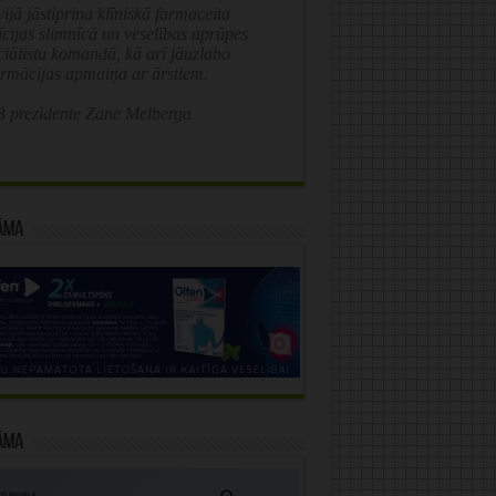
ijā jāstiprina klīniskā farmaceita
īcijas slimnīcā un veselības aprūpes
ciālistu komandā, kā arī jāuzlabo
ormācijas apmaiņa ar ārstiem.
 prezidente Zane Melberga
āma
āma