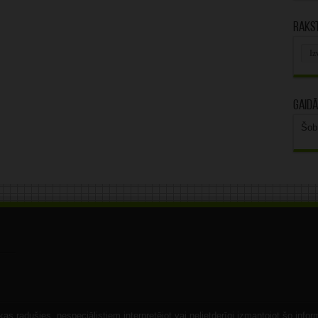
Rakst
Rak
arhī
Gaidā
Šob
s radušies, nespeciālistiem interpretējot vai nelietderīgi izmantojot šo infor