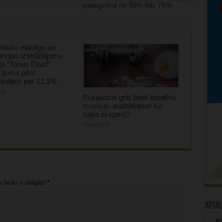
paaugstina no 50% līdz 75%
nisko elastīgo un
sijas izstrādājumu
ja “Tonus Elast”
zījums pērn
inājies par 21,1%
026
Pusaudzis grib lietot kreatīnu
muskuļu audzēšanai! Ko
saka eksperti?
06/08/2026
lauki ir obligāti
*
Apta
Kā