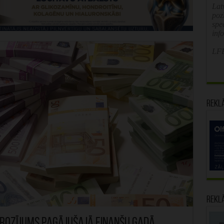
Latv
poz
spe
inf
LFB
Rekl
Rekl
rozījums pagājušajā finanšu gadā