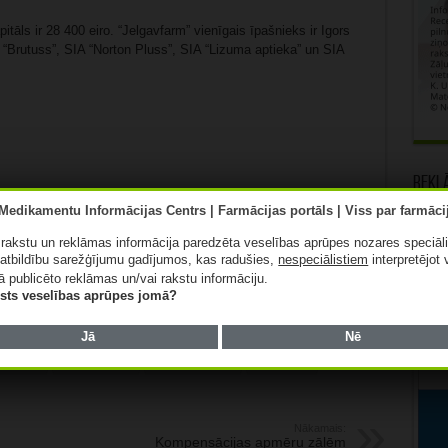
tāls ir 28 400 eiro. “Jelgavfarm” vienīgais īpašnieks ir Igors
 “Brutuss”, SIA “Norton Pluss”, SIA “Lizuma aptieka” un SIA
Rekl
ā rakstu un reklāmas informācija paredzēta veselības aprūpes nozares speciāl
Patīk
atbildību sarežģījumu gadījumos, kas radušies,
nespeciālistiem
interpretējot 
ā publicēto reklāmas un/vai rakstu informāciju.
lists veselības aprūpes jomā?
Jā
Nē
AVFARM
MEDIKAMENTI
NORTON PLUSS
ORDERS-M
Nākamais:
Kompensācijas apmēru zālēm