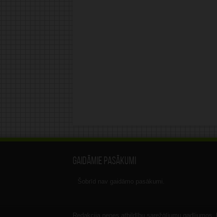
Gaidāmie pasākumi
Šobrīd nav gaidāmo pasākumi.
Redakcija nenes atbildību sarežģījumu gadījumos, ka