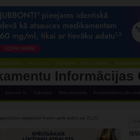
ācības testi
kursi.mic.lv
Tulkošana
Mūsu komanda
Kompensējamo
kursi.mic.lv
Tulkošana
Mūsu komanda
Kompensējamo zāļu sara
apgrozījums pagājušajā finanšu gadā audzis par 21,2%
Diena