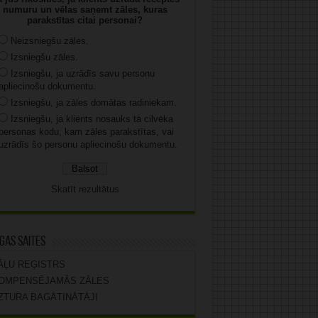
numuru un vēlas saņemt zāles, kuras
parakstītas citai personai?
Neizsniegšu zāles.
Izsniegšu zāles.
Izsniegšu, ja uzrādīs savu personu
apliecinošu dokumentu.
Izsniegšu, ja zāles domātas radiniekam.
Izsniegšu, ja klients nosauks tā cilvēka
personas kodu, kam zāles parakstītas, vai
uzrādīs šo personu apliecinošu dokumentu.
Skatīt rezultātus
gas saites
ĀĻU REĢISTRS
OMPENSĒJAMĀS ZĀLES
ZTURA BAGĀTINĀTĀJI