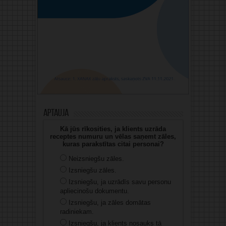
Aptauja
Kā jūs rīkosities, ja klients uzrāda
receptes numuru un vēlas saņemt zāles,
kuras parakstītas citai personai?
Neizsniegšu zāles.
Izsniegšu zāles.
Izsniegšu, ja uzrādīs savu personu
apliecinošu dokumentu.
Izsniegšu, ja zāles domātas
radiniekam.
Izsniegšu, ja klients nosauks tā