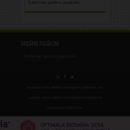
Šobrīd nav gaidāmo pasākumi.
Gaidāmie pasākumi
Šobrīd nav gaidāmo pasākumi.
Redakcija nenes atbildību sarežģījumu gadījumos, kas
radušies, nespeciālistiem interpretējot vai nelietderīgi
izmantojot šo informāciju.