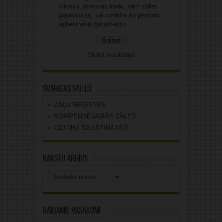
cilvēka personas kodu, kam zāles
parakstītas, vai uzrādīs šo personu
apliecinošu dokumentu.
Skatīt rezultātus
Svarīgas saites
ZĀĻU REĢISTRS
KOMPENSĒJAMĀS ZĀLES
UZTURA BAGĀTINĀTĀJI
Rakstu arhīvs
Rakstu
arhīvs
Gaidāmie pasākumi