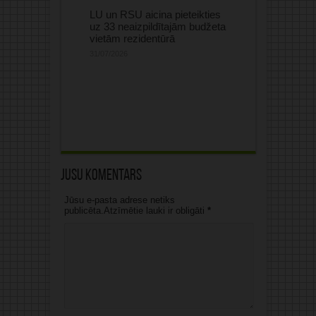
LU un RSU aicina pieteikties
uz 33 neaizpildītajām budžeta
vietām rezidentūrā
31/07/2026
Jūsu komentārs
Jūsu e-pasta adrese netiks
publicēta.Atzīmētie lauki ir obligāti
*