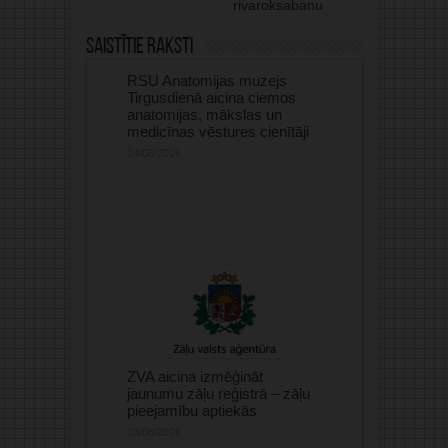
rivaroksabanu
Saistītie raksti
RSU Anatomijas muzejs
Tirgusdienā aicina ciemos
anatomijas, mākslas un
medicīnas vēstures cienītāji
04/08/2026
ZVA aicina izmēģināt
jaunumu zāļu reģistrā – zāļu
pieejamību aptiekās
03/08/2026