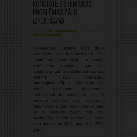
konstatē sistēmiskas
problēmas zāļu
izplatīšanā
Publicējis:
MIC Administrācija
03/10/2018
Rakstīt komentāru
Konkurences padome (KP)
tirgus
uzraudzībā
par kompensējamo zāļu
izplatīšanu konstatējusi, ka pastāv
sistēmiskas problēmas gan zāļu
izplatīšanā, gan to sadales kārtībā, kas
ietekmē zāļu pieejamību
patērētājiem. Tirgus uzraudzībā tika
vērtēti iespējamie konkurences
ierobežojumi kompensējamo zāļu B
sarakstā iekļauto zāļu izplatīšanā
vairumtirdzniecības līmenī, ņemot vērā,
ka šī saraksta zālēm tirgū nav
aizvietotāju. Iegūtā informācija aptver
laika periodu no 2014. gada līdz 2016.
gadam.