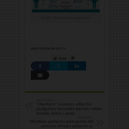
Avots: Konkurences padome.
www.farmacija-mic.lv
Patīk
Iepriekšējais:
“Olainfarm” investoru attiecību
jautājumos konsultēs bijušais valdes
loceklis Salvis Lapiņš
Nākamais:
Mirstības gadījumu pieauguma dēļ
pārtrauc klīnisko pētījumu ar