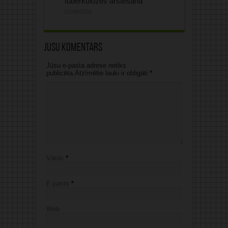
tuberkulozes ārstēšanā
07/08/2026
Jūsu komentārs
Jūsu e-pasta adrese netiks
publicēta.Atzīmētie lauki ir obligāti
*
Vārds
*
E-pasts
*
Web