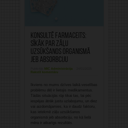
Konsultē farmaceits:
Sīkāk par zāļu
uzsūkšanos organismā
jeb absorbciju
Publicējis:
MIC Administrācija
24/01/2025
Rakstīt komentāru
Ikviens no mums dzīves laikā veselības
problēmu dēļ ir lietojis medikamentus.
Tādās situācijās rūp tikai tas, lai pēc
iespējas ātrāk justu uzlabojumu, un diez
vai aizdomājamies, ka ir daudz faktoru,
kas ietekmē zāļu uzsūkšanos
organismā jeb absorbciju, no kā lielā
mēra ir atkarīgs rezultāts.