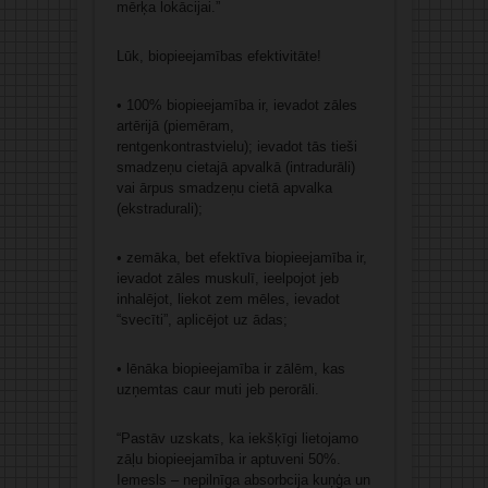
mērķa lokācijai.”
Lūk, biopieejamības efektivitāte!
• 100% biopieejamība ir, ievadot zāles
artērijā (piemēram,
rentgenkontrastvielu); ievadot tās tieši
smadzeņu cietajā apvalkā (intradurāli)
vai ārpus smadzeņu cietā apvalka
(ekstradurali);
• zemāka, bet efektīva biopieejamība ir,
ievadot zāles muskulī, ieelpojot jeb
inhalējot, liekot zem mēles, ievadot
“svecīti”, aplicējot uz ādas;
• lēnāka biopieejamība ir zālēm, kas
uzņemtas caur muti jeb perorāli.
“Pastāv uzskats, ka iekšķīgi lietojamo
zāļu biopieejamība ir aptuveni 50%.
Iemesls – nepilnīga absorbcija kuņģa un