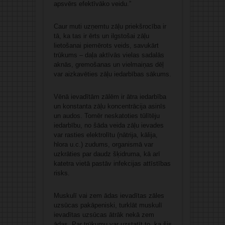
apsvērs efektīvāko veidu.”
Caur muti uzņemtu zāļu priekšrocība ir
tā, ka tas ir ērts un ilgstošai zāļu
lietošanai piemērots veids, savukārt
trūkums – daļa aktīvās vielas sadalās
aknās, gremošanas un vielmaiņas dēļ
var aizkavēties zāļu iedarbības sākums.
Vēnā ievadītām zālēm ir ātra iedarbība
un konstanta zāļu koncentrācija asinīs
un audos. Tomēr neskatoties tūlītēju
iedarbību, no šāda veida zāļu ievades
var rasties elektrolītu (nātrija, kālija,
hlora u.c.) zudums, organismā var
uzkrāties par daudz šķidruma, kā arī
katetra vietā pastāv infekcijas attīstības
risks.
Muskulī vai zem ādas ievadītas zāles
uzsūcas pakāpeniski, turklāt muskulī
ievadītas uzsūcas ātrāk nekā zem
ādas. Par trūkumu var uzstatīt to, ka šis