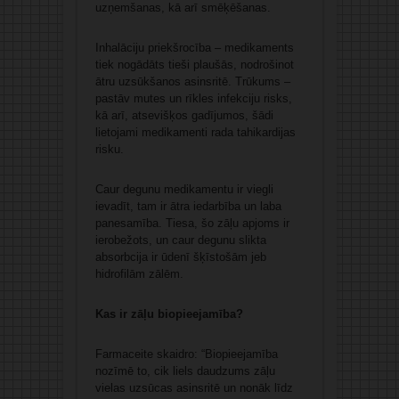
uzņemšanas, kā arī smēķēšanas.
Inhalāciju priekšrocība – medikaments
tiek nogādāts tieši plaušās, nodrošinot
ātru uzsūkšanos asinsritē. Trūkums –
pastāv mutes un rīkles infekciju risks,
kā arī, atsevišķos gadījumos, šādi
lietojami medikamenti rada tahikardijas
risku.
Caur degunu medikamentu ir viegli
ievadīt, tam ir ātra iedarbība un laba
panesamība. Tiesa, šo zāļu apjoms ir
ierobežots, un caur degunu slikta
absorbcija ir ūdenī šķīstošām jeb
hidrofilām zālēm.
Kas ir zāļu biopieejamība?
Farmaceite skaidro: “Biopieejamība
nozīmē to, cik liels daudzums zāļu
vielas uzsūcas asinsritē un nonāk līdz