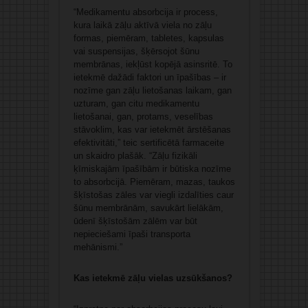
“Medikamentu absorbcija ir process,
kura laikā zāļu aktīvā viela no zāļu
formas, piemēram, tabletes, kapsulas
vai suspensijas, šķērsojot šūnu
membrānas, iekļūst kopējā asinsritē. To
ietekmē dažādi faktori un īpašības – ir
nozīme gan zāļu lietošanas laikam, gan
uzturam, gan citu medikamentu
lietošanai, gan, protams, veselības
stāvoklim, kas var ietekmēt ārstēšanas
efektivitāti,” teic sertificētā farmaceite
un skaidro plašāk. “Zāļu fizikāli
ķīmiskajām īpašībām ir būtiska nozīme
to absorbcijā. Piemēram, mazas, taukos
šķīstošas zāles var viegli izdalīties caur
šūnu membrānām, savukārt lielākām,
ūdenī šķīstošām zālēm var būt
nepieciešami īpaši transporta
mehānismi.”
Kas ietekmē zāļu vielas uzsūkšanos?