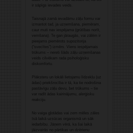
ir sāpīgs ievades veids.
Taisnajā zarnā ievadāmu zāļu formu var
izmantot tad, ja uzņemšana, piemēram,
caur muti nav iespējama (grūtības norīt,
vemšana). Te gan jāraugās, vai zālēm ir
pieejams piemērots supozitorija
(“svecītes”) izmērs. Viens iespējamais
trūkums – nereti šāds zāļu uzņemšanas
veids cilvēkam rada psiholoģisku
diskomfortu.
Plāksteru un lokāli lietojamu līdzekļu (uz
ādas) priekšrocība ir tā, ka tie nodrošina
pastāvīgu zāļu devu, bet trūkums – tie
var radīt ādas kairinājumu, alerģisku
reakciju.
No vaiga gļotādas vai zem mēles zāles
īsā laikā uzsūcas organismā un sāk
iedarbību. Jāņem vērā, ka šai laikā
jāizvairās no pārtikas un dzērienu