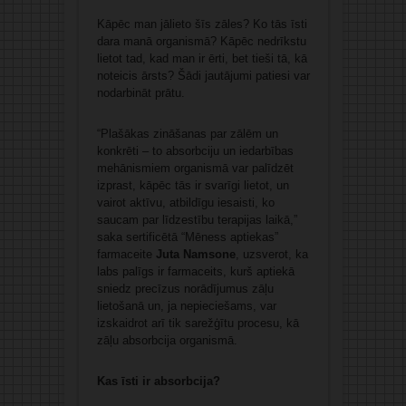
Kāpēc man jālieto šīs zāles? Ko tās īsti
dara manā organismā? Kāpēc nedrīkstu
lietot tad, kad man ir ērti, bet tieši tā, kā
noteicis ārsts? Šādi jautājumi patiesi var
nodarbināt prātu.
“Plašākas zināšanas par zālēm un
konkrēti – to absorbciju un iedarbības
mehānismiem organismā var palīdzēt
izprast, kāpēc tās ir svarīgi lietot, un
vairot aktīvu, atbildīgu iesaisti, ko
saucam par līdzestību terapijas laikā,”
saka sertificētā “Mēness aptiekas”
farmaceite
Juta Namsone
, uzsverot, ka
labs palīgs ir farmaceits, kurš aptiekā
sniedz precīzus norādījumus zāļu
lietošanā un, ja nepieciešams, var
izskaidrot arī tik sarežģītu procesu, kā
zāļu absorbcija organismā.
Kas īsti ir absorbcija?