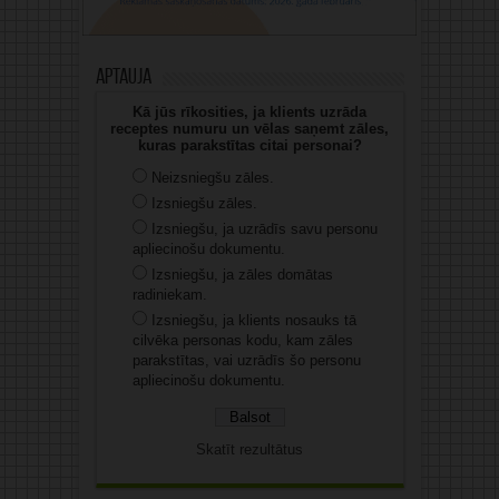
Aptauja
Kā jūs rīkosities, ja klients uzrāda
receptes numuru un vēlas saņemt zāles,
kuras parakstītas citai personai?
Neizsniegšu zāles.
Izsniegšu zāles.
Izsniegšu, ja uzrādīs savu personu
apliecinošu dokumentu.
Izsniegšu, ja zāles domātas
radiniekam.
Izsniegšu, ja klients nosauks tā
cilvēka personas kodu, kam zāles
parakstītas, vai uzrādīs šo personu
apliecinošu dokumentu.
Skatīt rezultātus