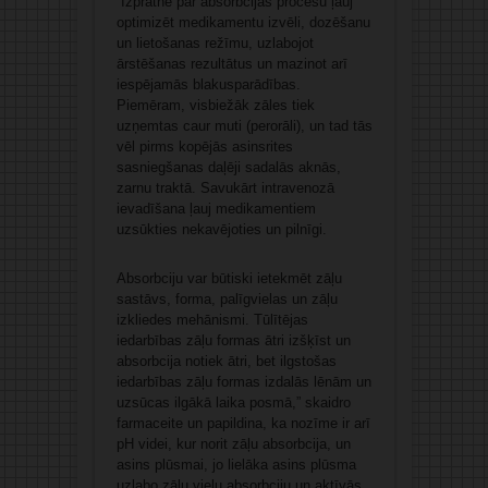
“Izpratne par absorbcijas procesu ļauj
optimizēt medikamentu izvēli, dozēšanu
un lietošanas režīmu, uzlabojot
ārstēšanas rezultātus un mazinot arī
iespējamās blakusparādības.
Piemēram, visbiežāk zāles tiek
uzņemtas caur muti (perorāli), un tad tās
vēl pirms kopējās asinsrites
sasniegšanas daļēji sadalās aknās,
zarnu traktā. Savukārt intravenozā
ievadīšana ļauj medikamentiem
uzsūkties nekavējoties un pilnīgi.
Absorbciju var būtiski ietekmēt zāļu
sastāvs, forma, palīgvielas un zāļu
izkliedes mehānismi. Tūlītējas
iedarbības zāļu formas ātri izšķīst un
absorbcija notiek ātri, bet ilgstošas
iedarbības zāļu formas izdalās lēnām un
uzsūcas ilgākā laika posmā,” skaidro
farmaceite un papildina, ka nozīme ir arī
pH videi, kur norit zāļu absorbcija, un
asins plūsmai, jo lielāka asins plūsma
uzlabo zāļu vielu absorbciju un aktīvās