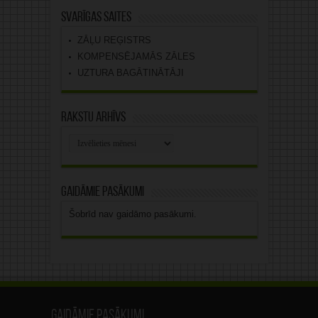
Svarīgas saites
ZĀĻU REĢISTRS
KOMPENSĒJAMĀS ZĀLES
UZTURA BAGĀTINĀTĀJI
Rakstu arhīvs
Rakstu
arhīvs
Gaidāmie pasākumi
Šobrīd nav gaidāmo pasākumi.
Gaidāmie pasākumi