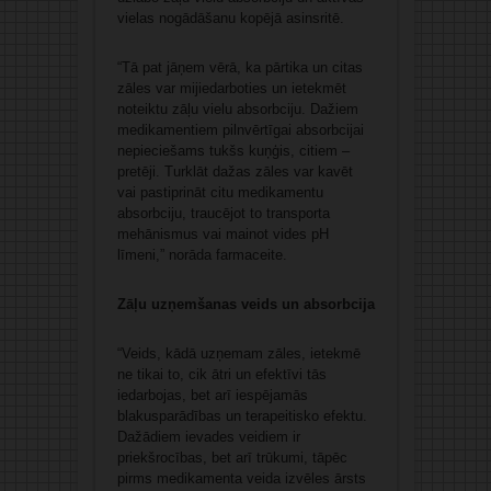
vielas nogādāšanu kopējā asinsritē.
“Tā pat jāņem vērā, ka pārtika un citas
zāles var mijiedarboties un ietekmēt
noteiktu zāļu vielu absorbciju. Dažiem
medikamentiem pilnvērtīgai absorbcijai
nepieciešams tukšs kuņģis, citiem –
pretēji. Turklāt dažas zāles var kavēt
vai pastiprināt citu medikamentu
absorbciju, traucējot to transporta
mehānismus vai mainot vides pH
līmeni,” norāda farmaceite.
Zāļu uzņemšanas veids un absorbcija
“Veids, kādā uzņemam zāles, ietekmē
ne tikai to, cik ātri un efektīvi tās
iedarbojas, bet arī iespējamās
blakusparādības un terapeitisko efektu.
Dažādiem ievades veidiem ir
priekšrocības, bet arī trūkumi, tāpēc
pirms medikamenta veida izvēles ārsts