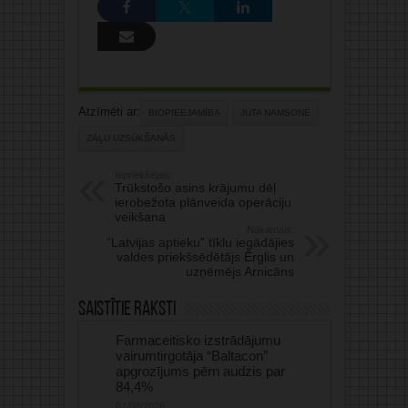
Atzīmēti ar:
BIOPIEEJAMĪBA
JUTA NAMSONE
ZĀĻU UZSŪKŠANĀS
Iepriekšējais:
Trūkstošo asins krājumu dēļ
ierobežota plānveida operāciju
veikšana
Nākamais:
“Latvijas aptieku” tīklu iegādājies
valdes priekšsēdētājs Ērglis un
uzņēmējs Arnicāns
Saistītie raksti
Farmaceitisko izstrādājumu
vairumtirgotāja “Baltacon”
apgrozījums pērn audzis par
84,4%
07/08/2026