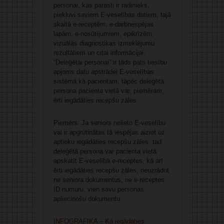
personai, kas parasti ir radinieks,
piekļuvi saviem E-veselības datiem, tajā
skaitā e-receptēm, e-darbnespējas
lapām, e-nosūtījumiem, epikrīzēm,
vizuālās diagnostikas izmeklējumu
rezultātiem un citai informācijai.
“Deleģētai personai” ir tāds pats tiesību
apjoms datu apstrādei E-veselības
sistēmā kā pacientam, tāpēc deleģētā
persona pacienta vietā var, piemēram,
ērti iegādāties recepšu zāles.
Piemērs: Ja seniors nelieto E-veselību
vai ir apgrūtinātas tā iespējas aiziet uz
aptieku iegādāties recepšu zāles, tad
deleģētā persona var pacienta vietā
apskatīt E-veselībā e-receptes, kā arī
ērti iegādāties recepšu zāles, neuzrādot
ne seniora dokumentus, ne e-receptes
ID numuru, vien savu personas
apliecinošu dokumentu.
INFOGRAFIKA – Kā iegādāties