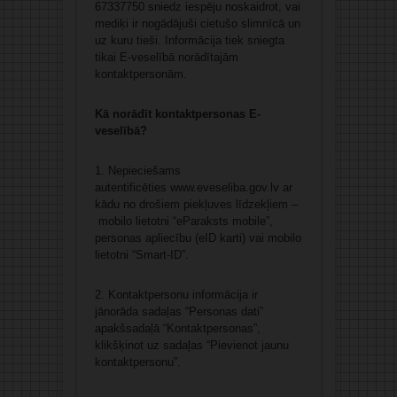
67337750 sniedz iespēju noskaidrot, vai
mediķi ir nogādājuši cietušo slimnīcā un
uz kuru tieši. Informācija tiek sniegta
tikai E-veselībā norādītajām
kontaktpersonām.
Kā norādīt kontaktpersonas E-
veselībā?
1. Nepieciešams
autentificēties www.eveseliba.gov.lv ar
kādu no drošiem piekļuves līdzekļiem –
mobilo lietotni “eParaksts mobile”,
personas apliecību (eID karti) vai mobilo
lietotni “Smart-ID”.
2. Kontaktpersonu informācija ir
jānorāda sadaļas “Personas dati”
apakšsadaļā “Kontaktpersonas”,
klikšķinot uz sadaļas “Pievienot jaunu
kontaktpersonu”.