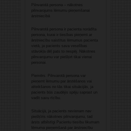
Pilnvarotā persona – nākotnes
pilnvarojums lēmumu pieņemšanai
ārstniecībā
Pilnvarotā persona ir pacienta norādīta
persona, kurai ir tiesības pieņemt ar
ārstniecību saistītus lēmumus pacienta
vietā, ja pacients sava veselības
stāvokļa dēļ pats to nespēj. Nākotnes
pilnvarojumu var piešķirt tikai vienai
personai.
Piemērs: Pilnvarotā persona var
pieņemt lēmumu par ārstēšanos vai
atteikšanos no tās tikai situācijās, ja
pacients būs zaudējis spēju saprast un
vadīt savu rīcību.
Situācijā, ja pacients nevienam nav
piešķīris nākotnes pilnvarojumu, tad
ārsts atbilstīgi Pacientu tiesību likumam
lēmuma pieņemšanā par ārstniecību