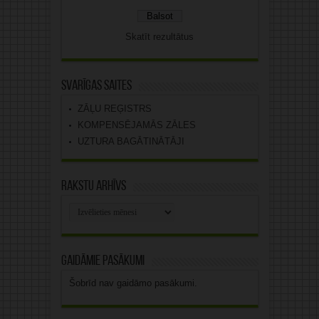
Skatīt rezultātus
Svarīgas saites
ZĀĻU REĢISTRS
KOMPENSĒJAMĀS ZĀLES
UZTURA BAGĀTINĀTĀJI
Rakstu arhīvs
Rakstu
arhīvs
Gaidāmie pasākumi
Šobrīd nav gaidāmo pasākumi.