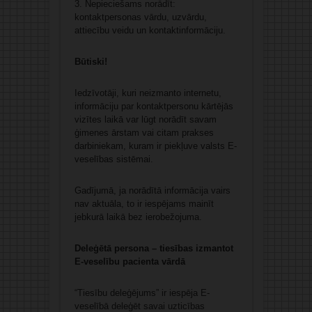
3. Nepieciešams norādīt:
kontaktpersonas vārdu, uzvārdu,
attiecību veidu un kontaktinformāciju.
Būtiski!
Iedzīvotāji, kuri neizmanto internetu,
informāciju par kontaktpersonu kārtējās
vizītes laikā var lūgt norādīt savam
ģimenes ārstam vai citam prakses
darbiniekam, kuram ir piekļuve valsts E-
veselības sistēmai.
Gadījumā, ja norādītā informācija vairs
nav aktuāla, to ir iespējams mainīt
jebkurā laikā bez ierobežojuma.
Deleģētā persona – tiesības izmantot
E‑veselību pacienta vārdā
“Tiesību deleģējums” ir iespēja E-
veselībā deleģēt savai uzticības