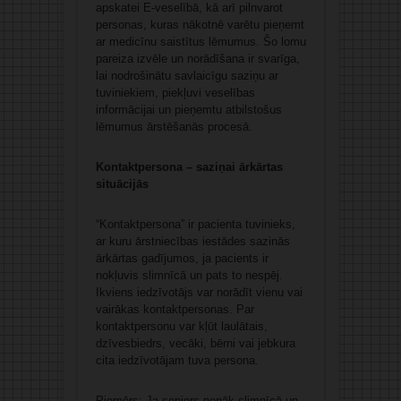
apskatei E-veselībā, kā arī pilnvarot
personas, kuras nākotnē varētu pieņemt
ar medicīnu saistītus lēmumus. Šo lomu
pareiza izvēle un norādīšana ir svarīga,
lai nodrošinātu savlaicīgu saziņu ar
tuviniekiem, piekļuvi veselības
informācijai un pieņemtu atbilstošus
lēmumus ārstēšanās procesā.
Kontaktpersona – saziņai ārkārtas
situācijās
“Kontaktpersona” ir pacienta tuvinieks,
ar kuru ārstniecības iestādes sazinās
ārkārtas gadījumos, ja pacients ir
nokļuvis slimnīcā un pats to nespēj.
Ikviens iedzīvotājs var norādīt vienu vai
vairākas kontaktpersonas. Par
kontaktpersonu var kļūt laulātais,
dzīvesbiedrs, vecāki, bērni vai jebkura
cita iedzīvotājam tuva persona.
Piemērs: Ja seniors nonāk slimnīcā un