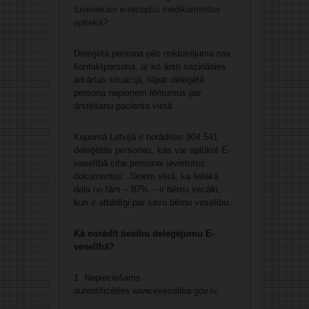
tuviniekam e-recepšu medikamentus
aptiekā?
Deleģētā persona pēc noklusējuma nav
kontaktpersona, ar ko ārsti sazināsies
ārkārtas situācijā, tāpat deleģētā
persona nepieņem lēmumus par
ārstēšanu pacienta vietā.
Kopumā Latvijā ir norādītas 904 541
deleģētās personas, kas var aplūkot E-
veselībā citai personai ievietotos
dokumentus. Jāņem vērā, ka lielākā
daļa no tām – 87% – ir bērnu vecāki,
kuri ir atbildīgi par savu bērnu veselību.
Kā norādīt tiesību deleģējumu E-
veselībā?
1. Nepieciešams
autentificēties www.eveseliba.gov.lv.