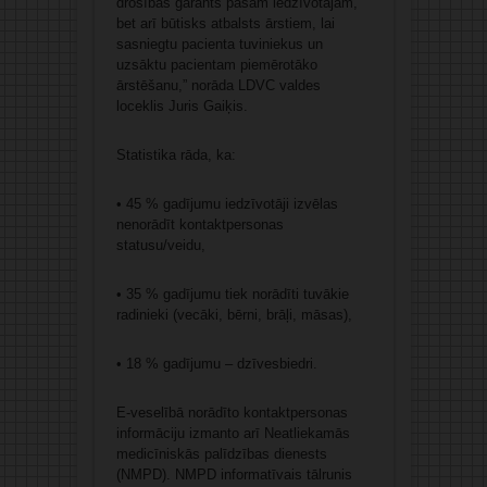
drošības garants pašam iedzīvotājam,
bet arī būtisks atbalsts ārstiem, lai
sasniegtu pacienta tuviniekus un
uzsāktu pacientam piemērotāko
ārstēšanu,” norāda LDVC valdes
loceklis Juris Gaiķis.
Statistika rāda, ka:
• 45 % gadījumu iedzīvotāji izvēlas
nenorādīt kontaktpersonas
statusu/veidu,
• 35 % gadījumu tiek norādīti tuvākie
radinieki (vecāki, bērni, brāļi, māsas),
• 18 % gadījumu – dzīvesbiedri.
E-veselībā norādīto kontaktpersonas
informāciju izmanto arī Neatliekamās
medicīniskās palīdzības dienests
(NMPD). NMPD informatīvais tālrunis