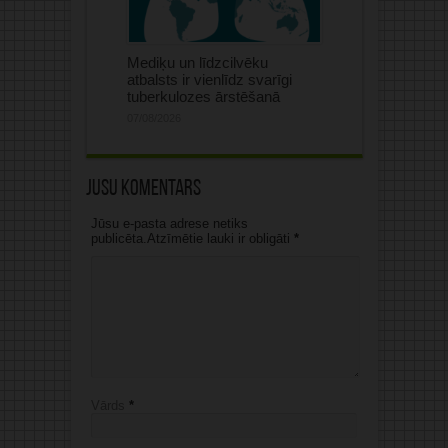
Mediķu un līdzcilvēku
atbalsts ir vienlīdz svarīgi
tuberkulozes ārstēšanā
07/08/2026
Jūsu komentārs
Jūsu e-pasta adrese netiks
publicēta.Atzīmētie lauki ir obligāti
*
Vārds
*