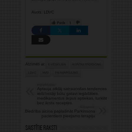
Avots: LDVC
Patīk
1
Atzīmēti ar:
E-VESELĪBA
KONTAKTPERSONA
LDVC
NVD
PILNVAROJUMS
Iepriekšējais:
Aptauja atklāj satraucošas tendences:
iedzīvotāji būtu gatavi iegādāties
medikamentus ārpus aptiekas, turklāt
bez ārsta receptes
Nākamais:
Biedrība aicina paplašināt Parkinsona
pacientiem pieejamo terapiju
Saistītie raksti