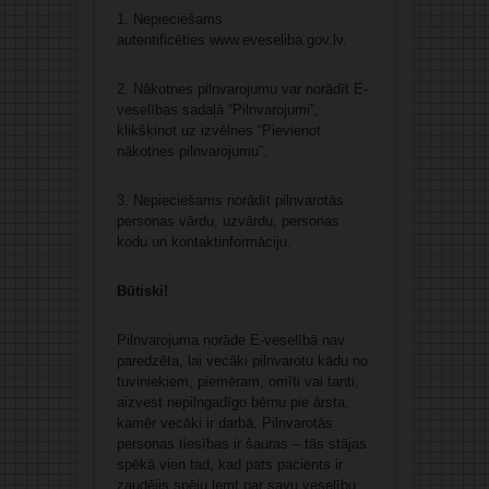
1. Nepieciešams
autentificēties www.eveseliba.gov.lv.
2. Nākotnes pilnvarojumu var norādīt E-
veselības sadaļā “Pilnvarojumi”,
klikšķinot uz izvēlnes “Pievienot
nākotnes pilnvarojumu”.
3. Nepieciešams norādīt pilnvarotās
personas vārdu, uzvārdu, personas
kodu un kontaktinformāciju.
Būtiski!
Pilnvarojuma norāde E-veselībā nav
paredzēta, lai vecāki pilnvarotu kādu no
tuviniekiem, piemēram, omīti vai tanti,
aizvest nepilngadīgo bērnu pie ārsta,
kamēr vecāki ir darbā. Pilnvarotās
personas tiesības ir šauras – tās stājas
spēkā vien tad, kad pats pacients ir
zaudējis spēju lemt par savu veselību.