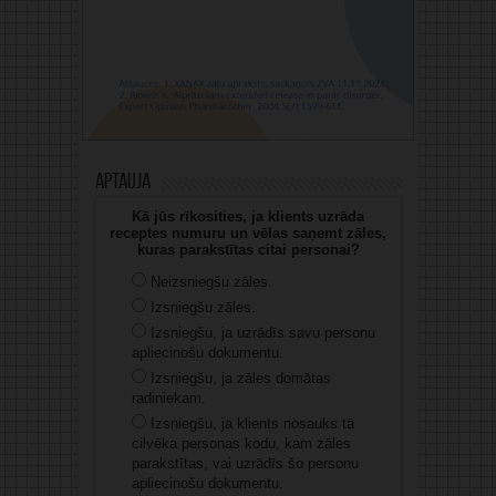
Aptauja
Kā jūs rīkosities, ja klients uzrāda
receptes numuru un vēlas saņemt zāles,
kuras parakstītas citai personai?
Neizsniegšu zāles.
Izsniegšu zāles.
Izsniegšu, ja uzrādīs savu personu
apliecinošu dokumentu.
Izsniegšu, ja zāles domātas
radiniekam.
Izsniegšu, ja klients nosauks tā
cilvēka personas kodu, kam zāles
parakstītas, vai uzrādīs šo personu
apliecinošu dokumentu.