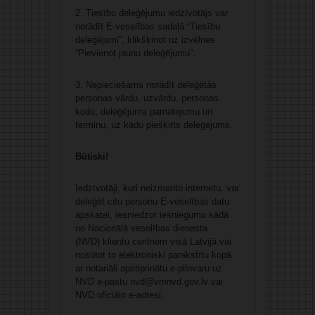
2. Tiesību deleģējumu iedzīvotājs var
norādīt E-veselības sadaļā “Tiesību
deleģējumi”, klikšķinot uz izvēlnes
“Pievienot jaunu deleģējumu”.
3. Nepieciešams norādīt deleģētās
personas vārdu, uzvārdu, personas
kodu, deleģējuma pamatojumu un
termiņu, uz kādu piešķirts deleģējums.
Būtiski!
Iedzīvotāji, kuri neizmanto internetu, var
deleģēt citu personu E-veselības datu
apskatei, iesniedzot iesniegumu kādā
no Nacionālā veselības dienesta
(NVD) klientu centriem visā Latvijā vai
nosūtot to elektroniski parakstītu kopā
ar notariāli apstiprinātu e-pilnvaru uz
NVD e-pastu nvd@vmnvd.gov.lv vai
NVD oficiālo e-adresi.