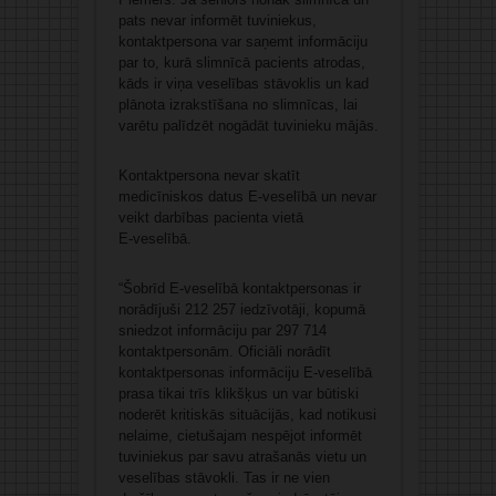
pats nevar informēt tuviniekus,
kontaktpersona var saņemt informāciju
par to, kurā slimnīcā pacients atrodas,
kāds ir viņa veselības stāvoklis un kad
plānota izrakstīšana no slimnīcas, lai
varētu palīdzēt nogādāt tuvinieku mājās.
Kontaktpersona nevar skatīt
medicīniskos datus E-veselībā un nevar
veikt darbības pacienta vietā
E‑veselībā.
“Šobrīd E-veselībā kontaktpersonas ir
norādījuši 212 257 iedzīvotāji, kopumā
sniedzot informāciju par 297 714
kontaktpersonām. Oficiāli norādīt
kontaktpersonas informāciju E-veselībā
prasa tikai trīs klikšķus un var būtiski
noderēt kritiskās situācijās, kad notikusi
nelaime, cietušajam nespējot informēt
tuviniekus par savu atrašanās vietu un
veselības stāvokli. Tas ir ne vien