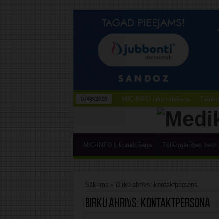
MIC-INFO Likumdošana
Tālākm
07/08/2026
MIC-INFO Likumdošana
Tālākmācības testi
Sākums
»
Birku ahrīvs: kontaktpersona
Birku ahrīvs:
kontaktpersona