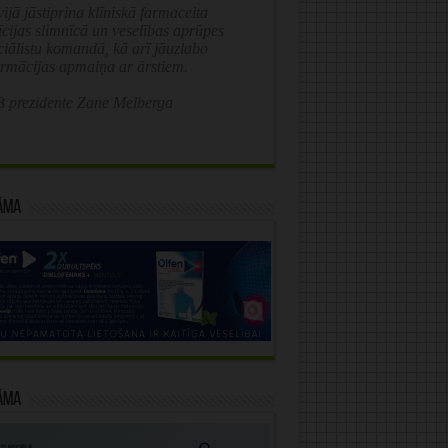
ijā jāstiprina klīniskā farmaceita
īcijas slimnīcā un veselības aprūpes
ciālistu komandā, kā arī jāuzlabo
ormācijas apmaiņa ar ārstiem.
 prezidente Zane Melberga
āma
āma