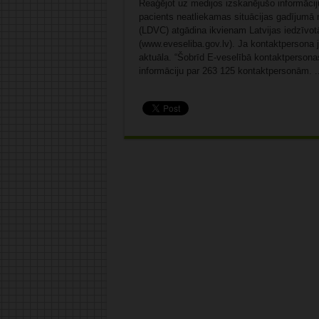
Reaģējot uz medijos izskanējušo informāciju
pacients neatliekamas situācijas gadījumā n
(LDVC) atgādina ikvienam Latvijas iedzīvot
(www.eveseliba.gov.lv). Ja kontaktpersona ja
aktuāla. “Šobrīd E-veselībā kontaktpersonas
informāciju par 263 125 kontaktpersonām. .