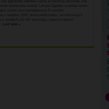
 par apgrūtināto radinieku saziņu ar slimnīcas personālu, kad
onāk ārstniecības iestādē, Latvijas Digitālās veselības centrs
ājam norādīt savu kontaktpersonu E-veselībā
u ir norādīta, LDVC aicina pārliecināties, vai informācija ir
 ir norādījuši 191 667 iedzīvotāju, kopumā sniedzot
..
Lasīt tālāk »