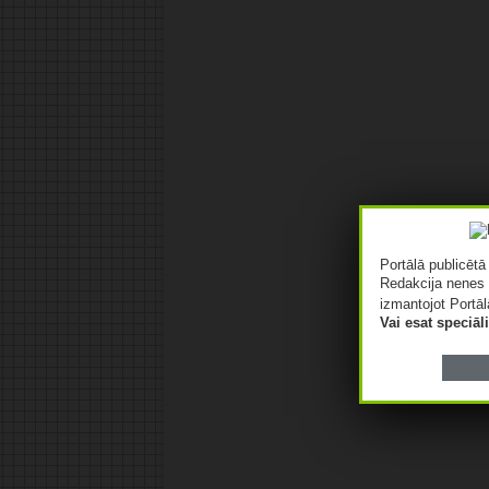
Portālā publicēt
Redakcija nenes 
izmantojot Portāl
Vai esat speciā