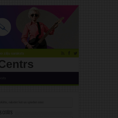
 zāļu saraksts
ksts
s citāts