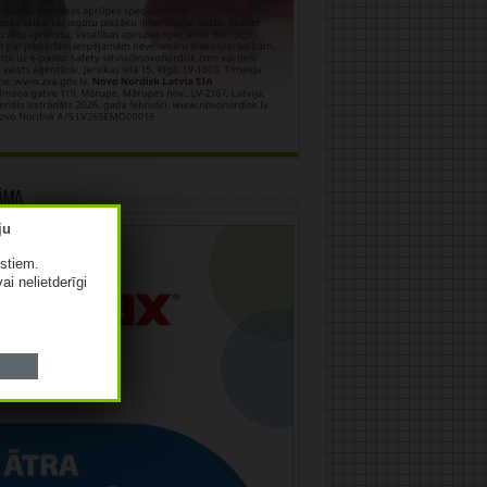
āma
istiem.
vai nelietderīgi