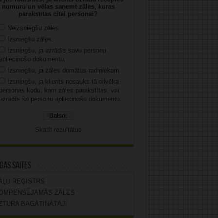
numuru un vēlas saņemt zāles, kuras
parakstītas citai personai?
Neizsniegšu zāles.
Izsniegšu zāles.
Izsniegšu, ja uzrādīs savu personu
apliecinošu dokumentu.
Izsniegšu, ja zāles domātas radiniekam.
Izsniegšu, ja klients nosauks tā cilvēka
personas kodu, kam zāles parakstītas, vai
uzrādīs šo personu apliecinošu dokumentu.
Skatīt rezultātus
gas saites
ĀĻU REĢISTRS
OMPENSĒJAMĀS ZĀLES
ZTURA BAGĀTINĀTĀJI