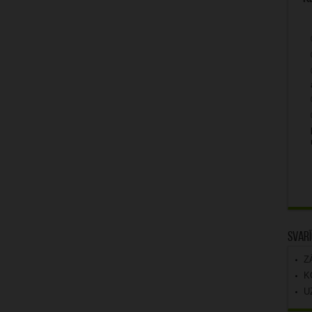
Svarī
Z
K
U