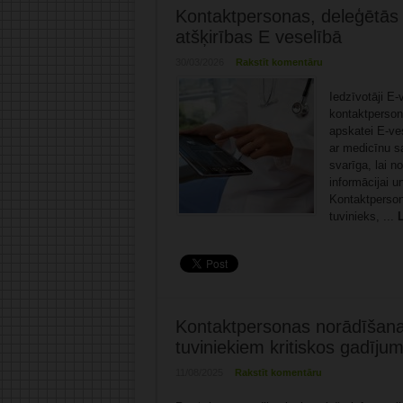
Kontaktpersonas, deleģētās
atšķirības E veselībā
30/03/2026
Rakstīt komentāru
Iedzīvotāji E-
kontaktperson
apskatei E-ves
ar medicīnu s
svarīga, lai n
informācijai 
Kontaktpersona
tuvinieks, ...
L
Kontaktpersonas norādīšana 
tuviniekiem kritiskos gadīju
11/08/2025
Rakstīt komentāru