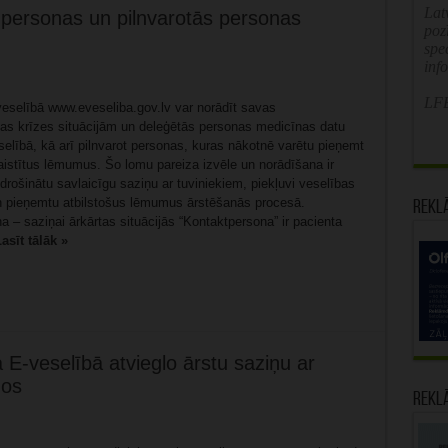
Latv
 personas un pilnvarotās personas
poz
spe
inf
LFB
veselībā www.eveseliba.gov.lv var norādīt savas
as krīzes situācijām un deleģētās personas medicīnas datu
elībā, kā arī pilnvarot personas, kuras nākotnē varētu pieņemt
aistītus lēmumus. Šo lomu pareiza izvēle un norādīšana ir
odrošinātu savlaicīgu saziņu ar tuviniekiem, piekļuvi veselības
un pieņemtu atbilstošus lēmumus ārstēšanās procesā.
Rekl
 – saziņai ārkārtas situācijās “Kontaktpersona” ir pacienta
asīt tālāk »
E-veselībā atvieglo ārstu saziņu ar
mos
Rekl