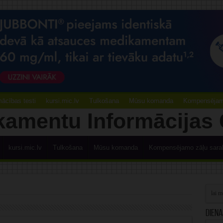
ācības testi
kursi.mic.lv
Tulkošana
Mūsu komanda
Kompensējamo
kursi.mic.lv
Tulkošana
Mūsu komanda
Kompensējamo zāļu sara
Diena