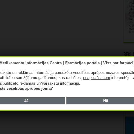
Rekl
ā rakstu un reklāmas informācija paredzēta veselības aprūpes nozares speciāl
atbildību sarežģījumu gadījumos, kas radušies,
nespeciālistiem
interpretējot 
ā publicēto reklāmas un/vai rakstu informāciju.
lists veselības aprūpes jomā?
Jā
Nē