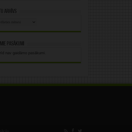
u arhīvs
stu
vs
mie pasākumi
rīd nav gaidāmo pasākumi.
māciju.