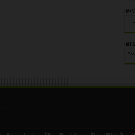
Rakst
Rak
arhī
Gaidā
Šob
s radušies, nespeciālistiem interpretējot vai nelietderīgi izmantojot šo infor