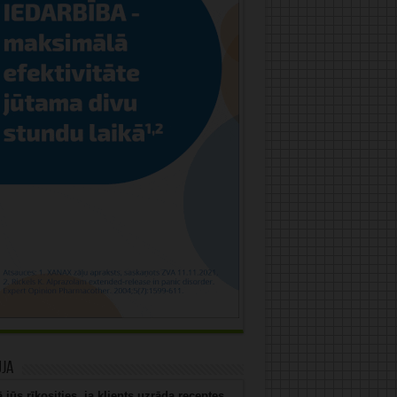
uja
 jūs rīkosities, ja klients uzrāda receptes