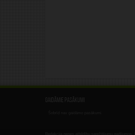
Gaidāmie pasākumi
Šobrīd nav gaidāmo pasākumi.
Redakcija nenes atbildību sarežģījumu gadījumos, ka