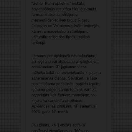
“Sentor Farm aptiekas” ieskatā,
apvienošanās rezultātā tiks ietekmēts
farmaceitisko izstrādājumu
mazumtirdzniecības tirgus Rīgas,
Jelgavas un Valmieras pilsētu teritorijās,
kā arī farmaceitisko izstrādājumu
vairumtirdzniecības tirgus Latvijas
teritorijā.
Lēmums par apvienošanās atļaušanu,
aizliegšanu vai atļaušanu ar saistošiem
noteikumiem KP jāpieņem viena
mēneša laikā no apvienošanās ziņojuma
saņemšanas dienas. Savukārt, ja lietā
nepieciešama padziļināta papildu izpēte,
lēmuma pieņemšanas termiņš var tikt
pagarināts līdz četriem mēnešiem no
ziņojuma saņemšanas dienas.
Apvienošanās ziņojumu KP saņēmusi
2026. gada 17. martā.
Jau ziņots, ka “Latvijas aptieka”
noslēgusi vienošanos ar “Mēness