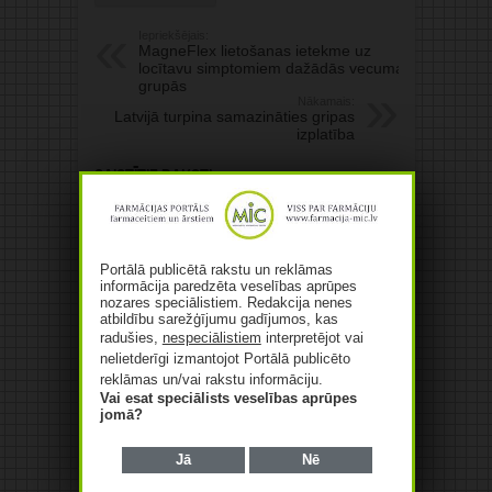
Iepriekšējais:
MagneFlex lietošanas ietekme uz
locītavu simptomiem dažādās vecuma
grupās
Nākamais:
Latvijā turpina samazināties gripas
izplatība
Saistītie raksti
Portālā publicētā rakstu un reklāmas
informācija paredzēta veselības aprūpes
nozares speciālistiem. Redakcija nenes
atbildību sarežģījumu gadījumos, kas
2026. gada 25. septembrī
radušies,
nespeciālistiem
interpretējot vai
LFB aicina uz menedžmenta
nelietderīgi izmantojot Portālā publicēto
kompetenču konferenci Rīgā!
reklāmas un/vai rakstu informāciju.
06/08/2026
Vai esat speciālists veselības aprūpes
jomā?
Medicīnisko elastīgo un
kompresijas izstrādājumu
Jā
Nē
ražotāja “Tonus Elast”
apgrozījums pērn