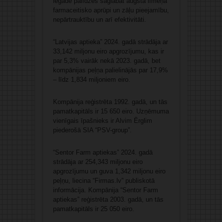
iegāde palīdzēs saglabāt augsta līmeņa
farmaceitisko aprūpi un zāļu pieejamību,
nepārtrauktību un arī efektivitāti.
“Latvijas aptieka” 2024. gadā strādāja ar
33,142 miljonu eiro apgrozījumu, kas ir
par 5,3% vairāk nekā 2023. gadā, bet
kompānijas peļņa palielinājās par 17,9%
– līdz 1,834 miljoniem eiro.
Kompānija reģistrēta 1992. gadā, un tās
pamatkapitāls ir 15 650 eiro. Uzņēmuma
vienīgais īpašnieks ir Alvim Ērglim
piederošā SIA “PSV-group”.
“Sentor Farm aptiekas” 2024. gadā
strādāja ar 254,343 miljonu eiro
apgrozījumu un guva 1,342 miljonu eiro
peļņu, liecina “Firmas.lv” publiskotā
informācija. Kompānija “Sentor Farm
aptiekas” reģistrēta 2003. gadā, un tās
pamatkapitāls ir 25 050 eiro.