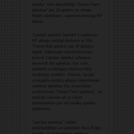
aptieku” tīkla pārvaldītāju “Sentor Farm
aptiekas” par 19 aptieku un vienas
filiāles pārdošanu, saņemot attiecīgu KP
atļauju.
“Latvijas aptieka” iepriekš ir saņēmusi
KP atļauju noslēgt darījumu ar SIA
“Farma Balt aptieka” par 18 aptieku
iegādi. Nākamajā restrukturizācijas
posmā “Latvijas aptieka” plānojusi
atsavināt tās aptiekas, kas vairs
neatbilst izvēlētajam efektīva tīkla
struktūras modelim. Plānots, ka pēc
uzraugošo iestāžu atļauju saņemšanas
vairākas aptiekas tiks atsavinātas
uzņēmumam “Sentor Farm aptiekas”, un
turpinās sarunas arī ar citiem
interesentiem par vēl vairāku aptieku
pārdošanu.
“Latvijas aptiekas” valdes
priekšsēdētājs un īpašnieks Alvis Ērglis
skaidro, ka kompānijas mērķis ir