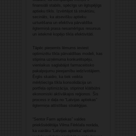
finansiāli stabils, spēcīgs un ilgtspējīgs
aptieku tīkls. Izvērtējot tā struktūru,
secināts, ka atsevišķu aptieku
uzturēšana un efektīva pārvaldība
ilgtermiņā prasa nesamērīgus resursus
un ietekmē kopējo tīkla efektivitāti.
Tāpēc pieņemts lēmums ieviest
optimizētu tīkla pārvaldības modeli, kas
stiprina uzņēmuma konkurētspēju,
vienlaikus saglabājot farmaceitisko
pakalpojumu pieejamību iedzīvotājiem.
Ērglis skaidro, ka tiek veikta
mērķtiecīga tīkla konsolidācija un
portfeļa optimizācija, stiprinot klātbūtni
ekonomiski aktīvākajos reģionos. Šis
process ir daļa no “Latvijas aptiekas”
ilgtermiņa attīstības stratēģijas.
“Sentor Farm aptiekas” valdes
priekšsēdētāja Vilma Fērklafa norāda,
ka vairāku “Latvijas aptieka” aptieku