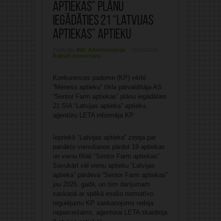
aptiekas” plānu
iegādāties 21 “Latvijas
aptiekas” aptieku
Publicējis:
MIC Administrācija
26/03/2026
Rakstīt komentāru
Konkurences padome (KP) vērtē
“Mēness aptieku” tīkla pārvaldītāja AS
“Sentor Farm aptiekas” plānu iegādāties
21 SIA “Latvijas aptieka” aptieku,
aģentūru LETA informēja KP.
Iepriekš “Latvijas aptieka” ziņoja par
panākto vienošanos pārdot 19 aptiekas
un vienu filiāli “Sentor Farm aptiekas”.
Savukārt vēl vienu aptieku “Latvijas
aptieka” pārdeva “Sentor Farm aptiekas”
jau 2025. gadā, un šim darījumam
saskaņā ar spēkā esošo normatīvo
regulējumu KP saskaņojums nebija
nepieciešams, aģentūrai LETA skaidroja