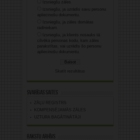
Izsniegšu zāles.
Izsniegšu, ja uzrādīs savu personu
apliecinošu dokumentu.
Izsniegšu, ja zāles domātas
radiniekam.
Izsniegšu, ja klients nosauks tā
cilvēka personas kodu, kam zāles
parakstītas, vai uzrādīs šo personu
apliecinošu dokumentu.
Skatīt rezultātus
Svarīgas saites
ZĀĻU REĢISTRS
KOMPENSĒJAMĀS ZĀLES
UZTURA BAGĀTINĀTĀJI
Rakstu arhīvs