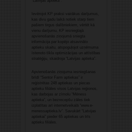
“Latvijas aptieka”.
Ievērojot KP praksi vairākus darījumus,
kas divu gadu laikā notiek starp tiem
pašiem tirgus dalībniekiem, vērtēt kā
vienu darījumu, KP iesniegtajā
apvienošanās ziņojumā sniegta
informācija par kopējo atsavināto
aptieku skaitu, atspoguļojot uzņēmuma
īstenoto tīkla optimizācijas un attīstības
stratēģiju, skaidroja “Latvijas aptieka”.
Apvienošanās ziņojuma iesniegšanas
brīdī “Sentor Farm aptiekas” ir
reģistrētas 248 aptiekas un piecas
aptieku filiāles visos Latvijas reģionos,
kas darbojas ar zīmolu “Mēness
aptieka”, un bezrecepšu zāles tiek
izplatītas arī internetveikalā “www.e-
menessaptieka.lv”. Savukārt “Latvijas
aptiekai” pieder 65 aptiekas un trīs
aptieku filiāles.