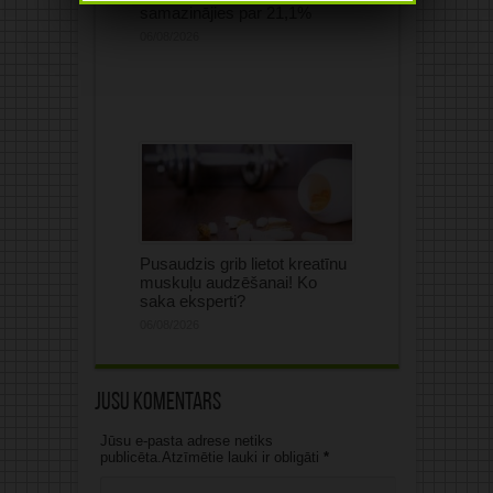
samazinājies par 21,1%
06/08/2026
Pusaudzis grib lietot kreatīnu
muskuļu audzēšanai! Ko
saka eksperti?
06/08/2026
Jūsu komentārs
Jūsu e-pasta adrese netiks
publicēta.Atzīmētie lauki ir obligāti
*