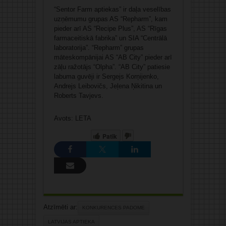
“Sentor Farm aptiekas” ir daļa veselības
uzņēmumu grupas AS “Repharm”, kam
pieder arī AS “Recipe Plus”, AS “Rīgas
farmaceitiskā fabrika” un SIA “Centrālā
laboratorija”. “Repharm” grupas
māteskompānijai AS “AB City” pieder arī
zāļu ražotājs “Olpha”. “AB City” patiesie
labuma guvēji ir Sergejs Korņijenko,
Andrejs Leibovičs, Jeļena Ņikitina un
Roberts Tavjevs.
Avots: LETA
Patīk
Atzīmēti ar:
KONKURENCES PADOME
LATVIJAS APTIEKA