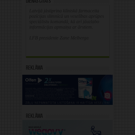
Dienas citāts
Latvijā jāstiprina klīniskā farmaceita
pozīcijas slimnīcā un veselības aprūpes
speciālistu komandā, kā arī jāuzlabo
informācijas apmaiņa ar ārstiem.
LFB prezidente Zane Melberga
Reklāma
Reklāma