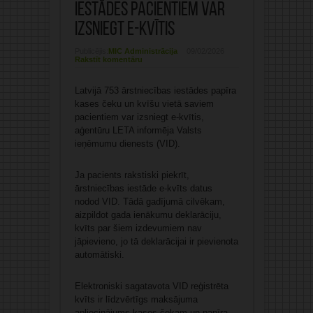
iestādes pacientiem var
izsniegt e-kvītis
Publicējis:
MIC Administrācija
09/02/2026
Rakstīt komentāru
Latvijā 753 ārstniecības iestādes papīra
kases čeku un kvīšu vietā saviem
pacientiem var izsniegt e-kvītis,
aģentūru LETA informēja Valsts
ieņēmumu dienests (VID).
Ja pacients rakstiski piekrīt,
ārstniecības iestāde e-kvīts datus
nodod VID. Tādā gadījumā cilvēkam,
aizpildot gada ienākumu deklarāciju,
kvīts par šiem izdevumiem nav
jāpievieno, jo tā deklarācijai ir pievienota
automātiski.
Elektroniski sagatavota VID reģistrēta
kvīts ir līdzvērtīgs maksājuma
apliecinājums kases čekam un papīra