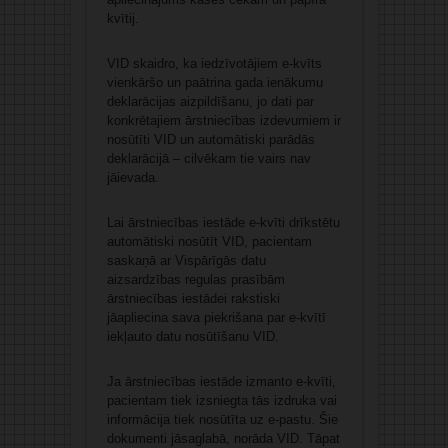
kvītij.
VID skaidro, ka iedzīvotājiem e-kvīts
vienkāršo un paātrina gada ienākumu
deklarācijas aizpildīšanu, jo dati par
konkrētajiem ārstniecības izdevumiem ir
nosūtīti VID un automātiski parādās
deklarācijā – cilvēkam tie vairs nav
jāievada.
Lai ārstniecības iestāde e-kvīti drīkstētu
automātiski nosūtīt VID, pacientam
saskaņā ar Vispārīgās datu
aizsardzības regulas prasībām
ārstniecības iestādei rakstiski
jāapliecina sava piekrišana par e-kvītī
iekļauto datu nosūtīšanu VID.
Ja ārstniecības iestāde izmanto e-kvīti,
pacientam tiek izsniegta tās izdruka vai
informācija tiek nosūtīta uz e-pastu. Šie
dokumenti jāsaglabā, norāda VID. Tāpat