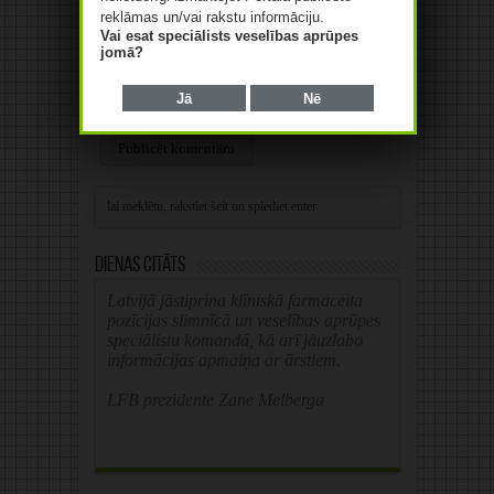
reklāmas un/vai rakstu informāciju.
Web
Vai esat speciālists veselības aprūpes
jomā?
Save my name, email, and website in this
Jā
Nē
browser for the next time I comment.
Alternative:
Dienas citāts
Latvijā jāstiprina klīniskā farmaceita
pozīcijas slimnīcā un veselības aprūpes
speciālistu komandā, kā arī jāuzlabo
informācijas apmaiņa ar ārstiem.
LFB prezidente Zane Melberga