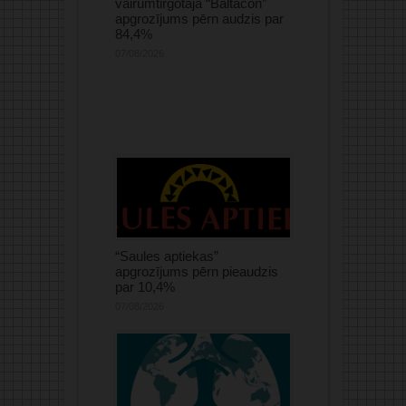
vairumtirgotāja “Baltacon”
apgrozījums pērn audzis par
84,4%
07/08/2026
“Saules aptiekas”
apgrozījums pērn pieaudzis
par 10,4%
07/08/2026