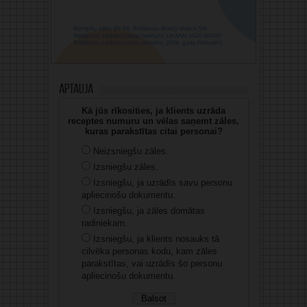
Aptauja
Kā jūs rīkosities, ja klients uzrāda
receptes numuru un vēlas saņemt zāles,
kuras parakstītas citai personai?
Neizsniegšu zāles.
Izsniegšu zāles.
Izsniegšu, ja uzrādīs savu personu
apliecinošu dokumentu.
Izsniegšu, ja zāles domātas
radiniekam.
Izsniegšu, ja klients nosauks tā
cilvēka personas kodu, kam zāles
parakstītas, vai uzrādīs šo personu
apliecinošu dokumentu.