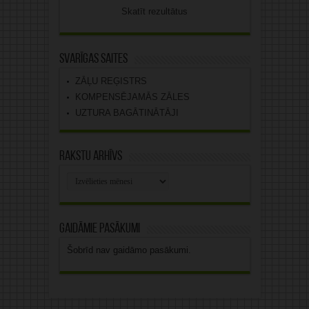
Skatīt rezultātus
Svarīgas saites
ZĀĻU REĢISTRS
KOMPENSĒJAMĀS ZĀLES
UZTURA BAGĀTINĀTĀJI
Rakstu arhīvs
Rakstu
arhīvs
Gaidāmie pasākumi
Šobrīd nav gaidāmo pasākumi.