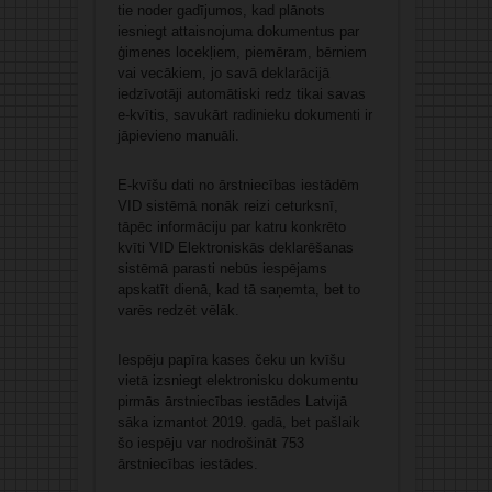
tie noder gadījumos, kad plānots
iesniegt attaisnojuma dokumentus par
ģimenes locekļiem, piemēram, bērniem
vai vecākiem, jo savā deklarācijā
iedzīvotāji automātiski redz tikai savas
e-kvītis, savukārt radinieku dokumenti ir
jāpievieno manuāli.
E-kvīšu dati no ārstniecības iestādēm
VID sistēmā nonāk reizi ceturksnī,
tāpēc informāciju par katru konkrēto
kvīti VID Elektroniskās deklarēšanas
sistēmā parasti nebūs iespējams
apskatīt dienā, kad tā saņemta, bet to
varēs redzēt vēlāk.
Iespēju papīra kases čeku un kvīšu
vietā izsniegt elektronisku dokumentu
pirmās ārstniecības iestādes Latvijā
sāka izmantot 2019. gadā, bet pašlaik
šo iespēju var nodrošināt 753
ārstniecības iestādes.