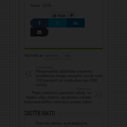
Avots: LETA
Patīk
Atzīmēti ar:
E-KVĪTIS
VID
Iepriekšējais:
Pilotprojektā attālinātai pacientu
ārstēšanai mājās iesaistīti vairāk nekā
150 pacienti un notikušas teju 500
vizītes
Nākamais:
Plašs pētījumu pārskats atklāj, ka
lielāko daļu statīnu aprakstos minēto
blakusparādību neizraisa pašas zāles
Saistītie raksti
Farmaceitisko izstrādājumu