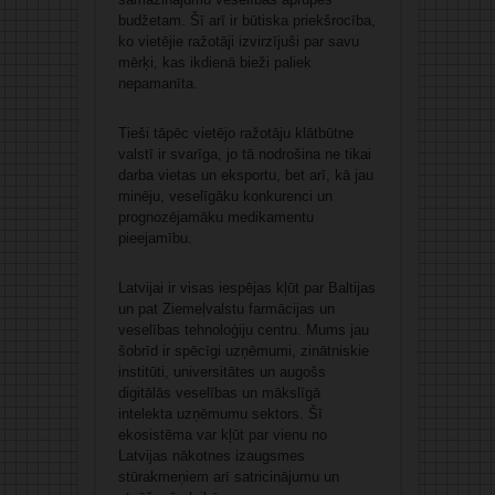
budžetam. Šī arī ir būtiska priekšrocība,
ko vietējie ražotāji izvirzījuši par savu
mērķi, kas ikdienā bieži paliek
nepamanīta.
Tieši tāpēc vietējo ražotāju klātbūtne
valstī ir svarīga, jo tā nodrošina ne tikai
darba vietas un eksportu, bet arī, kā jau
minēju, veselīgāku konkurenci un
prognozējamāku medikamentu
pieejamību.
Latvijai ir visas iespējas kļūt par Baltijas
un pat Ziemeļvalstu farmācijas un
veselības tehnoloģiju centru. Mums jau
šobrīd ir spēcīgi uzņēmumi, zinātniskie
institūti, universitātes un augošs
digitālās veselības un mākslīgā
intelekta uzņēmumu sektors. Šī
ekosistēma var kļūt par vienu no
Latvijas nākotnes izaugsmes
stūrakmeņiem arī satricinājumu un