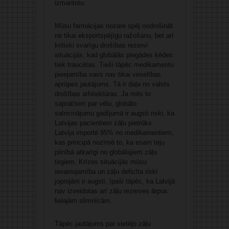
izmantotu.
Mūsu farmācijas nozare spēj nodrošināt
ne tikai eksportspējīgu ražošanu, bet arī
kritiski svarīgu drošības rezervi
situācijās, kad globālās piegādes ķēdes
tiek traucētas. Tieši tāpēc medikamentu
pieejamība vairs nav tikai veselības
aprūpes jautājums. Tā ir daļa no valsts
drošības arhitektūras. Ja mēs to
sapratīsim par vēlu, globālo
satricinājumu gadījumā ir augsti riski, ka
Latvijas pacientiem zāļu pietrūks.
Latvija importē 95% no medikamentiem,
kas principā nozīmē to, ka esam teju
pilnībā atkarīgi no globālajiem zāļu
tirgiem. Krīzes situācijās mūsu
ievainojamība un zāļu deficīta riski
joprojām ir augsti, īpaši tāpēc, ka Latvijā
nav izveidotas arī zāļu rezerves ārpus
lielajām slimnīcām.
Tāpēc jautājums par vietējo zāļu