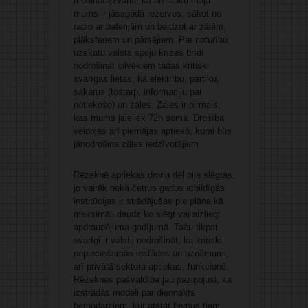
modinātājzvans, ka arī lauku mājā
mums ir jāsagādā rezerves, sākot no
radio ar baterijām un beidzot ar zālēm,
plāksteriem un pārsējiem. Par noturību
uzskatu valsts spēju krīzes brīdī
nodrošināt cilvēkiem tādas kritiski
svarīgas lietas, kā elektrību, pārtiku,
sakarus (tostarp, informāciju par
notiekošo) un zāles. Zāles ir pirmais,
kas mums jāieliek 72h somā. Drošība
veidojas arī piemājas aptiekā, kurai būs
jānodrošina zāles iedzīvotājiem.
Rēzeknē aptiekas dronu dēļ bija slēgtas,
jo vairāk nekā četrus gadus atbildīgās
institūcijas ir strādājušas pie plāna kā
maksimāli daudz ko slēgt vai aizliegt
apdraudējuma gadījumā. Taču tikpat
svarīgi ir valstij nodrošināt, ka kritiski
nepieciešamās iestādes un uzņēmumi,
arī privātā sektora aptiekas, funkcionē.
Rēzeknes pašvaldība jau paziņojusi, ka
izstrādās modeli par diennakts
bērnudārziem, kur atstāt bērnus tiem