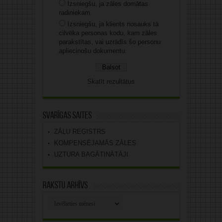
Izsniegšu, ja zāles domātas
radiniekam.
Izsniegšu, ja klients nosauks tā
cilvēka personas kodu, kam zāles
parakstītas, vai uzrādīs šo personu
apliecinošu dokumentu.
Skatīt rezultātus
Svarīgas saites
ZĀĻU REĢISTRS
KOMPENSĒJAMĀS ZĀLES
UZTURA BAGĀTINĀTĀJI
Rakstu arhīvs
Rakstu
arhīvs