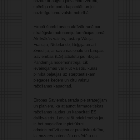
nozare ar augstu pievienoto vērtību,
spēcīgu eksporta kapacitāti un ļoti
nozīmīgu lomu valsts noturībā.
Eiropā šobrīd arvien aktīvāk runā par
stratēģisko autonomiju farmācijas jomā.
Aktīvākās valstis, tostarp Vācija,
Francija, Nīderlande, Beļģija un arī
Zviedrija, ar savu nacionālo un Eiropas
Savienības (ES) atbalstu jau rīkojas.
Pandēmija nodemonstrēja, cik
ievainojamas var kļūt valstis, kuras
pilnībā paļaujas uz starptautiskām
piegādes ķēdēm un citu valstu
ražošanas kapacitāti.
Eiropas Savienība strādā pie stratēģijām
un plāniem, kā atjaunot farmaceitiskās
ražošanas jaudas un kapacitāti ES
dalībvalstīs. Latvijai šī priekšrocība jau
ir, bet pagaidām ir pietrūkusi
administratīvā griba ar praktisku rīcību,
lai nozares potenciālu novērtētu un