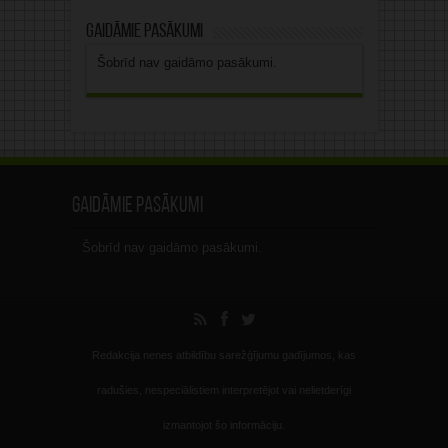
Gaidāmie pasākumi
Šobrīd nav gaidāmo pasākumi.
Gaidāmie pasākumi
Šobrīd nav gaidāmo pasākumi.
Redakcija nenes atbildību sarežģījumu gadījumos, kas
radušies, nespeciālistiem interpretējot vai nelietderīgi
izmantojot šo informāciju.