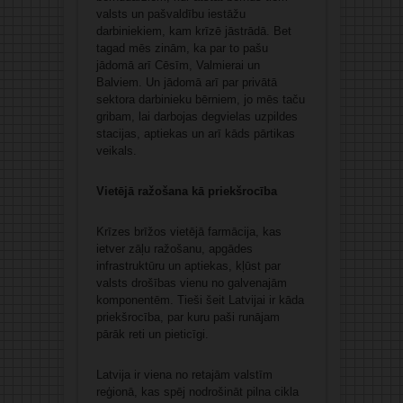
valsts un pašvaldību iestāžu
darbiniekiem, kam krīzē jāstrādā. Bet
tagad mēs zinām, ka par to pašu
jādomā arī Cēsīm, Valmierai un
Balviem. Un jādomā arī par privātā
sektora darbinieku bērniem, jo mēs taču
gribam, lai darbojas degvielas uzpildes
stacijas, aptiekas un arī kāds pārtikas
veikals.
Vietējā ražošana kā priekšrocība
Krīzes brīžos vietējā farmācija, kas
ietver zāļu ražošanu, apgādes
infrastruktūru un aptiekas, kļūst par
valsts drošības vienu no galvenajām
komponentēm. Tieši šeit Latvijai ir kāda
priekšrocība, par kuru paši runājam
pārāk reti un pieticīgi.
Latvija ir viena no retajām valstīm
reģionā, kas spēj nodrošināt pilna cikla