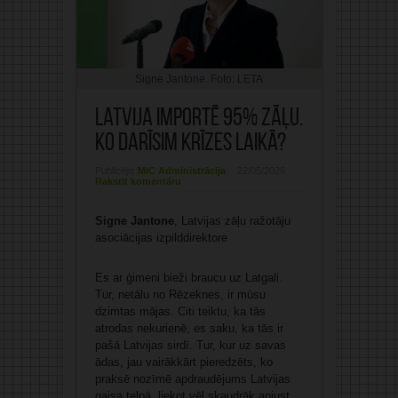
Signe Jantone. Foto: LETA
Latvija importē 95% zāļu.
Ko darīsim krīzes laikā?
Publicējis:
MIC Administrācija
22/05/2026
Rakstīt komentāru
Signe Jantone
, Latvijas zāļu ražotāju
asociācijas izpilddirektore
Es ar ģimeni bieži braucu uz Latgali.
Tur, netālu no Rēzeknes, ir mūsu
dzimtas mājas. Citi teiktu, ka tās
atrodas nekurienē, es saku, ka tās ir
pašā Latvijas sirdī. Tur, kur uz savas
ādas, jau vairākkārt pieredzēts, ko
praksē nozīmē apdraudējums Latvijas
gaisa telpā, liekot vēl skaudrāk apjust,