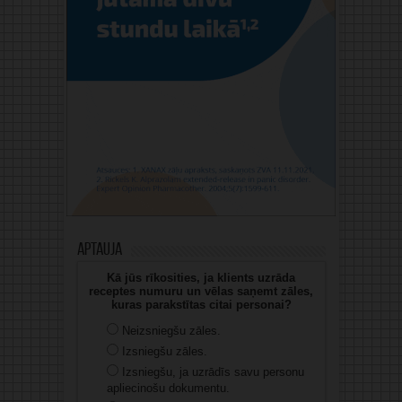
Aptauja
Kā jūs rīkosities, ja klients uzrāda
receptes numuru un vēlas saņemt zāles,
kuras parakstītas citai personai?
Neizsniegšu zāles.
Izsniegšu zāles.
Izsniegšu, ja uzrādīs savu personu
apliecinošu dokumentu.