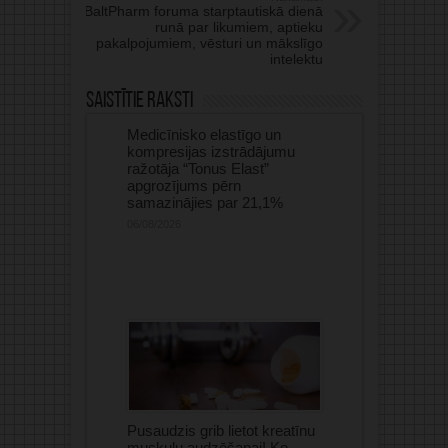
BaltPharm foruma starptautiskā dienā
runā par likumiem, aptieku
pakalpojumiem, vēsturi un mākslīgo
intelektu
Saistītie raksti
Medicīnisko elastīgo un
kompresijas izstrādājumu
ražotāja “Tonus Elast”
apgrozījums pērn
samazinājies par 21,1%
06/08/2026
Pusaudzis grib lietot kreatīnu
muskuļu audzēšanai! Ko