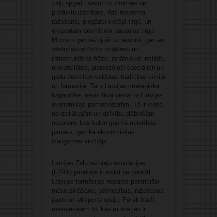
zāļu apgādi, sākot no zinātnes un
produktu izstrādes, līdz modernai
ražošanai, piegādei vietējā tirgū. un
eksportam desmitiem pasaules tirgu.
Mums ir gan ražojoši uzņēmumi, gan arī
vēsturiski attīstīta zināšanu un
infrastruktūras bāze, zinātniskie institūti,
universitātes, pieredzējuši speciālisti un
gadu desmitos veidotas tradīcijas ķīmijā
un farmācijā. Tā ir Latvijas stratēģiska
kapacitāte, nevis tikai viena no Latvijas
ekonomikas pamatnozarēm. Tā ir viena
no izcilākajām un dzīvību glābjošām
nozarēm, kas kalpo gan kā noturības
pamats, gan kā ekonomiskās
izaugsmes virzītājs.
Latvijas Zāļu ražotāju asociācijas
(LZRA) prioritāte ir atklāt un parādīt
Latvijas farmācijas nozares potenciālu,
mūsu zināšanu, pētniecības, ražošanas
jaudu un eksporta spēju. Pārāk bieži
nenovērtējam to, kas mums jau ir: