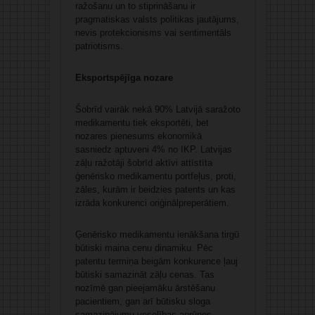
ražošanu un to stiprināšanu ir
pragmatiskas valsts politikas jautājums,
nevis protekcionisms vai sentimentāls
patriotisms.
Eksportspējīga nozare
Šobrīd vairāk nekā 90% Latvijā saražoto
medikamentu tiek eksportēti, bet
nozares pienesums ekonomikā
sasniedz aptuveni 4% no IKP. Latvijas
zāļu ražotāji šobrīd aktīvi attīstīta
ģenērisko medikamentu portfeļus, proti,
zāles, kurām ir beidzies patents un kas
izrāda konkurenci oriģinālpreperātiem.
Ģenērisko medikamentu ienākšana tirgū
būtiski maina cenu dinamiku. Pēc
patentu termiņa beigām konkurence ļauj
būtiski samazināt zāļu cenas. Tas
nozīmē gan pieejamāku ārstēšanu
pacientiem, gan arī būtisku sloga
samazinājumu veselības aprūpes