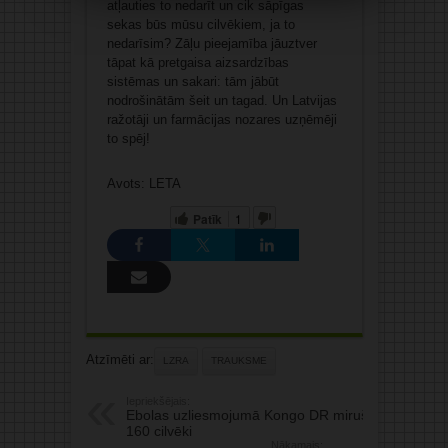
atļauties to nedarīt un cik sāpīgas
sekas būs mūsu cilvēkiem, ja to
nedarīsim? Zāļu pieejamība jāuztver
tāpat kā pretgaisa aizsardzības
sistēmas un sakari: tām jābūt
nodrošinātām šeit un tagad. Un Latvijas
ražotāji un farmācijas nozares uzņēmēji
to spēj!
Avots: LETA
Patīk
1
Atzīmēti ar:
LZRA
TRAUKSME
Iepriekšējais:
Ebolas uzliesmojumā Kongo DR miruši
160 cilvēki
Nākamais: