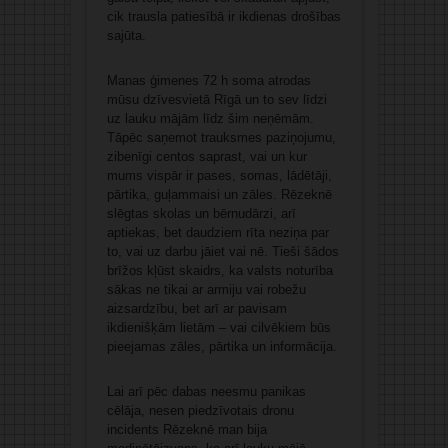
cik trausla patiesībā ir ikdienas drošības
sajūta.
Manas ģimenes 72 h soma atrodas
mūsu dzīvesvietā Rīgā un to sev līdzi
uz lauku mājām līdz šim neņēmām.
Tāpēc saņemot trauksmes paziņojumu,
zibenīgi centos saprast, vai un kur
mums vispār ir pases, somas, lādētāji,
pārtika, guļammaisi un zāles. Rēzeknē
slēgtas skolas un bērnudārzi, arī
aptiekas, bet daudziem rīta neziņa par
to, vai uz darbu jāiet vai nē. Tieši šādos
brīžos kļūst skaidrs, ka valsts noturība
sākas ne tikai ar armiju vai robežu
aizsardzību, bet arī ar pavisam
ikdienišķām lietām – vai cilvēkiem būs
pieejamas zāles, pārtika un informācija.
Lai arī pēc dabas neesmu panikas
cēlāja, nesen piedzīvotais dronu
incidents Rēzeknē man bija