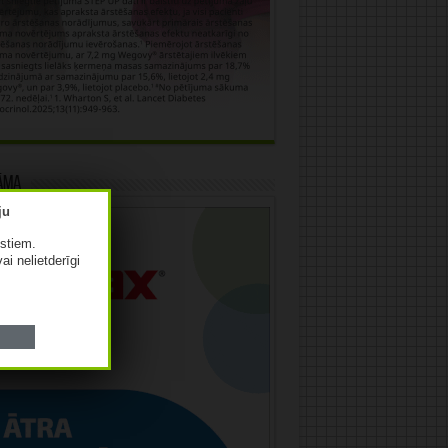
āma
istiem.
vai nelietderīgi