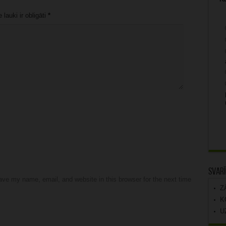
lauki ir obligāti
*
Svarī
ve my name, email, and website in this browser for the next time
Z
K
U