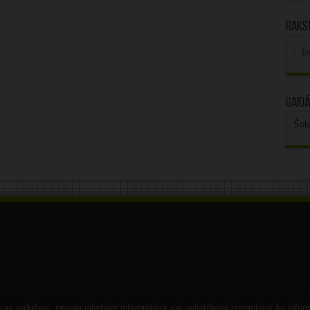
Rakst
Rak
arhī
Gaidā
Šob
s radušies, nespeciālistiem interpretējot vai nelietderīgi izmantojot šo infor