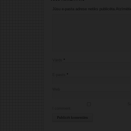
Jūsu e-pasta adrese netiks publicēta.Atzīmētie 
Vārds
*
E-pasts
*
Web
Sa
I comment.
Alternative: