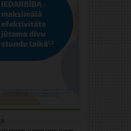
uja
 jūs rīkosities, ja klients uzrāda receptes