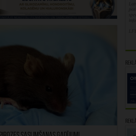
Latv
poz
spe
inf
LFB
Rekl
Rekl
spirozes saslimšanas gadījumi