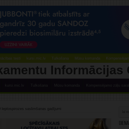
ācības testi
kursi.mic.lv
Tulkošana
Mūsu komanda
Kompensējamo
kursi.mic.lv
Tulkošana
Mūsu komanda
Kompensējamo zāļu sara
 49 leptospirozes saslimšanas gadījumi
Diena