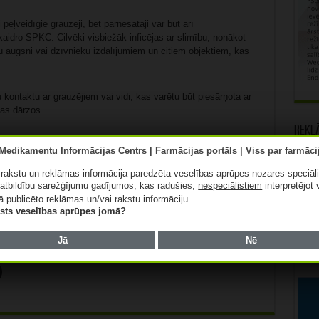
peļveidīgie grauzēji, bet pārnēsātāji var būt arī
kaidro SPKC. Cilvēki visbiežāk inficējas ar slimību, nonākot
u augsni vai dzīvnieku izdalījumiem un citiem objektiem, kas
 kontaktu ar grauzējiem vai vidi, kas varētu būt piesārņota ar
jas dārzos.
Rekl
ība, kas tiek pārnesta no dzīvniekiem uz cilvēkiem.
spiras, kas ārējā vidē var saglabāties nedēļām vai pat
s ir jutīgas pret izžūšanu un augstu temperatūru, norāda
ā rakstu un reklāmas informācija paredzēta veselības aprūpes nozares speciāl
 ar urīnu. Uzņēmīgi ir visi siltasiņu dzīvnieki, kas nozīmē, ka
atbildību sarežģījumu gadījumos, kas radušies,
nespeciālistiem
interpretējot 
ā publicēto reklāmas un/vai rakstu informāciju.
lists veselības aprūpes jomā?
Jā
Nē
Patīk