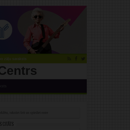
 zāļu saraksts
ksts
s citāts