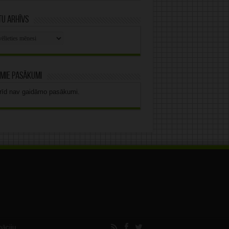
u arhīvs
stu
vs
mie pasākumi
rīd nav gaidāmo pasākumi.
māciju.