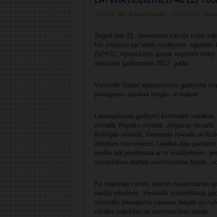
Publicējis:
MIC Administrācija
01/12/2025
Raks
Šogad līdz 21. novembrim Latvijā kopā reģis
trīs ziņojumi par letālu iznākumu, aģentūru
(SPKC). Iepriekšējos gados reģistrēti vidēj
astoņiem gadījumiem 2017. gadā.
Visvairāk šogad leptospirozes gadījumu reģi
pieaugumu vasaras beigās un rudenī.
Leptospirozes gadījumi konstatēti vairākās 
novadā, Ropažu novadā, Jelgavas novadā,
Kuldīgas novadā, Valmieras novadā un Alūks
ārstēties stacionāros. Lielākā daļa pacientu
varētu būt piesārņota ar to izdalījumiem, pi
uzkopšanas darbus saimniecības telpās, 
Kā skaidroja centrā, katram saslimšanas gad
varēja inficēties. Visvairāk saslimšanas gad
sezonālu pieaugumu vasaras beigās un rudenī
cilvēka mājokļos un saimniecības telpās.