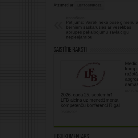
Atzīmēti ar:
LEPTOSPIROZE
Iepriekšējais:
Pētījums: Vairāk nekā puse ģimeņu a
bērniem saskārusies ar veselības
aprūpes pakalpojumu savlaicīgu
nepieejamību
Saistītie raksti
Medicī
kompre
ražotā
apgro
samaz
06/08/2
2026. gada 25. septembrī
LFB aicina uz menedžmenta
kompetenču konferenci Rīgā!
06/08/2026
Jūsu komentārs