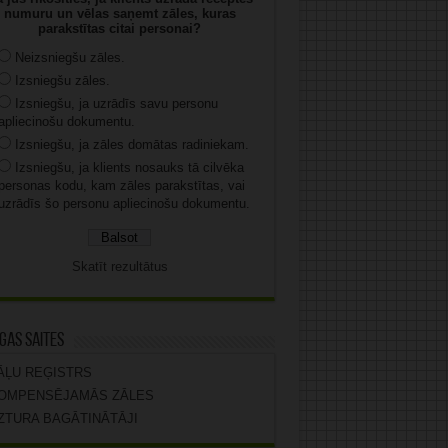
numuru un vēlas saņemt zāles, kuras
parakstītas citai personai?
Neizsniegšu zāles.
Izsniegšu zāles.
Izsniegšu, ja uzrādīs savu personu
apliecinošu dokumentu.
Izsniegšu, ja zāles domātas radiniekam.
Izsniegšu, ja klients nosauks tā cilvēka
personas kodu, kam zāles parakstītas, vai
uzrādīs šo personu apliecinošu dokumentu.
Skatīt rezultātus
gas saites
ĀĻU REĢISTRS
OMPENSĒJAMĀS ZĀLES
ZTURA BAGĀTINĀTĀJI