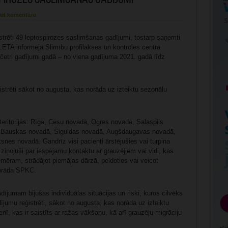
tīt komentāru
trēti 49 leptospirozes saslimšanas gadījumi, tostarp saņemti
 LETA informēja Slimību profilakses un kontroles centrā
i četri gadījumi gadā – no viena gadījuma 2021. gadā līdz
strēti sākot no augusta, kas norāda uz izteiktu sezonālu
teritorijās: Rīgā, Cēsu novadā, Ogres novadā, Salaspils
 Bauskas novadā, Siguldas novadā, Augšdaugavas novadā,
nes novadā. Gandrīz visi pacienti ārstējušies vai turpina
 ziņojuši par iespējamu kontaktu ar grauzējiem vai vidi, kas
emēram, strādājot piemājas dārzā, peldoties vai veicot
norāda SPKC.
ījumam bijušas individuālas situācijas un riski, kuros cilvēks
ījumu reģistrēti, sākot no augusta, kas norāda uz izteiktu
, kas ir saistīts ar ražas vākšanu, kā arī grauzēju migrāciju