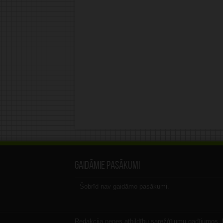
Gaidāmie pasākumi
Šobrīd nav gaidāmo pasākumi.
Redakcija nenes atbildību sarežģījumu gadījumos, ka