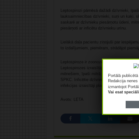
Leptospirozi pārnēsā dažādi dzīvnieki, īpaši 
lauksaimniecības dzīvnieki, suņi un kaķi, s
saskarē ar dzīvnieku piesārņotu ūdeni, mitr
piesārņoti ar inficētu dzīvnieku urīnu.
Lielākā daļa pacientu ziņojuši par iespējamu
to izdalījumiem, piemēram, strādājot piemā
Leptospiroze ir zoonoze jeb infekcijas slim
Leptospirozes izraisītājs ir baktērijas lepto
mēnešiem, īpaši mitrā un vēsā vidē, taču tā
Portālā publicēt
SPKC. Inficētie dzīvnieki izdala leptospiras
Redakcija nenes 
infekcijas izraisītāji plaši cirkulē dabā.
izmantojot Portāl
Vai esat speciā
Avots: LETA