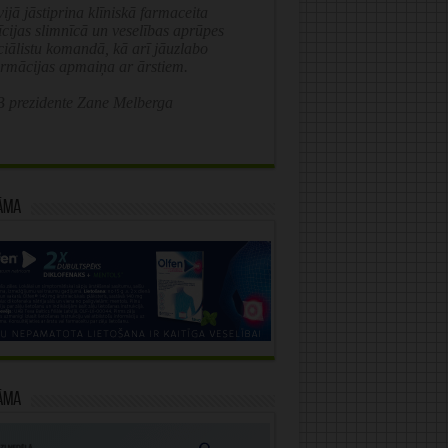
ijā jāstiprina klīniskā farmaceita
īcijas slimnīcā un veselības aprūpes
ciālistu komandā, kā arī jāuzlabo
ormācijas apmaiņa ar ārstiem.
 prezidente Zane Melberga
āma
āma