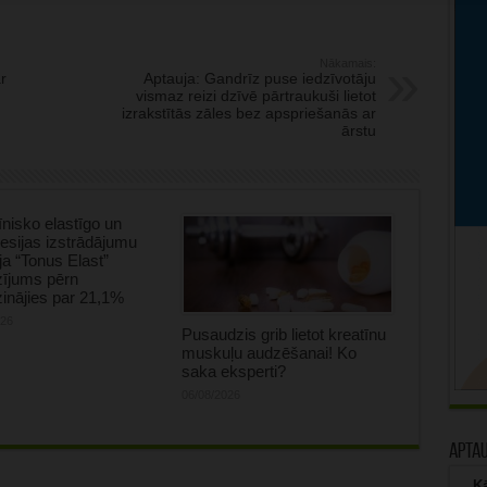
Nākamais:
r
Aptauja: Gandrīz puse iedzīvotāju
vismaz reizi dzīvē pārtraukuši lietot
izrakstītās zāles bez apspriešanās ar
ārstu
nisko elastīgo un
sijas izstrādājumu
ja “Tonus Elast”
zījums pērn
inājies par 21,1%
026
Pusaudzis grib lietot kreatīnu
muskuļu audzēšanai! Ko
saka eksperti?
06/08/2026
Apta
Kā