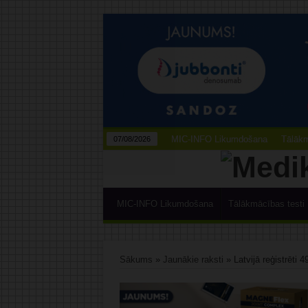
MIC-INFO Likumdošana
Tālākm
07/08/2026
MIC-INFO Likumdošana
Tālākmācības testi
Sākums
»
Jaunākie raksti
»
Latvijā reģistrēti