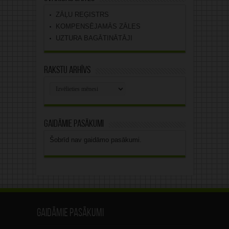
ZĀĻU REĢISTRS
KOMPENSĒJAMĀS ZĀLES
UZTURA BAGĀTINĀTĀJI
Rakstu arhīvs
Rakstu
arhīvs
Gaidāmie pasākumi
Šobrīd nav gaidāmo pasākumi.
Gaidāmie pasākumi