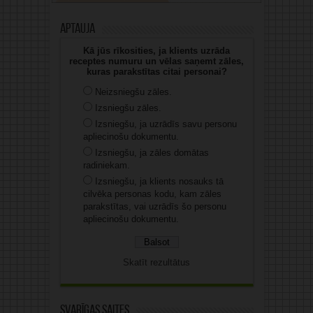
Aptauja
Kā jūs rīkosities, ja klients uzrāda
receptes numuru un vēlas saņemt zāles,
kuras parakstītas citai personai?
Neizsniegšu zāles.
Izsniegšu zāles.
Izsniegšu, ja uzrādīs savu personu
apliecinošu dokumentu.
Izsniegšu, ja zāles domātas
radiniekam.
Izsniegšu, ja klients nosauks tā
cilvēka personas kodu, kam zāles
parakstītas, vai uzrādīs šo personu
apliecinošu dokumentu.
Skatīt rezultātus
Svarīgas saites