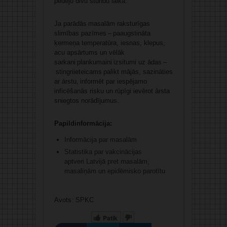
pēdējo divu stundu laikā.
Ja parādās masalām raksturīgas
slimības pazīmes – paaugstināta
ķermeņa temperatūra, iesnas, klepus,
acu apsārtums un vēlāk
sarkani plankumaini izsitumi uz ādas –
stingriieteicams palikt mājās, sazināties
ar ārstu, informēt par iespējamo
inficēšanās risku un rūpīgi ievērot ārsta
sniegtos norādījumus.
Papildinformācija:
Informācija par masalām
Statistika par vakcinācijas
aptveri Latvijā pret masalām,
masaliņām un epidēmisko parotītu
Avots: SPKC
Patīk