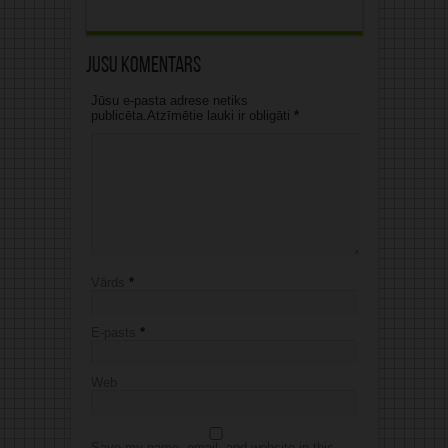
Jūsu komentārs
Jūsu e-pasta adrese netiks
publicēta.Atzīmētie lauki ir obligāti
*
Vārds
*
E-pasts
*
Web
Save my name, email, and website in this