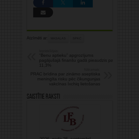
Atzīmēti ar:
MASALAS
SPKC
Iepriekšējais:
“Benu aptieku” apgrozījums
pagājušajā finanšu gadā pieaudzis par
11,3%
Nākamais:
PRAC brīdina par zināmo aseptiska
meningīta risku pēc čikungunjas
vakcīnas Ixchiq lietošanas
Saistītie raksti
2026. gada 25. septembrī