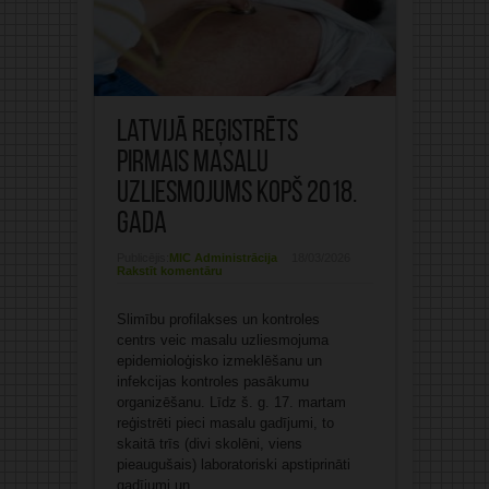
Latvijā reģistrēts
pirmais masalu
uzliesmojums kopš 2018.
gada
Publicējis:
MIC Administrācija
18/03/2026
Rakstīt komentāru
Slimību profilakses un kontroles
centrs veic masalu uzliesmojuma
epidemioloģisko izmeklēšanu un
infekcijas kontroles pasākumu
organizēšanu. Līdz š. g. 17. martam
reģistrēti pieci masalu gadījumi, to
skaitā trīs (divi skolēni, viens
pieaugušais) laboratoriski apstiprināti
gadījumi un