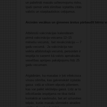
un palielināt masalu uzliesmojumu risku,
īpaši ņemot vērā slimības izplatību citās
valstīs un starptautiskos ceļojumus.
Aicinām vecākus un ģimenes ārstus pārbaudīt bērnu va
Atbilstoši vakcinācijas kalendāram
pirmā vakcinācija veicama 12–15
mēnešu vecumā, bet revakcinācija — 7
gadu vecumā. Ja vakcinācija nav
veikta atbilstošajā vecumā, personām ir
iespēja to saņemt kā valsts apmaksātu
veselības aprūpes pakalpojumu līdz 25
gadu vecumam.
Atgādinām, ka masalas ir ļoti infekcioza
vīrusu slimība, kas galvenokārt izplatās
gaisa ceļā ar sīkiem elpceļu pilieniem,
kas var palikt iekštelpu gaisā. Līdz ar to
inficēšanās iespējama ne tikai tiešā
kontaktā ar saslimušo, bet arī uzturoties
telpās, kurās masalu slimnieks atradies