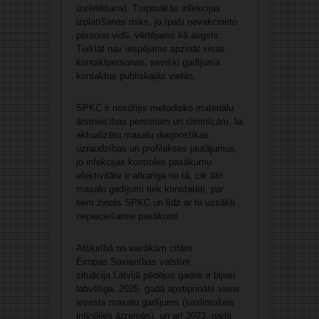
izvērtēšana). Turpmākās infekcijas
izplatīšanas risks, jo īpaši nevakcinēto
personu vidū, vērtējams kā augsts.
Turklāt nav iespējams apzināt visas
kontaktpersonas, sevišķi gadījuma
kontaktus publiskajās vietās.
SPKC ir nosūtījis metodisko materiālu
ārstniecības personām un slimnīcām, lai
aktualizētu masalu diagnostikas,
uzraudzības un profilakses jautājumus,
jo infekcijas kontroles pasākumu
efektivitāte ir atkarīga no tā, cik ātri
masalu gadījumi tiek konstatēti, par
tiem ziņots SPKC un līdz ar to uzsākti
nepieciešamie pasākumi.
Atšķirībā no vairākām citām
Eiropas Savienības valstīm
situācija Latvijā pēdējos gados ir bijusi
labvēlīga. 2025. gadā apstiprināts viens
ievests masalu gadījums (saslimušais
inficējies ārzemēs), un arī 2023. gadā