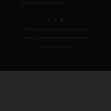
Šobrīd nav gaidāmo pasākumi.
Redakcija nenes atbildību sarežģījumu gadījumos, kas
radušies, nespeciālistiem interpretējot vai nelietderīgi
izmantojot šo informāciju.