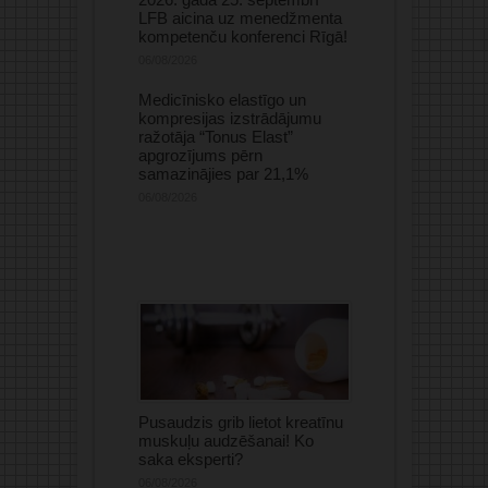
LFB aicina uz menedžmenta
kompetenču konferenci Rīgā!
06/08/2026
Medicīnisko elastīgo un
kompresijas izstrādājumu
ražotāja “Tonus Elast”
apgrozījums pērn
samazinājies par 21,1%
06/08/2026
Pusaudzis grib lietot kreatīnu
muskuļu audzēšanai! Ko
saka eksperti?
06/08/2026