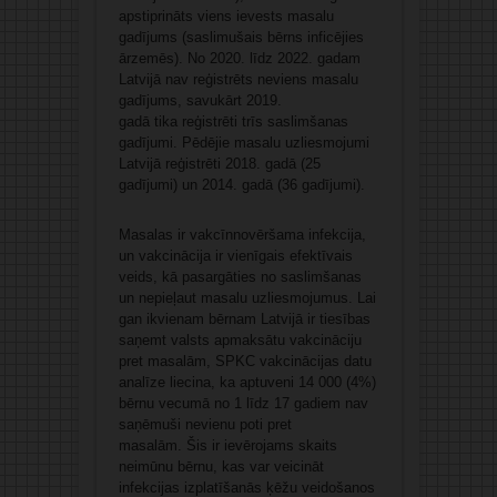
apstiprināts viens ievests masalu
gadījums (saslimušais bērns inficējies
ārzemēs). No 2020. līdz 2022. gadam
Latvijā nav reģistrēts neviens masalu
gadījums, savukārt 2019.
gadā tika reģistrēti trīs saslimšanas
gadījumi. Pēdējie masalu uzliesmojumi
Latvijā reģistrēti 2018. gadā (25
gadījumi) un 2014. gadā (36 gadījumi).
Masalas ir vakcīnnovēršama infekcija,
un vakcinācija ir vienīgais efektīvais
veids, kā pasargāties no saslimšanas
un nepieļaut masalu uzliesmojumus. Lai
gan ikvienam bērnam Latvijā ir tiesības
saņemt valsts apmaksātu vakcināciju
pret masalām, SPKC vakcinācijas datu
analīze liecina, ka aptuveni 14 000 (4%)
bērnu vecumā no 1 līdz 17 gadiem nav
saņēmuši nevienu poti pret
masalām. Šis ir ievērojams skaits
neimūnu bērnu, kas var veicināt
infekcijas izplatīšanās ķēžu veidošanos