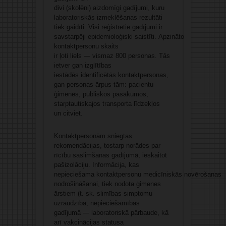
divi (skolēni) aizdomīgi gadījumi, kuru
laboratoriskās izmeklēšanas rezultāti
tiek gaidīti. Visi reģistrētie gadījumi ir
savstarpēji epidemioloģiski saistīti. Apzināto
kontaktpersonu skaits
ir ļoti liels — vismaz 800 personas. Tās
ietver gan izglītības
iestādēs identificētās kontaktpersonas,
gan personas ārpus tām: pacientu
ģimenēs, publiskos pasākumos,
starptautiskajos transporta līdzekļos
un citviet.
Kontaktpersonām sniegtas
rekomendācijas, tostarp norādes par
rīcību saslimšanas gadījumā, ieskaitot
pašizolāciju. Informācija, kas
nepieciešama kontaktpersonu medicīniskās novērošanas
nodrošināšanai, tiek nodota ģimenes
ārstiem (t. sk. slimības simptomu
uzraudzība, nepieciešamības
gadījumā — laboratoriskā pārbaude, kā
arī vakcinācijas statusa