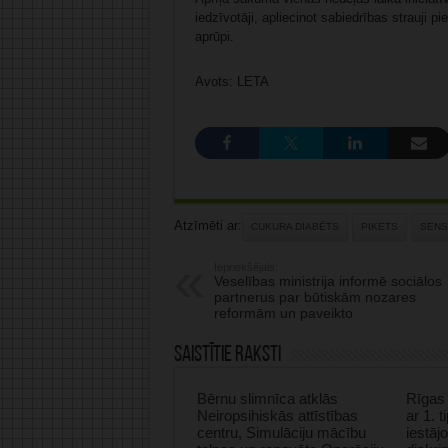
iedzīvotāji, apliecinot sabiedrības strauji 
aprūpi.
Avots: LETA
Atzīmēti ar:
CUKURA DIABĒTS
PIKETS
SENS
Iepriekšējais:
Veselības ministrija informē sociālos
partnerus par būtiskām nozares
reformām un paveikto
Saistītie raksti
Bērnu slimnīca atklās
Rīgas 
Neiropsihiskās attīstības
ar 1. 
centru, Simulāciju mācību
iestāj