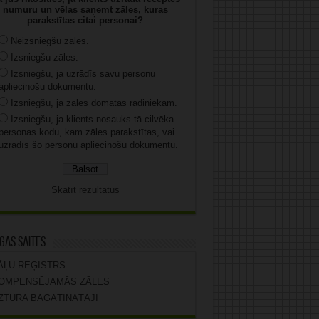
numuru un vēlas saņemt zāles, kuras
parakstītas citai personai?
Neizsniegšu zāles.
Izsniegšu zāles.
Izsniegšu, ja uzrādīs savu personu
apliecinošu dokumentu.
Izsniegšu, ja zāles domātas radiniekam.
Izsniegšu, ja klients nosauks tā cilvēka
personas kodu, kam zāles parakstītas, vai
uzrādīs šo personu apliecinošu dokumentu.
Skatīt rezultātus
gas saites
ĀĻU REĢISTRS
OMPENSĒJAMĀS ZĀLES
ZTURA BAGĀTINĀTĀJI