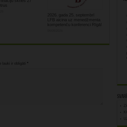
mināciju skries 27
trus
026
2026. gada 25. septembrī
LFB aicina uz menedžmenta
kompetenču konferenci Rīgā!
06/08/2026
lauki ir obligāti
*
Svarī
Z
K
U