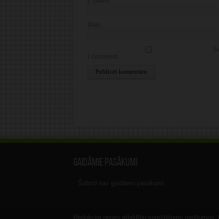
E-pasts
*
Web
Sa
I comment.
Alternative:
Gaidāmie pasākumi
Šobrīd nav gaidāmo pasākumi.
Redakcija nenes atbildību sarežģījumu gadījumos, ka