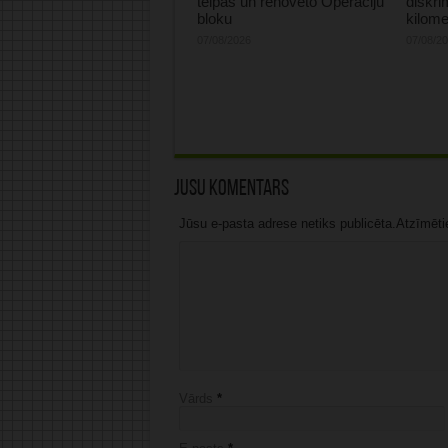
telpas un renovēto Operāciju
diskri
bloku
kilome
07/08/2026
07/08/2
Jūsu komentārs
Jūsu e-pasta adrese netiks publicēta.Atzīmētie 
Vārds
*