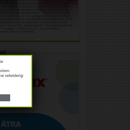
āma
istiem.
vai nelietderīgi