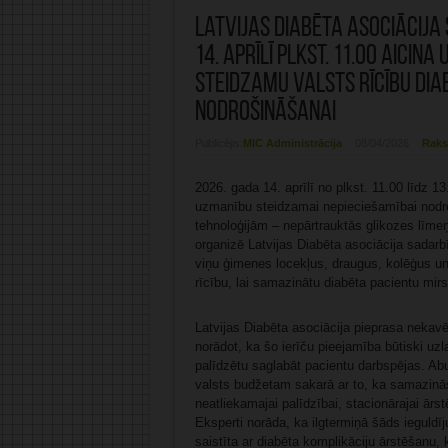
Latvijas Diabēta asociācija
14. aprīlī plkst. 11.00 aicina
steidzamu valsts rīcību di
nodrošināšanai
Publicējis:
MIC Administrācija
08/04/2026
Raks
2026. gada 14. aprīlī no plkst. 11.00 līdz 13
uzmanību steidzamai nepieciešamībai nodro
tehnoloģijām – nepārtrauktās glikozes līm
organizē Latvijas Diabēta asociācija sadarbī
viņu ģimenes locekļus, draugus, kolēģus un 
rīcību, lai samazinātu diabēta pacientu mirs
Latvijas Diabēta asociācija pieprasa nekav
norādot, ka šo ierīču pieejamība būtiski uzl
palīdzētu saglabāt pacientu darbspējas. Ab
valsts budžetam sakarā ar to, ka samazinās
neatliekamajai palīdzībai, stacionārajai ārs
Eksperti norāda, ka ilgtermiņā šāds ieguld
saistīta ar diabēta komplikāciju ārstēšanu, 