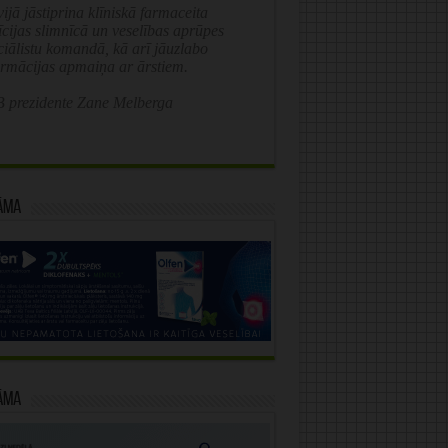
ijā jāstiprina klīniskā farmaceita
īcijas slimnīcā un veselības aprūpes
ciālistu komandā, kā arī jāuzlabo
ormācijas apmaiņa ar ārstiem.
 prezidente Zane Melberga
āma
āma