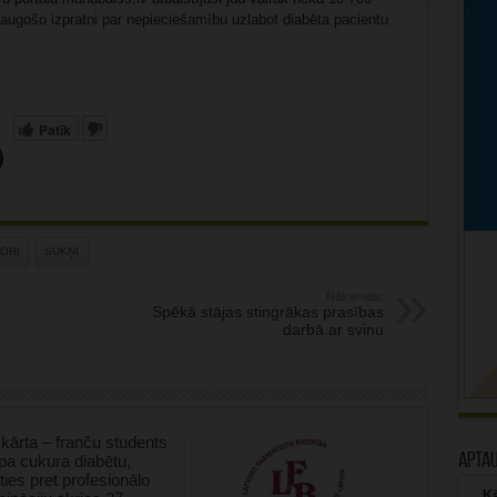
pieaugošo izpratni par nepieciešamību uzlabot diabēta pacientu
Patīk
ORI
SŪKŅI
Nākamais:
Spēkā stājas stingrākas prasības
darbā ar svinu
kārta – franču students
Apta
tipa cukura diabētu,
oties pret profesionālo
Kā