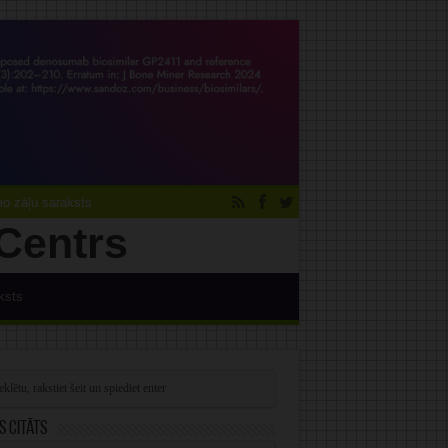
 zāļu saraksts
ksts
s citāts