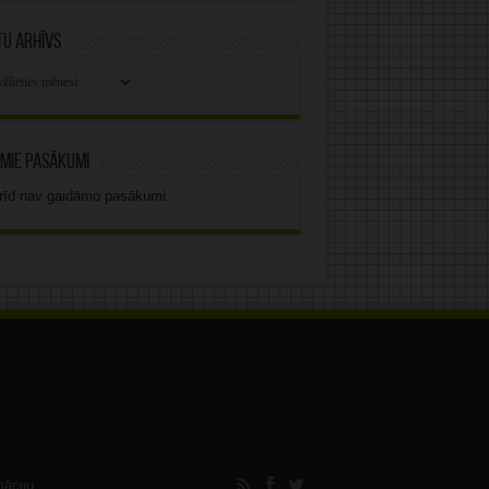
u arhīvs
stu
vs
mie pasākumi
rīd nav gaidāmo pasākumi.
māciju.