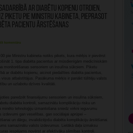
 sadarbībā ar diabētu kopienu otrdien,
 uz piketu pie Ministru kabineta, pieprasot
abēta pacientu ārstēšanas
tīt komentāru
.00 pie Ministru kabineta notiks pikets, kura mērķis ir pievērst
šināt 1. tipa diabēta pacientus ar mūsdienīgām medicīniskām
eņa monitorēšanas sensoriem un insulīna sūkņiem. Piketu
bā ar diabētu kopienu, aicinot piedalīties diabēta pacientus,
visus atbalstītājus. Pasākuma mērķis ir panākt tūlītēju valsts
tību un uzlabotu dzīves kvalitāti.
ējoties paredzēt finansējumu sensoriem un insulīna sūkņiem,
abotu diabēta kontroli, samazinātu komplikāciju risku un
u minēto tehnoloģiju izmantošana sniedz virkni ieguvumu
 izdevumi gan veselības, gan sociālajai aprūpei –
tēšanai un dārgu, invalidizējošu diabēta komplikāciju ārstēšanai.
ījums samazinātu valsts izdevumus. Lielākā daļa izmaksu
kuras iespējams novērst ar efektīvāku slimības kontroli.