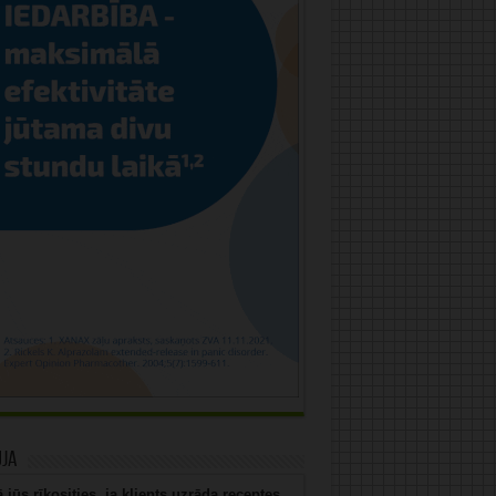
uja
 jūs rīkosities, ja klients uzrāda receptes