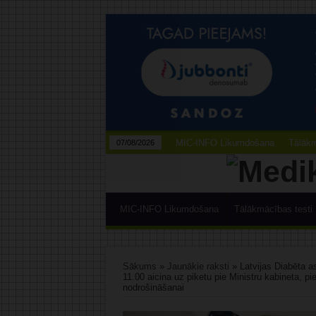
MIC-INFO Likumdošana
Tālākm
07/08/2026
MIC-INFO Likumdošana
Tālākmācības testi
Sākums
»
Jaunākie raksti
»
Latvijas Diabēta as
11.00 aicina uz piketu pie Ministru kabineta, p
nodrošināšanai