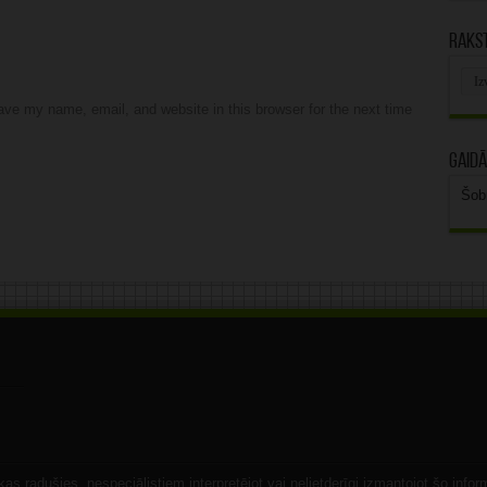
Rakst
Rak
arhī
ve my name, email, and website in this browser for the next time
Gaidā
Šob
s radušies, nespeciālistiem interpretējot vai nelietderīgi izmantojot šo infor