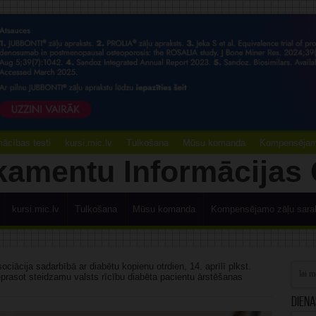
ācības testi
kursi.mic.lv
Tulkošana
Mūsu komanda
Kompensējamo
kursi.mic.lv
Tulkošana
Mūsu komanda
Kompensējamo zāļu sara
ociācija sadarbībā ar diabētu kopienu otrdien, 14. aprīlī plkst.
ieprasot steidzamu valsts rīcību diabēta pacientu ārstēšanas
Diena