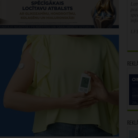
Latv
poz
spe
inf
LFB
Rekl
Rekl