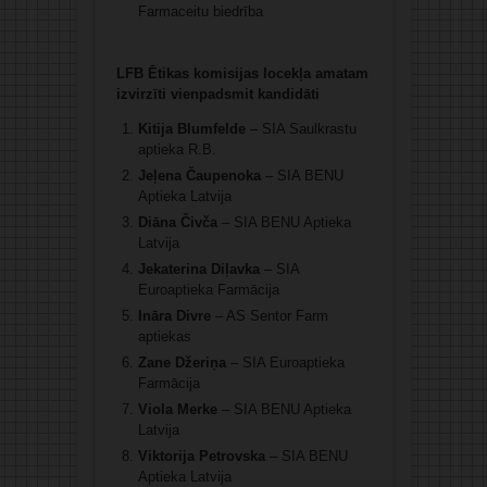
Farmaceitu biedrība
LFB Ētikas komisijas locekļa amatam
izvirzīti vienpadsmit kandidāti
Kitija Blumfelde
– SIA Saulkrastu
aptieka R.B.
Jeļena Čaupenoka
– SIA BENU
Aptieka Latvija
Diāna Čivča
– SIA BENU Aptieka
Latvija
Jekaterina Diļavka
– SIA
Euroaptieka Farmācija
Ināra Divre
– AS Sentor Farm
aptiekas
Zane Džeriņa
– SIA Euroaptieka
Farmācija
Viola Merke
– SIA BENU Aptieka
Latvija
Viktorija Petrovska
– SIA BENU
Aptieka Latvija