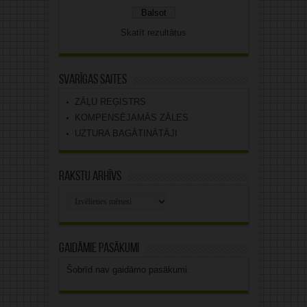
Skatīt rezultātus
Svarīgas saites
ZĀĻU REĢISTRS
KOMPENSĒJAMĀS ZĀLES
UZTURA BAGĀTINĀTĀJI
Rakstu arhīvs
Rakstu
arhīvs
Gaidāmie pasākumi
Šobrīd nav gaidāmo pasākumi.