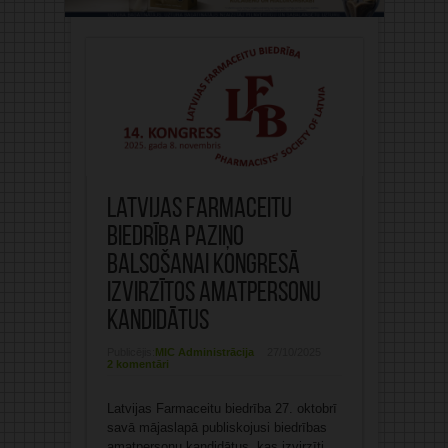
Latvijas Farmaceitu
biedrība paziņo
balsošanai kongresā
izvirzītos amatpersonu
kandidātus
Publicējis:
MIC Administrācija
27/10/2025
2 komentāri
Latvijas Farmaceitu biedrība 27. oktobrī
savā mājaslapā publiskojusi biedrības
amatpersonu kandidātus, kas izvirzīti