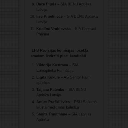
Dace Pijola
– SIA BENU Aptieka
Latvija
Ilze Priedniece
– SIA BENU Aptieka
Latvija
Kristīne Vrubļevska
– SIA Contract
Pharma
LFB Revīzijas komisijas locekļa
amatam izvirzīti pieci kandidāti
Viktorija Kostrova
– SIA
Euroaptieka Farmācija
Ligita Kukule
– AS Sentor Farm
aptiekas
Tatjana Patenko
– SIA BENU
Aptieka Latvija
Artūrs Praškilēvics
– RSU Sarkanā
krusta medicīnas koledža
Sanita Trautmane
– SIA Latvijas
Aptieka