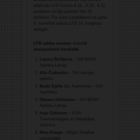
atbilstoši
LFB Statūtu
6.16., 6.20., 6.22.
punktiem un bija pieteikti līdz 25.
oktobrim. Par šiem kandidātiem šā gada
8. novembrī balsos LFB 14. kongresa
delegāti.
LFB valdes amatam izvirzīti
deviņpadsmit kandidāti
Lauma Bolšteina
– SIA BENU
Aptieka Latvija
Alla Čudovska
– SIA Latvijas
aptieka
Beāte Eglīte
(bij. Kaminska) – SIA
Apotheka
Oksana Gehtmane
– SIA BENU
Aptieka Latvija
Inga Gūtmane
– VSIA
Traumatoloģijas un ortopēdijas
slimnīca
Nora Krauja
– Rīgas Stradiņa
universitāte