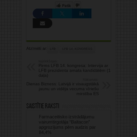
Patīk
Atzīmēti ar:
LFB
LFB 14. KONGRESS
Iepriekšējais:
Pirms LFB 14. kongresa: Intervija ar
LFB prezidenta amata kandidātēm (1.
daļa)
Nākamais:
Dienas Bizness: Latvijā ir visaugstākā
jaunu un vidēja vecuma vīriešu
mirstība ES
Saistītie raksti
Farmaceitisko izstrādājumu
vairumtirgotāja “Baltacon”
apgrozījums pērn audzis par
84,4%