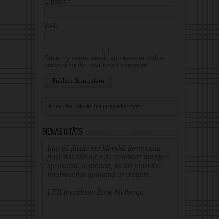
E-pasts
*
Web
Save my name, email, and website in this
browser for the next time I comment.
Alternative:
Dienas citāts
Latvijā jāstiprina klīniskā farmaceita
pozīcijas slimnīcā un veselības aprūpes
speciālistu komandā, kā arī jāuzlabo
informācijas apmaiņa ar ārstiem.
LFB prezidente Zane Melberga