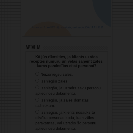
Aptauja
Kā jūs rīkosities, ja klients uzrāda
receptes numuru un vēlas saņemt zāles,
kuras parakstītas citai personai?
Neizsniegšu zāles.
Izsniegšu zāles.
Izsniegšu, ja uzrādīs savu personu
apliecinošu dokumentu.
Izsniegšu, ja zāles domātas
radiniekam.
Izsniegšu, ja klients nosauks tā
cilvēka personas kodu, kam zāles
parakstītas, vai uzrādīs šo personu
apliecinošu dokumentu.