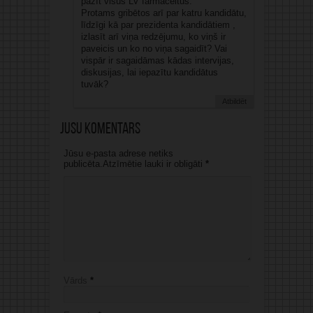
pazīt visus LV farmaceitus.
Protams gribētos arī par katru kandidātu,
līdzīgi kā par prezidenta kandidātiem ,
izlasīt arī viņa redzējumu, ko viņš ir
paveicis un ko no viņa sagaidīt? Vai
vispār ir sagaidāmas kādas intervijas,
diskusijas, lai iepazītu kandidātus
tuvāk?
Atbildēt
Jūsu komentārs
Jūsu e-pasta adrese netiks
publicēta.Atzīmētie lauki ir obligāti
*
Vārds
*