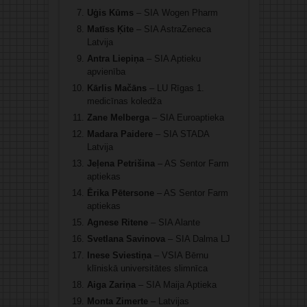
Uģis Kūms
– SIA Wogen Pharm
Matīss Ķite
– SIA AstraZeneca
Latvija
Antra Liepiņa
– SIA Aptieku
apvienība
Kārlis Mačāns
– LU Rīgas 1.
medicīnas koledža
Zane Melberga
– SIA Euroaptieka
Madara Paidere
– SIA STADA
Latvija
Jeļena Petrišina
– AS Sentor Farm
aptiekas
Ērika Pētersone
– AS Sentor Farm
aptiekas
Agnese Ritene
– SIA Alante
Svetlana Savinova
– SIA Dalma LJ
Inese Sviestiņa
– VSIA Bērnu
klīniskā universitātes slimnīca
Aiga Zariņa
– SIA Maija Aptieka
Monta Zimerte
– Latvijas