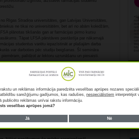
n profesionālo izglītību, aizstāvēt farmācijas studentu
prestižu.
o Rīgas Stradiņa universitātes, gan Latvijas Universitātes,
lībniekus ne tikai no universitātēm, bet arī no abām koledžām,
 LFSA plānotas tikšanās gan ar farmācijas pirmo kursu
pasākums. Tāpat LFSA pārstāves pastāstīja par nākamajā
mācijas studentus varētu iepazīstināt ar plašajām darba
urās var darboties pēc studiju beigšanas. Šī semināra
, piemēram, palīdzot ar lektoru uzrunāšanu un piesaisti.
ā pastāstīja par tuvākajā laikā plānotajiem LFB pasākumiem –
Rekl
icināti piedalīties arī farmācijas studenti, jau par tradīciju
u attālināto konferenci februārī vai martā, kuras laikā LFSA
gadējo starptautisko BaltPharm Forum konferenci un novembrī
ā rakstu un reklāmas informācija paredzēta veselības aprūpes nozares speciāl
sniegt nelielu ieskatu LFSA darbā aicināti LFSA valdes
atbildību sarežģījumu gadījumos, kas radušies,
nespeciālistiem
interpretējot 
ība pārskatīt un atjaunot LFSA nolikumu – pie šī jautājuma
ā publicēto reklāmas un/vai rakstu informāciju.
lists veselības aprūpes jomā?
Jā
Nē
aistīt vairāk aktīvistu, periodiski organizēt pasākumus un
ošanos.
i un Jūlijai panākumus šo mērķu sasniegšanā!