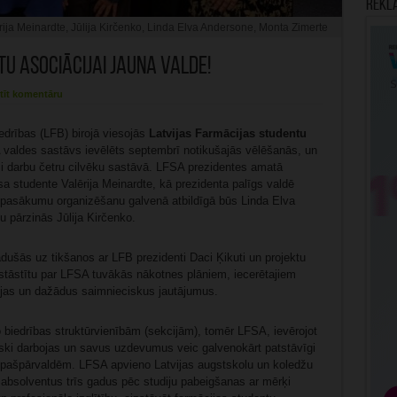
Rekl
rija Meinardte, Jūlija Kirčenko, Linda Elva Andersone, Monta Zimerte
u asociācijai jauna valde!
tīt komentāru
edrības (LFB) birojā viesojās
Latvijas Farmācijas studentu
valdes sastāvs ievēlēts septembrī notikušajās vēlēšanās, un
usi darbu četru cilvēku sastāvā. LFSA prezidentes amatā
sa studente Valērija Meinardte, kā prezidenta palīgs valdē
s pasākumu organizēšanu galvenā atbildīgā būs Linda Elva
 pārzinās Jūlija Kirčenko.
dušās uz tikšanos ar LFB prezidenti Daci Ķikuti un projektu
pastāstītu par LFSA tuvākās nākotnes plāniem, iecerētajiem
jas un dažādus saimnieciskus jautājumus.
biedrības struktūrvienībām (sekcijām), tomēr LFSA, ievērojot
ski darbojas un savus uzdevumus veic galvenokārt patstāvīgi
u pašpārvaldēm. LFSA apvieno Latvijas augstskolu un koledžu
absolventus trīs gadus pēc studiju pabeigšanas ar mērķi