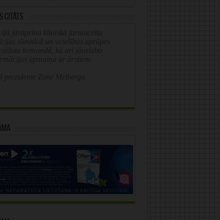
s citāts
ijā jāstiprina klīniskā farmaceita
īcijas slimnīcā un veselības aprūpes
ciālistu komandā, kā arī jāuzlabo
ormācijas apmaiņa ar ārstiem.
 prezidente Zane Melberga
āma