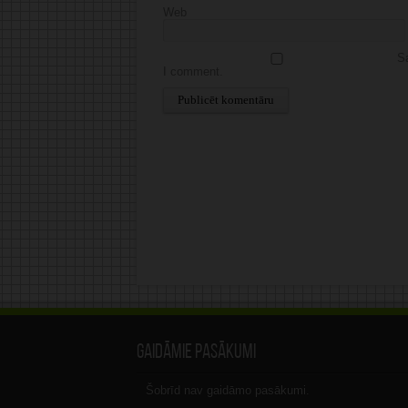
Web
Sa
I comment.
Alternative:
Gaidāmie pasākumi
Šobrīd nav gaidāmo pasākumi.