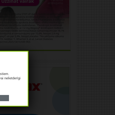
āma
istiem.
vai nelietderīgi