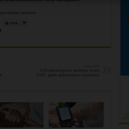
 prezidentes asistente
Patīk
Nākamais:
LFB Apbalvojumu padome izziņo
e
2025. gada apbalvojumu laureātus