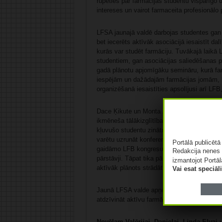
rūpēties par farmācijas studentu vispārīgo u
intereses un vairot farmaceita profesionālo 
LFSA jaunajā valdē darbojas studentes gan n
bet iecerēts aktīvāk asociācijā iesaistīt da
kurās var studēt farmāciju. Tuvākajā laikā
studentiem, gan asociācijas saliedēšanas 
gadā plānotu apjomīgāku semināru, kurā far
iespējām un dažādajām farmācijas jomām, k
organizēšanā iesaistīties apsolījusi arī LFB
Dace Ķikute un Monta Zimerte tikšanās laik
ikmēneša tālākizglītības konferencēm, kurās a
kļuvušo studentu zinātniski pētniecisko darb
varētu uzrunāt konferences dalībniekus, ik
Portālā publicēt
gaidāmo LFB kongresu, kurā piedalīties un 
Redakcija nenes 
pārstāvji. Tāpat tika pārrunāta nepieciešam
izmantojot Portāl
aktīvāk plānots strādāt 2026. gadā.
Vai esat speciā
Jaunā LFSA valde apņēmusies asociācijā ies
atdzīvināt aktīvu farmācijas studentu biedr
Novēlam Valērijai, Danielai, Linda Elva