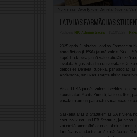
No kreisās: Dace Ķikute, Daniela Rupeika, Valē
Latvijas Farmācijas student
Publicējis:
MIC Administrācija
13/10/2025
Raks
2025.gada 2. oktobrī Latvijas Farmaceitu bi
asociācijas (LFSA) jaunā valde.
Šis LFSA 
kopš 1. oktobra jaunā valde oficiāli uzsāk
ievēlēta Rīgas Stradiņa universitātes 3. kur
darbosies Daniela Rupeika, par asociācija
Andersone, savukārt starptautisko sadarbību
Visas LFSA jaunās valdes locekles bija iera
koordinatori Montu Zimerti, lai iepazītos, 
pasākumiem un pārrunātu sadarbības iespē
Saskaņā ar LFB Statūtiem LFSA ir viena no 
savu nolikumu un LFB Statūtus, jau vēsturi
vai ciešā sadarbībā ar augstskolu student
farmācijas studentus un šo mācību iestāžu 