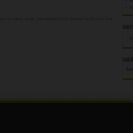
K
U
ve my name, email, and website in this browser for the next time
Rakst
Rak
arhī
Gaidā
Šob