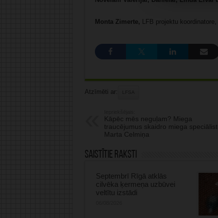
Monta Zimerte,
LFB projektu koordinatore,
Atzīmēti ar:
LFSA
Iepriekšējais:
Kāpēc mēs neguļam? Miega
traucējumus skaidro miega speciālist
Marta Celmiņa
Saistītie raksti
Septembrī Rīgā atklās
cilvēka ķermeņa uzbūvei
veltītu izstādi
06/08/2026