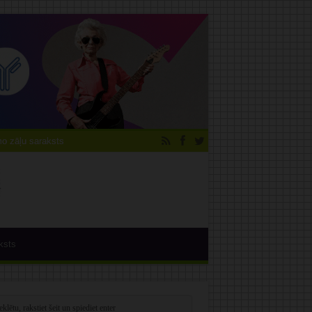
 zāļu saraksts
ksts