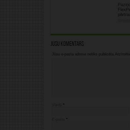
Paziņ
FlexP
pārtr
05/08/2
Jūsu komentārs
Jūsu e-pasta adrese netiks publicēta.Atzīmētie 
Vārds
*
E-pasts
*