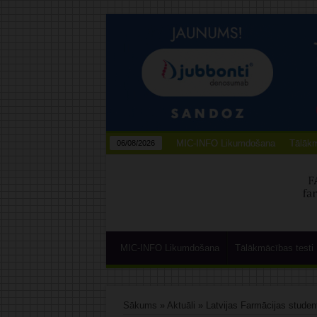
MIC-INFO Likumdošana
Tālākm
06/08/2026
MIC-INFO Likumdošana
Tālākmācības testi
Sākums
»
Aktuāli
»
Latvijas Farmācijas student