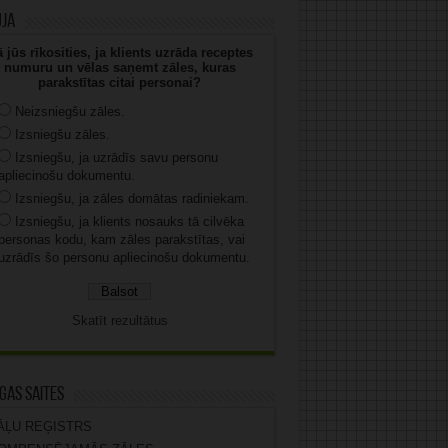
uja
 jūs rīkosities, ja klients uzrāda receptes
numuru un vēlas saņemt zāles, kuras
parakstītas citai personai?
Neizsniegšu zāles.
Izsniegšu zāles.
Izsniegšu, ja uzrādīs savu personu
apliecinošu dokumentu.
Izsniegšu, ja zāles domātas radiniekam.
Izsniegšu, ja klients nosauks tā cilvēka
personas kodu, kam zāles parakstītas, vai
uzrādīs šo personu apliecinošu dokumentu.
Skatīt rezultātus
gas saites
ĀĻU REĢISTRS