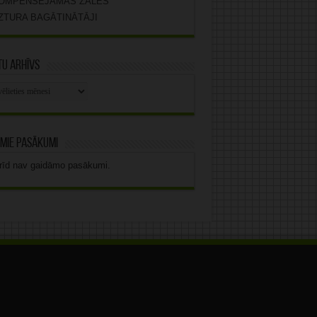
OMPENSĒJAMĀS ZĀLES
ZTURA BAGĀTINĀTĀJI
u arhīvs
stu
vs
mie pasākumi
rīd nav gaidāmo pasākumi.