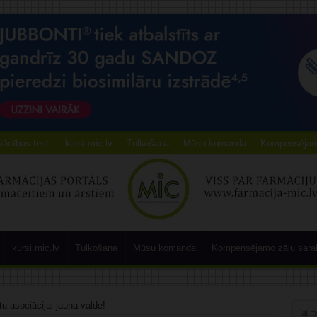
ācības testi
kursi.mic.lv
Tulkošana
Mūsu komanda
Kompensējamo
kursi.mic.lv
Tulkošana
Mūsu komanda
Kompensējamo zāļu sara
u asociācijai jauna valde!