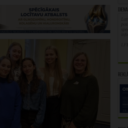
Diena
Latv
poz
spe
inf
LFB
Rekl