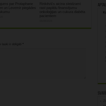
ojums par Protaphane
Rinkēvičs aicina steidzami
Apta
en un Levemir piegādes
rast papildu finansējumu
aukumu
onkoloģijas un cukura diabēta
Kā
pacientiem
026
05/08/2026
lauki ir obligāti
*
Svarī
Z