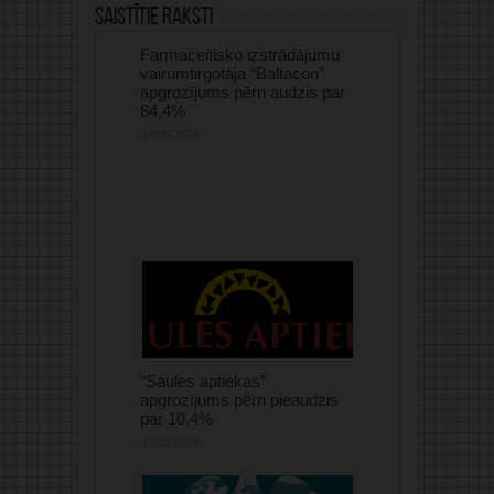
Saistītie raksti
Farmaceitisko izstrādājumu
vairumtirgotāja “Baltacon”
apgrozījums pērn audzis par
84,4%
07/08/2026
“Saules aptiekas”
apgrozījums pērn pieaudzis
par 10,4%
07/08/2026