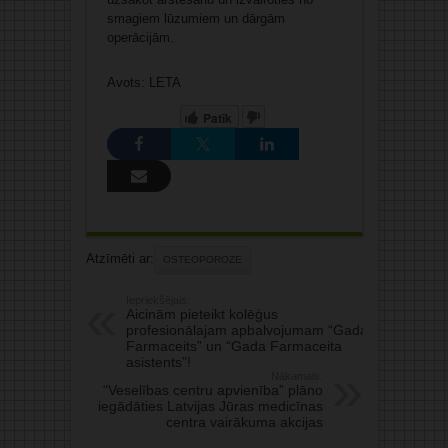
smagiem lūzumiem un dārgām
operācijām.
Avots: LETA
Patīk
Atzīmēti ar:
OSTEOPOROZE
Iepriekšējais:
Aicinām pieteikt kolēģus
profesionālajam apbalvojumam “Gada
Farmaceits” un “Gada Farmaceita
asistents”!
Nākamais:
“Veselības centru apvienība” plāno
iegādāties Latvijas Jūras medicīnas
centra vairākuma akcijas