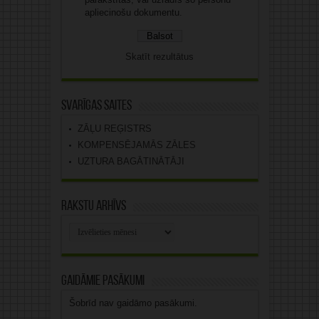
apliecinošu dokumentu.
Skatīt rezultātus
Svarīgas saites
ZĀĻU REĢISTRS
KOMPENSĒJAMĀS ZĀLES
UZTURA BAGĀTINĀTĀJI
Rakstu arhīvs
Rakstu
arhīvs
Gaidāmie pasākumi
Šobrīd nav gaidāmo pasākumi.