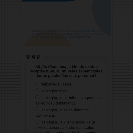
Aptauja
Kā jūs rīkosities, ja klients uzrāda
receptes numuru un vēlas saņemt zāles,
kuras parakstītas citai personai?
Neizsniegšu zāles.
Izsniegšu zāles.
Izsniegšu, ja uzrādīs savu personu
apliecinošu dokumentu.
Izsniegšu, ja zāles domātas
radiniekam.
Izsniegšu, ja klients nosauks tā
cilvēka personas kodu, kam zāles
parakstītas, vai uzrādīs šo personu