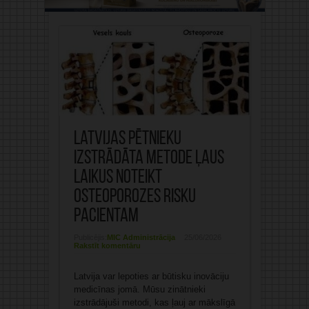
Latvijas pētnieku
izstrādāta metode ļaus
laikus noteikt
osteoporozes risku
pacientam
Publicējis:
MIC Administrācija
25/06/2026
Rakstīt komentāru
Latvija var lepoties ar būtisku inovāciju
medicīnas jomā. Mūsu zinātnieki
izstrādājuši metodi, kas ļauj ar mākslīgā