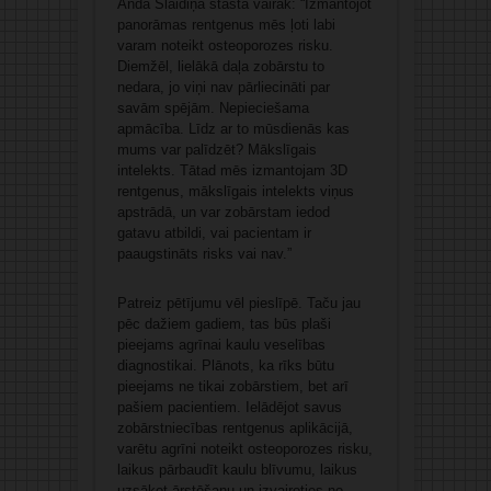
Anda Slaidiņa stāsta vairāk: “Izmantojot
panorāmas rentgenus mēs ļoti labi
varam noteikt osteoporozes risku.
Diemžēl, lielākā daļa zobārstu to
nedara, jo viņi nav pārliecināti par
savām spējām. Nepieciešama
apmācība. Līdz ar to mūsdienās kas
mums var palīdzēt? Mākslīgais
intelekts. Tātad mēs izmantojam 3D
rentgenus, mākslīgais intelekts viņus
apstrādā, un var zobārstam iedod
gatavu atbildi, vai pacientam ir
paaugstināts risks vai nav.”
Patreiz pētījumu vēl pieslīpē. Taču jau
pēc dažiem gadiem, tas būs plaši
pieejams agrīnai kaulu veselības
diagnostikai. Plānots, ka rīks būtu
pieejams ne tikai zobārstiem, bet arī
pašiem pacientiem. Ielādējot savus
zobārstniecības rentgenus aplikācijā,
varētu agrīni noteikt osteoporozes risku,
laikus pārbaudīt kaulu blīvumu, laikus
uzsākot ārstēšanu un izvairoties no