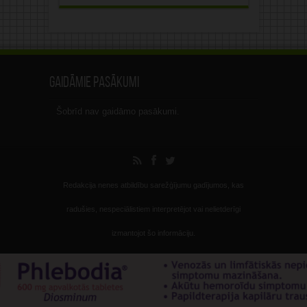
Gaidāmie pasākumi
Šobrīd nav gaidāmo pasākumi.
Redakcija nenes atbildību sarežģījumu gadījumos, kas
radušies, nespeciālistiem interpretējot vai nelietderīgi
izmantojot šo informāciju.