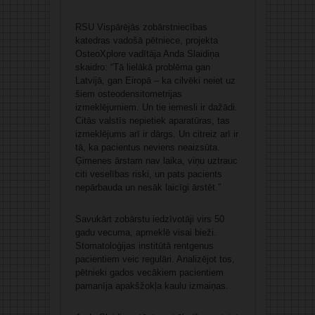
RSU Vispārējās zobārstniecības
katedras vadošā pētniece, projekta
OsteoXplore vadītāja Anda Slaidiņa
skaidro: “Tā lielākā problēma gan
Latvijā, gan Eiropā – ka cilvēki neiet uz
šiem osteodensitometrijas
izmeklējumiem. Un tie iemesli ir dažādi.
Citās valstīs nepietiek aparatūras, tas
izmeklējums arī ir dārgs. Un citreiz arī ir
tā, ka pacientus neviens neaizsūta.
Ģimenes ārstam nav laika, viņu uztrauc
citi veselības riski, un pats pacients
nepārbauda un nesāk laicīgi ārstēt.”
Savukārt zobārstu iedzīvotāji virs 50
gadu vecuma, apmeklē visai bieži.
Stomatoloģijas institūtā rentgenus
pacientiem veic regulāri. Analizējot tos,
pētnieki gados vecākiem pacientiem
pamanīja apakšžokļa kaulu izmaiņas.