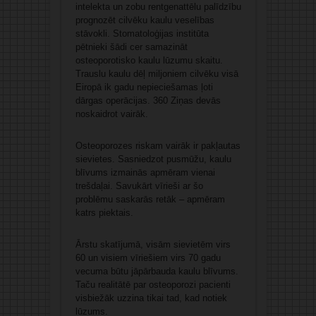
intelekta un zobu rentgenattēlu palīdzību
prognozēt cilvēku kaulu veselības
stāvokli. Stomatoloģijas institūta
pētnieki šādi cer samazināt
osteoporotisko kaulu lūzumu skaitu.
Trauslu kaulu dēļ miljoniem cilvēku visā
Eiropā ik gadu nepieciešamas ļoti
dārgas operācijas. 360 Ziņas devās
noskaidrot vairāk.
Osteoporozes riskam vairāk ir pakļautas
sievietes. Sasniedzot pusmūžu, kaulu
blīvums izmainās apmēram vienai
trešdaļai. Savukārt vīrieši ar šo
problēmu saskarās retāk – apmēram
katrs piektais.
Ārstu skatījumā, visām sievietēm virs
60 un visiem vīriešiem virs 70 gadu
vecuma būtu jāpārbauda kaulu blīvums.
Taču realitātē par osteoporozi pacienti
visbiežāk uzzina tikai tad, kad notiek
lūzums.