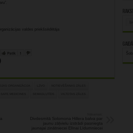
aru”.
Rakst
Rak
arhī
organizācijas valdes priekšsēdētāja
Gaidā
Patīk
1
Šob
CIJAS ORGANIZĀCIJA
LZVO
NOTIEVĒŠANAS ZĀLES
 SAFE MEDICINES
SEMAGLUTĪDS
VILTOTAS ZĀLES
Nākamais:
sa
Divdesmitā Solomona Hillera balva par
m
jaunu zāļvielu izstrādi pasniegta
jaunajai zinātniecei Elīnai Līdumniecei