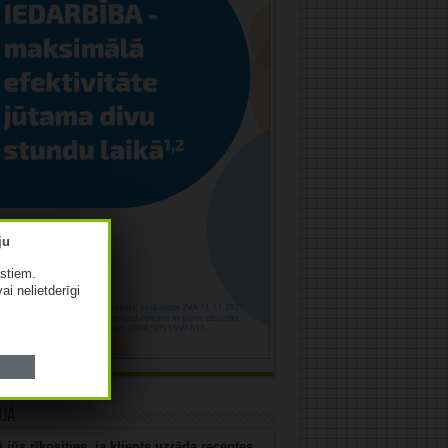
istiem.
vai nelietderīgi
uja
 jūs rīkosities, ja klients uzrāda receptes