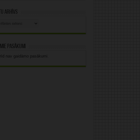
u arhīvs
stu
vs
mie pasākumi
rīd nav gaidāmo pasākumi.