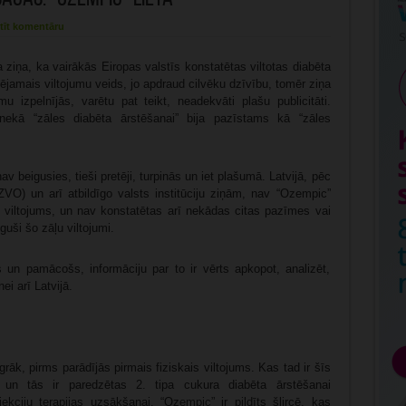
tīt komentāru
a ziņa, ka vairākās Eiropas valstīs konstatētas viltotas diabēta
espējamais viltojumu veids, jo apdraud cilvēku dzīvību, tomēr ziņa
u izpelnījās, varētu pat teikt, neadekvāti plašu publicitāti.
kā “zāles diabēta ārstēšanai” bija pazīstams kā “zāles
beigusies, tieši pretēji, turpinās un iet plašumā. Latvijā, pēc
LZVO) un arī atbildīgo valsts institūciju ziņām, nav “Ozempic”
s viltojums, un nav konstatētas arī nekādas citas pazīmes vai
uši šo zāļu viltojumi.
 un pamācošs, informāciju par to ir vērts apkopot, analizēt,
i arī Latvijā.
rāk, pirms parādījās pirmais fiziskais viltojums. Kas tad ir šīs
 un tās ir paredzētas 2. tipa cukura diabēta ārstēšanai
ekciju terapijas uzsākšanai. “Ozempic” ir pildīts šļircē, kas