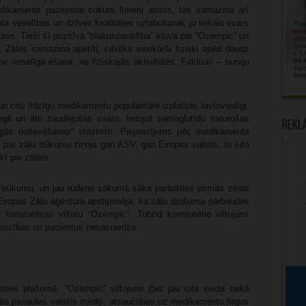
medikaments pazemina cukura līmeni asinīs, tas samazina arī
a veselības un dzīves kvalitātes uzlabošanai, jo liekais svars
onis. Tieši šī pozitīvā “blakusparādība” kļuva par “Ozempic” un
 Zāles samazina apetīti, cilvēks vienkārši fiziski apēd daudz
e veselīgā ēšanā, ne fiziskajās aktivitātēs. Faktiski – burvju
n citu līdzīgu medikamentu popularitāte izplatījās lavīnveidīgi.
gli un ātri zaudējušas svaru, lietojot semaglutīdu saturošas
Rekl
šķīgās notievēšanas” stāstiem. Pieprasījums pēc medikamenta
 par zāļu trūkumu ziņoja gan ASV, gan Eiropas valstis, to juta
ikt pie zālēm.
ļu trūkumu, un jau rudens sākumā sāka parādīties pirmās ziņas
ropas Zāļu aģentūra apstiprināja, ka zāļu drošuma pārbaudes
r konstatējusi viltotu “Ozempic”. Tobrīd konstatētie viltojumi
pgrozības un pacientus nesasniedza.
esties plašumā. “Ozempic” viltojumi (bet jau cita veida nekā
zās pasaules valstīs mediji, atsaucoties uz medikamentu tirgus