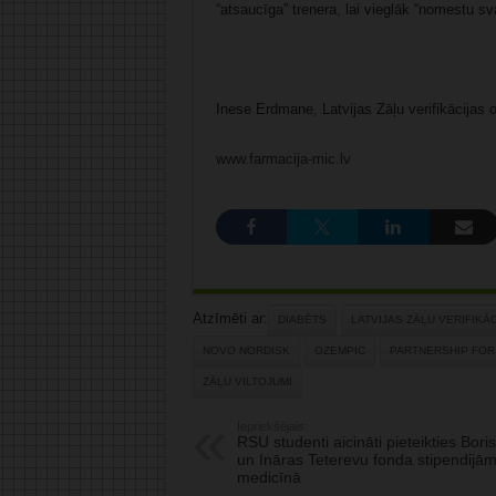
“atsaucīga” trenera, lai vieglāk “nomestu sv
Inese Erdmane, Latvijas Zāļu verifikācijas 
www.farmacija-mic.lv
Atzīmēti ar:
DIABĒTS
LATVIJAS ZĀĻU VERIFIKĀ
NOVO NORDISK
OZEMPIC
PARTNERSHIP FOR
ZĀĻU VILTOJUMI
Iepriekšējais:
RSU studenti aicināti pieteikties Bori
un Ināras Teterevu fonda stipendijā
medicīnā