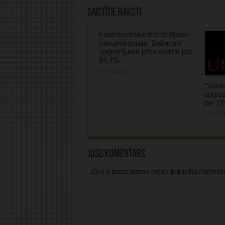
Saistītie raksti
Farmaceitisko izstrādājumu
vairumtirgotāja “Baltacon”
apgrozījums pērn audzis par
84,4%
07/08/2026
“Saule
apgroz
par 1
07/08/2
Jūsu komentārs
Jūsu e-pasta adrese netiks publicēta.Atzīmētie 