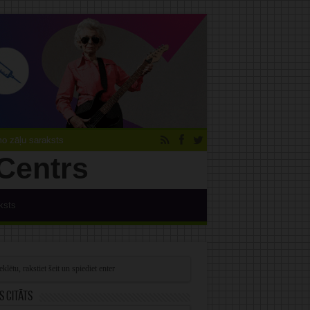
 zāļu saraksts
ksts
s citāts