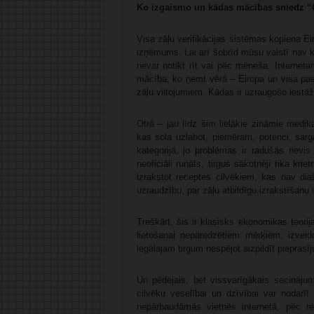
Ko izgaismo un kādas mācības sniedz 
Visa zāļu verifikācijas sistēmas kopiena E
izņēmums. Lai arī šobrīd mūsu valstī nav k
nevar notikt rīt vai pēc mēneša. Interneta
mācība, ko ņemt vērā – Eiropa un visa pasa
zāļu viltojumiem. Kādas ir uzraugošo iestāž
Otrā – jau līdz šim lielākie zināmie medik
kas sola uzlabot, piemēram, potenci, sargā
kategorijā, jo problēmas ir radušās nevis
neoficiāli runāts, tirgus sākotnēji tika kr
izrakstot receptes cilvēkiem, kas nav dia
uzraudzību, par zāļu atbildīgu izrakstīšanu 
Treškārt, šis ir klasisks ekonomikas teori
lietošanai neparedzētiem mērķiem, izveid
legālajam tirgum nespējot aizpildīt pieprasīj
Un pēdējais, bet vissvarīgākais secinājum
cilvēku veselībai un dzīvībai var nodarīt
nepārbaudāmās vietnēs internetā, pēc re