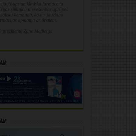
ijā jāstiprina klīniskā farmaceita
īcijas slimnīcā un veselības aprūpes
ciālistu komandā, kā arī jāuzlabo
ormācijas apmaiņa ar ārstiem.
 prezidente Zane Melberga
āma
āma