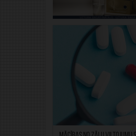
Mācības no zāļu viltojumu s