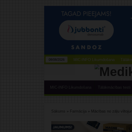
MIC-INFO Likumdošana
Tālākm
08/08/2026
MIC-INFO Likumdošana
Tālākmācības testi
Sākums
»
Farmācija
»
Mācības no zāļu viltoju