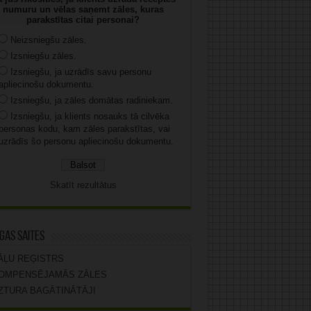
numuru un vēlas saņemt zāles, kuras
parakstītas citai personai?
Neizsniegšu zāles.
Izsniegšu zāles.
Izsniegšu, ja uzrādīs savu personu
apliecinošu dokumentu.
Izsniegšu, ja zāles domātas radiniekam.
Izsniegšu, ja klients nosauks tā cilvēka
personas kodu, kam zāles parakstītas, vai
uzrādīs šo personu apliecinošu dokumentu.
Skatīt rezultātus
gas saites
ĀĻU REĢISTRS
OMPENSĒJAMĀS ZĀLES
ZTURA BAGĀTINĀTĀJI