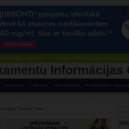
ācības testi
kursi.mic.lv
Tulkošana
Mūsu komanda
Kompensējamo
kursi.mic.lv
Tulkošana
Mūsu komanda
Kompensējamo zāļu sara
mu sāgas: “Ozempic” lieta
Diena