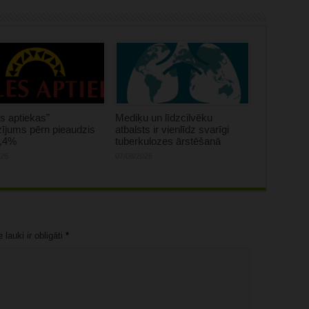
s aptiekas”
Mediķu un līdzcilvēku
ījums pērn pieaudzis
atbalsts ir vienlīdz svarīgi
0,4%
tuberkulozes ārstēšanā
026
07/08/2026
lauki ir obligāti
*