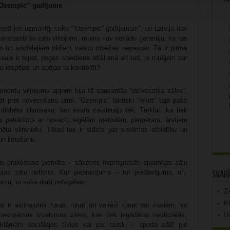
“Ozempic” gadījums
iropā ļoti uzmanīgi seko “”Ozempic” gadījumam”, un Latvija nav
onstatēti šo zāļu viltojumi, mums nav nekādu garantiju, ka tas
m un sociālajiem tīkliem valstu robežas nepastāv. Tā ir pirmā
ule ir tepat, pogas spiediena attālumā arī tad, ja runājam par
u iespējas un spējas to kontrolēt?
amentu viltojumu apjomi bija tā saucamās “dzīvesstila zāles”,
t pret novecošanu utml. “Ozempic” faktiski “iekrīt” tajā pašā
 diabēta slimnieku, bet svara zaudētāju dēļ. Turklāt, kā tiek
ietni patukšots ar nosacīti legālām metodēm, piemēram, ārstiem
bēta slimnieki. Tātad tas ir stāsts par sistēmas atbildību un
un lietošanu.
jas praktiskais piemērs – sākoties neprognozēti apjomīgai zāļu
ojās zāļu deficīts. Kur pieprasījums – tur piedāvājums, un,
Svarī
umu, to sāka darīt nelegālais.
Z
K
s ir aicinājums runāt, runāt un vēlreiz runāt par riskiem, ko
U
 nezināmas izcelsmes zāles, kas tiek iegādātas neoficiālās,
klāmām sociālajos tīklos vai pat fiziski – sporta zālē pie