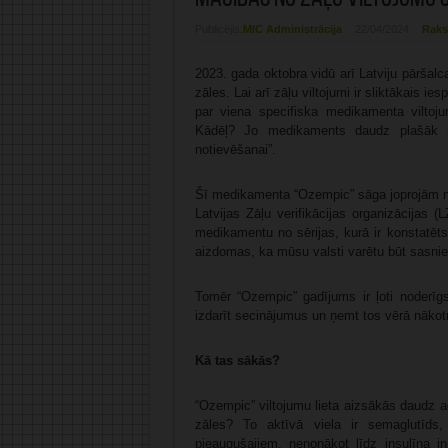
Publicējis:
MIC Administrācija
22/04/2024
Raks
2023. gada oktobra vidū arī Latviju pāršalc
zāles. Lai arī zāļu viltojumi ir sliktākais i
par viena specifiska medikamenta viltojum
Kādēļ? Jo medikaments daudz plašāk ne
notievēšanai”.
Šī medikamenta “Ozempic” sāga joprojām nav 
Latvijas Zāļu verifikācijas organizācijas (
medikamentu no sērijas, kurā ir konstatēt
aizdomas, ka mūsu valsti varētu būt sasnieg
Tomēr “Ozempic” gadījums ir ļoti noderīgs
izdarīt secinājumus un ņemt tos vērā nākotne
Kā tas sākās?
“Ozempic” viltojumu lieta aizsākās daudz ag
zāles? To aktīvā viela ir semaglutīds,
pieaugušajiem, nenonākot līdz insulīna inj