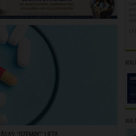
Latv
poz
spe
inf
LFB
Rekl
Rekl
āgas: “Ozempic” lieta