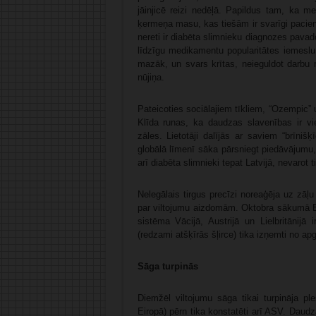
jāinjicē reizi nedēļā. Papildus tam, ka 
ķermeņa masu, kas tiešām ir svarīgi pacient
nereti ir diabēta slimnieku diagnozes pavad
līdzīgu medikamentu popularitātes iemeslu.
mazāk, un svars krītas, neieguldot darbu n
nūjiņa.
Pateicoties sociālajiem tīkliem, “Ozempic” u
Klīda runas, ka daudzas slavenības ir vie
zāles. Lietotāji dalījās ar saviem “brīni
globālā līmenī sāka pārsniegt piedāvājumu,
arī diabēta slimnieki tepat Latvijā, nevarot t
Nelegālais tirgus precīzi noreaģēja uz zā
par viltojumu aizdomām. Oktobra sākumā Ei
sistēma Vācijā, Austrijā un Lielbritānijā i
(redzami atšķīrās šļirce) tika izņemti no a
Sāga turpinās
Diemžēl viltojumu sāga tikai turpināja pl
Eiropā) pērn tika konstatēti arī ASV. Daud