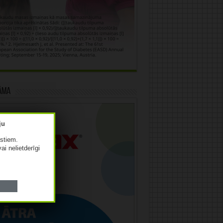
āma
istiem.
vai nelietderīgi