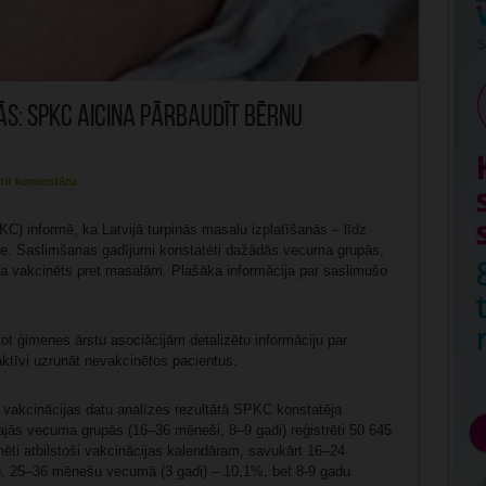
s: SPKC aicina pārbaudīt bērnu
tīt komentāru
KC) informē, ka Latvijā turpinās masalu izplatīšanās – līdz
ušie. Saslimšanas gadījumi konstatēti dažādās vecuma grupās,
ja vakcinēts pret masalām. Plašāka informācija par saslimušo
ot ģimenes ārstu asociācijām detalizētu informāciju par
aktīvi uzrunāt nevakcinētos pacientus.
o vakcinācijas datu analīzes rezultātā SPKC konstatēja
tajās vecuma grupās (16–36 mēneši, 8–9 gadi) reģistrēti 50 645
inēti atbilstoši vakcinācijas kalendāram, savukārt 16–24
, 25–36 mēnešu vecumā (3 gadi) – 10,1%, bet 8-9 gadu