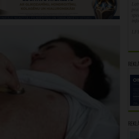
Latv
poz
spe
inf
LFB
Rekl
Rekl