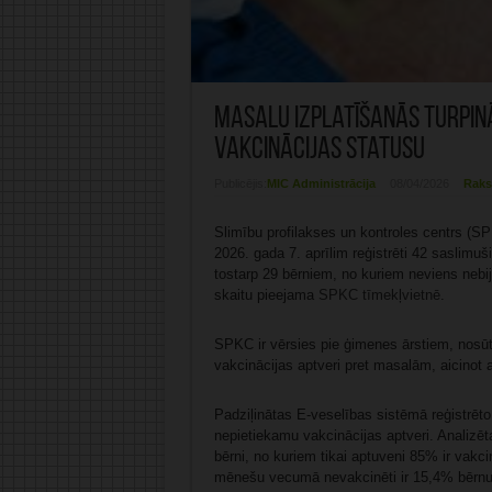
Masalu izplatīšanās turpinā
vakcinācijas statusu
Publicējis:
MIC Administrācija
08/04/2026
Raks
Slimību profilakses un kontroles centrs (SP
2026. gada 7. aprīlim reģistrēti 42 saslim
tostarp 29 bērniem, no kuriem neviens nebi
skaitu pieejama
SPKC tīmekļvietnē
.
SPKC ir vērsies pie ģimenes ārstiem, nosūt
vakcinācijas aptveri pret masalām, aicinot 
Padziļinātas E‑veselības sistēmā reģistrēt
nepietiekamu vakcinācijas aptveri. Analizē
bērni, no kuriem tikai aptuveni 85% ir vakc
mēnešu vecumā nevakcinēti ir 15,4% bērnu