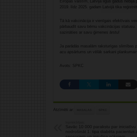
Eiropas valstīm, Latvija ilgus gadus nebija
2019. līdz 2025. gadam Latvijā tika reģistrēt
Tā kā vakcinācija ir vienīgais efektīvais v
pārbaudīt savu bērnu vakcinācijas statusu. 
sazināties ar savu ģimenes ārstu!
Ja parādās masalām raksturīgas slimības p
acu apsārtums un vēlāk sarkani plankumaini
Avots: SPKC
Atzīmēti ar:
MASALAS
SPKC
Iepriekšējais:
Savāc 10 000 parakstu par iniciatīvu
nodrošināt 1. tipa diabēta pacientus 
sensoriem un insulīna sūkņiem