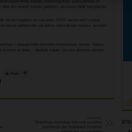
 piedzīvojusi lielus masalu uzliesmojumus. Laika periodā no
i tikai divi ievesti masalu gadījumi, un vīruss tālāk neizplatījās.
eids, kā aizsargāties no masalām, SPKC aicina iedzīvotājus
Ja neesat pārliecināts par bērna vakcinācijas statusu, aicinām
azīmes – paaugstināta ķermeņa temperatūra, iesnas, klepus,
 izsitumi uz ādas – jāpaliek mājās, jāzvana ģimenes ārstam.
Patīk
Nākamais:
Veselības ministrija informē sociālos
Apta
ar
partnerus par būtiskām nozares
reformām un paveikto
Kā