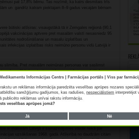
ēmusi pat 17,8% bērnu. Tas nozīmē, ka katrs desmitais trīs
alām un gandrīz katram piektajam 8–9 gadus vecajām bērnam
vere būtiski atšķiras: visaugstākā tā ir Zemgales reģionā (90,1
opējā vakcinācijas aptvere pret masalām valstī nesasniedz 95
munitātes nodrošināšanai un masalu izplatības un
is infekcijas izplatības risks neimūno personu vidū Latvijā ir
Rekl
nu slimība. Pret masalām neimūnas personas var saslimst
etnas komplikācijas, tostarp vidusauss iekaisumu (otītu),
soni, encefalītu (smadzeņu iekaisumu). Vislielākais smagas
adu vecumam, pieaugušajiem virs 20 gadiem, grūtniecēm,
ā rakstu un reklāmas informācija paredzēta veselības aprūpes nozares speciāl
ikēmiju u.c.).
atbildību sarežģījumu gadījumos, kas radušies,
nespeciālistiem
interpretējot 
ā publicēto reklāmas un/vai rakstu informāciju.
ar to inficēšanās iespējama ne tikai tiešā kontaktā ar
lists veselības aprūpes jomā?
icētā persona atradusies.
Jā
Nē
fektīvākais veids, kā sevi un citus pasargāt no saslimšanas, ir
tība ar masalām Latvijā ir samazinājusies vairāk nekā par
cinācijas uzsākšanas 1968. gadā. Atšķirībā no daudzām citām