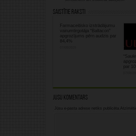
Saistītie raksti
Farmaceitisko izstrādājumu
vairumtirgotāja “Baltacon”
apgrozījums pērn audzis par
84,4%
07/08/2026
“Saule
apgroz
par 1
07/08/2
Jūsu komentārs
Jūsu e-pasta adrese netiks publicēta.Atzīmētie 