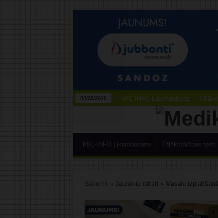
MIC-INFO Likumdošana
Tālākm
08/08/2026
MIC-INFO Likumdošana
Tālākmācības testi
Sākums
»
Jaunākie raksti
»
Masalu izplatīšanā