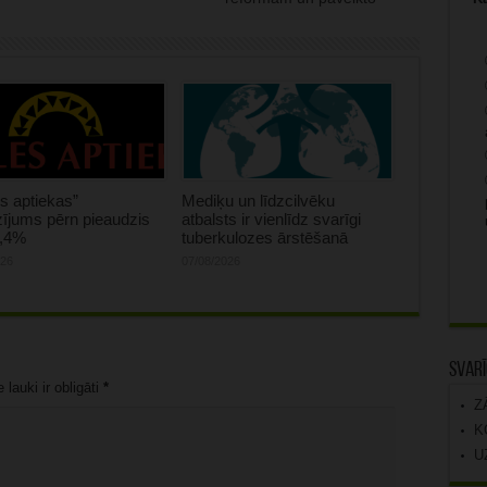
s aptiekas”
Mediķu un līdzcilvēku
ījums pērn pieaudzis
atbalsts ir vienlīdz svarīgi
0,4%
tuberkulozes ārstēšanā
026
07/08/2026
Svarī
lauki ir obligāti
*
Z
K
U