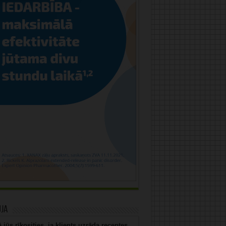
uja
 jūs rīkosities, ja klients uzrāda receptes