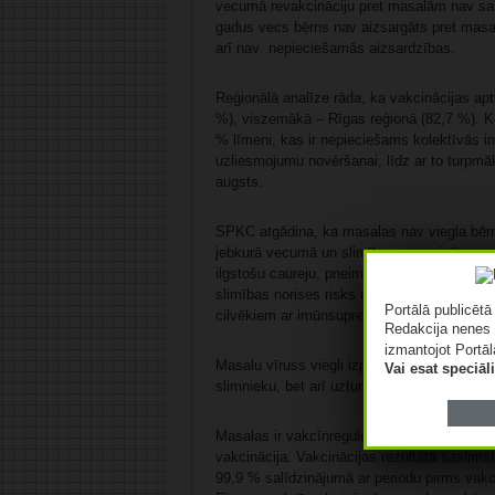
vecumā revakcināciju pret masalām nav saņ
gadus vecs bērns nav aizsargāts pret mas
arī nav nepieciešamās aizsardzības.
Reģionālā analīze rāda, ka vakcinācijas apt
%), viszemākā – Rīgas reģionā (82,7 %). K
% līmeni, kas ir nepieciešams kolektīvās i
uzliesmojumu novēršanai, līdz ar to turpmāka
augsts.
SPKC atgādina, ka masalas nav viegla bēr
jebkurā vecumā un slimība var izraisīt nopi
ilgstošu caureju, pneimoniju jeb plaušu kar
slimības norises risks ir bērniem līdz 5 g
Portālā publicēt
cilvēkiem ar imūnsupresiju (HIV infekciju, le
Redakcija nenes 
izmantojot Portāl
Masalu vīruss viegli izplatās pa gaisu, līdz 
Vai esat speciā
slimnieku, bet arī uzturoties telpās, kur inf
Masalas ir vakcīnregulējama infekcija, un e
vakcinācija. Vakcinācijas rezultātā saslims
99,9 % salīdzinājumā ar periodu pirms vak