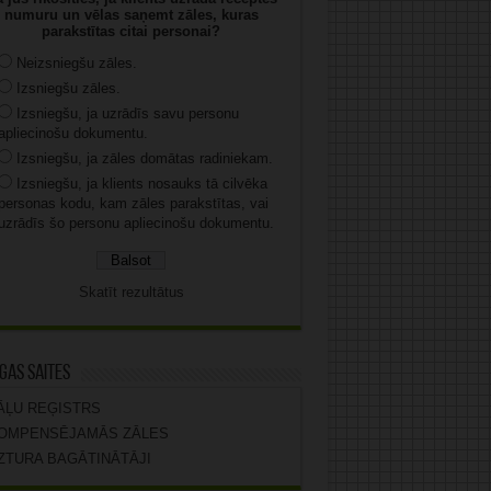
numuru un vēlas saņemt zāles, kuras
parakstītas citai personai?
Neizsniegšu zāles.
Izsniegšu zāles.
Izsniegšu, ja uzrādīs savu personu
apliecinošu dokumentu.
Izsniegšu, ja zāles domātas radiniekam.
Izsniegšu, ja klients nosauks tā cilvēka
personas kodu, kam zāles parakstītas, vai
uzrādīs šo personu apliecinošu dokumentu.
Skatīt rezultātus
gas saites
ĀĻU REĢISTRS
OMPENSĒJAMĀS ZĀLES
ZTURA BAGĀTINĀTĀJI