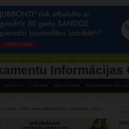
ācības testi
kursi.mic.lv
Tulkošana
Mūsu komanda
Kompensējamo
kursi.mic.lv
Tulkošana
Mūsu komanda
Kompensējamo zāļu sara
s turpinās: SPKC aicina pārbaudīt bērnu vakcinācijas statusu
Diena