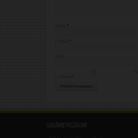
Vārds
*
E-pasts
*
Web
Sa
I comment.
Alternative:
Gaidāmie pasākumi