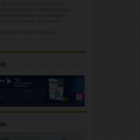
ijā jāstiprina klīniskā farmaceita
īcijas slimnīcā un veselības aprūpes
ciālistu komandā, kā arī jāuzlabo
ormācijas apmaiņa ar ārstiem.
 prezidente Zane Melberga
āma
āma