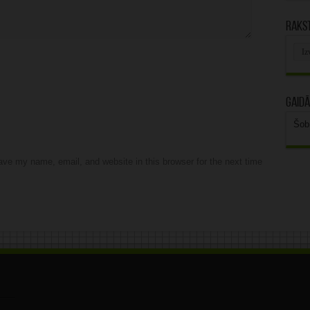
Rakst
Rak
arhī
Gaidā
Šob
ve my name, email, and website in this browser for the next time