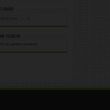
u arhīvs
stu
vs
mie pasākumi
rīd nav gaidāmo pasākumi.