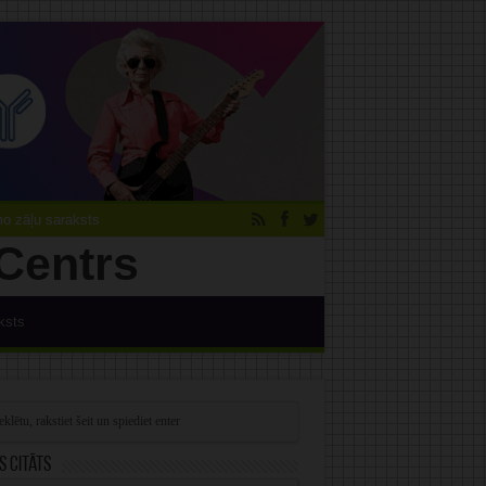
 zāļu saraksts
ksts
s citāts