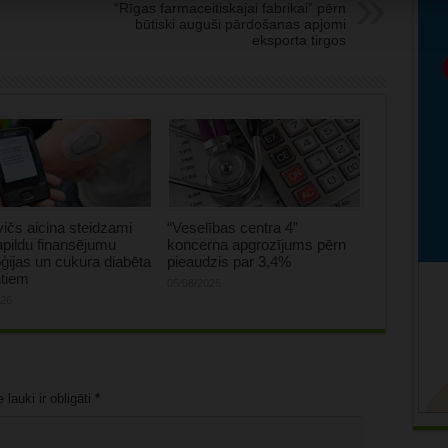
“Rīgas farmaceitiskajai fabrikai” pērn
būtiski auguši pārdošanas apjomi
eksporta tirgos
ičs aicina steidzami
“Veselības centra 4”
apildu finansējumu
koncerna apgrozījums pērn
ģijas un cukura diabēta
pieaudzis par 3,4%
ntiem
05/08/2026
026
lauki ir obligāti
*