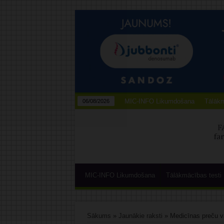
MIC-INFO Likumdošana
Tālākm
06/08/2026
MIC-INFO Likumdošana
Tālākmācības testi
Sākums
»
Jaunākie raksti
»
Medicīnas preču v