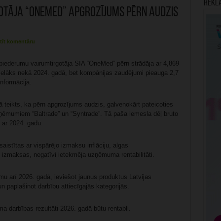
Rekl
otāja “OneMed” apgrozījums pērn audzis
tīt komentāru
piederumu vairumtirgotāja SIA “OneMed” pērn strādāja ar 4,869
 lielāks nekā 2024. gadā, bet kompānijas zaudējumi pieauga 2,7
informācija.
eikts, ka pērn apgrozījums audzis, galvenokārt pateicoties
ņēmumiem “Baltrade” un “Syntrade”. Tā paša iemesla dēļ bruto
 ar 2024. gadu.
aistītas ar vispārējo izmaksu inflāciju, algas
s izmaksas, negatīvi ietekmēja uzņēmuma rentabilitāti.
u arī 2026. gadā, ieviešot jaunus produktus Latvijas
 paplašinot darbību attiecīgajās kategorijās.
 darbības rezultāti 2026. gadā būtu rentabli.