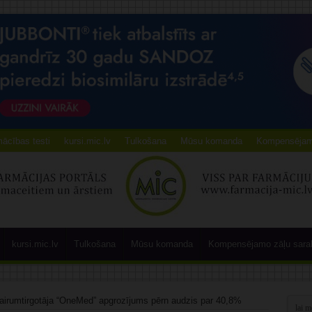
ācības testi
kursi.mic.lv
Tulkošana
Mūsu komanda
Kompensējamo
kursi.mic.lv
Tulkošana
Mūsu komanda
Kompensējamo zāļu sara
airumtirgotāja “OneMed” apgrozījums pērn audzis par 40,8%