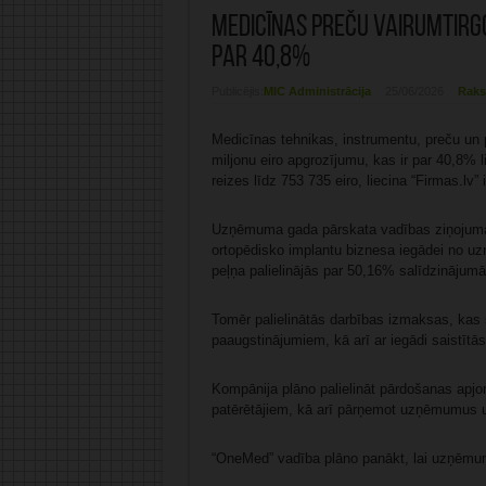
Medicīnas preču vairumtirg
par 40,8%
Publicējis:
MIC Administrācija
25/06/2026
Raks
Medicīnas tehnikas, instrumentu, preču un 
miljonu eiro apgrozījumu, kas ir par 40,8%
reizes līdz 753 735 eiro, liecina “Firmas.lv” 
Uzņēmuma gada pārskata vadības ziņojumā t
ortopēdisko implantu biznesa iegādei no uz
peļņa palielinājās par 50,16% salīdzinājumā
Tomēr palielinātās darbības izmaksas, kas s
paaugstinājumiem, kā arī ar iegādi saistītā
Kompānija plāno palielināt pārdošanas apjom
patērētājiem, kā arī pārņemot uzņēmumus un
“OneMed” vadība plāno panākt, lai uzņēmuma