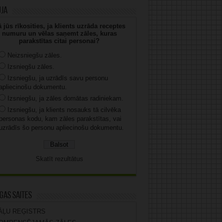
uja
 jūs rīkosities, ja klients uzrāda receptes
numuru un vēlas saņemt zāles, kuras
parakstītas citai personai?
Neizsniegšu zāles.
Izsniegšu zāles.
Izsniegšu, ja uzrādīs savu personu
apliecinošu dokumentu.
Izsniegšu, ja zāles domātas radiniekam.
Izsniegšu, ja klients nosauks tā cilvēka
personas kodu, kam zāles parakstītas, vai
uzrādīs šo personu apliecinošu dokumentu.
Skatīt rezultātus
gas saites
ĀĻU REĢISTRS