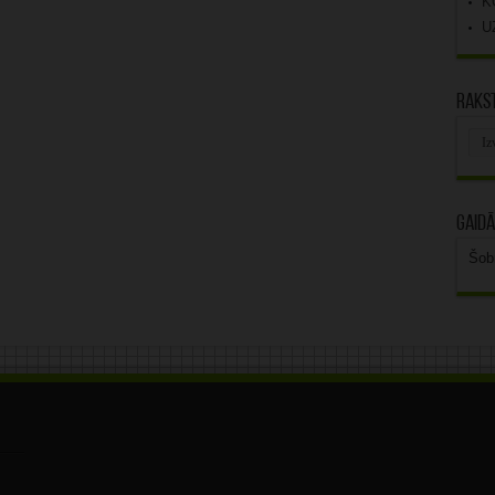
K
U
Rakst
Rak
arhī
Gaidā
Šob