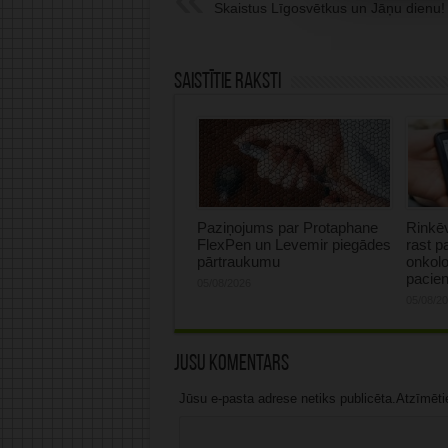
Skaistus Līgosvētkus un Jāņu dienu!
Saistītie raksti
Paziņojums par Protaphane
Rinkēv
FlexPen un Levemir piegādes
rast p
pārtraukumu
onkolo
pacie
05/08/2026
05/08/2
Jūsu komentārs
Jūsu e-pasta adrese netiks publicēta.Atzīmētie 