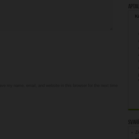
Apta
Kā
ve my name, email, and website in this browser for the next time
Svarī
Z