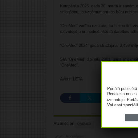
Kompānija 2026. gada 30. martā ir saņēmusi
sniegšanu, ja uzņēmumam tas būtu nepiecieša
“OneMed” vadība uzskata, ka tiek veikti v
dzīvotspēju un nodrošinātu tā darbības attī
“OneMed” 2024. gadā strādāja ar 3,459 milj
SIA “OneMed” dibināts 2001. gadā ar pam
“OneMed”.
Avots: LETA
Portālā publicēt
Redakcija nenes 
izmantojot Portāl
Vai esat speciā
Atzīmēti ar:
ONEMED
Iepriekšējais: