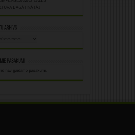
OMPENSĒJAMĀS ZĀLES
ZTURA BAGĀTINĀTĀJI
u arhīvs
stu
vs
mie pasākumi
rīd nav gaidāmo pasākumi.