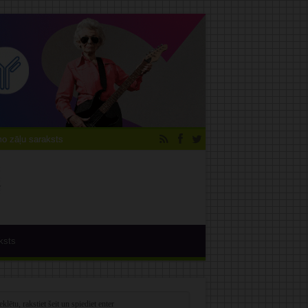
 zāļu saraksts
ksts