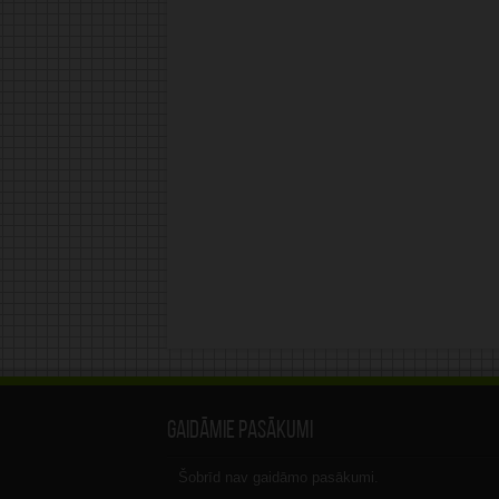
Gaidāmie pasākumi
Šobrīd nav gaidāmo pasākumi.