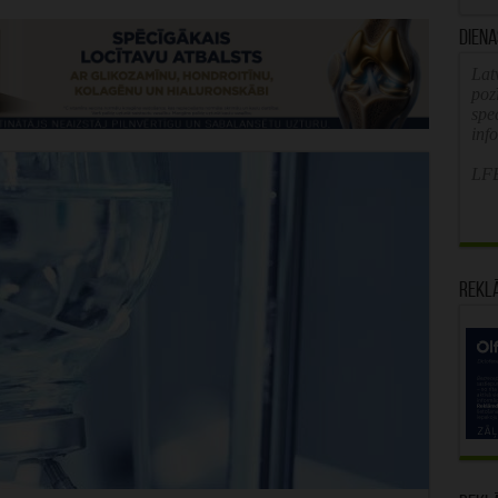
Diena
Latv
poz
spe
inf
LFB
Rekl