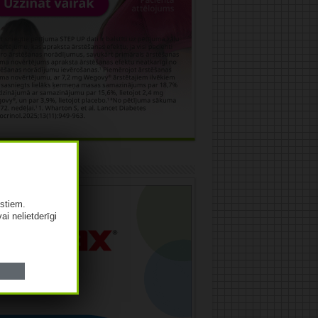
āma
istiem.
vai nelietderīgi