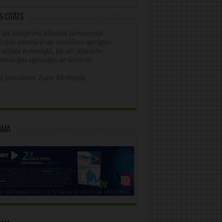
s citāts
ijā jāstiprina klīniskā farmaceita
īcijas slimnīcā un veselības aprūpes
ciālistu komandā, kā arī jāuzlabo
ormācijas apmaiņa ar ārstiem.
 prezidente Zane Melberga
āma