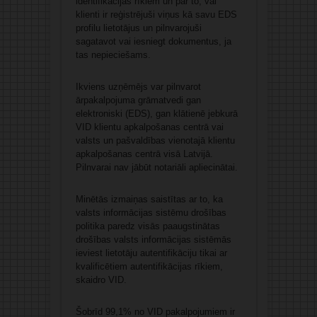
identifikācijas rīkiem un par to, vai
klienti ir reģistrējuši viņus kā savu EDS
profilu lietotājus un pilnvarojuši
sagatavot vai iesniegt dokumentus, ja
tas nepieciešams.
Ikviens uzņēmējs var pilnvarot
ārpakalpojuma grāmatvedi gan
elektroniski (EDS), gan klātienē jebkurā
VID klientu apkalpošanas centrā vai
valsts un pašvaldības vienotajā klientu
apkalpošanas centrā visā Latvijā.
Pilnvarai nav jābūt notariāli apliecinātai.
Minētās izmaiņas saistītas ar to, ka
valsts informācijas sistēmu drošības
politika paredz visās paaugstinātas
drošības valsts informācijas sistēmās
ieviest lietotāju autentifikāciju tikai ar
kvalificētiem autentifikācijas rīkiem,
skaidro VID.
Šobrīd 99,1% no VID pakalpojumiem ir