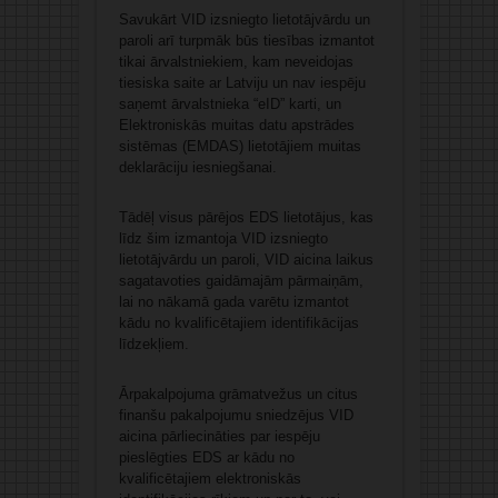
Savukārt VID izsniegto lietotājvārdu un
paroli arī turpmāk būs tiesības izmantot
tikai ārvalstniekiem, kam neveidojas
tiesiska saite ar Latviju un nav iespēju
saņemt ārvalstnieka “eID” karti, un
Elektroniskās muitas datu apstrādes
sistēmas (EMDAS) lietotājiem muitas
deklarāciju iesniegšanai.
Tādēļ visus pārējos EDS lietotājus, kas
līdz šim izmantoja VID izsniegto
lietotājvārdu un paroli, VID aicina laikus
sagatavoties gaidāmajām pārmaiņām,
lai no nākamā gada varētu izmantot
kādu no kvalificētajiem identifikācijas
līdzekļiem.
Ārpakalpojuma grāmatvežus un citus
finanšu pakalpojumu sniedzējus VID
aicina pārliecināties par iespēju
pieslēgties EDS ar kādu no
kvalificētajiem elektroniskās