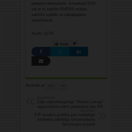
pieejami elektroniski, izmantojot EDS
vai ar to saistīto EMDAS muitas
saistību izpildei un pakalpojumu
saņemšanai.
Avots: LETA
Patīk
Atzīmēti ar:
EDS
VID
Iepriekšējais:
Zāļu vairumtirgotāja “Roche Latvija”
apgrozījums pērn pieaudzis par 6%
Nākamais:
FIP skaidro politiku par mākslīgā
intelekta atbildīgu izmantošanu
farmācijas praksē