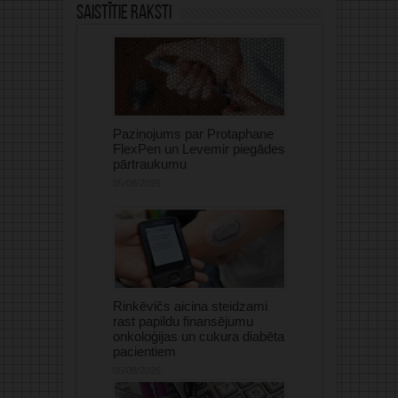
Saistītie raksti
Paziņojums par Protaphane
FlexPen un Levemir piegādes
pārtraukumu
05/08/2026
Rinkēvičs aicina steidzami
rast papildu finansējumu
onkoloģijas un cukura diabēta
pacientiem
05/08/2026