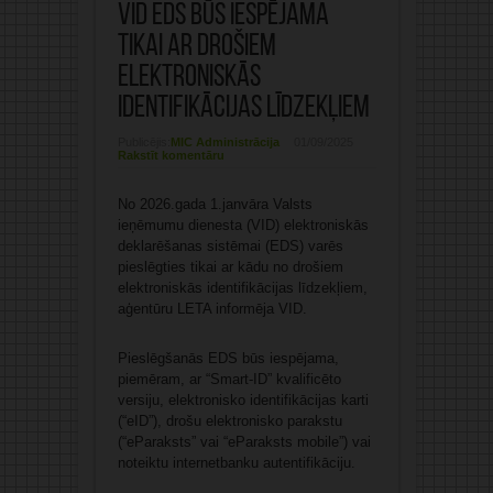
VID EDS būs iespējama
tikai ar drošiem
elektroniskās
identifikācijas līdzekļiem
Publicējis:
MIC Administrācija
01/09/2025
Rakstīt komentāru
No 2026.gada 1.janvāra Valsts
ieņēmumu dienesta (VID) elektroniskās
deklarēšanas sistēmai (EDS) varēs
pieslēgties tikai ar kādu no drošiem
elektroniskās identifikācijas līdzekļiem,
aģentūru LETA informēja VID.
Pieslēgšanās EDS būs iespējama,
piemēram, ar “Smart-ID” kvalificēto
versiju, elektronisko identifikācijas karti
(“eID”), drošu elektronisko parakstu
(“eParaksts” vai “eParaksts mobile”) vai
noteiktu internetbanku autentifikāciju.