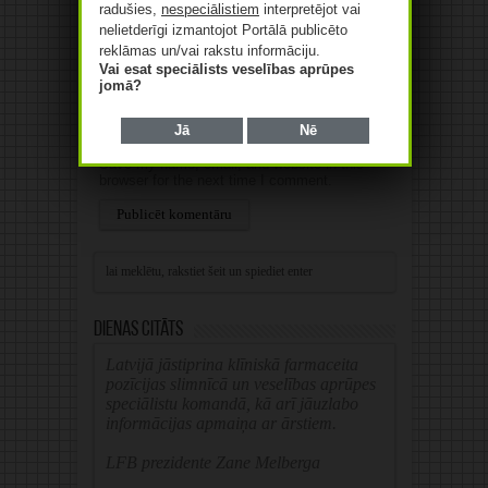
radušies,
nespeciālistiem
interpretējot vai
nelietderīgi izmantojot Portālā publicēto
E-pasts
*
reklāmas un/vai rakstu informāciju.
Vai esat speciālists veselības aprūpes
jomā?
Web
Jā
Nē
Save my name, email, and website in this
browser for the next time I comment.
Alternative:
Dienas citāts
Latvijā jāstiprina klīniskā farmaceita
pozīcijas slimnīcā un veselības aprūpes
speciālistu komandā, kā arī jāuzlabo
informācijas apmaiņa ar ārstiem.
LFB prezidente Zane Melberga