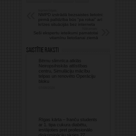
Iepriekšējais:
NMPD izstrādā bezsaistes lietotni:
pirmā palīdzība būs “pa rokai” arī
krīzes situācijās bez interneta
Nākamais:
Seši ekspertu ieteikumi pamatotai
vitamīnu lietošanai ziemā
Saistītie raksti
Bērnu slimnīca atklās
Neiropsihiskās attīstības
centru, Simulāciju mācību
telpas un renovēto Operāciju
bloku
07/08/2026
Rīgas kārta – franču students
ar 1. tipa cukura diabētu,
iestājoties pret profesionālo
diskrimināciju skries 27