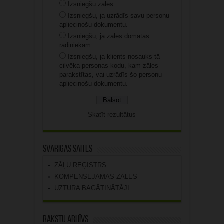
Izsniegšu zāles.
Izsniegšu, ja uzrādīs savu personu
apliecinošu dokumentu.
Izsniegšu, ja zāles domātas
radiniekam.
Izsniegšu, ja klients nosauks tā
cilvēka personas kodu, kam zāles
parakstītas, vai uzrādīs šo personu
apliecinošu dokumentu.
Skatīt rezultātus
Svarīgas saites
ZĀĻU REĢISTRS
KOMPENSĒJAMĀS ZĀLES
UZTURA BAGĀTINĀTĀJI
Rakstu arhīvs