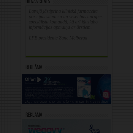
Dienas citāts
Latvijā jāstiprina klīniskā farmaceita
pozīcijas slimnīcā un veselības aprūpes
speciālistu komandā, kā arī jāuzlabo
informācijas apmaiņa ar ārstiem.
LFB prezidente Zane Melberga
Reklāma
Reklāma