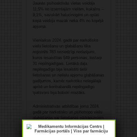
Jaunās psihoaktīvās vielas veidoja
11,5% no izņemtajām vielām, kokaīns –
9,1%, savukārt halucinogēni un opiāti
kopā veidoja mazāk nekā 4% no kopējā
apjoma.
Vienlaikus 2024. gadā par narkotisko
vielu lietošanu un glabāšanu tika
reģistrēti 783 noziedzīgi nodarījumi,
kuros iesaistītas 549 personas, tostarp
31 nepilngadīgais. Lielākā daļa
nepilngadīgo bija iesaistīti tieši
lietošanas un nelielu apjomu glabāšanas
gadījumos, kamēr narkotiku nelegālajā
apritē un kontrabandā nepilngadīgo
īpatsvars bija būtiski mazāks.
Administratīvās atbildības jomā 2024.
gadā par narkotisko un psihotropo vielu
glabāšanas vai lietošanas pārkāpumiem
pie atbildības sauktas galvenokārt
pilngadīgas personas – 83,3%, savukārt
nepilngadīgie veidoja 16,7% no visiem