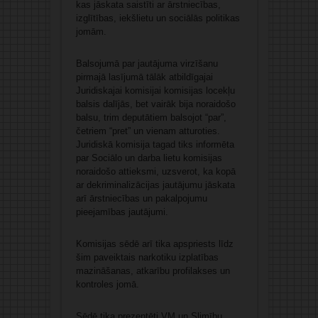
kas jāskata saistīti ar ārstniecības,
izglītības, iekšlietu un sociālās politikas
jomām.
Balsojumā par jautājuma virzīšanu
pirmajā lasījumā tālāk atbildīgajai
Juridiskajai komisijai komisijas locekļu
balsis dalījās, bet vairāk bija noraidošo
balsu, trim deputātiem balsojot “par”,
četriem “pret” un vienam atturoties.
Juridiskā komisija tagad tiks informēta
par Sociālo un darba lietu komisijas
noraidošo attieksmi, uzsverot, ka kopā
ar dekriminalizācijas jautājumu jāskata
arī ārstniecības un pakalpojumu
pieejamības jautājumi.
Komisijas sēdē arī tika apspriests līdz
šim paveiktais narkotiku izplatības
mazināšanas, atkarību profilakses un
kontroles jomā.
Sēdē tika prezentēti VM un Slimību