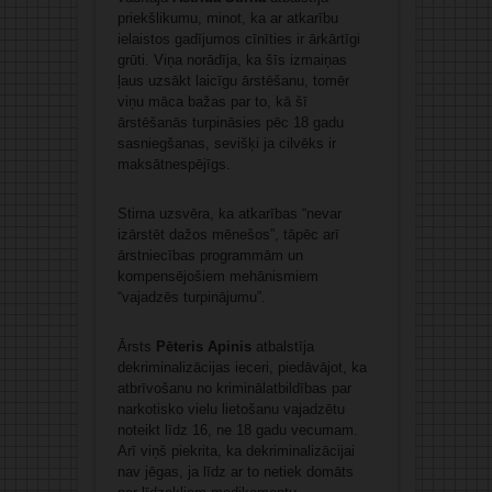
priekšlikumu, minot, ka ar atkarību
ielaistos gadījumos cīnīties ir ārkārtīgi
grūti. Viņa norādīja, ka šīs izmaiņas
ļaus uzsākt laicīgu ārstēšanu, tomēr
viņu māca bažas par to, kā šī
ārstēšanās turpināsies pēc 18 gadu
sasniegšanas, sevišķi ja cilvēks ir
maksātnespējīgs.
Stirna uzsvēra, ka atkarības “nevar
izārstēt dažos mēnešos”, tāpēc arī
ārstniecības programmām un
kompensējošiem mehānismiem
“vajadzēs turpinājumu”.
Ārsts
Pēteris Apinis
atbalstīja
dekriminalizācijas ieceri, piedāvājot, ka
atbrīvošanu no kriminālatbildības par
narkotisko vielu lietošanu vajadzētu
noteikt līdz 16, ne 18 gadu vecumam.
Arī viņš piekrita, ka dekriminalizācijai
nav jēgas, ja līdz ar to netiek domāts