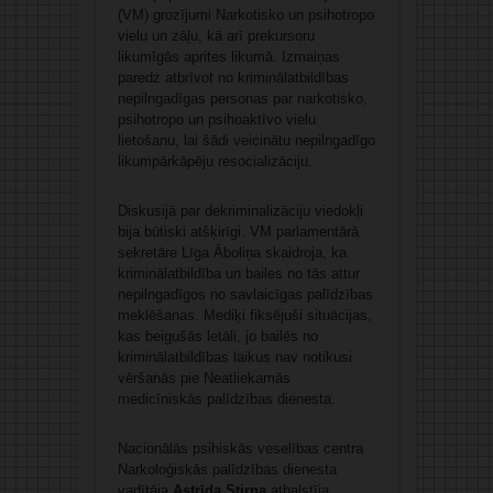
(VM) grozījumi Narkotisko un psihotropo
vielu un zāļu, kā arī prekursoru
likumīgās aprites likumā. Izmaiņas
paredz atbrīvot no kriminālatbildības
nepilngadīgas personas par narkotisko,
psihotropo un psihoaktīvo vielu
lietošanu, lai šādi veicinātu nepilngadīgo
likumpārkāpēju resocializāciju.
Diskusijā par dekriminalizāciju viedokļi
bija būtiski atšķirīgi. VM parlamentārā
sekretāre Līga Āboliņa skaidroja, ka
kriminālatbildība un bailes no tās attur
nepilngadīgos no savlaicīgas palīdzības
meklēšanas. Mediķi fiksējuši situācijas,
kas beigušās letāli, jo bailēs no
kriminālatbildības laikus nav notikusi
vēršanās pie Neatliekamās
medicīniskās palīdzības dienesta.
Nacionālās psihiskās veselības centra
Narkoloģiskās palīdzības dienesta
vadītāja
Astrīda Stirna
atbalstīja