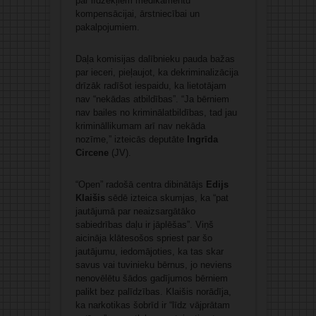
par līdzekļiem medikamentu
kompensācijai, ārstniecībai un
pakalpojumiem.
Daļa komisijas dalībnieku pauda bažas
par ieceri, pieļaujot, ka dekriminalizācija
drīzāk radīšot iespaidu, ka lietotājam
nav “nekādas atbildības”. “Ja bērniem
nav bailes no kriminālatbildības, tad jau
krimināllikumam arī nav nekāda
nozīme,” izteicās deputāte
Ingrīda
Circene
(JV).
“Open” radošā centra dibinātājs
Edijs
Klaišis
sēdē izteica skumjas, ka “pat
jautājumā par neaizsargātāko
sabiedrības daļu ir jāplēšas”. Viņš
aicināja klātesošos spriest par šo
jautājumu, iedomājoties, ka tas skar
savus vai tuvinieku bērnus, jo neviens
nenovēlētu šādos gadījumos bērniem
palikt bez palīdzības. Klaišis norādīja,
ka narkotikas šobrīd ir “līdz vājprātam