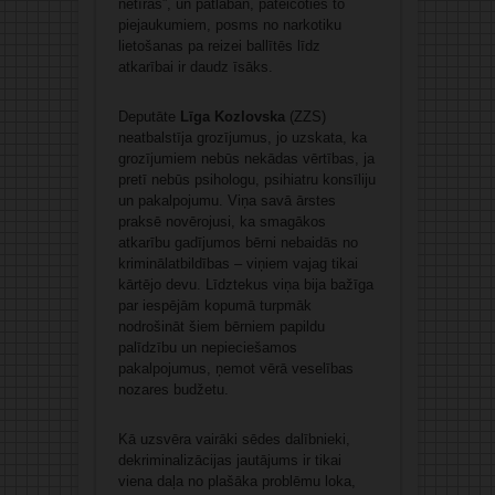
netīras”, un patlaban, pateicoties to
piejaukumiem, posms no narkotiku
lietošanas pa reizei ballītēs līdz
atkarībai ir daudz īsāks.
Deputāte
Līga Kozlovska
(ZZS)
neatbalstīja grozījumus, jo uzskata, ka
grozījumiem nebūs nekādas vērtības, ja
pretī nebūs psihologu, psihiatru konsīliju
un pakalpojumu. Viņa savā ārstes
praksē novērojusi, ka smagākos
atkarību gadījumos bērni nebaidās no
kriminālatbildības – viņiem vajag tikai
kārtējo devu. Līdztekus viņa bija bažīga
par iespējām kopumā turpmāk
nodrošināt šiem bērniem papildu
palīdzību un nepieciešamos
pakalpojumus, ņemot vērā veselības
nozares budžetu.
Kā uzsvēra vairāki sēdes dalībnieki,
dekriminalizācijas jautājums ir tikai
viena daļa no plašāka problēmu loka,