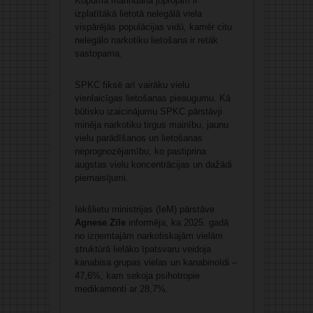
Kopumā marihuāna joprojām ir
izplatītākā lietotā nelegālā viela
vispārējās populācijas vidū, kamēr citu
nelegālo narkotiku lietošana ir retāk
sastopama.
SPKC fiksē arī vairāku vielu
vienlaicīgas lietošanas pieaugumu. Kā
būtisku izaicinājumu SPKC pārstāvji
minēja narkotiku tirgus mainību, jaunu
vielu parādīšanos un lietošanas
neprognozējamību, ko pastiprina
augstas vielu koncentrācijas un dažādi
piemaisījumi.
Iekšlietu ministrijas (IeM) pārstāve
Agnese Zīle
informēja, ka 2025. gadā
no izņemtajām narkotiskajām vielām
struktūrā lielāko īpatsvaru veidoja
kanabisa grupas vielas un kanabinoīdi –
47,6%, kam sekoja psihotropie
medikamenti ar 28,7%.