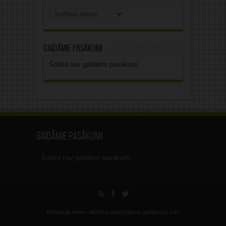
Rakstu
arhīvs
Gaidāmie pasākumi
Šobrīd nav gaidāmo pasākumi.
Gaidāmie pasākumi
Šobrīd nav gaidāmo pasākumi.
Redakcija nenes atbildību sarežģījumu gadījumos, kas