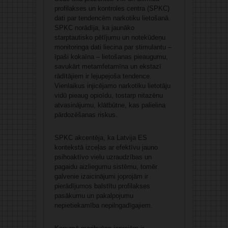
profilakses un kontroles centra (SPKC)
dati par tendencēm narkotiku lietošanā.
SPKC norādīja, ka jaunāko
starptautisko pētījumu un notekūdeņu
monitoringa dati liecina par stimulantu –
īpaši kokaīna – lietošanas pieaugumu,
savukārt metamfetamīna un ekstazī
rādītājiem ir lejupejoša tendence.
Vienlaikus injicējamo narkotiku lietotāju
vidū pieaug opioīdu, tostarp nitazēnu
atvasinājumu, klātbūtne, kas palielina
pārdozēšanas riskus.
SPKC akcentēja, ka Latvija ES
kontekstā izceļas ar efektīvu jauno
psihoaktīvo vielu uzraudzības un
pagaidu aizliegumu sistēmu, tomēr
galvenie izaicinājumi joprojām ir
pierādījumos balstītu profilakses
pasākumu un pakalpojumu
nepietiekamība nepilngadīgajiem.