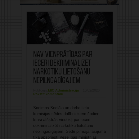
Nav vienprātības par
ieceri dekriminalizēt
narkotiku lietošanu
nepilngadīgajiem
Publicējis:
MIC Administrācija
10/02/2026
Rakstīt komentāru
Saeimas Sociālo un darba lietu
komisijas sēdes dalībniekiem šodien
krasi atšķīrās viedokļi par ieceri
dekriminalizēt narkotiku lietošanu
nepilngadīgajiem. Sēdē pirmajā lasījumā
tika apspriesti Veselības ministrijas