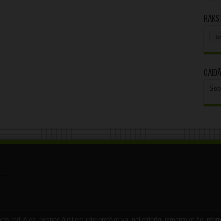
Rakst
Rak
arhī
Gaidā
Šob
s radušies, nespeciālistiem interpretējot vai nelietderīgi izmantojot šo infor