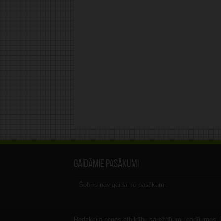
Gaidāmie pasākumi
Šobrīd nav gaidāmo pasākumi.
Redakcija nenes atbildību sarežģījumu gadījumos, ka