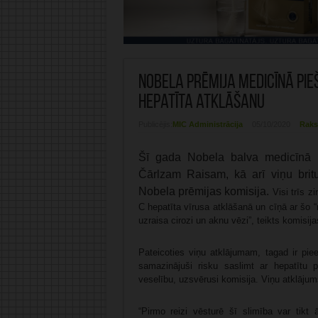
Nobela prēmija medicīnā pieš
hepatīta atklāšanu
Publicējis:
MIC Administrācija
05/10/2020
Raks
Šī gada Nobela balva medicīnā p
Čārlzam Raisam, kā arī viņu bri
Nobela prēmijas komisija.
Visi trīs z
C hepatīta vīrusa atklāšanā un cīņā ar šo 
uzraisa cirozi un aknu vēzi”, teikts komisij
Pateicoties viņu atklājumam, tagad ir piee
samazinājuši risku saslimt ar hepatītu p
veselību, uzsvērusi komisija. Viņu atklājums 
“Pirmo reizi vēsturē šī slimība var tikt 