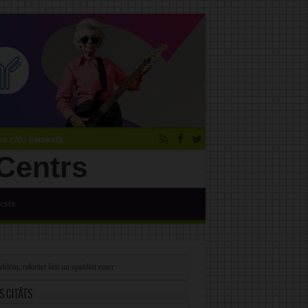
 zāļu saraksts
ksts
s citāts