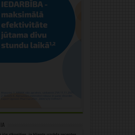
uja
 jūs rīkosities, ja klients uzrāda receptes