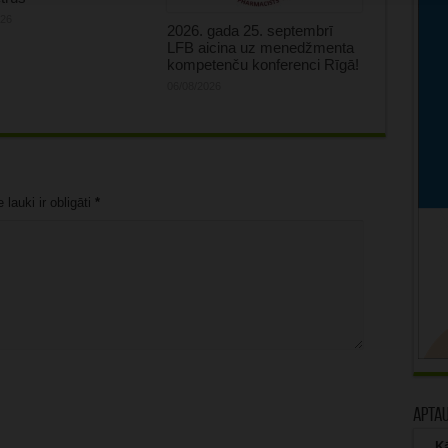
026
2026. gada 25. septembrī
LFB aicina uz menedžmenta
kompetenču konferenci Rīgā!
06/08/2026
lauki ir obligāti
*
Apta
Kā