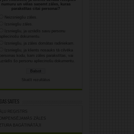
numuru un vēlas saņemt zāles, kuras
parakstītas citai personai?
Neizsniegšu zāles.
Izsniegšu zāles.
Izsniegšu, ja uzrādīs savu personu
apliecinošu dokumentu.
Izsniegšu, ja zāles domātas radiniekam.
Izsniegšu, ja klients nosauks tā cilvēka
personas kodu, kam zāles parakstītas, vai
uzrādīs šo personu apliecinošu dokumentu.
Skatīt rezultātus
gas saites
ĀĻU REĢISTRS
OMPENSĒJAMĀS ZĀLES
ZTURA BAGĀTINĀTĀJI