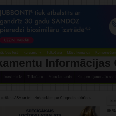
ācības testi
kursi.mic.lv
Tulkošana
Mūsu komanda
Kompensējamo
kursi.mic.lv
Tulkošana
Mūsu komanda
Kompensējamo zāļu sara
piešķirta ASV un britu zinātniekiem par C hepatīta atklāšanu
Diena