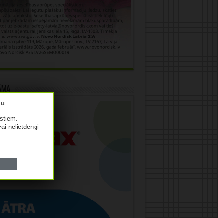
āma
istiem.
vai nelietderīgi