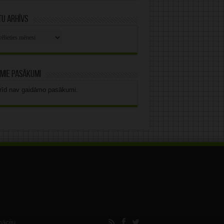
u arhīvs
stu
vs
mie pasākumi
rīd nav gaidāmo pasākumi.
māciju.