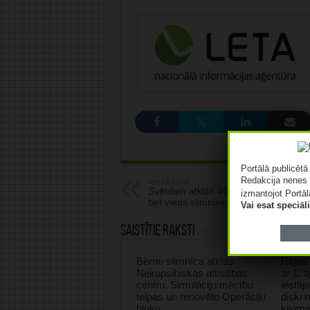
Portālā publicēt
Redakcija nenes 
Iepriekšējais:
Svētdien atklāti 40 Covid-19 gadījumi
izmantojot Portāl
bet viens slimnieks miris
Vai esat speciā
Saistītie raksti
Bērnu slimnīca atklās
Rīgas 
Neiropsihiskās attīstības
ar 1. 
centru, Simulāciju mācību
iestāj
telpas un renovēto Operāciju
diskri
bloku
kilome