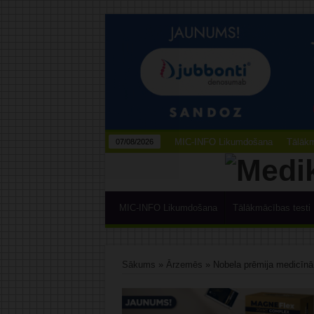
MIC-INFO Likumdošana
Tālākm
07/08/2026
MIC-INFO Likumdošana
Tālākmācības testi
Sākums
»
Ārzemēs
»
Nobela prēmija medicīnā 