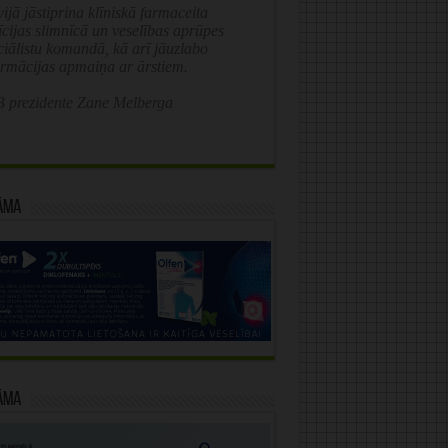
ijā jāstiprina klīniskā farmaceita
īcijas slimnīcā un veselības aprūpes
ciālistu komandā, kā arī jāuzlabo
ormācijas apmaiņa ar ārstiem.
 prezidente Zane Melberga
āma
āma