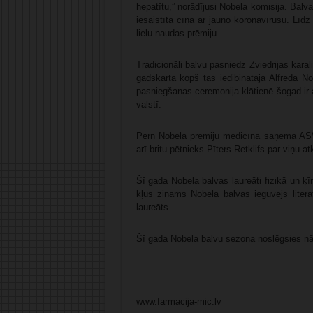
hepatītu,” norādījusi Nobela komisija. Balva
iesaistīta cīņā ar jauno koronavīrusu. Līdz
lielu naudas prēmiju.
Tradicionāli balvu pasniedz Zviedrijas kara
gadskārta kopš tās iedibinātāja Alfrēda 
pasniegšanas ceremonija klātienē šogad ir 
valstī.
Pērn Nobela prēmiju medicīnā saņēma ASV
arī britu pētnieks Pīters Retklifs par viņu 
Šī gada Nobela balvas laureāti fizikā un ķīmi
kļūs zināms Nobela balvas ieguvējs litera
laureāts.
Šī gada Nobela balvu sezona noslēgsies nā
www.farmacija-mic.lv