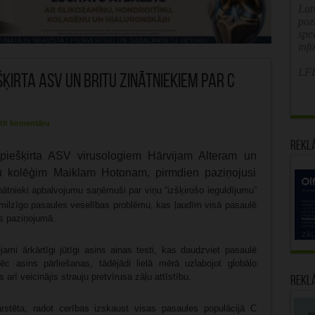
Latv
poz
spe
inf
LFB
ķirta ASV un britu zinātniekiem par C
tīt komentāru
Rekl
iešķirta ASV virusologiem Hārvijam Alteram un
tu kolēģim Maiklam Hotonam, pirmdien paziņojusi
inātnieki apbalvojumu saņēmuši par viņu “izšķirošo ieguldījumu”
“milzīgo pasaules veselības problēmu, kas ļaudīm visā pasaulē
as paziņojumā.
jami ārkārtīgi jūtīgi asins ainas testi, kas daudzviet pasaulē
ēc asins pārliešanas, tādējādi lielā mērā uzlabojot globālo
arī veicinājis strauju pretvīrusa zāļu attīstību.
Rekl
ārstēta, radot cerības izskaust visas pasaules populācijā C