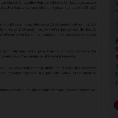
 par cīņu ar C hepatīta vīrusu piešķirta brīdī, kad visa pasaule
 ar balvu trijotne saņems desmit miljonus kronu (950 000 eiro)
lis oficiālā ceremonijā Stokholmā 10.decembrī, kad aprit kārtējā
Nobela nāves 1896.gadā. Taču Covid-19 pandēmijas dēļ balvas
atcelta un balva katram no laureātiem tiks pasniegta viņa paša
 dzimušie zinātnieki Viljams Kaelins un Gregs Semenzs, kā
atklājumu, kā šūnas pielāgojas skābekļa pieejamībai.
jā tiks pasludināti attiecīgi otrdien un trešdien, bet ceturtdien
tūrā. Savukārt piektdien tiks paziņots Nobela Miera prēmijas
kamo pirmdien, kad kļūs zināms prēmijas ieguvējs ekonomikā.