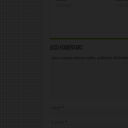
07/08/2026
07/08/2
Jūsu komentārs
Jūsu e-pasta adrese netiks publicēta.Atzīmētie 
Vārds
*
E-pasts
*