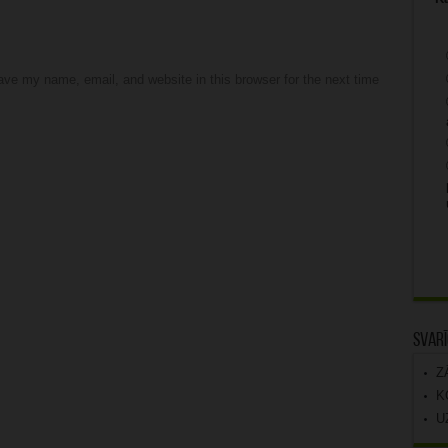
ve my name, email, and website in this browser for the next time
Svarī
Z
K
U