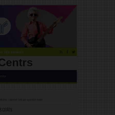
 zāļu saraksts
ksts
s citāts