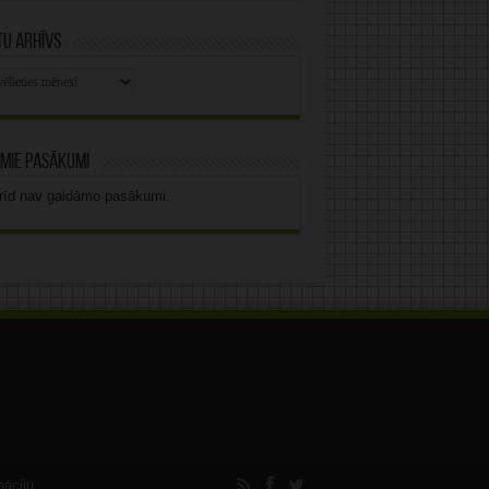
u arhīvs
stu
vs
mie pasākumi
rīd nav gaidāmo pasākumi.
māciju.