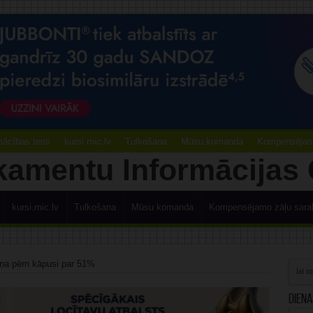
ācības testi
kursi.mic.lv
Tulkošana
Mūsu komanda
Kompensējamo
kursi.mic.lv
Tulkošana
Mūsu komanda
Kompensējamo zāļu sara
ļņa pērn kāpusi par 51%
Diena