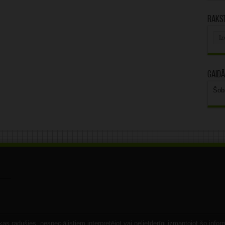
Rakst
Rak
arhī
Gaidā
Šob
s radušies, nespeciālistiem interpretējot vai nelietderīgi izmantojot šo infor