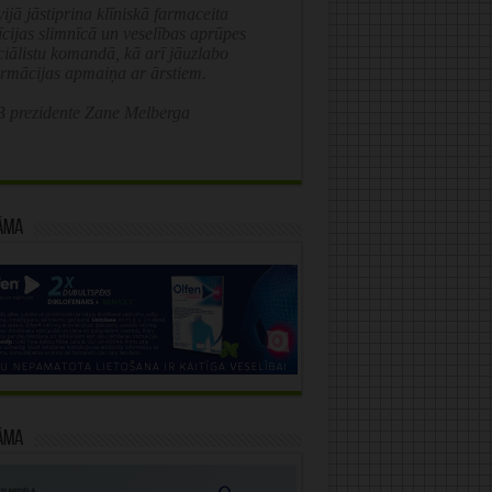
ijā jāstiprina klīniskā farmaceita
īcijas slimnīcā un veselības aprūpes
ciālistu komandā, kā arī jāuzlabo
ormācijas apmaiņa ar ārstiem.
 prezidente Zane Melberga
āma
āma