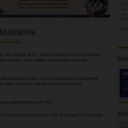
Latv
poz
spe
inf
LFB
kāpusi par 51%
tīt komentāru
pērn strādājis ar 83,7 miljardu Dānijas kronu (11,2 miljardi
Rekl
 gadu iepriekš, teikts trešdien publiskotajā kompānijas
cīgais pieprasījums pēc svara samazināšanas medikamenta
m zālēm “Ozempic”, kas arī palīdz ar liekā svara
ajā gadā palielinājies par 42%.
Rekl
ms kopumā pērn pieaudzis par 36% un veidojis 232,3 miljardus