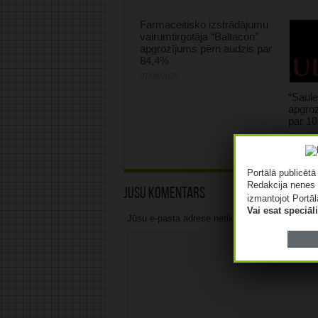
Farmaceitisko izstrādājumu
vairumtirgotāja “Baltacon”
apgrozījums pērn audzis par
84,4%
07/08/2026
“Saule
apgroz
par 1
07/08/2
Portālā publicēt
Redakcija nenes 
Jūsu komentārs
izmantojot Portāl
Vai esat speciā
Jūsu e-pasta adrese netiks publicēta.Atzīmētie 