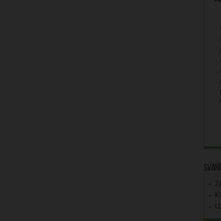
Svarī
Z
K
U