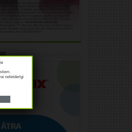
āma
istiem.
vai nelietderīgi