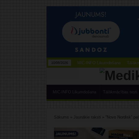
MIC-INFO Likumdošana
Tālākm
10/08/2026
MIC-INFO Likumdošana
Tālākmācības testi
Sākums
»
Jaunākie raksti
»
“Novo Nordisk” pe