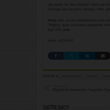
Jau ziņots, ka “Novo Nordisk” kļuvis par Ei
Francijas luksusa preču ražotāju LVMH, pat
Mediji vēstī, ka šos medikamentus lieto va
“Wegovy” guvis ievērojamu popularitāti Hol
tirgū 2021.gadā.
Avots: LETA-AFP
Atzīmēti ar:
NOVO NORDISK
OZEMPIC
WEG
Iepriekšējais:
Paplašinās farmaceitu “augstākā līga
Saistītie raksti