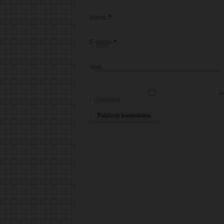
Vārds
*
E-pasts
*
Web
Sa
I comment.
Alternative: