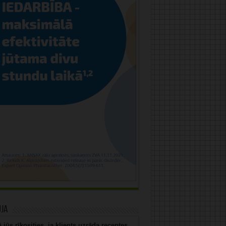
uja
 jūs rīkosities, ja klients uzrāda receptes