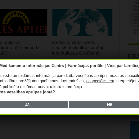
s aptiekas”
Mediķu un līdzcilvēku
ījums pērn pieaudzis
atbalsts ir vienlīdz svarīgi
0,4%
tuberkulozes ārstēšanā
Rekl
026
07/08/2026
ā rakstu un reklāmas informācija paredzēta veselības aprūpes nozares speciāl
atbildību sarežģījumu gadījumos, kas radušies,
nespeciālistiem
interpretējot 
ā publicēto reklāmas un/vai rakstu informāciju.
lists veselības aprūpes jomā?
lauki ir obligāti
*
Jā
Nē