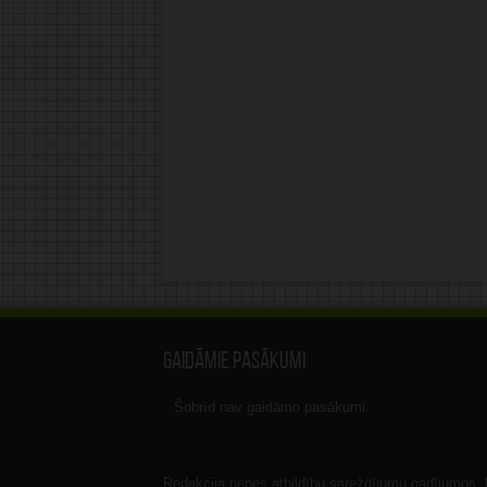
Gaidāmie pasākumi
Šobrīd nav gaidāmo pasākumi.
Redakcija nenes atbildību sarežģījumu gadījumos, ka