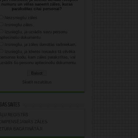
numuru un vēlas saņemt zāles, kuras
parakstītas citai personai?
Neizsniegšu zāles.
Izsniegšu zāles.
Izsniegšu, ja uzrādīs savu personu
apliecinošu dokumentu.
Izsniegšu, ja zāles domātas radiniekam.
Izsniegšu, ja klients nosauks tā cilvēka
personas kodu, kam zāles parakstītas, vai
uzrādīs šo personu apliecinošu dokumentu.
Skatīt rezultātus
gas saites
ĀĻU REĢISTRS
OMPENSĒJAMĀS ZĀLES
ZTURA BAGĀTINĀTĀJI