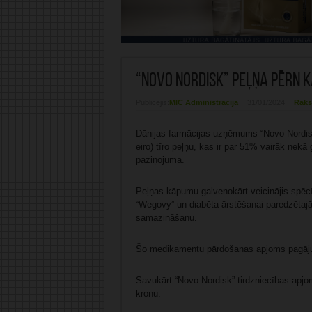
“Novo Nordisk” peļņa pērn 
Publicējis:
MIC Administrācija
31/01/2024
Raks
Dānijas farmācijas uzņēmums “Novo Nordisk” 
eiro) tīro peļņu, kas ir par 51% vairāk nekā
paziņojumā.
Peļņas kāpumu galvenokārt veicinājis spē
“Wegovy” un diabēta ārstēšanai paredzētajā
samazināšanu.
Šo medikamentu pārdošanas apjoms pagājuš
Savukārt “Novo Nordisk” tirdzniecības apjo
kronu.