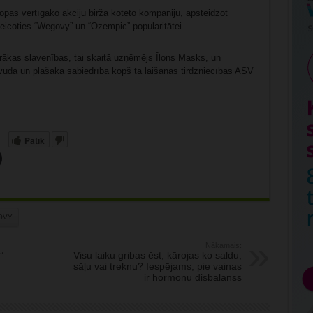
ropas vērtīgāko akciju biržā kotēto kompāniju, apsteidzot
eicoties “Wegovy” un “Ozempic” popularitātei.
irākas slavenības, tai skaitā uzņēmējs Īlons Masks, un
ivudā un plašākā sabiedrībā kopš tā laišanas tirdzniecības ASV
Patīk
OVY
Nākamais:
”
Visu laiku gribas ēst, kārojas ko saldu,
sāļu vai treknu? Iespējams, pie vainas
ir hormonu disbalanss