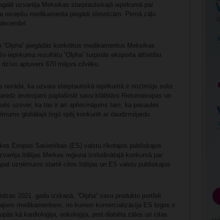
galē uzvarēja Meksikas starptautiskajā iepirkumā par
ša recepšu medikamenta piegādi slimnīcām. Pirmā zāļu
 decembrī.
m “Olpha” piegādās konkrētos medikamentus Meksikas
o iepirkuma rezultātu “Olpha” turpinās eksporta attīstību
 dzīvo aptuveni 670 miljoni cilvēku.
s norāda, ka uzvara starptautiskā iepirkumā ir nozīmīgs solis
aredz ievērojami paplašināt savu klātbūtni Rietumeiropas un
ulis uzsver, ka tas ir arī apliecinājums tam, ka pasaules
ēmums globālajā tirgū spēj konkurēt ar daudzmiljardu
ākos Eiropas Savienības (ES) valstu rīkotajos publiskajos
varēja Itālijas Merkes reģiona izsludinātajā konkursā par
pat uzņēmums startē citos Itālijas un ES valstu publiskajos
dzās 2021. gada izskaņā, “Olpha” savu produktu portfeli
vajiem medikamentiem, no kuriem komercializācija ES tirgos ir
upās kā kardioloģija, onkoloģija, pret diabēta zāles un citas.