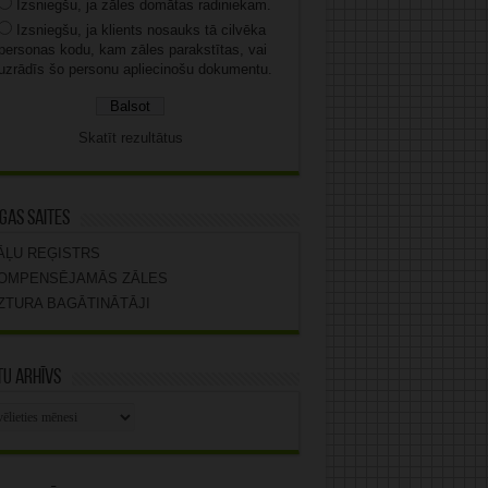
Izsniegšu, ja zāles domātas radiniekam.
Izsniegšu, ja klients nosauks tā cilvēka
personas kodu, kam zāles parakstītas, vai
uzrādīs šo personu apliecinošu dokumentu.
Skatīt rezultātus
gas saites
ĀĻU REĢISTRS
OMPENSĒJAMĀS ZĀLES
ZTURA BAGĀTINĀTĀJI
u arhīvs
stu
vs