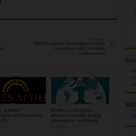
Nākamais:
RAKUS mediķis: Onkoloģisko slimību
lu
ārstēšanai trūkst inovatīvo
medikamentu
Svarī
Z
K
U
Rakst
s aptiekas”
Mediķu un līdzcilvēku
Rak
ījums pērn pieaudzis
atbalsts ir vienlīdz svarīgi
arhī
0,4%
tuberkulozes ārstēšanā
026
07/08/2026