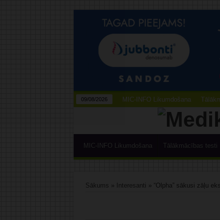
MIC-INFO Likumdošana
Tālākm
09/08/2026
MIC-INFO Likumdošana
Tālākmācības testi
Sākums
»
Interesanti
»
“Olpha” sākusi zāļu ek