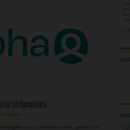
Latv
poz
spe
inf
LFB
Rekl
u uz Latīņameriku
tīt komentāru
Rekl
irmās piegādes arī uz Latīņamerikas valstīm, aģentūru LETA