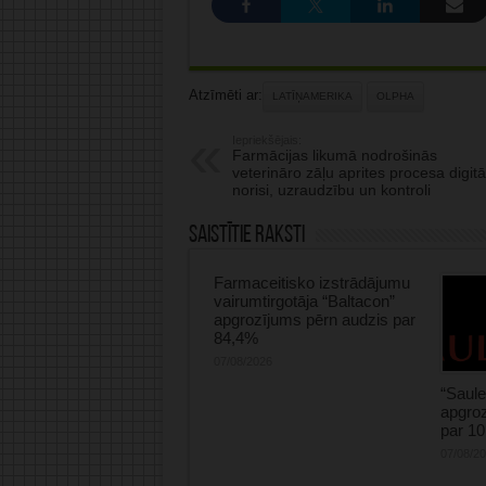
Atzīmēti ar:
LATĪŅAMERIKA
OLPHA
Iepriekšējais:
Farmācijas likumā nodrošinās
veterināro zāļu aprites procesa digitā
norisi, uzraudzību un kontroli
Saistītie raksti
Farmaceitisko izstrādājumu
vairumtirgotāja “Baltacon”
apgrozījums pērn audzis par
84,4%
07/08/2026
“Saule
apgroz
par 1
07/08/2