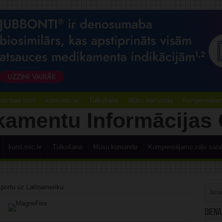
ācības testi
kursi.mic.lv
Tulkošana
Mūsu komanda
Kompensējamo
kursi.mic.lv
Tulkošana
Mūsu komanda
Kompensējamo zāļu sara
sportu uz Latīņameriku
Diena