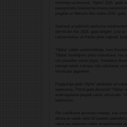
informēja uzņēmumā. “Olpha” 2025. gada no
paaugstināta holesterīna līmeņa pazemino
piegāde uz Meksiku tika veikta 2025. gada
Saskaņā ar publiskā iepirkuma noteikumie
slimnīcām līdz 2026. gada beigām. Līdz ar š
Latīņamerikas un Karību jūras reģionā, kurā
“Olpha” valdes priekšsēdētājs Juris Bunduli
“Olpha” stratēģisko plānu īstenošanā, kas p
citu pasaules valstu tirgos. Vienlaikus Bund
mērogā neliels Latvijas zāļu ražošanas uzņ
farmācijas gigantiem.
Pagājušajā gadā “Olpha” piedalījās arī vair
iepirkumos. Pērnā gada decembrī “Olpha” uz
antikoagulanta piegādi valsts slimnīcām. Tā
iepirkumos.
Pēc vairākuma akcionāru maiņas, kas noslē
attīsta ar vairāk nekā 50 jauniem patentbrī
sākta jau septiņiem tādās terapeitiskajās gr