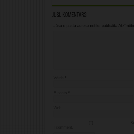
Jūsu komentārs
Jūsu e-pasta adrese netiks publicēta.Atzīmētie 
Vārds
*
E-pasts
*
Web
Sa
I comment.