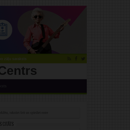
 zāļu saraksts
ksts
s citāts