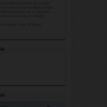
ijā jāstiprina klīniskā farmaceita
īcijas slimnīcā un veselības aprūpes
ciālistu komandā, kā arī jāuzlabo
ormācijas apmaiņa ar ārstiem.
 prezidente Zane Melberga
āma
āma