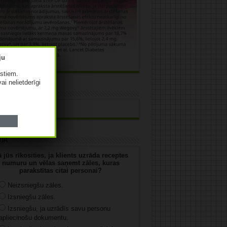
istiem.
vai nelietderīgi
āma
uja
 jūs rīkosities, ja klients uzrāda receptes
numuru un vēlas saņemt zāles, kuras
parakstītas citai personai?
Neizsniegšu zāles.
Izsniegšu zāles.
Izsniegšu, ja uzrādīs savu personu
apliecinošu dokumentu.