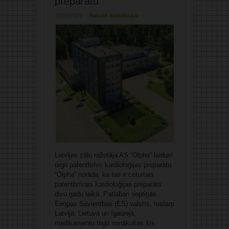
preparātu
13/04/2026
Rakstīt komentāru
Latvijas zāļu ražotāja AS “Olpha” laidusi
tirgū patentbrīvo kardioloģijas preparātu.
“Olpha” norāda, ka tas ir ceturtais
patentbrīvais kardioloģijas preparāts
divu gadu laikā. Patlaban septiņās
Eiropas Savienības (ES) valstīs, tostarp
Latvijā, Lietuvā un Igaunijā,
medikamentu tirgū nonākušas šīs