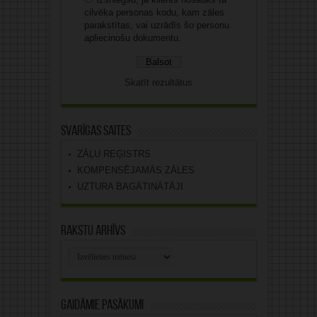
cilvēka personas kodu, kam zāles
parakstītas, vai uzrādīs šo personu
apliecinošu dokumentu.
Skatīt rezultātus
Svarīgas saites
ZĀĻU REĢISTRS
KOMPENSĒJAMĀS ZĀLES
UZTURA BAGĀTINĀTĀJI
Rakstu arhīvs
Rakstu
arhīvs
Gaidāmie pasākumi