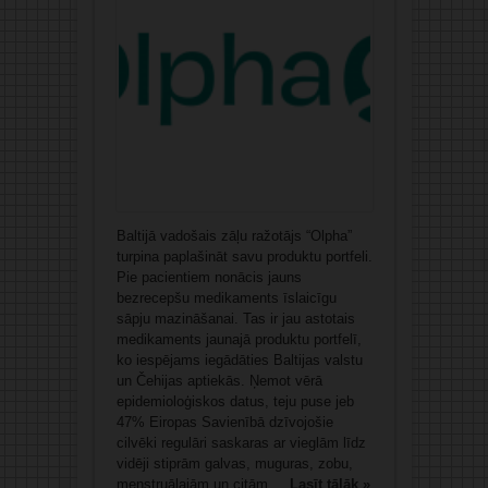
Baltijā vadošais zāļu ražotājs “Olpha”
turpina paplašināt savu produktu portfeli.
Pie pacientiem nonācis jauns
bezrecepšu medikaments īslaicīgu
sāpju mazināšanai. Tas ir jau astotais
medikaments jaunajā produktu portfelī,
ko iespējams iegādāties Baltijas valstu
un Čehijas aptiekās. Ņemot vērā
epidemioloģiskos datus, teju puse jeb
47% Eiropas Savienībā dzīvojošie
cilvēki regulāri saskaras ar vieglām līdz
vidēji stiprām galvas, muguras, zobu,
menstruālajām un citām ...
Lasīt tālāk »