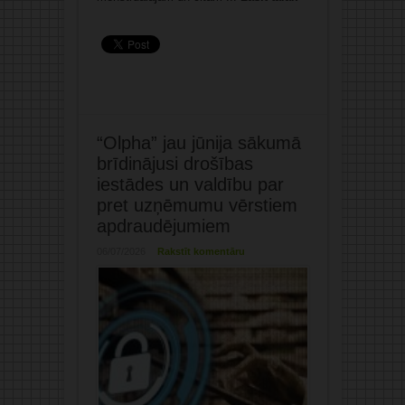
“Olpha” jau jūnija sākumā
brīdinājusi drošības
iestādes un valdību par
pret uzņēmumu vērstiem
apdraudējumiem
06/07/2026
Rakstīt komentāru