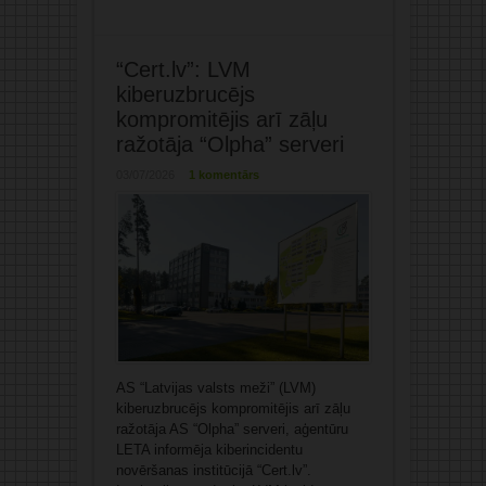
“Cert.lv”: LVM
kiberuzbrucējs
kompromitējis arī zāļu
ražotāja “Olpha” serveri
03/07/2026
1 komentārs
AS “Latvijas valsts meži” (LVM)
kiberuzbrucējs kompromitējis arī zāļu
ražotāja AS “Olpha” serveri, aģentūru
LETA informēja kiberincidentu
novēršanas institūcijā “Cert.lv”.