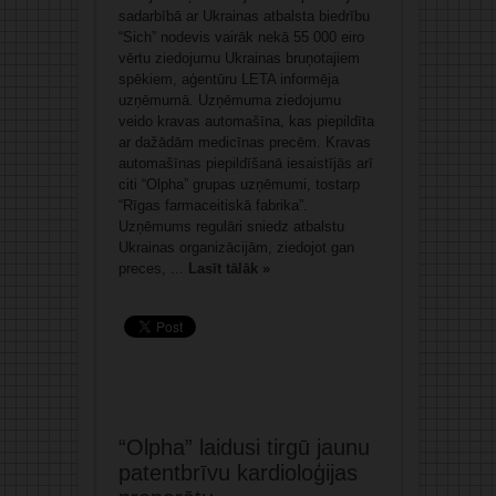
sadarbībā ar Ukrainas atbalsta biedrību
“Sich” nodevis vairāk nekā 55 000 eiro
vērtu ziedojumu Ukrainas bruņotajiem
spēkiem, aģentūru LETA informēja
uzņēmumā. Uzņēmuma ziedojumu
veido kravas automašīna, kas piepildīta
ar dažādām medicīnas precēm. Kravas
automašīnas piepildīšanā iesaistījās arī
citi “Olpha” grupas uzņēmumi, tostarp
“Rīgas farmaceitiskā fabrika”.
Uzņēmums regulāri sniedz atbalstu
Ukrainas organizācijām, ziedojot gan
preces, ...
Lasīt tālāk »
“Olpha” laidusi tirgū jaunu
patentbrīvu kardioloģijas