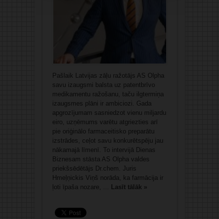
Pašlaik Latvijas zāļu ražotājs AS Olpha
savu izaugsmi balsta uz patentbrīvo
medikamentu ražošanu, taču ilgtermiņa
izaugsmes plāni ir ambiciozi. Gada
apgrozījumam sasniedzot vienu miljardu
eiro, uzņēmums varētu atgriezties arī
pie oriģinālo farmaceitisko preparātu
izstrādes, ceļot savu konkurētspēju jau
nākamajā līmenī. To intervijā Dienas
Biznesam stāsta AS Olpha valdes
priekšsēdētājs Dr.chem. Juris
Hmeļņickis Viņš norāda, ka farmācija ir
ļoti īpaša nozare, ...
Lasīt tālāk »