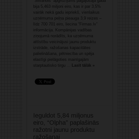
“Silvanols” apgrozījums pagājušajā gadā
bija 5,463 miljoni eiro, kas ir par 3,5%
vairāk nekā gadu iepriekš, vienlaikus
uzņēmuma peļņa pieauga 3,9 reizes –
līdz 700 701 eiro, liecina “Firmas.lv”
informācija. Kompānijas vadības
ziņojumā norādīts, ka uzņēmuma
attīstību veicinājusi jaunu produktu
izstrāde, ražošanas kapacitātes
palielināšana, pētniecība un spēja
elastīgi pielāgoties mainīgajām
starptautisko tirgu ...
Lasīt tālāk »
Ieguldot 5,84 miljonus
eiro, “Olpha” paplašinās
ražotni jaunu produktu
ražošanai