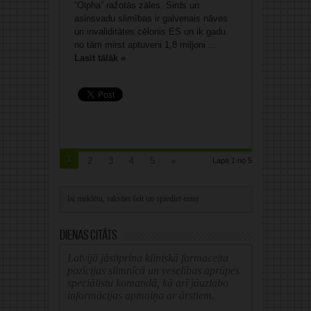
“Olpha” ražotās zāles. Sirds un
asinsvadu slimības ir galvenais nāves
un invaliditātes cēlonis ES un ik gadu
no tām mirst aptuveni 1,8 miljoni ...
Lasīt tālāk »
1
2
3
4
5
»
Lapa 1 no 5
Dienas citāts
Latvijā jāstiprina klīniskā farmaceita
pozīcijas slimnīcā un veselības aprūpes
speciālistu komandā, kā arī jāuzlabo
informācijas apmaiņa ar ārstiem.