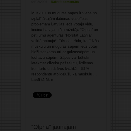
04/08/2026
Rakstīt komentāru
Muskuļu un muguras sāpes ir viena no
izplatītākajām ikdienas veselības
problēmām Latvijas iedzīvotāju vidū,
liecina Latvijas zāļu ražotāja “Olpha” un
pētījumu aģentūras “Norstat Latvija”
veiktā aptauja*. Tās dati rāda, ka līdzās
muskuļu un muguras sāpēm iedzīvotāji
bieži saskaras arī ar galvassāpēm un
locītavu sāpēm. Sāpes var būtiski
ietekmēt cilvēka pašsajūtu, ikdienas
komfortu un dzīves kvalitāti. 63 %
respondentu atbildējuši, ka muskuļu ...
Lasīt tālāk »
“Olpha” jaunajam