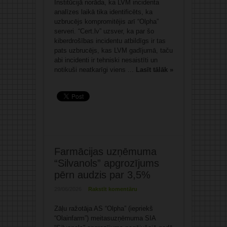
Institūcijā norāda, ka LVM incidenta
analīzes laikā tika identificēts, ka
uzbrucējs kompromitējis arī “Olpha”
serveri. “Cert.lv” uzsver, ka par šo
kiberdrošības incidentu atbildīgs ir tas
pats uzbrucējs, kas LVM gadījumā, taču
abi incidenti ir tehniski nesaistīti un
notikuši neatkarīgi viens ...
Lasīt tālāk »
Farmācijas uzņēmuma
“Silvanols” apgrozījums
pērn audzis par 3,5%
29/06/2026
Rakstīt komentāru
Zāļu ražotāja AS “Olpha” (iepriekš
“Olainfarm”) meitasuzņēmuma SIA