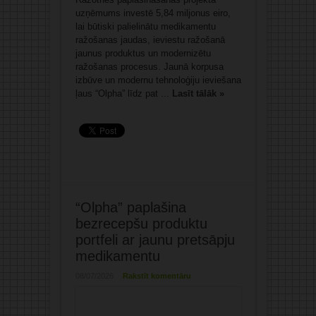
uzņēmums investē 5,84 miljonus eiro,
lai būtiski palielinātu medikamentu
ražošanas jaudas, ieviestu ražošanā
jaunus produktus un modernizētu
ražošanas procesus. Jaunā korpusa
izbūve un modernu tehnoloģiju ieviešana
ļaus “Olpha” līdz pat ...
Lasīt tālāk »
“Olpha” paplašina
bezrecepšu produktu
portfeli ar jaunu pretsāpju
medikamentu
08/07/2026
Rakstīt komentāru