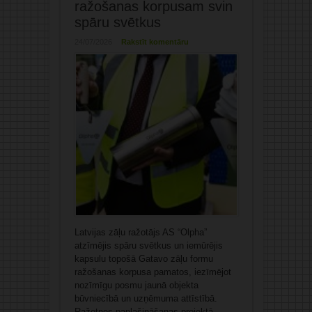
ražošanas korpusam svin
spāru svētkus
24/07/2026
Rakstīt komentāru
Latvijas zāļu ražotājs AS “Olpha”
atzīmējis spāru svētkus un iemūrējis
kapsulu topošā Gatavo zāļu formu
ražošanas korpusa pamatos, iezīmējot
nozīmīgu posmu jaunā objekta
būvniecībā un uzņēmuma attīstībā.
Ražotnes paplašināšanas projektā