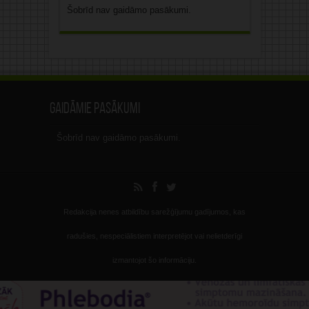
Šobrīd nav gaidāmo pasākumi.
Gaidāmie pasākumi
Šobrīd nav gaidāmo pasākumi.
Redakcija nenes atbildību sarežģījumu gadījumos, kas
radušies, nespeciālistiem interpretējot vai nelietderīgi
izmantojot šo informāciju.