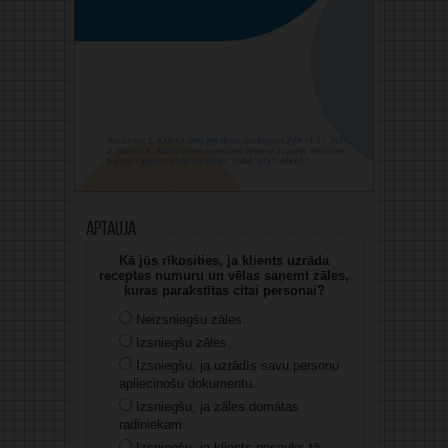
Aptauja
Kā jūs rīkosities, ja klients uzrāda
receptes numuru un vēlas saņemt zāles,
kuras parakstītas citai personai?
Neizsniegšu zāles.
Izsniegšu zāles.
Izsniegšu, ja uzrādīs savu personu
apliecinošu dokumentu.
Izsniegšu, ja zāles domātas
radiniekam.
Izsniegšu, ja klients nosauks tā