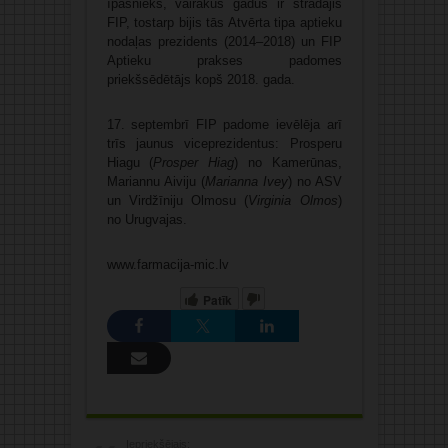
īpašnieks, vairākus gadus ir strādājis
FIP, tostarp bijis tās Atvērta tipa aptieku
nodaļas prezidents (2014–2018) un FIP
Aptieku prakses padomes
priekšsēdētājs kopš 2018. gada.
17. septembrī FIP padome ievēlēja arī
trīs jaunus viceprezidentus: Prosperu
Hiagu (
Prosper Hiag
) no Kamerūnas,
Mariannu Aiviju (
Marianna Ivey
) no ASV
un Virdžīniju Olmosu (
Virginia Olmos
)
no Urugvajas.
www.farmacija-mic.lv
Patīk
Iepriekšējais: