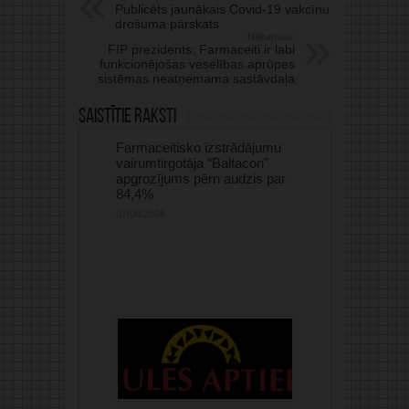
Publicēts jaunākais Covid-19 vakcīnu
drošuma pārskats
Nākamais:
FIP prezidents: Farmaceiti ir labi
funkcionējošas veselības aprūpes
sistēmas neatņemama sastāvdaļa
Saistītie raksti
Farmaceitisko izstrādājumu
vairumtirgotāja “Baltacon”
apgrozījums pērn audzis par
84,4%
07/08/2026