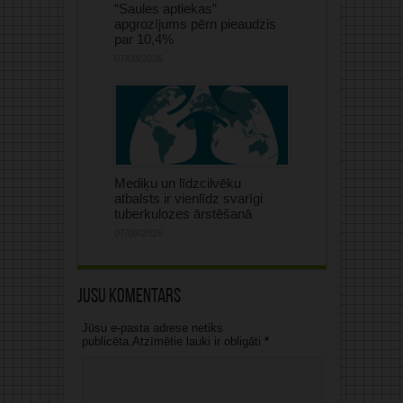
“Saules aptiekas”
apgrozījums pērn pieaudzis
par 10,4%
07/08/2026
Mediķu un līdzcilvēku
atbalsts ir vienlīdz svarīgi
tuberkulozes ārstēšanā
07/08/2026
Jūsu komentārs
Jūsu e-pasta adrese netiks
publicēta.Atzīmētie lauki ir obligāti
*