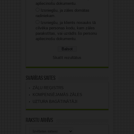
apliecinošu dokumentu.
Izsniegšu, ja zāles domātas
radiniekam.
Izsniegšu, ja klients nosauks tā
cilvēka personas kodu, kam zāles
parakstītas, vai uzrādīs šo personu
apliecinošu dokumentu.
Skatīt rezultātus
Svarīgas saites
ZĀĻU REĢISTRS
KOMPENSĒJAMĀS ZĀLES
UZTURA BAGĀTINĀTĀJI
Rakstu arhīvs
Rakstu