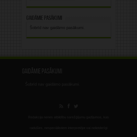
arhīvs
Gaidāmie pasākumi
Šobrīd nav gaidāmo pasākumi.
Gaidāmie pasākumi
Šobrīd nav gaidāmo pasākumi.
Redakcija nenes atbildību sarežģījumu gadījumos, kas
radušies, nespeciālistiem interpretējot vai nelietderīgi