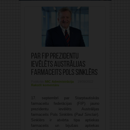
Par FIP prezidentu
ievēlēts Austrālijas
farmaceits Pols Sinklērs
Publicējis:
MIC Administrācija
19/09/2022
Rakstīt komentāru
17. septembrī par Starptautiskās
farmaceitu federācijas (FIP) jauno
prezidentu ievēlēts Austrālijas
farmaceits Pols Sinklērs (
Paul Sinclair
).
Sinklērs ir atvērta tipa aptiekas
farmaceits un bijušais aptiekas