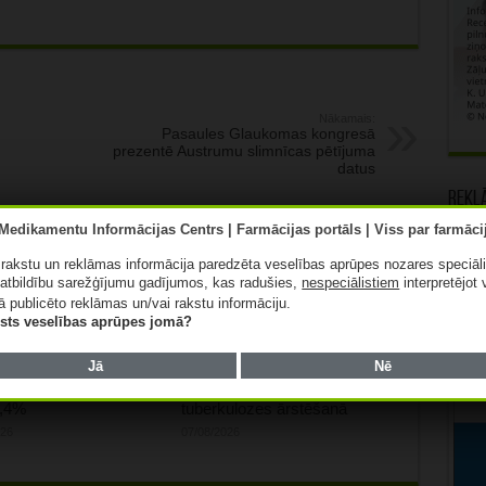
Nākamais:
Pasaules Glaukomas kongresā
prezentē Austrumu slimnīcas pētījuma
datus
Rekl
ā rakstu un reklāmas informācija paredzēta veselības aprūpes nozares speciāl
atbildību sarežģījumu gadījumos, kas radušies,
nespeciālistiem
interpretējot 
ā publicēto reklāmas un/vai rakstu informāciju.
lists veselības aprūpes jomā?
Jā
Nē
s aptiekas”
Mediķu un līdzcilvēku
ījums pērn pieaudzis
atbalsts ir vienlīdz svarīgi
0,4%
tuberkulozes ārstēšanā
026
07/08/2026