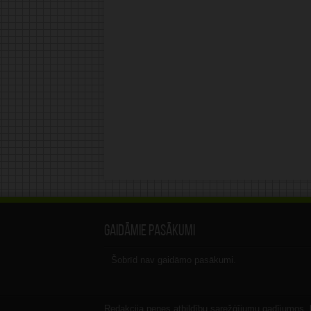
Gaidāmie pasākumi
Šobrīd nav gaidāmo pasākumi.
Redakcija nenes atbildību sarežģījumu gadījumos, ka