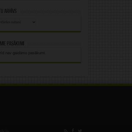
u arhīvs
stu
vs
mie pasākumi
rīd nav gaidāmo pasākumi.
māciju.