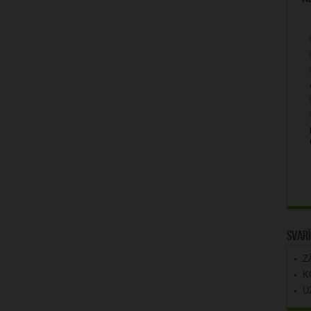
Svarī
Z
K
U