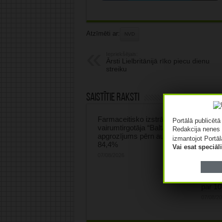
Atzīmēti ar:
NVD
Iepriekšējais:
Ārsti Lielbritānijā rīko piecu dienu
streiku
Saistītie raksti
Farmaceitisko izstrādājumu
Portālā publicēt
vairumtirgotāja “Baltacon”
Redakcija nenes 
apgrozījums pērn audzis par
izmantojot Portāl
84,4%
Vai esat speciā
07/08/2026
“Saule
apgroz
par 1
07/08/2