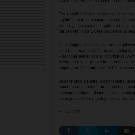
stacionārajiem pakalpojumiem; zobārstniec
Tas ir īpaši noderīgs, piemēram, situācijā
iegādē vai par pakalpojumu apjomu un izm
arī tad, ja nepieciešams iegūt informāciju 
par personu, kura E-veselībā deleģējusi tie
Pagājušajā gadā e-pakalpojums tika pilnvei
laikā tas izmantots 2845 reizes – vidēji 2
– sākotnēji nepieciešams autorizēties www.
pieprasīt atskaiti un norādīt vēlamo laika p
sagatavota 24 stundu laikā un būs pieejama
Ja saņemtajā atskaitē tiek konstatēta neko
saņemts vai ir saņemts un neparādās, jāvērš
iesniegumu, lūdzot skaidrojumu. Ja situācij
iesniegumu NVD
(izmantojot brīvas formas
Avots: NVD