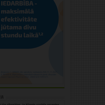
uja
 jūs rīkosities, ja klients uzrāda receptes