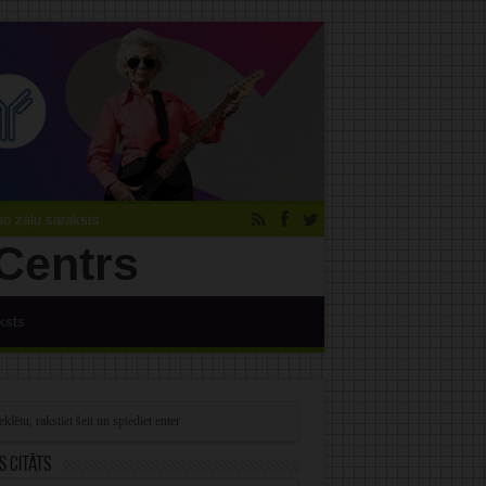
 zāļu saraksts
ksts
s citāts