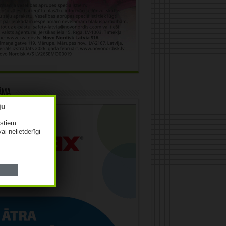
āma
istiem.
vai nelietderīgi