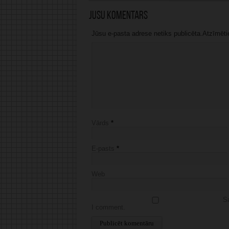
Jūsu komentārs
Jūsu e-pasta adrese netiks publicēta.Atzīmētie 
Vārds
*
E-pasts
*
Web
Sa
I comment.