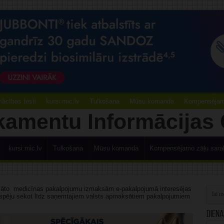
ācības testi
kursi.mic.lv
Tulkošana
Mūsu komanda
Kompensējamo
kursi.mic.lv
Tulkošana
Mūsu komanda
Kompensējamo zāļu sara
āto medicīnas pakalpojumu izmaksām e-pakalpojumā interesējas
iespēju sekot līdz saņemtajiem valsts apmaksātiem pakalpojumiem
Diena