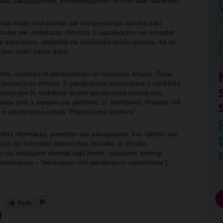
ības pakalpojumiem; kompensējamiem ārstniecības līdzekļiem.
s, kad rodas neskaidrības par kompensācijas apmēru zāļu
aksām pēc ārstēšanās slimnīcā. E-pakalpojumu var izmantot
par savu bērnu, apgādībā vai aizbildnībā esošu personu, kā arī
sības skatīt savus datus.
dots, uzlabojot tā pārskatāmību un lietošanas ērtumu. Gada
37 pieprasījumi mēnesī. E-pakalpojuma izmantošana ir vienkārša
latvija.gov.lv, meklētājā ievadīt pakalpojuma nosaukumu,
eriodu (dati ir pieejami par pēdējiem 12 mēnešiem). Atskaite tiek
 e-pakalpojuma sadaļā “Pieprasījumu saraksts”.
rekta informācija, piemēram par pakalpojumu, kas faktiski nav
as pie konkrētās ārstniecības iestādes ar oficiālu
u nav iespējams atrisināt šajā līmenī, iespējams iesniegt
 iesniegumu – “Iesniegums citu pakalpojumu saņemšanai”).
Patīk