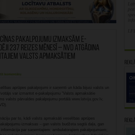
Latv
poz
spe
inf
LFB
cīnas pakalpojumu izmaksām e-
ēji 237 reizes mēnesī – NVD atgādina
emtajiem valsts apmaksātiem
Rekl
tīt komentāru
elības aprūpes pakalpojumi ir saņemti un kāda bijusi valsts un
īvotājs var izmantot e-pakalpojumu “Valsts apmaksātie
ams valsts pārvaldes pakalpojumu portālā
www.latvija.gov.lv
,
VD).
rmāciju par to, kādi valsts apmaksāti veselības aprūpes
Rekl
akalpojumu izmaksas – gan valsts budžeta segtā daļa, gan
 informācija par saņemtajiem: ambulatorajiem pakalpojumiem;