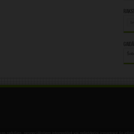
Rakst
Rak
arhī
Gaidā
Šob
s radušies, nespeciālistiem interpretējot vai nelietderīgi izmantojot šo infor