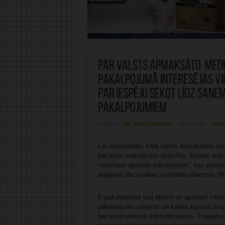
Par valsts apmaksāto medi
pakalpojumā interesējas vid
par iespēju sekot līdz saņ
pakalpojumiem
Publicējis:
MIC Administrācija
25/07/2025
Raks
Lai noskaidrotu, kādi valsts apmaksātie ves
pacienta maksājumu attiecība, ikviens iedz
veselības aprūpes pakalpojumi”, kas pieej
atgādina Nacionālais veselības dienests (N
E-pakalpojums ļauj atlasīt un apskatīt info
pakalpojumu saņemti un kādas bijušas šo p
pacienta veiktais līdzmaksājums. Pieejama