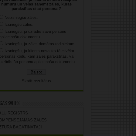
numuru un vēlas saņemt zāles, kuras
parakstītas citai personai?
Neizsniegšu zāles.
Izsniegšu zāles.
Izsniegšu, ja uzrādīs savu personu
apliecinošu dokumentu.
Izsniegšu, ja zāles domātas radiniekam.
Izsniegšu, ja klients nosauks tā cilvēka
personas kodu, kam zāles parakstītas, vai
uzrādīs šo personu apliecinošu dokumentu.
Skatīt rezultātus
gas saites
ĀĻU REĢISTRS
OMPENSĒJAMĀS ZĀLES
ZTURA BAGĀTINĀTĀJI