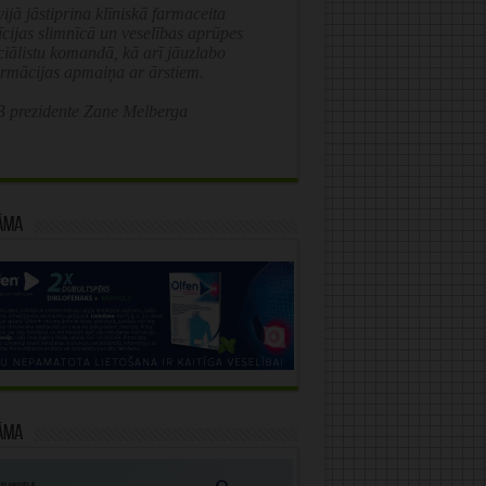
ijā jāstiprina klīniskā farmaceita
īcijas slimnīcā un veselības aprūpes
ciālistu komandā, kā arī jāuzlabo
ormācijas apmaiņa ar ārstiem.
 prezidente Zane Melberga
āma
āma