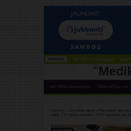
MIC-INFO Likumdošana
Tālākm
08/08/2026
MIC-INFO Likumdošana
Tālākmācības testi
Sākums
»
Jaunākie raksti
»
Par valsts apmaks
vidēji 237 reizes mēnesī – NVD atgādina par 