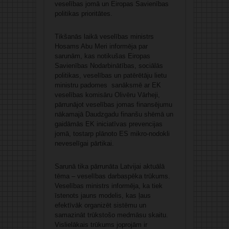
veselības jomā un Eiropas Savienības
politikas prioritātes.
Tikšanās laikā veselības ministrs
Hosams Abu Meri informēja par
sarunām, kas notikušas Eiropas
Savienības Nodarbinātības, sociālās
politikas, veselības un patērētāju lietu
ministru padomes sanāksmē ar EK
veselības komisāru Olivēru Vārheji,
pārrunājot veselības jomas finansējumu
nākamajā Daudzgadu finanšu shēmā un
gaidāmās EK iniciatīvas prevencijas
jomā, tostarp plānoto ES mikro-nodokli
neveselīgai pārtikai.
Sarunā tika pārrunāta Latvijai aktuālā
tēma – veselības darbaspēka trūkums.
Veselības ministrs informēja, ka tiek
īstenots jauns modelis, kas ļaus
efektīvāk organizēt sistēmu un
samazināt trūkstošo medmāsu skaitu.
Vislielākais trūkums joprojām ir