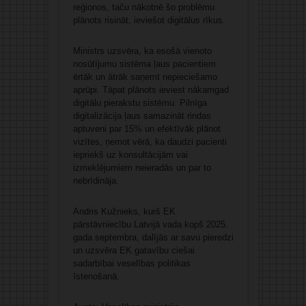
reģionos, taču nākotnē šo problēmu
plānots risināt, ieviešot digitālus rīkus.
Ministrs uzsvēra, ka esošā vienoto
nosūtījumu sistēma ļaus pacientiem
ērtāk un ātrāk saņemt nepieciešamo
aprūpi. Tāpat plānots ieviest nākamgad
digitālu pierakstu sistēmu. Pilnīga
digitalizācija ļaus samazināt rindas
aptuveni par 15% un efektīvāk plānot
vizītes, ņemot vērā, ka daudzi pacienti
iepriekš uz konsultācijām vai
izmeklējumiem neieradās un par to
nebrīdināja.
Andris Kužnieks, kurš EK
pārstāvniecību Latvijā vada kopš 2025.
gada septembra, dalījās ar savu pieredzi
un uzsvēra EK gatavību ciešai
sadarbībai veselības politikas
īstenošanā.