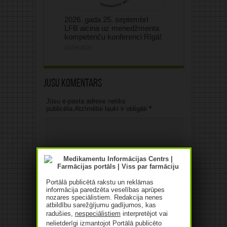
2026. gada 25. septembrī
LFB aicina uz menedžmenta
kompetenču konferenci Rīgā!
06/08/2026
Jūsu komentārs
Jūsu e-pasta adrese netiks
publicēta.Atzīmētie lauki ir obligāti
*
Portālā publicētā rakstu un reklāmas
informācija paredzēta veselības aprūpes
Vārds
*
nozares speciālistiem. Redakcija nenes
atbildību sarežģījumu gadījumos, kas
radušies,
nespeciālistiem
interpretējot vai
E-pasts
*
nelietderīgi izmantojot Portālā publicēto