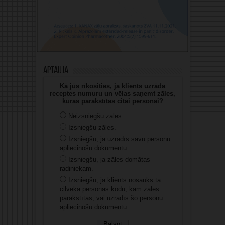
Aptauja
Kā jūs rīkosities, ja klients uzrāda
receptes numuru un vēlas saņemt zāles,
kuras parakstītas citai personai?
Neizsniegšu zāles.
Izsniegšu zāles.
Izsniegšu, ja uzrādīs savu personu
apliecinošu dokumentu.
Izsniegšu, ja zāles domātas
radiniekam.
Izsniegšu, ja klients nosauks tā
cilvēka personas kodu, kam zāles
parakstītas, vai uzrādīs šo personu
apliecinošu dokumentu.