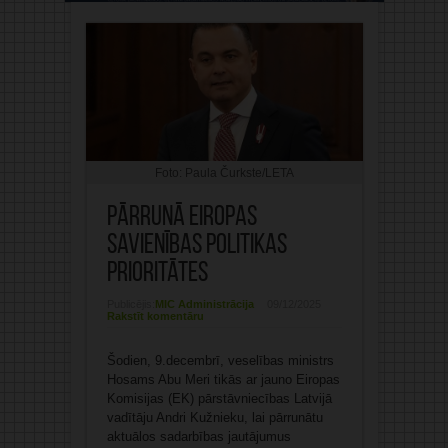
Foto: Paula Čurkste/LETA
Pārrunā Eiropas
Savienības politikas
prioritātes
Publicējis:
MIC Administrācija
09/12/2025
Rakstīt komentāru
Šodien, 9.decembrī, veselības ministrs
Hosams Abu Meri tikās ar jauno Eiropas
Komisijas (EK) pārstāvniecības Latvijā
vadītāju Andri Kužnieku, lai pārrunātu
aktuālos sadarbības jautājumus