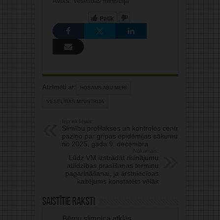
Avots: Veselības ministrija
Patīk
Atzīmēti ar:
HOSAMS ABU MERI
VESELĪBAS MINISTRIJA
Iepriekšējais:
Slimību profilakses un kontroles centrs
paziņo par gripas epidēmijas sākumu
no 2025. gada 9. decembra
Nākamais:
Lūdz VM izstrādāt risinājumu
atlīdzības prasīšanas termiņu
pagarināšanai, ja ārstniecības
kaitējums konstatēts vēlāk
Saistītie raksti
Bērnu slimnīca atklās