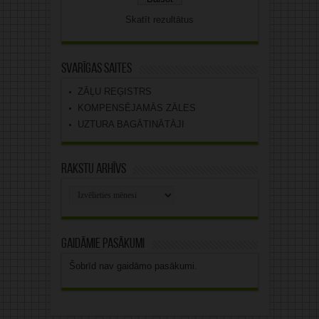
Skatīt rezultātus
Svarīgas saites
ZĀĻU REĢISTRS
KOMPENSĒJAMĀS ZĀLES
UZTURA BAGĀTINĀTĀJI
Rakstu arhīvs
Rakstu
arhīvs
Gaidāmie pasākumi
Šobrīd nav gaidāmo pasākumi.