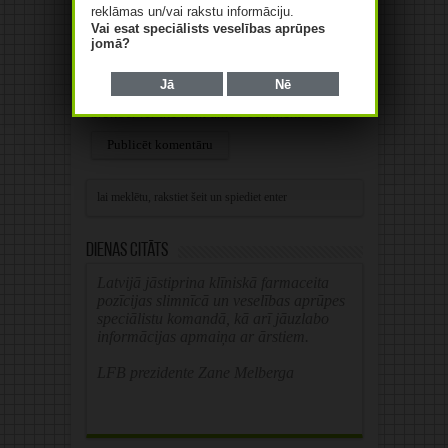
reklāmas un/vai rakstu informāciju.
Vai esat speciālists veselības aprūpes
Web
jomā?
Jā
Nē
Save my name, email, and website in this
browser for the next time I comment.
Alternative:
Dienas citāts
Latvijā jāstiprina klīniskā farmaceita
pozīcijas slimnīcā un veselības aprūpes
speciālistu komandā, kā arī jāuzlabo
informācijas apmaiņa ar ārstiem.
LFB prezidente Zane Melberga