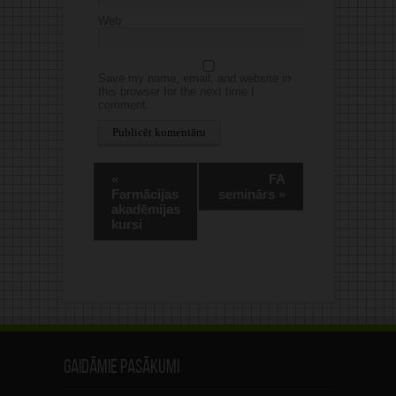
Web
Save my name, email, and website in
this browser for the next time I
comment.
Alternative:
«
FA
Farmācijas
seminārs
»
akadēmijas
kursi
Gaidāmie pasākumi