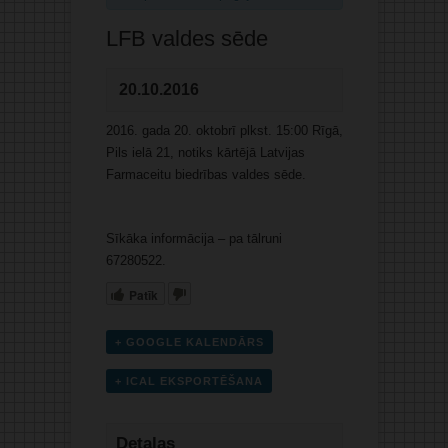
LFB valdes sēde
20.10.2016
2016. gada 20. oktobrī plkst. 15:00 Rīgā,
Pils ielā 21, notiks kārtējā Latvijas
Farmaceitu biedrības valdes sēde.
Sīkāka informācija – pa tālruni
67280522.
Patīk
+ GOOGLE KALENDĀRS
+ ICAL EKSPORTĒŠANA
Detaļas