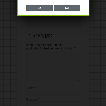
Jā
Nē
Jūsu komentārs
Jūsu e-pasta adrese netiks
publicēta.Atzīmētie lauki ir obligāti
*
Vārds
*
E-pasts
*