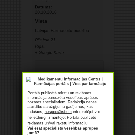
Datums:
20.10.2016
Vieta
Latvijas Farmaceitu biedrība
Pils iela 21
Rīga
,
+ Google Karte
Portālā publicētā rakstu un reklāmas
informācija paredzēta veselības aprūpes
nozares speciālistiem. Redakcija nenes
atbildību sarežģījumu gadījumos, kas
radušies,
nespeciālistiem
interpretējot vai
nelietderīgi izmantojot Portālā publicēto
reklāmas un/vai rakstu informāciju.
Vai esat speciālists veselības aprūpes
jomā?