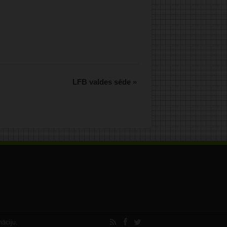
.
LFB valdes sēde
»
māciju.