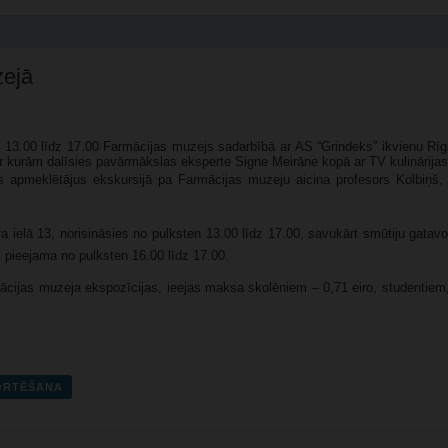
zejā
 13.00 līdz 17.00 Farmācijas muzejs sadarbībā ar AS “Grindeks” ikvienu Rīga
ar kurām dalīsies pavārmākslas eksperte Signe Meirāne kopā ar TV kulinārijas
 apmeklētājus ekskursijā pa Farmācijas muzeju aicina profesors Kolbiņš, 
elā 13, norisināsies no pulksten 13.00 līdz 17.00, savukārt smūtiju gatav
 pieejama no pulksten 16.00 līdz 17.00.
ijas muzeja ekspozīcijas, ieejas maksa skolēniem – 0,71 eiro, studentiem, 
PORTĒŠANA