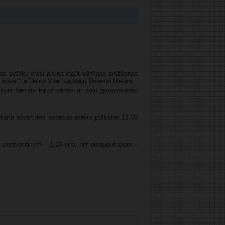
s svētku viesi aicina iegūt vērtīgas zināšanas
 šova “La Dolce Vita” vadītāju Roberto Meloni.
kurš bērnus iepazīstinās ar zāļu gatavošanas
ošana atkārtotos seansos notiks pulksten 13.00
pensionāriem – 1,14 eiro, bet pieaugušajiem –