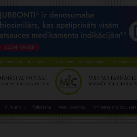
ācības testi
kursi.mic.lv
Tulkošana
Mūsu komanda
Kompensējamo
kursi.mic.lv
Tulkošana
Mūsu komanda
Kompensējamo zāļu sara