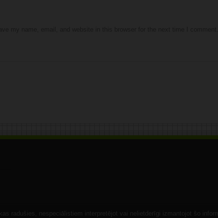
ve my name, email, and website in this browser for the next time I comment
s radušies, nespeciālistiem interpretējot vai nelietderīgi izmantojot šo infor