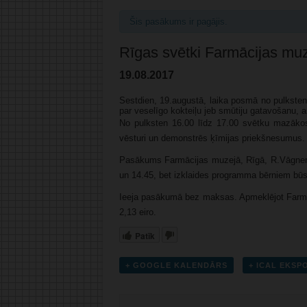
Šis pasākums ir pagājis.
Rīgas svētki Farmācijas mu
19.08.2017
Sestdien, 19.augustā, laika posmā no pulksten
par veselīgo kokteiļu jeb smūtiju gatavošanu, 
No pulksten 16.00 līdz 17.00 svētku mazākos
vēsturi un demonstrēs ķīmijas priekšnesumus.
Pasākums Farmācijas muzejā, Rīgā, R.Vāgnera i
un 14.45, bet izklaides programma bērniem būs
Ieeja pasākumā bez maksas. Apmeklējot Farmāc
2,13 eiro.
Patīk
+ GOOGLE KALENDĀRS
+ ICAL EKS