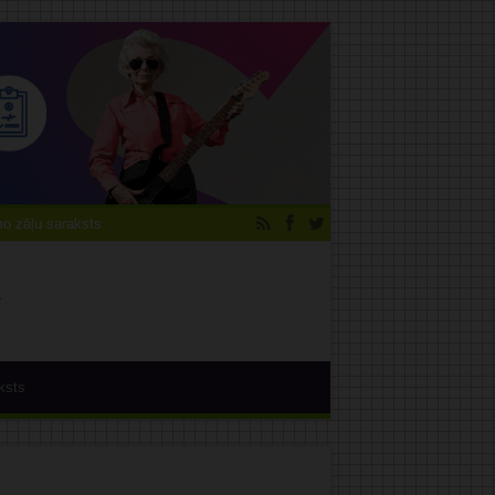
 zāļu saraksts
ksts