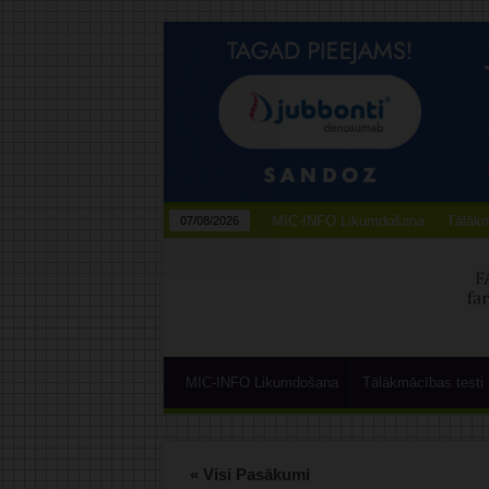
MIC-INFO Likumdošana
Tālākm
07/08/2026
MIC-INFO Likumdošana
Tālākmācības testi
« Visi Pasākumi