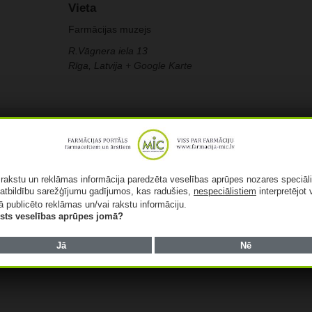
Vieta
Farmācijas muzejs
R.Vāgnera iela 13
Rīga
,
Latvija
+ Google Karte
ā rakstu un reklāmas informācija paredzēta veselības aprūpes nozares speciāl
atbildību sarežģījumu gadījumos, kas radušies,
nespeciālistiem
interpretējot 
ā publicēto reklāmas un/vai rakstu informāciju.
lists veselības aprūpes jomā?
Jā
Nē