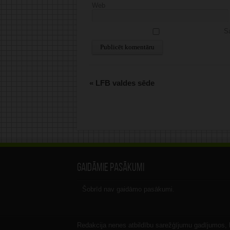
Web
Sa
Alternative:
«
LFB valdes sēde
Gaidāmie pasākumi
Šobrīd nav gaidāmo pasākumi.
Redakcija nenes atbildību sarežģījumu gadījumos, ka