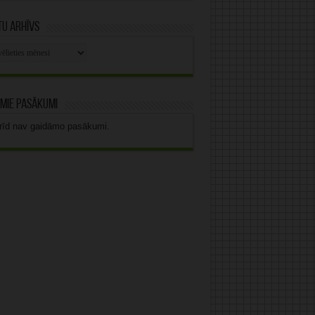
u arhīvs
stu
vs
mie pasākumi
rīd nav gaidāmo pasākumi.