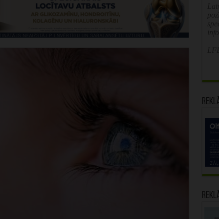
Latv
poz
spe
inf
LFB
Rekl
Rekl