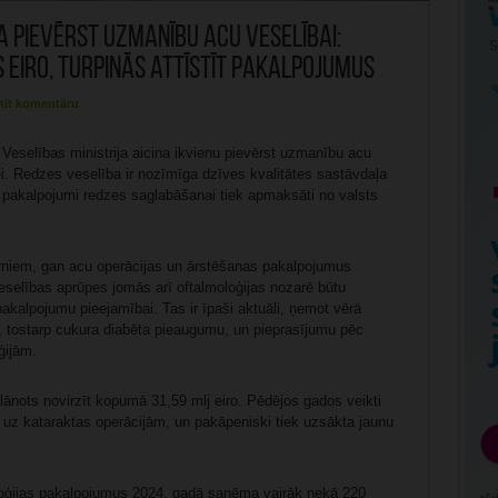
a pievērst uzmanību acu veselībai:
s eiro, turpinās attīstīt pakalpojumus
tīt komentāru
Veselības ministrija aicina ikvienu pievērst uzmanību acu
. Redzes veselība ir nozīmīga dzīves kvalitātes sastāvdaļa
 pakalpojumi redzes saglabāšanai tiek apmaksāti no valsts
rniem, gan acu operācijas un ārstēšanas pakalpojumus
veselības aprūpes jomās arī oftalmoloģijas nozarē būtu
akalpojumu pieejamībai. Tas ir īpaši aktuāli, ņemot vērā
, tostarp cukura diabēta pieaugumu, un pieprasījumu pēc
ģijām.
nots novirzīt kopumā 31,59 mlj eiro. Pēdējos gados veikti
s uz kataraktas operācijām, un pakāpeniski tiek uzsākta jaunu
oloģijas pakalpojumus 2024. gadā saņēma vairāk nekā 220