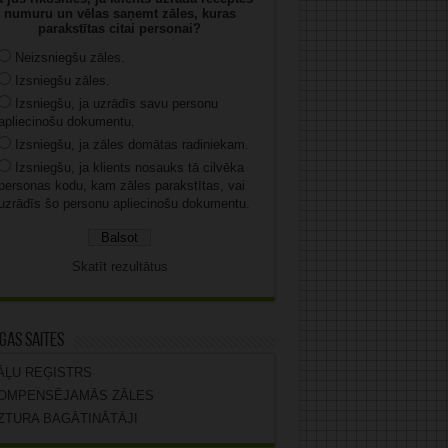
numuru un vēlas saņemt zāles, kuras
parakstītas citai personai?
Neizsniegšu zāles.
Izsniegšu zāles.
Izsniegšu, ja uzrādīs savu personu
apliecinošu dokumentu.
Izsniegšu, ja zāles domātas radiniekam.
Izsniegšu, ja klients nosauks tā cilvēka
personas kodu, kam zāles parakstītas, vai
uzrādīs šo personu apliecinošu dokumentu.
Skatīt rezultātus
gas saites
ĀĻU REĢISTRS
OMPENSĒJAMĀS ZĀLES
ZTURA BAGĀTINĀTĀJI