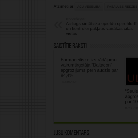
Atzīmēti ar:
ACU VESELĪBA
PASAULES REDZES
Iepriekšējais:
Aizliegs sintētisko opioīdu spirohlorfī
un kontrolei pakļaus vairākas citas
vielas
Saistītie raksti
Farmaceitisko izstrādājumu
vairumtirgotāja “Baltacon”
apgrozījums pērn audzis par
84,4%
07/08/2026
“Saule
apgroz
par 1
07/08/2
Jūsu komentārs