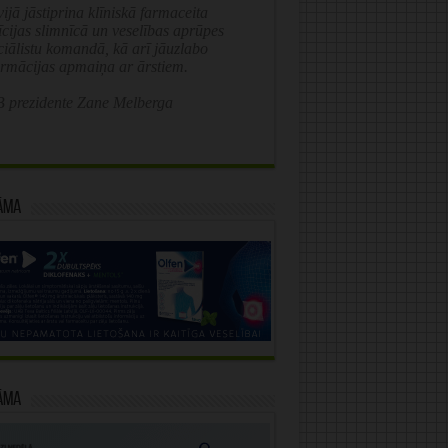
ijā jāstiprina klīniskā farmaceita
īcijas slimnīcā un veselības aprūpes
ciālistu komandā, kā arī jāuzlabo
ormācijas apmaiņa ar ārstiem.
 prezidente Zane Melberga
āma
āma