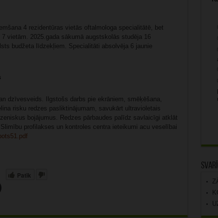
mšana 4 rezidentūras vietās oftalmologa specialitātē, bet
dz 7 vietām. 2025.gada sākumā augstskolās studēja 16
alsts budžeta līdzekļiem. Specialitāti absolvēja 6 jaunie
s
an dzīvesveids. Ilgstošs darbs pie ekrāniem, smēķēšana,
elina risku redzes pasliktinājumam, savukārt ultravioletais
ezeniskus bojājumus. Redzes pārbaudes palīdz savlaicīgi atklāt
 Slimību profilakses un kontroles centra ieteikumi acu veselībai
bots51.pdf
Svarī
Patīk
Z
K
U