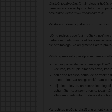
tūkstoši iedzīvotāju. Oftalmologs ir tiešās
ģimenes ārsta nosūtījums. Informāciju par s
noskaidrot vietnē
www.rindapiearsta.lv
Valsts apmaksātie pakalpojumi bērniem
Bērnu redzes veselībai ir būtiska nozīme v
pārbaudes gadījumos, kad tas ir nepiecieš
pie oftalmologa, kā arī ģimenes ārsta praks
Valsts apmaksātie pakalpojumi bērniem ofta
redzes pārbaude pie oftlamologa 13–2
vecumā, kā arī pie ģimenes ārsta, kas p
acu sārtā refleksa pārbaude ar oftalmos
mēnesī, kas var sniegt priekšstatu par
briļļu lēcu, ietvaru un kontaktlēcu iegā
astigmātismu, anizometropiju, iedzimtā
albīnismu, iedzimtām tīklenes distrofij
Par optikas preču izrakstīšanu un optikas p