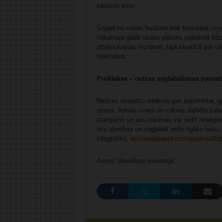
tūkstoši eiro).
Šogad no valsts budžeta tiek finansēta uzņe
nākamajā gadā skaitu plānots palielināt lī
oftalmoloģijas rezidenti, tajā skaitā 9 par v
speciālisti.
Profilakse – redzes saglabāšanas pamat
Redzes veselību ietekmē gan iedzimtība, g
stress, liekais svars un cukura diabēts pali
starojums un acu traumas var radīt neatgri
acu slimības un saglabāt redzi ilgāku laiku.
infografikā:
acuveselibaspkcinfografikaa4la
Avots: Veselības ministrija