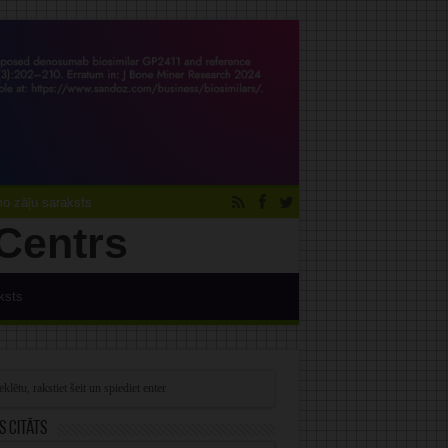
 zāļu saraksts
ksts
s citāts