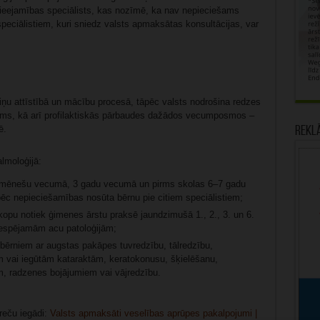
 pieejamības speciālists, kas nozīmē, ka nav nepieciešams
peciālistiem, kuri sniedz valsts apmaksātas konsultācijas, var
iņu attīstībā un mācību procesā, tāpēc valsts nodrošina redzes
ams, kā arī profilaktiskās pārbaudes dažādos vecumposmos –
ē.
Rekl
lmoloģijā:
4 mēnešu vecumā, 3 gadu vecumā un pirms skolas 6–7 gadu
ēc nepieciešamības nosūta bērnu pie citiem speciālistiem;
kopu notiek ģimenes ārstu praksē jaundzimušā 1., 2., 3. un 6.
 iespējamām acu patoloģijām;
di bērniem ar augstas pakāpes tuvredzību, tālredzību,
m vai iegūtām kataraktām, keratokonusu, šķielēšanu,
ām, radzenes bojājumiem vai vājredzību.
reču iegādi:
Valsts apmaksāti veselības aprūpes pakalpojumi |