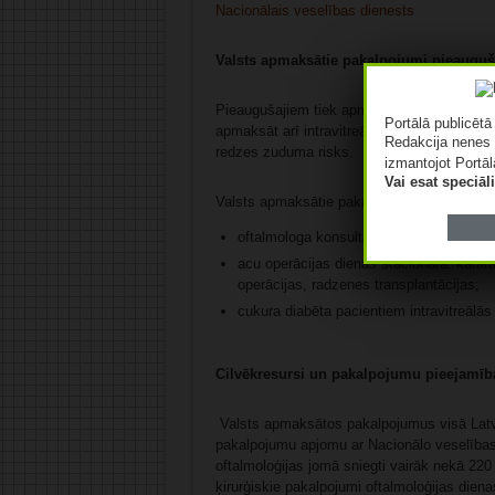
Nacionālais veselības dienests
Valsts apmaksātie pakalpojumi pieaugu
Pieaugušajiem tiek apmaksātas acu operāci
Portālā publicēt
apmaksāt arī intravitreālās injekcijas, kas
Redakcija nenes 
redzes zuduma risks.
izmantojot Portāl
Vai esat speciā
Valsts apmaksātie pakalpojumi pieaugušajie
oftalmologa konsultācijas un diagnostis
acu operācijas dienas stacionārā: katar
operācijas, radzenes transplantācijas;
cukura diabēta pacientiem intravitreālās
Cilvēkresursi un pakalpojumu pieejamīb
Valsts apmaksātos pakalpojumus visā Latvij
pakalpojumu apjomu ar Nacionālo veselības
oftalmoloģijas jomā sniegti vairāk nekā 220
ķirurģiskie pakalpojumi oftalmoloģijas diena