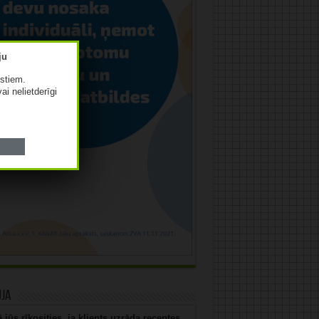
istiem.
vai nelietderīgi
uja
 jūs rīkosities, ja klients uzrāda receptes