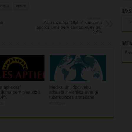
 DIENA
REDZE
Rakst
Nākamais:
Rak
nu
Zāļu ražotāja “Olpha” koncerna
arhī
apgrozījums pērn samazinājies par
2,9%
Gaidā
Šob
s aptiekas”
Mediķu un līdzcilvēku
ījums pērn pieaudzis
atbalsts ir vienlīdz svarīgi
0,4%
tuberkulozes ārstēšanā
026
07/08/2026