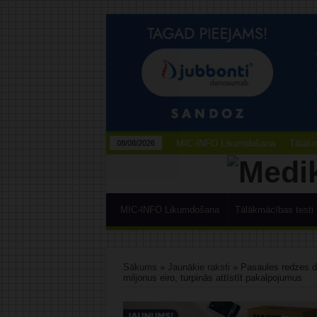
MIC-INFO Likumdošana
Tālākm
08/08/2026
MIC-INFO Likumdošana
Tālākmācības testi
Sākums
»
Jaunākie raksti
»
Pasaules redzes di
miljonus eiro, turpinās attīstīt pakalpojumus