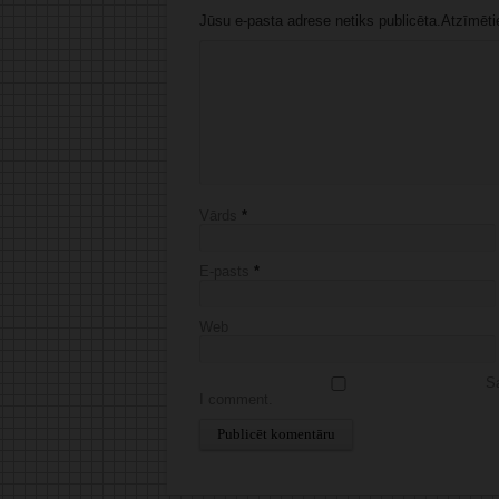
Jūsu e-pasta adrese netiks publicēta.Atzīmētie 
Vārds
*
E-pasts
*
Web
Sa
I comment.
Alternative: