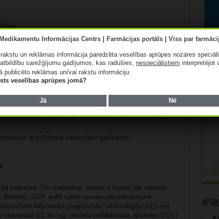
šajiem
jas dienas stacionārā, bet no 2025. gada pakāpeniski uzsākts
ā rakstu un reklāmas informācija paredzēta veselības aprūpes nozares speciāl
 īpaši nozīmīgs diabēta pacientiem, kuriem pastāv augsts
atbildību sarežģījumu gadījumos, kas radušies,
nespeciālistiem
interpretējot 
ā publicēto reklāmas un/vai rakstu informāciju.
lists veselības aprūpes jomā?
m oftalmoloģijā:
Jā
Nē
kie izmeklējumi;
aktas operācijas, glaukomas operācijas, plakstiņu un orbītas
 injekcijas acs tīklenes saslimšanu gadījumos.
a
ā nodrošina 336 oftalmologi, kuriem ir līgums par noteiktu
 dienestu. 2024. gadā valsts apmaksātie pakalpojumi
Apta
 tūkstošiem iedzīvotāju programmās: oftalmoloģija (19,5 mlj),
s stacionārā (12,34 mlj), okulista profilaktiskās apskates (519,7
Kā