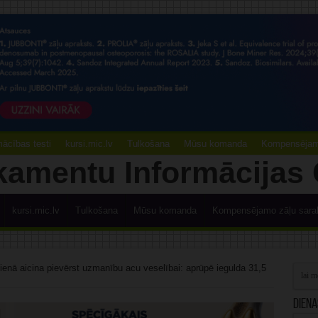
ācības testi
kursi.mic.lv
Tulkošana
Mūsu komanda
Kompensējamo
kursi.mic.lv
Tulkošana
Mūsu komanda
Kompensējamo zāļu sara
enā aicina pievērst uzmanību acu veselībai: aprūpē iegulda 31,5
Diena