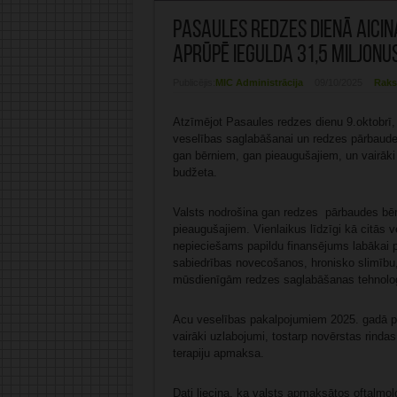
Pasaules redzes dienā aicin
aprūpē iegulda 31,5 miljonu
Publicējis:
MIC Administrācija
09/10/2025
Raks
Atzīmējot Pasaules redzes dienu 9.oktobrī, 
veselības saglabāšanai un redzes pārbaudei
gan bērniem, gan pieaugušajiem, un vairāki
budžeta.
Valsts nodrošina gan redzes pārbaudes bē
pieaugušajiem. Vienlaikus līdzīgi kā citās 
nepieciešams papildu finansējums labākai p
sabiedrības novecošanos, hronisko slimību
mūsdienīgām redzes saglabāšanas tehnolo
Acu veselības pakalpojumiem 2025. gadā plā
vairāki uzlabojumi, tostarp novērstas rinda
terapiju apmaksa.
Dati liecina, ka valsts apmaksātos oftalm