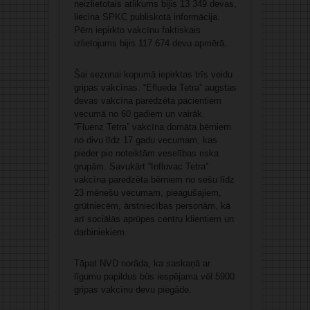
neizlietotais atlikums bijis 13 349 devas,
liecina SPKC publiskotā informācija.
Pērn iepirkto vakcīnu faktiskais
izlietojums bijis 117 674 devu apmērā.
Šai sezonai kopumā iepirktas trīs veidu
gripas vakcīnas. “Eflueda Tetra” augstas
devas vakcīna paredzēta pacientiem
vecumā no 60 gadiem un vairāk.
“Fluenz Tetra” vakcīna domāta bērniem
no divu līdz 17 gadu vecumam, kas
pieder pie noteiktām veselības riska
grupām. Savukārt “Influvac Tetra”
vakcīna paredzēta bērniem no sešu līdz
23 mēnešu vecumam, pieagušajiem,
grūtniecēm, ārstniecības personām, kā
arī sociālās aprūpes centru klientiem un
darbiniekiem.
Tāpat NVD norāda, ka saskaņā ar
līgumu papildus būs iespējama vēl 5900
gripas vakcīnu devu piegāde.