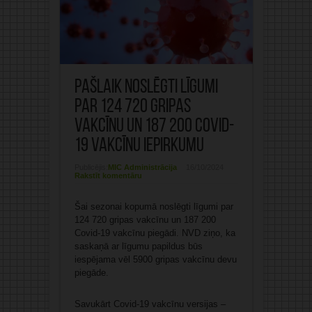
Pašlaik noslēgti līgumi
par 124 720 gripas
vakcīnu un 187 200 Covid-
19 vakcīnu iepirkumu
Publicējis:
MIC Administrācija
16/10/2024
Rakstīt komentāru
Šai sezonai kopumā noslēgti līgumi par
124 720 gripas vakcīnu un 187 200
Covid-19 vakcīnu piegādi. NVD ziņo, ka
saskaņā ar līgumu papildus būs
iespējama vēl 5900 gripas vakcīnu devu
piegāde.
Savukārt Covid-19 vakcīnu versijas –