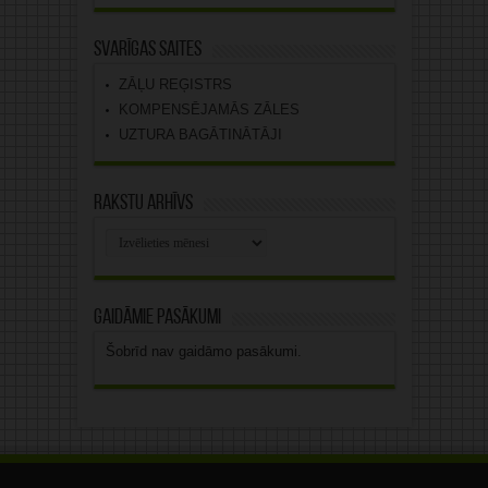
Svarīgas saites
ZĀĻU REĢISTRS
KOMPENSĒJAMĀS ZĀLES
UZTURA BAGĀTINĀTĀJI
Rakstu arhīvs
Rakstu
arhīvs
Gaidāmie pasākumi
Šobrīd nav gaidāmo pasākumi.