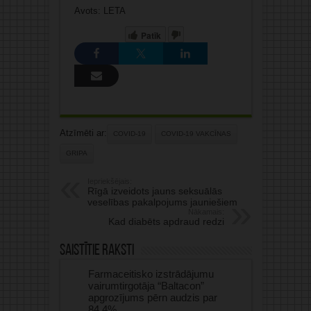
Avots: LETA
Patīk
Atzīmēti ar:
COVID-19
COVID-19 VAKCĪNAS
GRIPA
Iepriekšējais:
Rīgā izveidots jauns seksuālās
veselības pakalpojums jauniešiem
Nākamais:
Kad diabēts apdraud redzi
Saistītie raksti
Farmaceitisko izstrādājumu
vairumtirgotāja “Baltacon”
apgrozījums pērn audzis par
84,4%