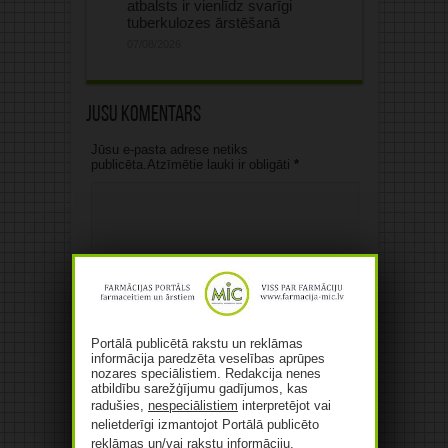
atbalsts ir vienlīdz svarīgi
tuberkulozes ārstēšanā
07/08/2026
Jūsu komentārs
Jūsu e-pasta adrese netiks
publicēta.Atzīmētie lauki ir obligāti
*
Vārds
*
Portālā publicētā rakstu un reklāmas
informācija paredzēta veselības aprūpes
nozares speciālistiem. Redakcija nenes
E-pasts
*
atbildību sarežģījumu gadījumos, kas
radušies,
nespeciālistiem
interpretējot vai
nelietderīgi izmantojot Portālā publicēto
Web
reklāmas un/vai rakstu informāciju.