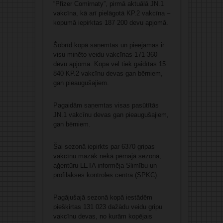
“Pfizer Comirnaty”, pirmā aktuālā JN.1
vakcīna, kā arī pielāgotā KP.2 vakcīna –
kopumā iepirktas 187 200 devu apjomā.
Šobrīd kopā saņemtas un pieejamas ir
visu minēto veidu vakcīnas 171 360
devu apjomā. Kopā vēl tiek gaidītas 15
840 KP.2 vakcīnu devas gan bērniem,
gan pieaugušajiem.
Pagaidām saņemtas visas pasūtītās
JN.1 vakcīnu devas gan pieaugušajiem,
gan bērniem.
Šai sezonā iepirkts par 6370 gripas
vakcīnu mazāk nekā pērnajā sezonā,
aģentūru LETA informēja Slimību un
profilakses kontroles centrā (SPKC).
Pagājušajā sezonā kopā iestādēm
piešķirtas 131 023 dažādu veidu gripu
vakcīnu devas, no kurām kopējais