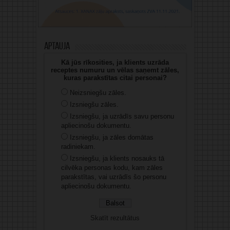
Aptauja
Kā jūs rīkosities, ja klients uzrāda
receptes numuru un vēlas saņemt zāles,
kuras parakstītas citai personai?
Neizsniegšu zāles.
Izsniegšu zāles.
Izsniegšu, ja uzrādīs savu personu
apliecinošu dokumentu.
Izsniegšu, ja zāles domātas
radiniekam.
Izsniegšu, ja klients nosauks tā
cilvēka personas kodu, kam zāles
parakstītas, vai uzrādīs šo personu
apliecinošu dokumentu.
Skatīt rezultātus