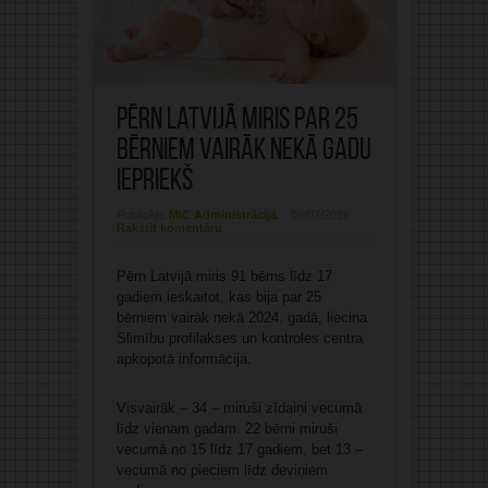
Pērn Latvijā miris par 25
bērniem vairāk nekā gadu
iepriekš
Publicējis:
MIC Administrācija
06/07/2026
Rakstīt komentāru
Pērn Latvijā miris 91 bērns līdz 17
gadiem ieskaitot, kas bija par 25
bērniem vairāk nekā 2024. gadā, liecina
Slimību profilakses un kontroles centra
apkopotā informācija.
Visvairāk – 34 – miruši zīdaiņi vecumā
līdz vienam gadam. 22 bērni miruši
vecumā no 15 līdz 17 gadiem, bet 13 –
vecumā no pieciem līdz deviņiem