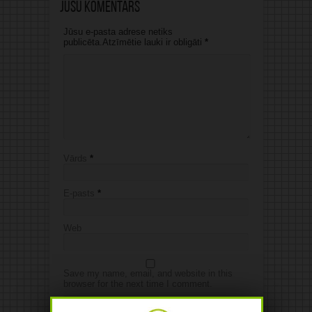
Jūsu komentārs
Jūsu e-pasta adrese netiks
publicēta.Atzīmētie lauki ir obligāti
*
Vārds
*
E-pasts
*
Web
Save my name, email, and website in this
browser for the next time I comment.