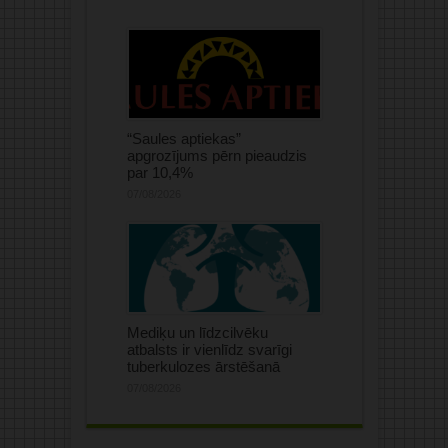
“Saules aptiekas”
apgrozījums pērn pieaudzis
par 10,4%
07/08/2026
Mediķu un līdzcilvēku
atbalsts ir vienlīdz svarīgi
tuberkulozes ārstēšanā
07/08/2026