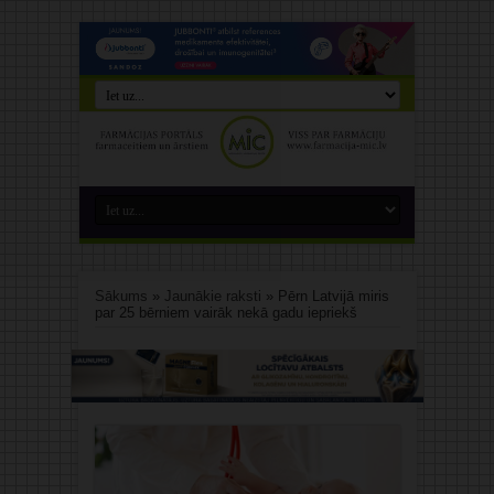
Sākums
»
Jaunākie raksti
»
Pērn Latvijā miris
par 25 bērniem vairāk nekā gadu iepriekš