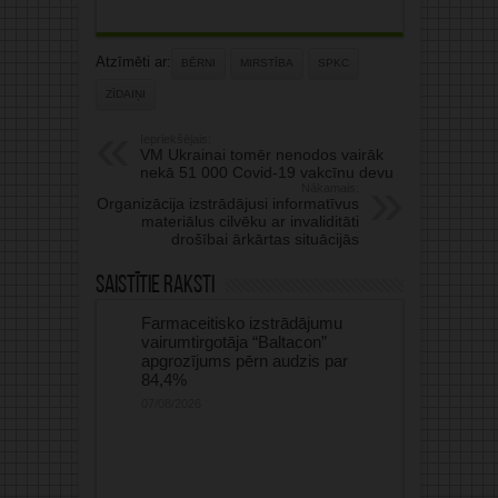
Atzīmēti ar:
BĒRNI
MIRSTĪBA
SPKC
ZĪDAIŅI
Iepriekšējais:
VM Ukrainai tomēr nenodos vairāk
nekā 51 000 Covid-19 vakcīnu devu
Nākamais:
Organizācija izstrādājusi informatīvus
materiālus cilvēku ar invaliditāti
drošībai ārkārtas situācijās
Saistītie raksti
Farmaceitisko izstrādājumu
vairumtirgotāja “Baltacon”
apgrozījums pērn audzis par
84,4%
07/08/2026