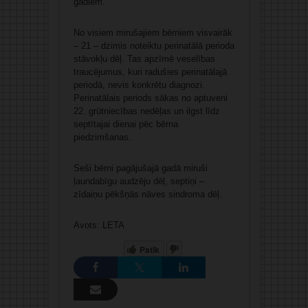
gadiem.
No visiem mirušajiem bērniem visvairāk
– 21 – dzimis noteiktu perinatālā perioda
stāvokļu dēļ. Tas apzīmē veselības
traucējumus, kuri radušies perinatālajā
periodā, nevis konkrētu diagnozi.
Perinatālais periods sākas no aptuveni
22. grūtniecības nedēļas un ilgst līdz
septītajai dienai pēc bērna
piedzimšanas.
Seši bērni pagājušajā gadā miruši
ļaundabīgu audzēju dēļ, septiņi –
zīdaiņu pēkšņās nāves sindroma dēļ.
Avots: LETA
Patīk