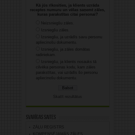
Kā jūs rīkosities, ja klients uzrāda
receptes numuru un vēlas saņemt zāles,
kuras parakstītas citai personai?
Neizsniegšu zāles.
Izsniegšu zāles.
Izsniegšu, ja uzrādīs savu personu
apliecinošu dokumentu.
Izsniegšu, ja zāles domātas
radiniekam.
Izsniegšu, ja klients nosauks tā
cilvēka personas kodu, kam zāles
parakstītas, vai uzrādīs šo personu
apliecinošu dokumentu.
Skatīt rezultātus
Svarīgas saites
ZĀĻU REĢISTRS
KOMPENSĒJAMĀS ZĀLES