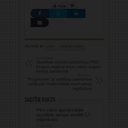
Patīk
Atzīmēti ar:
CFLA
ĢIMENES ĀRSTI
Iepriekšējais:
Veselības ministrs piedalīsies PVO
Eiropas reģiona mazo valstu augsta
līmeņa sanāksmē
Nākamais:
“Progresīvie” ar valdības partneriem
runās par medicīniskās marihuānas
legalizāciju
Saistītie raksti
Pērn valsts apmaksātajai
veselības aprūpei atvēlēti 1,7
miljardi eiro
10/08/2026