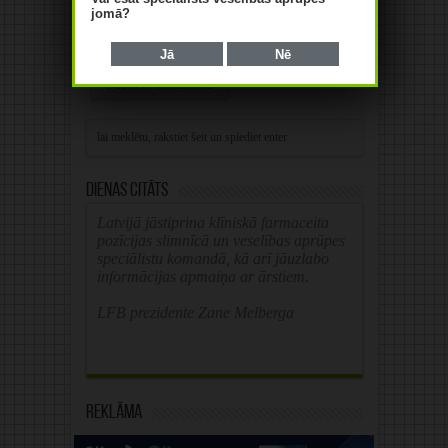
jomā?
Save my name, email, and website in this
browser for the next time I comment.
Jā
Nē
Alternative:
Dienas citāts
Latvijā jāstiprina klīniskā farmaceita
pozīcijas slimnīcā un veselības aprūpes
speciālistu komandā, kā arī jāuzlabo
informācijas apmaiņa ar ārstiem.
LFB prezidente Zane Melberga
Reklāma