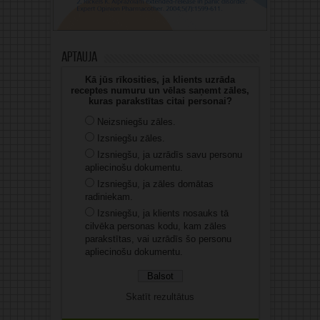
Aptauja
Kā jūs rīkosities, ja klients uzrāda
receptes numuru un vēlas saņemt zāles,
kuras parakstītas citai personai?
Neizsniegšu zāles.
Izsniegšu zāles.
Izsniegšu, ja uzrādīs savu personu
apliecinošu dokumentu.
Izsniegšu, ja zāles domātas
radiniekam.
Izsniegšu, ja klients nosauks tā
cilvēka personas kodu, kam zāles
parakstītas, vai uzrādīs šo personu
apliecinošu dokumentu.
Skatīt rezultātus