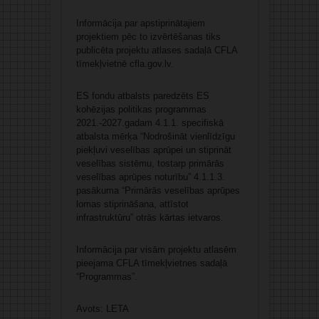
Informācija par apstiprinātajiem
projektiem pēc to izvērtēšanas tiks
publicēta projektu atlases sadaļā CFLA
tīmekļvietnē cfla.gov.lv.
ES fondu atbalsts paredzēts ES
kohēzijas politikas programmas
2021.-2027.gadam 4.1.1. specifiskā
atbalsta mērķa “Nodrošināt vienlīdzīgu
piekļuvi veselības aprūpei un stiprināt
veselības sistēmu, tostarp primārās
veselības aprūpes noturību” 4.1.1.3.
pasākuma “Primārās veselības aprūpes
lomas stiprināšana, attīstot
infrastruktūru” otrās kārtas ietvaros.
Informācija par visām projektu atlasēm
pieejama CFLA tīmekļvietnes sadaļā
“Programmas”.
Avots: LETA