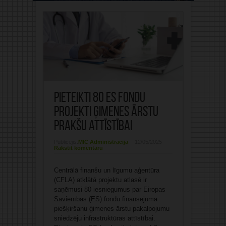
Pieteikti 80 ES fondu
projekti ģimenes ārstu
prakšu attīstībai
Publicējis:
MIC Administrācija
12/05/2025
Rakstīt komentāru
Centrālā finanšu un līgumu aģentūra
(CFLA) atklātā projektu atlasē ir
saņēmusi 80 iesniegumus par Eiropas
Savienības (ES) fondu finansējuma
piešķiršanu ģimenes ārstu pakalpojumu
sniedzēju infrastruktūras attīstībai.