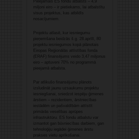
Pieejamais ES fondu atbalsts – 4,9
miljoni eiro – ir pietiekams, lai atbalstītu
visus projektus, kas atbildīs
nosacījumiem.
Projektu atlasē, kur iesniegumu
pieņemšana beidzās š.g. 28.aprīlī, 80
projektu iesniegumos kopā plānotais
Eiropas Reģionālās attīstības fonda
(ERAF) finansējums veido 3,47 miljonus
eiro – aptuveni 70% no programmā
pieejamā atbalsta.
Par atlikušo finansējumu plānots
izsludināt jaunu uzsaukumu projektu
iesniegšanai, sniedzot iespēju ģimenes
ārstiem – rezidentiem, ārstniecības
iestādēm un pašvaldībām attīstīt
primārās veselības aprūpes
infrastruktūru. ES fondu atbalstu var
izmantot gan būvniecības darbiem, gan
tehnoloģiju iegādei ģimenes ārstu
prakses vietu aprīkošanai.