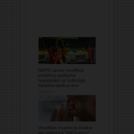
NMPD aicina veselības
problēmu gadījumā
nepaļauties uz mākslīgā
intelekta ieteikumiem
10/08/2026
Veselības inspekcija brīdina
par platformā “AliExpress”