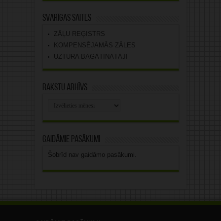
Svarīgas saites
ZĀĻU REĢISTRS
KOMPENSĒJAMĀS ZĀLES
UZTURA BAGĀTINĀTĀJI
Rakstu arhīvs
Rakstu
arhīvs
Gaidāmie pasākumi
Šobrīd nav gaidāmo pasākumi.